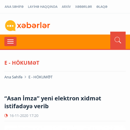
ANA SƏHİFƏ
LAYİHƏ HAQQINDA
ARXİV
XƏBƏRLƏR
ƏLAQƏ
E - HÖKUMƏT
Ana Səhifə
E - HÖKUMƏT
“Asan İmza” yeni elektron xidmət
istifadəyə verib
16-11-2020
17:20