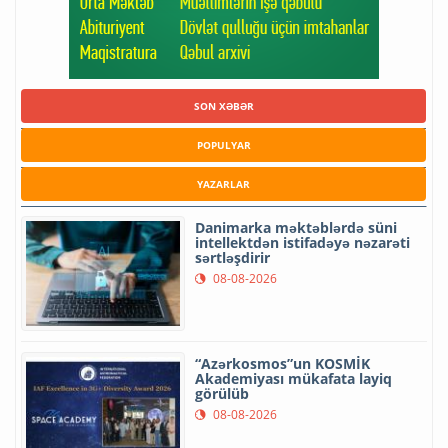
SON XƏBƏR
POPULYAR
YAZARLAR
Danimarka məktəblərdə süni
intellektdən istifadəyə nəzarəti
sərtləşdirir
08-08-2026
“Azərkosmos”un KOSMİK
Akademiyası mükafata layiq
görülüb
08-08-2026