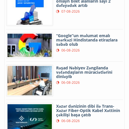
onlayn bilet alanların sayı 2
dəfəyədək artıb
07-08-2026
“Google”un məlumat emalı
mərkəzi Hindistanda etirazlara
səbəb olub
06-08-2026
Rəşad Nəbiyev Zəngilanda
vətəndaşların müraciətlərini
dinləyib
06-08-2026
Xəzər dənizinin dibi ilə Trans-
Xəzər Fiber-Optik Kabel Xəttinin
çəkilişi başa çatıb
06-08-2026