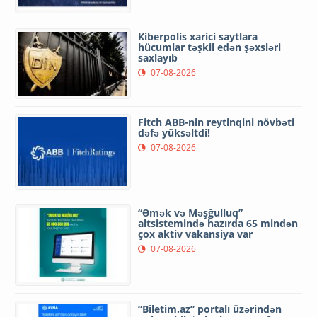
Kiberpolis xarici saytlara
hücumlar təşkil edən şəxsləri
saxlayıb
07-08-2026
Fitch ABB-nin reytinqini növbəti
dəfə yüksəltdi!
07-08-2026
“Əmək və Məşğulluq”
altsistemində hazırda 65 mindən
çox aktiv vakansiya var
07-08-2026
“Biletim.az” portalı üzərindən