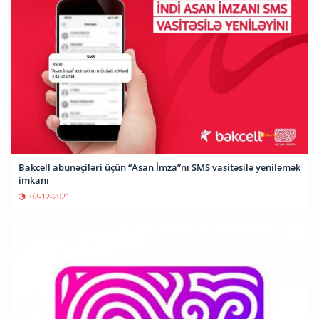
Bakcell abunəçiləri üçün “Asan İmza”nı SMS vasitəsilə yeniləmək
imkanı
02-12-2021