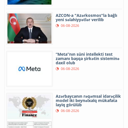
AZCON-a "Azərkosmos"la bağlı
yeni səlahiyyətlər verilib
06-08-2026
“Meta”nın süni intellekti test
zamanı başqa şirkətin sisteminə
daxil olub
06-08-2026
Azərbaycanın rəqəmsal idarəçilik
model iki beynəlxalq mükafata
layiq görülüb
06-08-2026