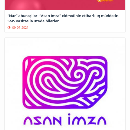
“Nar” abunəçiləri “Asan İmza” xidmətinin etibarlılıq müddətini
SMS vasitəsilə uzada bilərlər
09-07-2021