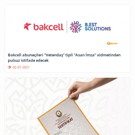
Bakcell abunəçiləri “Vətəndaş” tipli “Asan İmza” xidmətindən
pulsuz istifadə edəcək
02-07-2021