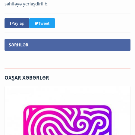
səhifəyə yerləşdirilib.
Paylaş
Tweet
ŞƏRHLƏR
OXŞAR XƏBƏRLƏR