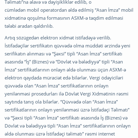
Təlimatı”na əlavə və dəyişikliklər edilib, o
cümlədən mobil operatordan əldə edilmiş “Asan İmza” mobil
xidmətinə qoşulma formasının ASXM-ə təqdim edilməsi
tələbi aradan qaldırılıb.
Artıq sözügedən elektron xidmət istifadəyə verilib.
İstifadəçilər sertifikatın qüvvədə olma müddəti ərzində yeni
serifikatın alınması və “Şəxsi” tipli “Asan İmza” sertifikatı
əsasında “İş” (Biznes) və “Dövlət və bələdiyyə” tipli “Asan
İmza” sertifikatlarının onlayn əldə olunması üçün ASXM-ə
elektron qaydada müraciət edə bilərlər. Vergi ödəyiciləri
qüvvədə olan “Asan İmza” sertifikatlarının onlayn
yenilənməsi prosedurları ilə Dövlət Vergi Xidmətinin rəsmi
saytında tanış ola bilərlər. “Qüvvədə olan “Asan İmza”
sertifikatlarının onlayn yenilənməsi üzrə İstifadəçi Təlimatı”
və “Şəxsi tipli “Asan İmza” sertifikatı əsasında İş (Biznes) və
Dövlət və bələdiyyə tipli “Asan İmza” sertifikatlarının onlayn
əldə olunması üzrə İstifadəçi təlimatı” rəsmi internet