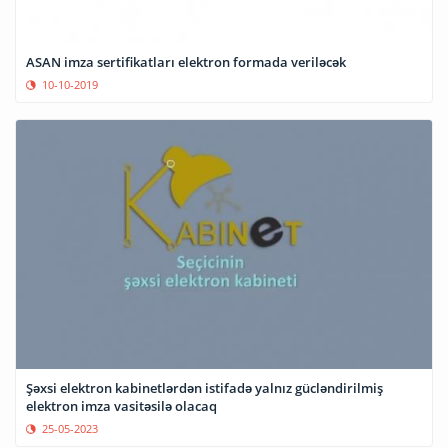
ASAN imza sertifikatları elektron formada veriləcək
10-10-2019
Şəxsi elektron kabinetlərdən istifadə yalnız gücləndirilmiş
elektron imza vasitəsilə olacaq
25-05-2023