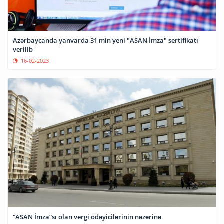
Azərbaycanda yanvarda 31 min yeni "ASAN İmza" sertifikatı
verilib
16-02-2023
“ASAN İmza”sı olan vergi ödəyicilərinin nəzərinə