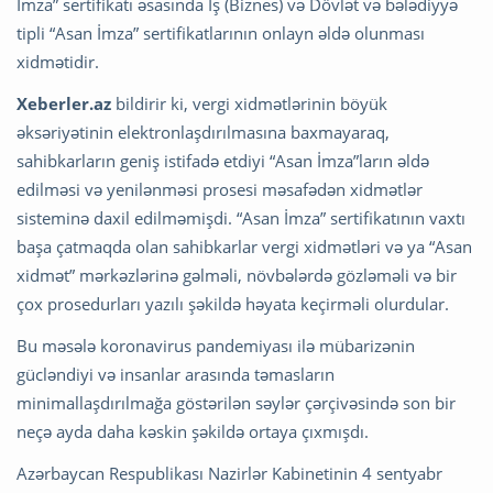
İmza” sertifikatı əsasında İş (Biznes) və Dövlət və bələdiyyə
tipli “Asan İmza” sertifikatlarının onlayn əldə olunması
xidmətidir.
Xeberler.az
bildirir ki, vergi xidmətlərinin böyük
əksəriyətinin elektronlaşdırılmasına baxmayaraq,
sahibkarların geniş istifadə etdiyi “Asan İmza”ların əldə
edilməsi və yenilənməsi prosesi məsafədən xidmətlər
sisteminə daxil edilməmişdi. “Asan İmza” sertifikatının vaxtı
başa çatmaqda olan sahibkarlar vergi xidmətləri və ya “Asan
xidmət” mərkəzlərinə gəlməli, növbələrdə gözləməli və bir
çox prosedurları yazılı şəkildə həyata keçirməli olurdular.
Bu məsələ koronavirus pandemiyası ilə mübarizənin
gücləndiyi və insanlar arasında təmasların
minimallaşdırılmağa göstərilən səylər çərçivəsində son bir
neçə ayda daha kəskin şəkildə ortaya çıxmışdı.
Azərbaycan Respublikası Nazirlər Kabinetinin 4 sentyabr