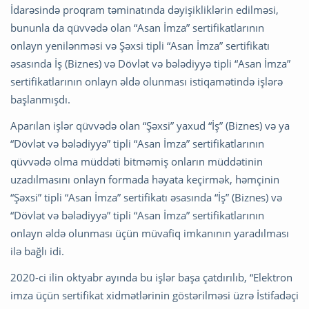
İdarəsində proqram təminatında dəyişikliklərin edilməsi,
bununla da qüvvədə olan “Asan İmza” sertifikatlarının
onlayn yenilənməsi və Şəxsi tipli “Asan İmza” sertifikatı
əsasında İş (Biznes) və Dövlət və bələdiyyə tipli “Asan İmza”
sertifikatlarının onlayn əldə olunması istiqamətində işlərə
başlanmışdı.
Aparılan işlər qüvvədə olan “Şəxsi” yaxud “İş” (Biznes) və ya
“Dövlət və bələdiyyə” tipli “Asan İmza” sertifikatlarının
qüvvədə olma müddəti bitməmiş onların müddətinin
uzadılmasını onlayn formada həyata keçirmək, həmçinin
“Şəxsi” tipli “Asan İmza” sertifikatı əsasında “İş” (Biznes) və
“Dövlət və bələdiyyə” tipli “Asan İmza” sertifikatlarının
onlayn əldə olunması üçün müvafiq imkanının yaradılması
ilə bağlı idi.
2020-ci ilin oktyabr ayında bu işlər başa çatdırılıb, “Elektron
imza üçün sertifikat xidmətlərinin göstərilməsi üzrə İstifadəçi