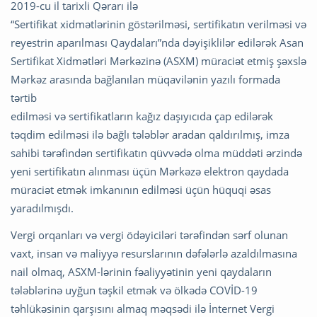
2019-cu il tarixli Qərarı ilə
“Sertifikat xidmətlərinin göstərilməsi, sertifikatın verilməsi və
reyestrin aparılması Qaydaları”nda dəyişiklilər edilərək Asan
Sertifikat Xidmətləri Mərkəzinə (ASXM) müraciət etmiş şəxslə
Mərkəz arasında bağlanılan müqavilənin yazılı formada
tərtib
edilməsi və sertifikatların kağız daşıyıcıda çap edilərək
təqdim edilməsi ilə bağlı tələblər aradan qaldırılmış, imza
sahibi tərəfindən sertifikatın qüvvədə olma müddəti ərzində
yeni sertifikatın alınması üçün Mərkəzə elektron qaydada
müraciət etmək imkanının edilməsi üçün hüquqi əsas
yaradılmışdı.
Vergi orqanları və vergi ödəyiciləri tərəfindən sərf olunan
vaxt, insan və maliyyə resurslarının dəfələrlə azaldılmasına
nail olmaq, ASXM-lərinin fəaliyyətinin yeni qaydaların
tələblərinə uyğun təşkil etmək və ölkədə COVİD-19
təhlükəsinin qarşısını almaq məqsədi ilə İnternet Vergi