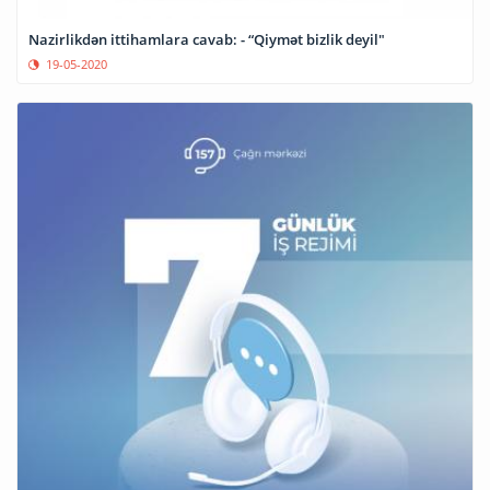
Nazirlikdən ittihamlara cavab: - “Qiymət bizlik deyil"
19-05-2020