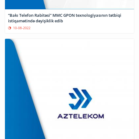
“Bakı Telefon Rabitəsi” MMC GPON texnologiyasının tətbiqi
istiqamətində dəyişiklik edib
10-08-2022