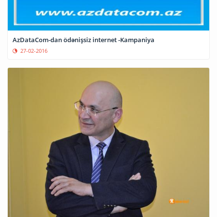
AzDataCom-dan ödənişsiz internet -Kampaniya
27-02-2016