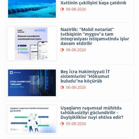
Xəttinin çəkilişini başa çatdırıb
06-08-2026
Nazirlik: “Mobil notariat”
tətbiqinin “mygov”a tam
inteqrasiyası istiqamətində işlər
davam etdirilir
06-08-2026
Beş İcra Hakimiyyəti İT
sistemlərini “Hökumət
buludu”na köçürüb
06-08-2026
Uşaqların rəqəmsal mühitdə
təhlükəsizliyi gücləndirilir -
Dəyişikliklər nəyi ehtiva edir?
05-08-2026