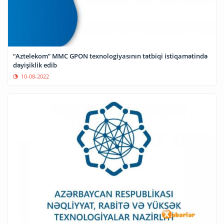
“Aztelekom” MMC GPON texnologiyasının tətbiqi istiqamətində
dəyişiklik edib
10-08-2022