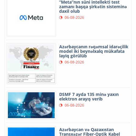
“Meta”nın süni intellekti test
zamanı başqa şirkətin sisteminə
daxil olub
06-08-2026
Azərbaycanın rəqəmsal idarəçilik
model iki beynəlxalq mükafata
layiq görülüb
06-08-2026
DSMF 7 ayda 135 minə yaxın
elektron arayış verib
06-08-2026
Azərbaycan və Qazaxıstan
Transxəzər Fiber-Optik Kabel