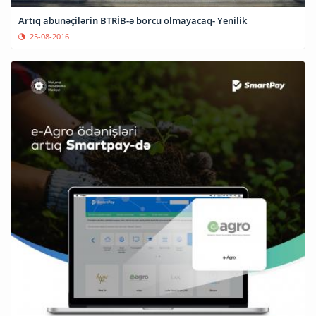
Artıq abunəçilərin BTRİB-ə borcu olmayacaq- Yenilik
25-08-2016