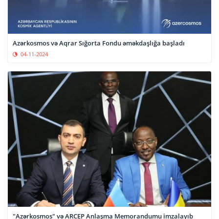
Azərkosmos və Aqrar Sığorta Fondu əməkdaşlığa başladı
04-11-2024
"Azərkosmos" və ARCEP Anlaşma Memorandumu imzalayıb