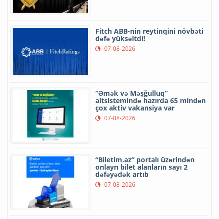
Fitch ABB-nin reytinqini növbəti
dəfə yüksəltdi!
07-08-2026
“Əmək və Məşğulluq”
altsistemində hazırda 65 mindən
çox aktiv vakansiya var
07-08-2026
“Biletim.az” portalı üzərindən
onlayn bilet alanların sayı 2
dəfəyədək artıb
07-08-2026