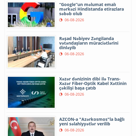
“Google”un məlumat emalı
mərkəzi Hindistanda etirazlara
səbəb olub
06-08-2026
Rəşad Nəbiyev Zəngilanda
vətəndaşların müraciətlərini
dinləyib
06-08-2026
Xəzər dənizinin dibi ilə Trans-
Xəzər Fiber-Optik Kabel Xəttinin
çəkilişi başa çatıb
06-08-2026
AZCON-a "Azərkosmos"la bağlı
yeni səlahiyyətlər verilib
06-08-2026