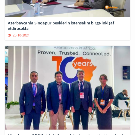
Azərbaycanla Sinqapur peyklərin istehsalını birgə inkişaf
etdirəcəklər
23-10-2021