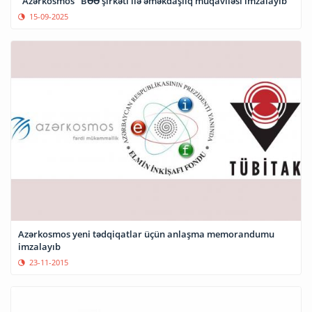
"Azərkosmos" BƏƏ şirkəti ilə əməkdaşlıq müqaviləsi imzalayıb
15-09-2025
Azərkosmos yeni tədqiqatlar üçün anlaşma memorandumu
imzalayıb
23-11-2015