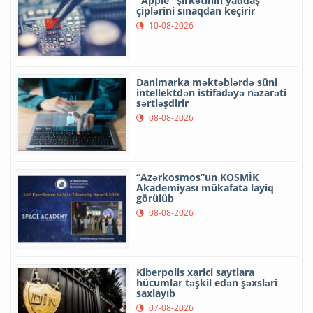
"Apple" şirkətinin yaddaş
çiplərini sınaqdan keçirir
10-08-2026
Danimarka məktəblərdə süni
intellektdən istifadəyə nəzarəti
sərtləşdirir
08-08-2026
“Azərkosmos”un KOSMİK
Akademiyası mükafata layiq
görülüb
08-08-2026
Kiberpolis xarici saytlara
hücumlar təşkil edən şəxsləri
saxlayıb
07-08-2026