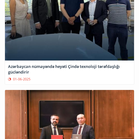
Azərbaycan nümayəndə heyəti Çində texnoloji tərəfdaşlığı
gücləndirir
01-06-2025