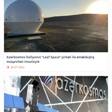
Azərkosmos İtaliyanın “Leaf Space” şirkəti ilə əməkdaşlıq
müqaviləsi imzalayıb
20-07-2022