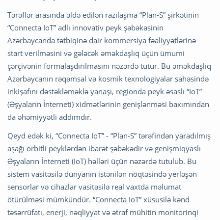
Tərəflər arasında əldə edilən razılaşma “Plan-S” şirkətinin
“Connecta IoT” adlı innovativ peyk şəbəkəsinin
Azərbaycanda tətbiqinə dair kommersiya fəaliyyətlərinə
start verilməsini və gələcək əməkdaşlıq üçün ümumi
çərçivənin formalaşdırılmasını nəzərdə tutur. Bu əməkdaşlıq
Azərbaycanın rəqəmsal və kosmik texnologiyalar sahəsində
inkişafını dəstəkləməklə yanaşı, regionda peyk əsaslı “IoT”
(Əşyaların İnterneti) xidmətlərinin genişlənməsi baxımından
da əhəmiyyətli addımdır.
Qeyd edək ki, “Connecta IoT” - “Plan-S” tərəfindən yaradılmış
aşağı orbitli peyklərdən ibarət şəbəkədir və genişmiqyaslı
Əşyaların İnterneti (IoT) həlləri üçün nəzərdə tutulub. Bu
sistem vasitəsilə dünyanın istənilən nöqtəsində yerləşən
sensorlar və cihazlar vasitəsilə real vaxtda məlumat
ötürülməsi mümkündür. “Connecta IoT” xüsusilə kənd
təsərrüfatı, enerji, nəqliyyat və ətraf mühitin monitorinqi