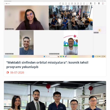
“Məktəbli sinfindən orbital missiyalara”: kosmik təhsil
proqramı yekunlaşıb
06-07-2026