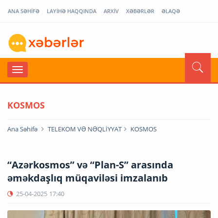
ANA SƏHİFƏ
LAYİHƏ HAQQINDA
ARXİV
XƏBƏRLƏR
ƏLAQƏ
KOSMOS
Ana Səhifə
TELEKOM VƏ NƏQLİYYAT
KOSMOS
“Azərkosmos” və “Plan-S” arasında
əməkdaşlıq müqaviləsi imzalanıb
25-04-2025
17:40