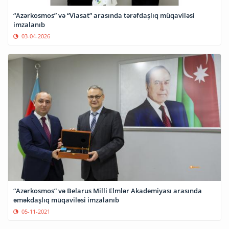
“Azərkosmos” və “Viasat” arasında tərəfdaşlıq müqaviləsi
imzalanıb
03-04-2026
“Azərkosmos” və Belarus Milli Elmlər Akademiyası arasında
əməkdaşlıq müqaviləsi imzalanıb
05-11-2021