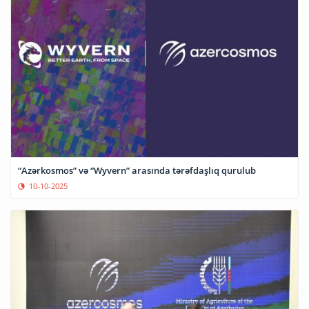
“Azərkosmos” və “Wyvern” arasında tərəfdaşlıq qurulub
10-10-2025