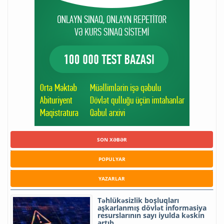
SON XƏBƏR
POPULYAR
YAZARLAR
Təhlükəsizlik boşluqları
aşkarlanmış dövlət informasiya
resurslarının sayı iyulda kəskin
artıb