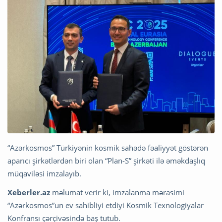
“Azərkosmos” Türkiyənin kosmik sahədə fəaliyyət göstərən
aparıcı şirkətlərdən biri olan “Plan-S” şirkəti ilə əməkdaşlıq
müqaviləsi imzalayıb.
Xeberler.az
məlumat verir ki, imzalanma mərasimi
“Azərkosmos”un ev sahibliyi etdiyi Kosmik Texnologiyalar
Konfransı çərçivəsində baş tutub.