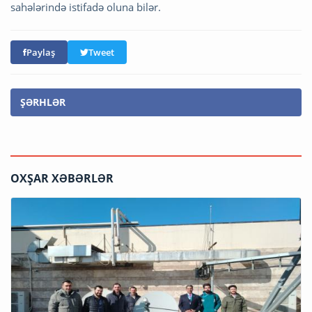
sahələrində istifadə oluna bilər.
Paylaş
Tweet
ŞƏRHLƏR
OXŞAR XƏBƏRLƏR