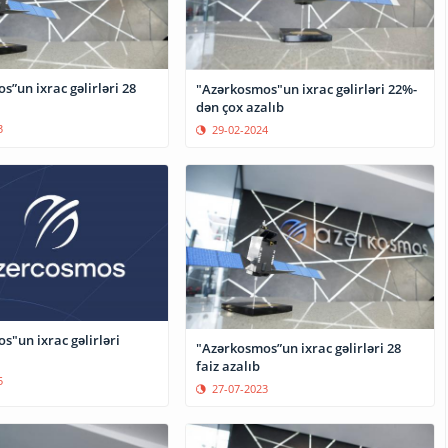
”un ixrac gəlirləri 28
"Azərkosmos"un ixrac gəlirləri 22%-
dən çox azalıb
3
29-02-2024
"un ixrac gəlirləri
"Azərkosmos”un ixrac gəlirləri 28
faiz azalıb
5
27-07-2023