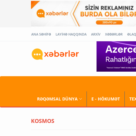
ANA SƏHİFƏ
LAYİHƏ HAQQINDA
ARXİV
XƏBƏRLƏR
ƏLA
RƏQƏMSAL DÜNYA
E - HÖKUMƏT
TE
KOSMOS