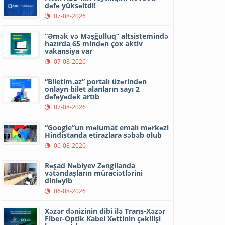
dəfə yüksəltdi!
07-08-2026
“Əmək və Məşğulluq” altsistemində
hazırda 65 mindən çox aktiv
vakansiya var
07-08-2026
“Biletim.az” portalı üzərindən
onlayn bilet alanların sayı 2
dəfəyədək artıb
07-08-2026
“Google”un məlumat emalı mərkəzi
Hindistanda etirazlara səbəb olub
06-08-2026
Rəşad Nəbiyev Zəngilanda
vətəndaşların müraciətlərini
dinləyib
06-08-2026
Xəzər dənizinin dibi ilə Trans-Xəzər
Fiber-Optik Kabel Xəttinin çəkilişi