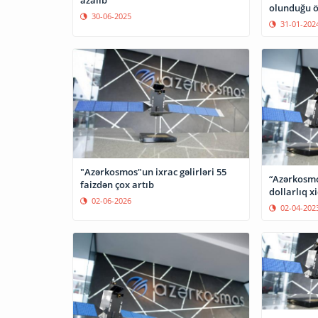
azalıb
olunduğu öl
30-06-2025
31-01-202
"Azərkosmos"un ixrac gəlirləri 55
“Azərkosmo
faizdən çox artıb
dollarlıq x
02-06-2026
02-04-202