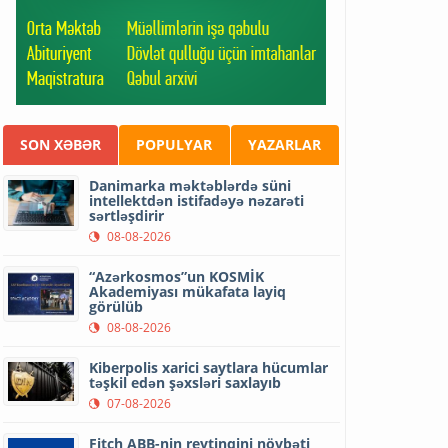
SON XƏBƏR
POPULYAR
YAZARLAR
Danimarka məktəblərdə süni
intellektdən istifadəyə nəzarəti
sərtləşdirir
08-08-2026
“Azərkosmos”un KOSMİK
Akademiyası mükafata layiq
görülüb
08-08-2026
Kiberpolis xarici saytlara hücumlar
təşkil edən şəxsləri saxlayıb
07-08-2026
Fitch ABB-nin reytinqini növbəti