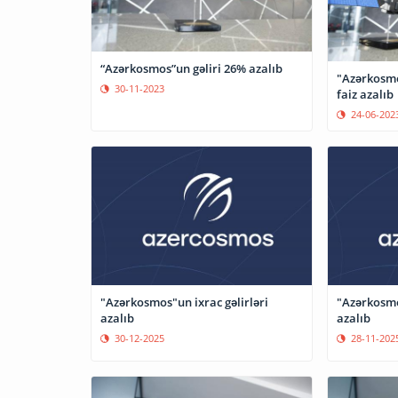
“Azərkosmos”un gəliri 26% azalıb
"Azərkosmos
30-11-2023
faiz azalıb
24-06-202
"Azərkosmos"un ixrac gəlirləri
"Azərkosmos
azalıb
azalıb
30-12-2025
28-11-202