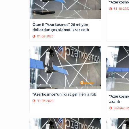
“Azərkosmos
31-10-202
Ötən il “Azərkosmos" 26 milyon
dollardan çox xidmət ixrac edib
01-02-2023
“Azərkosmos”un ixrac gəlirləri artıb
“Azərkosmos
31-08-2020
azalıb
02-04-202