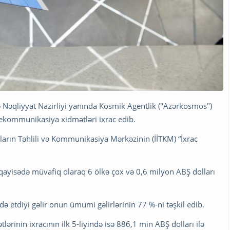
ə Nəqliyyat Nazirliyi yanında Kosmik Agentlik ("Azərkosmos")
lekommunikasiya xidmətləri ixrac edib.
atların Təhlili və Kommunikasiya Mərkəzinin (İİTKM) “İxrac
üqayisədə müvafiq olaraq 6 ölkə çox və 0,6 milyon ABŞ dolları
 etdiyi gəlir onun ümumi gəlirlərinin 77 %-ni təşkil edib.
inin ixracının ilk 5-liyində isə 886,1 min ABŞ dolları ilə