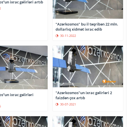
”un ixrac gəlirləri artıb
2
"Azərkosmos" bu il təqribən 22 mln.
dollarlıq xidmət ixrac edib
30-11-2022
"Azərkosmos"un ixrac gəlirləri 2
”un ixrac gəlirləri
faizdən çox artıb
30-07-2021
5