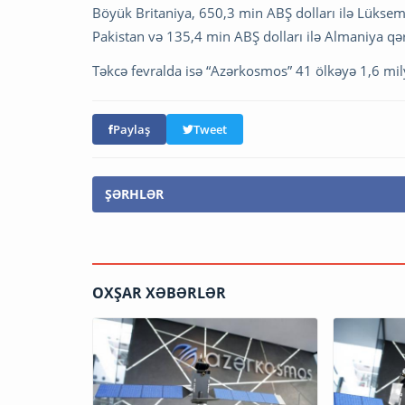
Böyük Britaniya, 650,3 min ABŞ dolları ilə Lüksem
Pakistan və 135,4 min ABŞ dolları ilə Almaniya qər
Təkcə fevralda isə “Azərkosmos” 41 ölkəyə 1,6 mil
Paylaş
Tweet
ŞƏRHLƏR
OXŞAR XƏBƏRLƏR