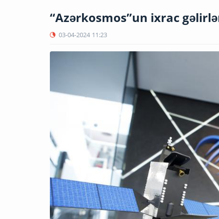
“Azərkosmos”un ixrac gəlirlər
03-04-2024
11:23