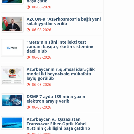
başa çatıb
06-08-2026
AZCON-a "Azərkosmos"la bağlı yeni
səlahiyyətlər verilib
06-08-2026
“Meta”nın süni intellekti test
zamanı başqa şirkətin sisteminə
daxil olub
06-08-2026
Azərbaycanın rəqəmsal idarəçilik
model iki beynəlxalq mükafata
layiq görülüb
06-08-2026
DSMF 7 ayda 135 minə yaxın
elektron arayış verib
06-08-2026
Azərbaycan və Qazaxıstan
Transxəzər Fiber-Optik Kabel
Xəttinin çəkilişini başa çatdırıb