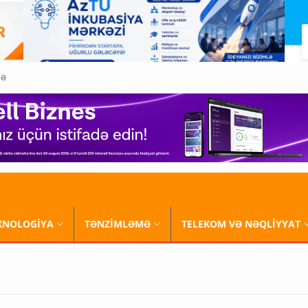
QƏ
XNOLOGİYA
TƏNZİMLƏMƏ
TELEKOM VƏ NƏQLİYYAT