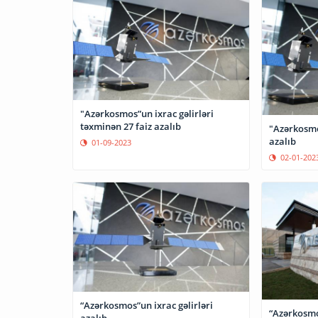
"Azərkosmos”un ixrac gəlirləri
təxminən 27 faiz azalıb
"Azərkosmos
azalıb
01-09-2023
02-01-202
“Azərkosmos”un ixrac gəlirləri
“Azərkosmo