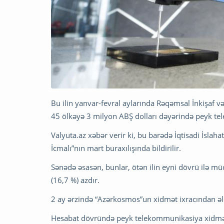
Bu ilin yanvar-fevral aylarında Rəqəmsal İnkişaf v
45 ölkəyə 3 milyon ABŞ dolları dəyərində peyk te
Valyuta.az xəbər verir ki, bu barədə İqtisadi İslah
İcmalı”nın mart buraxılışında bildirilir.
Sənədə əsasən, bunlar, ötən ilin eyni dövrü ilə m
(16,7 %) azdır.
2 ay ərzində “Azərkosmos”un xidmət ixracından əldə
Hesabat dövründə peyk telekommunikasiya xidmətlər