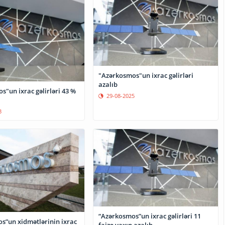
"Azərkosmos"un ixrac gəlirləri
azalıb
"un ixrac gəlirləri 43 %
29-08-2025
3
“Azərkosmos”un ixrac gəlirləri 11
s”un xidmətlərinin ixrac
faizə yaxın azalıb