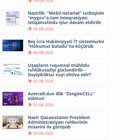
06-08-2026
Nazirlik: “Mobil notariat” tətbiqinin
“mygov”a tam inteqrasiyası
istiqamətində işlər davam etdirilir
06-08-2026
Beş İcra Hakimiyyəti İT sistemlərini
“Hökumət buludu”na köçürüb
06-08-2026
Uşaqların rəqəmsal mühitdə
təhlükəsizliyi gücləndirilir -
Dəyişikliklər nəyi ehtiva edir?
05-08-2026
Azercell-dən illik “ZengimCELL”
xidməti
05-08-2026
Nazir Qazaxıstanın Prezident
Administrasiyası rəhbərinin
müavini ilə görüşüb
05-08-2026