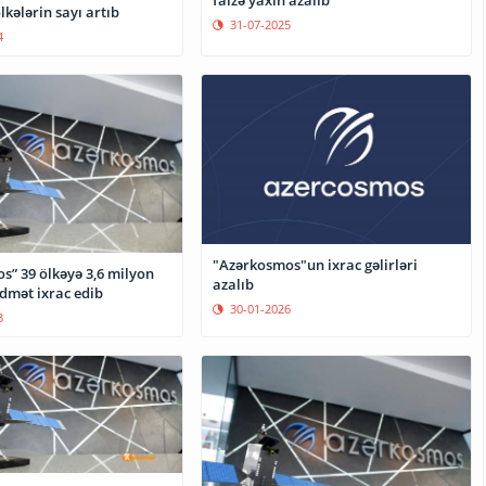
kələrin sayı artıb
31-07-2025
4
"Azərkosmos"un ixrac gəlirləri
s” 39 ölkəyə 3,6 milyon
azalıb
idmət ixrac edib
30-01-2026
3