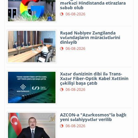
mərkəzi Hindistanda etirazlara
səbəb olub
06-08-2026
Rəşad Nəbiyev Zəngilanda
vətəndaşların müraciətlərini
dinləyib
06-08-2026
Xəzər dənizinin dibi ilə Trans-
Xəzər Fiber-Optik Kabel Xəttinin
çəkilişi başa çatıb
06-08-2026
AZCON-a "Azərkosmos"la bağlı
yeni səlahiyyətlər verilib
06-08-2026