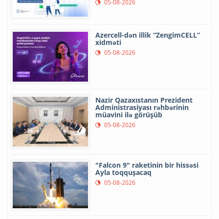
05-08-2026
Azercell-dən illik “ZengimCELL”
xidməti
05-08-2026
Nazir Qazaxıstanın Prezident
Administrasiyası rəhbərinin
müavini ilə görüşüb
05-08-2026
"Falcon 9" raketinin bir hissəsi
Ayla toqquşacaq
05-08-2026