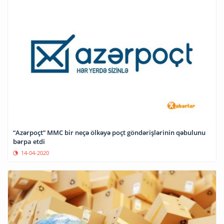
“Azərpoçt” MMC bir neçə ölkəyə poçt göndərişlərinin qəbulunu
bərpa etdi
14-04-2020