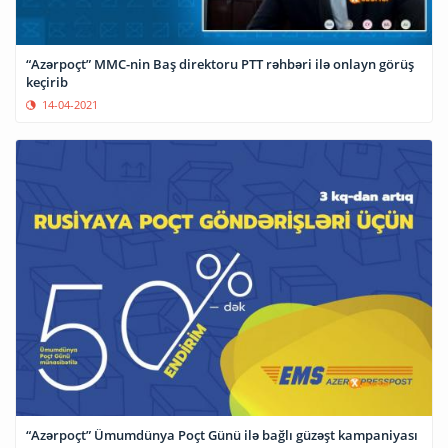
“Azərpoçt” MMC-nin Baş direktoru PTT rəhbəri ilə onlayn görüş
keçirib
14-04-2021
“Azərpoçt” Ümumdünya Poçt Günü ilə bağlı güzəşt kampaniyası