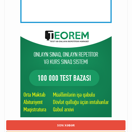
SON XƏBƏR