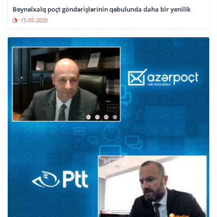
Beynəlxalq poçt göndərişlərinin qəbulunda daha bir yenilik
15-05-2020