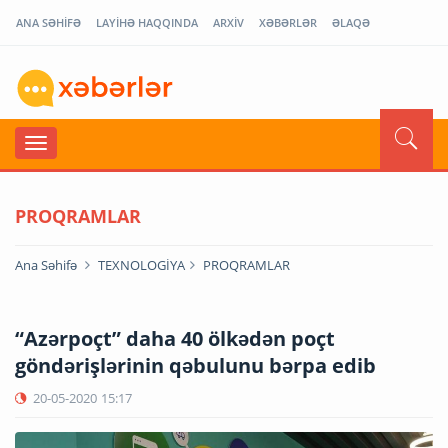
ANA SƏHİFƏ
LAYİHƏ HAQQINDA
ARXİV
XƏBƏRLƏR
ƏLAQƏ
PROQRAMLAR
Ana Səhifə
TEXNOLOGİYA
PROQRAMLAR
“Azərpoçt” daha 40 ölkədən poçt
göndərişlərinin qəbulunu bərpa edib
20-05-2020
15:17