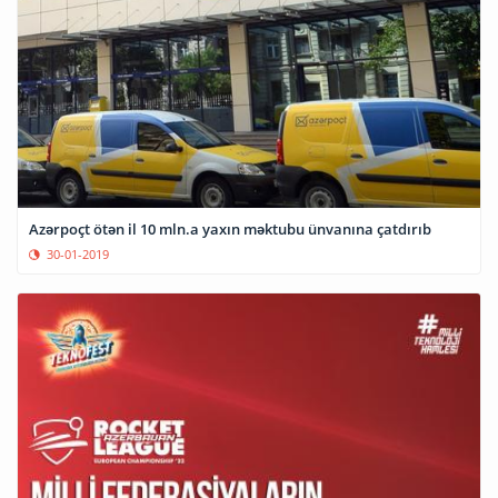
Azərpoçt ötən il 10 mln.a yaxın məktubu ünvanına çatdırıb
30-01-2019