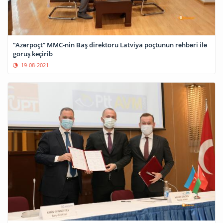
“Azərpoçt” MMC-nin Baş direktoru Latviya poçtunun rəhbəri ilə
görüş keçirib
19-08-2021