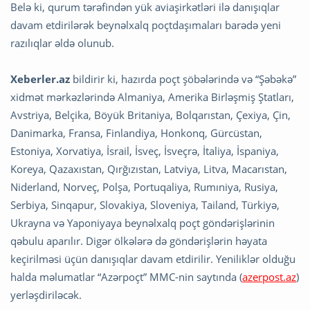
Belə ki, qurum tərəfindən yük aviaşirkətləri ilə danışıqlar
davam etdirilərək beynəlxalq poçtdaşımaları barədə yeni
razılıqlar əldə olunub.
Xeberler.az
bildirir ki, hazırda poçt şöbələrində və “Şəbəkə”
xidmət mərkəzlərində Almaniya, Amerika Birləşmiş Ştatları,
Avstriya, Belçika, Böyük Britaniya, Bolqarıstan, Çexiya, Çin,
Danimarka, Fransa, Finlandiya, Honkonq, Gürcüstan,
Estoniya, Xorvatiya, İsrail, İsveç, İsveçrə, İtaliya, İspaniya,
Koreya, Qazaxıstan, Qırğızıstan, Latviya, Litva, Macarıstan,
Niderland, Norveç, Polşa, Portuqaliya, Rumıniya, Rusiya,
Serbiya, Sinqapur, Slovakiya, Sloveniya, Tailand, Türkiyə,
Ukrayna və Yaponiyaya beynəlxalq poçt göndərişlərinin
qəbulu aparılır. Digər ölkələrə də göndərişlərin həyata
keçirilməsi üçün danışıqlar davam etdirilir. Yeniliklər olduğu
halda məlumatlar “Azərpoçt” MMC-nin saytında (
azerpost.az
)
yerləşdiriləcək.