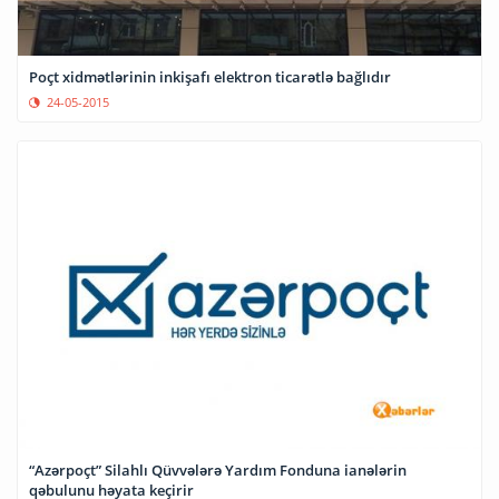
Poçt xidmətlərinin inkişafı elektron ticarətlə bağlıdır
24-05-2015
“Azərpoçt” Silahlı Qüvvələrə Yardım Fonduna ianələrin
qəbulunu həyata keçirir