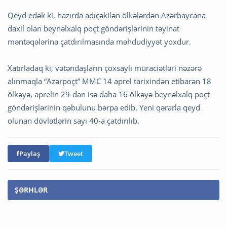
Qeyd edək ki, hazırda adıçəkilən ölkələrdən Azərbaycana
daxil olan beynəlxalq poçt göndərişlərinin təyinat
məntəqələrinə çatdırılmasında məhdudiyyət yoxdur.
Xatırladaq ki, vətəndaşların çoxsaylı müraciətləri nəzərə
alınmaqla “Azərpoçt” MMC 14 aprel tarixindən etibarən 18
ölkəyə, aprelin 29-dan isə daha 16 ölkəyə beynəlxalq poçt
göndərişlərinin qəbulunu bərpa edib. Yeni qərarla qeyd
olunan dövlətlərin sayı 40-a çatdırılıb.
Paylaş
Tweet
ŞƏRHLƏR