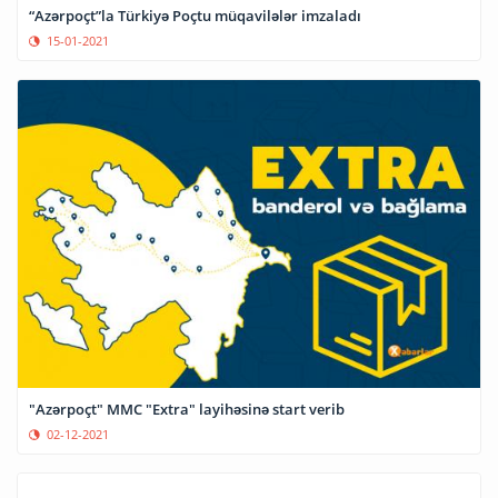
“Azərpoçt”la Türkiyə Poçtu müqavilələr imzaladı
15-01-2021
"Azərpoçt" MMC "Extra" layihəsinə start verib
02-12-2021