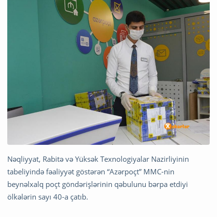
Nəqliyyat, Rabitə və Yüksək Texnologiyalar Nazirliyinin
tabeliyində fəaliyyət göstərən “Azərpoçt” MMC-nin
beynəlxalq poçt göndərişlərinin qəbulunu bərpa etdiyi
ölkələrin sayı 40-a çatıb.