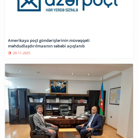
Amerikaya poçt göndərişlərinin müvəqqəti
məhdudlaşdırılmasının səbəbi açıqlanıb
20-11-2025