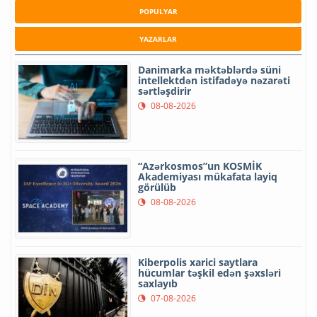
POPULYAR
YAZARLAR
Danimarka məktəblərdə süni
intellektdən istifadəyə nəzarəti
sərtləşdirir
08-08-2026
“Azərkosmos”un KOSMİK
Akademiyası mükafata layiq
görülüb
08-08-2026
Kiberpolis xarici saytlara
hücumlar təşkil edən şəxsləri
saxlayıb
07-08-2026