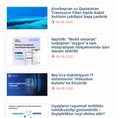
Azərbaycan və Qazaxıstan
Transxəzər Fiber-Optik Kabel
Xəttinin çəkilişini başa çatdırıb
06-08-2026
Nazirlik: “Mobil notariat”
tətbiqinin “mygov”a tam
inteqrasiyası istiqamətində işlər
davam etdirilir
06-08-2026
Beş İcra Hakimiyyəti İT
sistemlərini “Hökumət
buludu”na köçürüb
06-08-2026
Uşaqların rəqəmsal mühitdə
təhlükəsizliyi gücləndirilir -
Dəyişikliklər nəyi ehtiva edir?