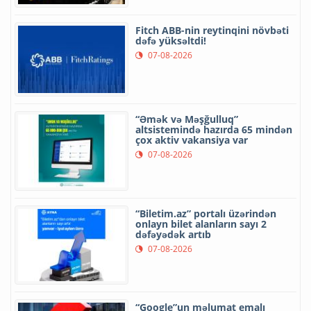
Fitch ABB-nin reytinqini növbəti
dəfə yüksəltdi!
07-08-2026
“Əmək və Məşğulluq”
altsistemində hazırda 65 mindən
çox aktiv vakansiya var
07-08-2026
“Biletim.az” portalı üzərindən
onlayn bilet alanların sayı 2
dəfəyədək artıb
07-08-2026
“Google”un məlumat emalı