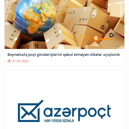
Beynəlxalq poçt göndərişlərini qəbul etməyən ölkələr açıqlanıb
31-05-2020