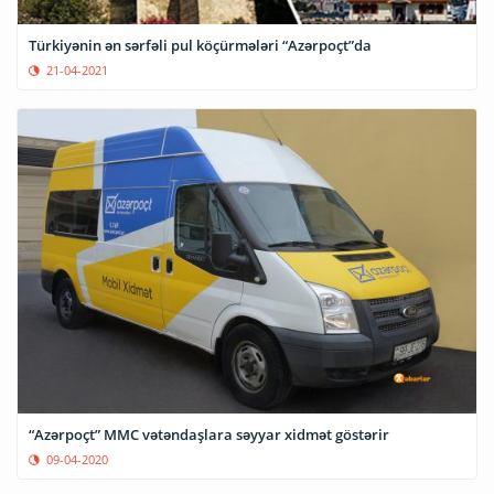
Türkiyənin ən sərfəli pul köçürmələri “Azərpoçt”da
21-04-2021
“Azərpoçt” MMC vətəndaşlara səyyar xidmət göstərir
09-04-2020