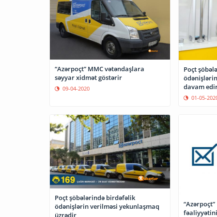
“Azərpoçt” MMC vətəndaşlara
Poçt şöbələ
səyyar xidmət göstərir
ödənişlərin
davam edi
09-04-2020
01-05-202
Poçt şöbələrində birdəfəlik
“Azərpoçt”
ödənişlərin verilməsi yekunlaşmaq
fəaliyyətin
üzrədir