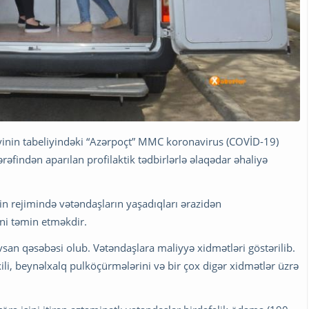
iyinin tabeliyindəki “Azərpoçt” MMC koronavirus (COVİD-19)
rəfindən aparılan profilaktik tədbirlərlə əlaqədar əhaliyə
in rejimində vətəndaşların yaşadıqları ərazidən
ni təmin etməkdir.
an qəsəbəsi olub. Vətəndaşlara maliyyə xidmətləri göstərilib.
li, beynəlxalq pulköçürmələrini və bir çox digər xidmətlər üzrə