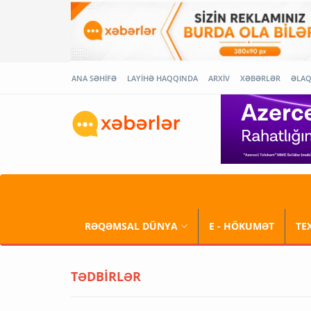
ANA SƏHİFƏ
LAYİHƏ HAQQINDA
ARXİV
XƏBƏRLƏR
ƏLA
RƏQƏMSAL DÜNYA
E - HÖKUMƏT
TE
TƏDBİRLƏR