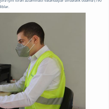
örə işini itirən aztəminatlı vətəndaşlar birdəfəlik ödəmə (190
diblər.