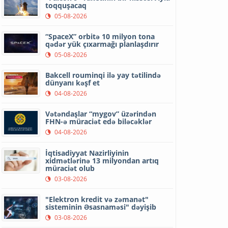
toqquşacaq
05-08-2026
“SpaceX” orbitə 10 milyon tona
qədər yük çıxarmağı planlaşdırır
05-08-2026
Bakcell rouminqi ilə yay tətilində
dünyanı kəşf et
04-08-2026
Vətəndaşlar “mygov” üzərindən
FHN-ə müraciət edə biləcəklər
04-08-2026
İqtisadiyyat Nazirliyinin
xidmətlərinə 13 milyondan artıq
müraciət olub
03-08-2026
"Elektron kredit və zəmanət"
sisteminin Əsasnaməsi" dəyişib
03-08-2026