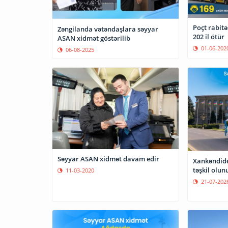
Poçt rabit
Zəngilanda vətəndaşlara səyyar
202 il ötür
ASAN xidmət göstərilib
01-06-202
06-08-2025
Səyyar ASAN xidmət davam edir
Xankəndidə
təşkil olun
11-03-2020
21-07-202