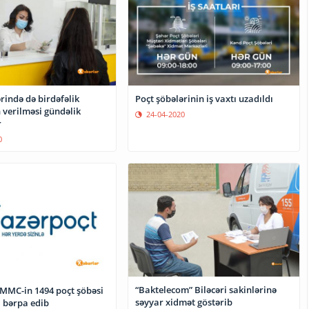
rində də birdəfəlik
Poçt şöbələrinin iş vaxtı uzadıldı
 verilməsi gündəlik
24-04-2020
r
0
“Baktelecom” Biləcəri sakinlərinə
 MMC-in 1494 poçt şöbəsi
səyyar xidmət göstərib
i bərpa edib