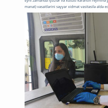
Eyni zamanda işsizlər və xüsusi karantin rejiminə g
manat) vəsaitlərini səyyar xidmət vasitəsilə əldə e