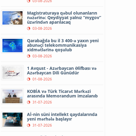
03-08-2026
Magistraturaya qəbul olunanların
nəzərinə: Qeydiyyat yalnız “mygov”
üzərindən aparılacaq
03-08-2026
Qarabağda bu il 3 400-ə yaxın yeni
abunəçi telekommunikasiya
xidmətlərinə qoşulub
03-08-2026
1 Avqust - Azərbaycan Əlifbası və
Azərbaycan Dili Günüdür
01-08-2026
KOBİA və Türk Ticarət Mərkəzi
arasında Memorandum imzalanıb
31-07-2026
Aİ-nin süni intellekt qaydalarında
yeni mərhələ başlayır
31-07-2026