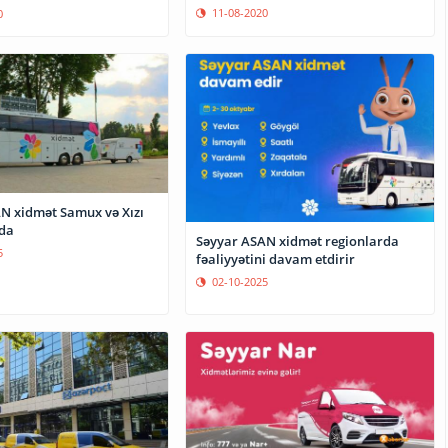
11-08-2020
0
N xidmət Samux və Xızı
da
Səyyar ASAN xidmət regionlarda
5
fəaliyyətini davam etdirir
02-10-2025