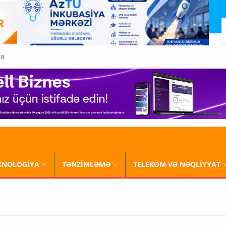
QƏ
XNOLOGİYA
TƏNZİMLƏMƏ
TELEKOM VƏ NƏQLİYYAT