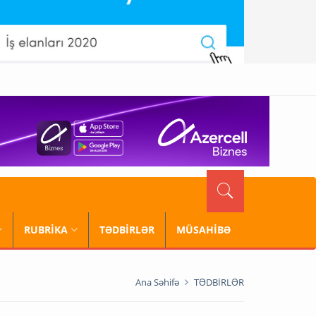
RUBRİKA
TƏDBİRLƏR
MÜSAHİBƏ
Ana Səhifə
TƏDBİRLƏR