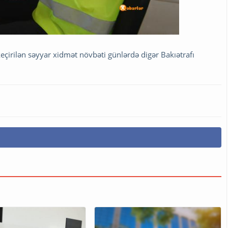
çirilən səyyar xidmət növbəti günlərdə digər Bakıətrafı