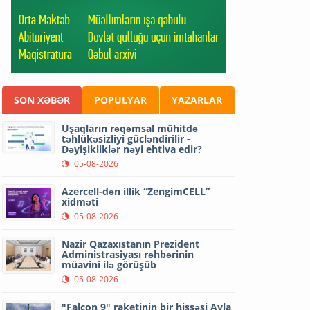
SON XƏBƏR
POPULYAR
YAZARLAR
Uşaqların rəqəmsal mühitdə
təhlükəsizliyi gücləndirilir -
Dəyişikliklər nəyi ehtiva edir?
05-08-2026
Azercell-dən illik “ZengimCELL”
xidməti
05-08-2026
Nazir Qazaxıstanın Prezident
Administrasiyası rəhbərinin
müavini ilə görüşüb
05-08-2026
"Falcon 9" raketinin bir hissəsi Ayla