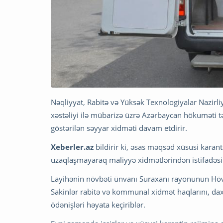
Nəqliyyat, Rabitə və Yüksək Texnologiyalar Nazirl
xəstəliyi ilə mübarizə üzrə Azərbaycan hökuməti tə
göstərilən səyyar xidməti davam etdirir.
Xeberler.az
bildirir ki, əsas məqsəd xüsusi karant
uzaqlaşmayaraq maliyyə xidmətlərindən istifadəsi
Layihənin növbəti ünvanı Suraxanı rayonunun Hövs
Sakinlər rabitə və kommunal xidmət haqlarını, daxi
ödənişləri həyata keçiriblər.