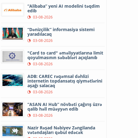
“Alibaba” yeni AI modelini təqdim
edib
03-08-2026
“Dənizçilik” informasiya sistemi
yaradılacaq
03-08-2026
"Card to card" əməliyyatlarına limit
qoyulmasının səbəbləri açıqlanıb
03-08-2026
ADB: CAREC rəqəmsal dəhlizi
internetin topdansatış qiymətlərini
aşağı salacaq
03-08-2026
“ASAN AI Hub” növbəti çağırış üzrə
qalib həll müəyyən edib
03-08-2026
Nazir Rəşad Nəbiyev Zəngilanda
vətəndaşları qəbul edəcək