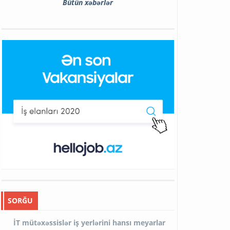
Bütün xəbərlər
SORĞU
İT mütəxəssislər iş yerlərini hansı meyarlar