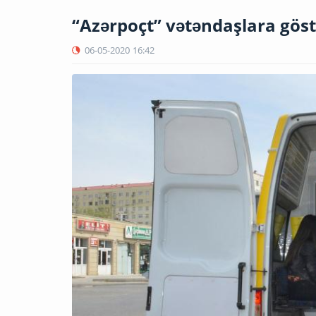
“Azərpoçt” vətəndaşlara göst
06-05-2020
16:42