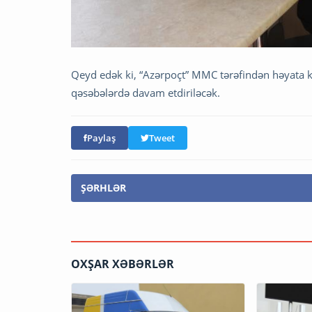
Qeyd edək ki, “Azərpoçt” MMC tərəfindən həyata ke
qəsəbələrdə davam etdiriləcək.
Paylaş
Tweet
ŞƏRHLƏR
OXŞAR XƏBƏRLƏR