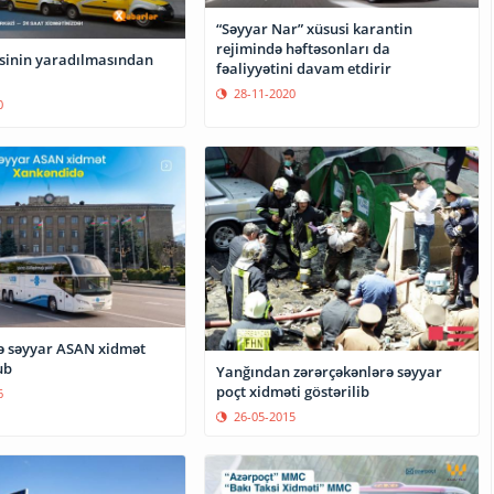
“Səyyar Nar” xüsusi karantin
rejimində həftəsonları da
əsinin yaradılmasından
fəaliyyətini davam etdirir
28-11-2020
0
 səyyar ASAN xidmət
ub
Yanğından zərərçəkənlərə səyyar
poçt xidməti göstərilib
6
26-05-2015