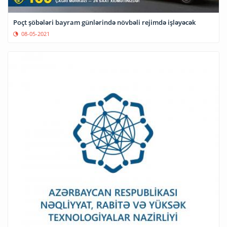
Poçt şöbələri bayram günlərində növbəli rejimdə işləyəcək
08-05-2021