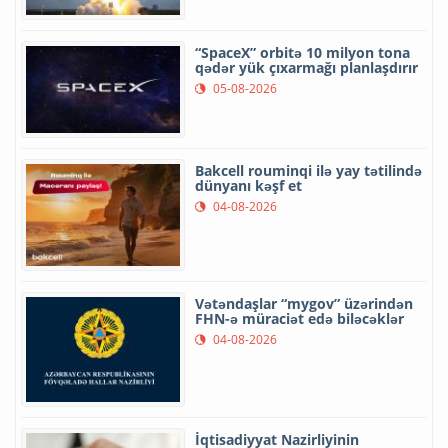
“SpaceX” orbitə 10 milyon tona
qədər yük çıxarmağı planlaşdırır
05-08-2026
Bakcell rouminqi ilə yay tətilində
dünyanı kəşf et
04-08-2026
Vətəndaşlar “mygov” üzərindən
FHN-ə müraciət edə biləcəklər
04-08-2026
İqtisadiyyat Nazirliyinin