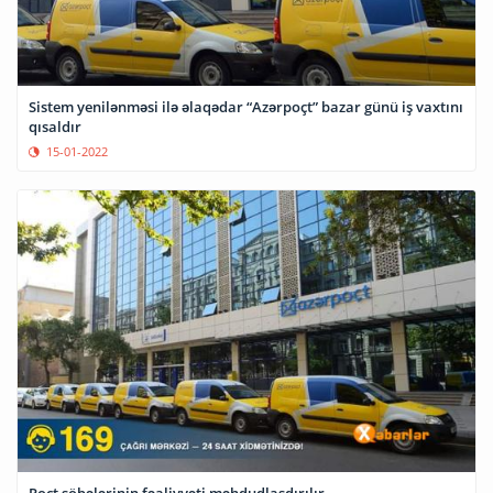
Sistem yenilənməsi ilə əlaqədar “Azərpoçt” bazar günü iş vaxtını
qısaldır
15-01-2022
Poçt şöbələrinin fəaliyyəti məhdudlaşdırılır