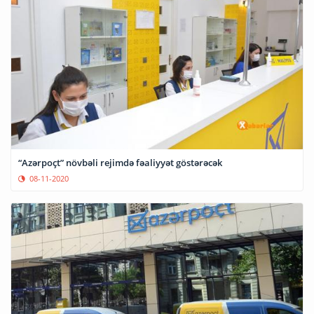
“Azərpoçt” növbəli rejimdə fəaliyyət göstərəcək
08-11-2020