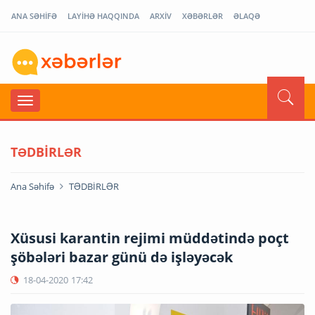
ANA SƏHİFƏ
LAYİHƏ HAQQINDA
ARXİV
XƏBƏRLƏR
ƏLAQƏ
TƏDBİRLƏR
Ana Səhifə
TƏDBİRLƏR
Xüsusi karantin rejimi müddətində poçt
şöbələri bazar günü də işləyəcək
18-04-2020
17:42