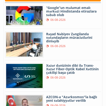
“Google”un məlumat emalı
mərkəzi Hindistanda etirazlara
səbəb olub
06-08-2026
Rəşad Nəbiyev Zəngilanda
vətəndaşların müraciətlərini
dinləyib
06-08-2026
Xəzər dənizinin dibi ilə Trans-
Xəzər Fiber-Optik Kabel Xəttinin
çəkilişi başa çatıb
06-08-2026
AZCON-a "Azərkosmos"la bağlı
yeni səlahiyyətlər verilib
06-08-2026