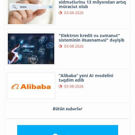
xidmətlərinə 13 milyondan artıq
müraciət olub
03-08-2026
"Elektron kredit və zəmanət"
sisteminin Əsasnaməsi" dəyişib
03-08-2026
“Alibaba” yeni AI modelini
təqdim edib
03-08-2026
Bütün xəbərlər