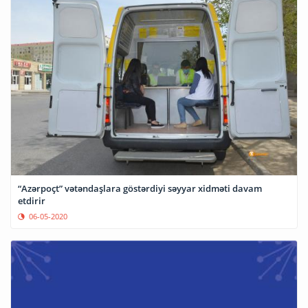
“Azərpoçt” vətəndaşlara göstərdiyi səyyar xidməti davam
etdirir
06-05-2020