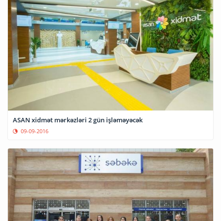
ASAN xidmət mərkəzləri 2 gün işləməyəcək
09-09-2016