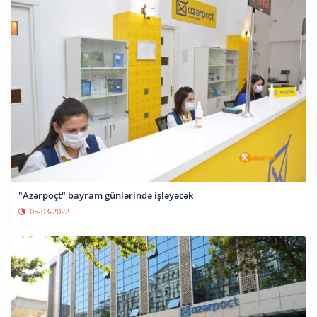
"Azərpoçt" bayram günlərində işləyəcək
05-03-2022