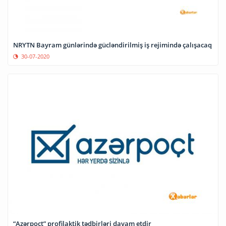
NRYTN Bayram günlərində gücləndirilmiş iş rejimində çalışacaq
30-07-2020
“Azərpoçt” profilaktik tədbirləri davam etdir