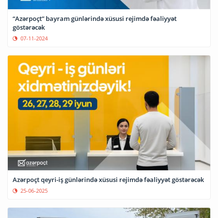
“Azərpoçt” bayram günlərində xüsusi rejimdə fəaliyyət
göstərəcək
07-11-2024
Azərpoçt qeyri-iş günlərində xüsusi rejimdə fəaliyyət göstərəcək
25-06-2025