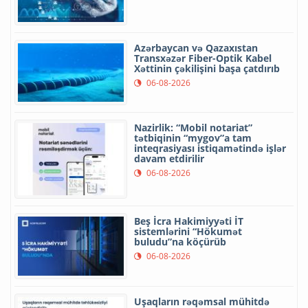
Azərbaycan və Qazaxıstan
Transxəzər Fiber-Optik Kabel
Xəttinin çəkilişini başa çatdırıb
06-08-2026
Nazirlik: “Mobil notariat”
tətbiqinin “mygov”a tam
inteqrasiyası istiqamətində işlər
davam etdirilir
06-08-2026
Beş İcra Hakimiyyəti İT
sistemlərini “Hökumət
buludu”na köçürüb
06-08-2026
Uşaqların rəqəmsal mühitdə