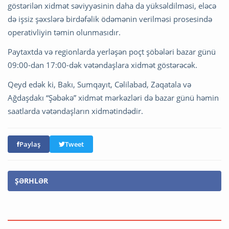
göstərilən xidmət səviyyəsinin daha da yüksəldilməsi, eləcə
də işsiz şəxslərə birdəfəlik ödəmənin verilməsi prosesində
operativliyin təmin olunmasıdır.
Paytaxtda və regionlarda yerləşən poçt şöbələri bazar günü
09:00-dan 17:00-dək vətəndaşlara xidmət göstərəcək.
Qeyd edək ki, Bakı, Sumqayıt, Cəlilabad, Zaqatala və
Ağdaşdakı “Şəbəkə” xidmət mərkəzləri də bazar günü həmin
saatlarda vətəndaşların xidmətindədir.
Paylaş
Tweet
ŞƏRHLƏR