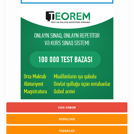
SON XƏBƏR
POPULYAR
YAZARLAR