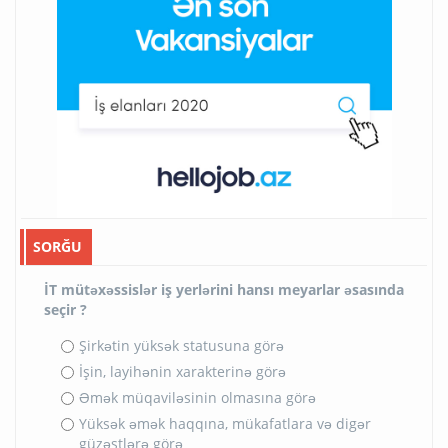
SORĞU
İT mütəxəssislər iş yerlərini hansı meyarlar əsasında
seçir ?
Şirkətin yüksək statusuna görə
İşin, layihənin xarakterinə görə
Əmək müqaviləsinin olmasına görə
Yüksək əmək haqqına, mükafatlara və digər
güzəştlərə görə