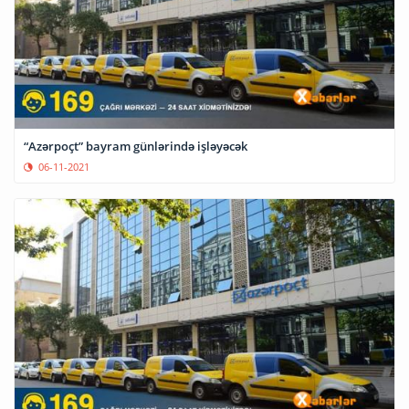
“Azərpoçt” bayram günlərində işləyəcək
06-11-2021