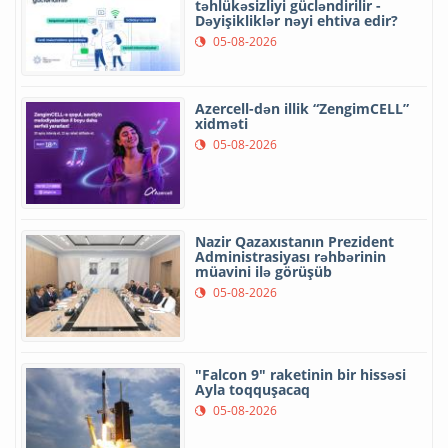
təhlükəsizliyi gücləndirilir -
Dəyişikliklər nəyi ehtiva edir?
05-08-2026
Azercell-dən illik “ZengimCELL”
xidməti
05-08-2026
Nazir Qazaxıstanın Prezident
Administrasiyası rəhbərinin
müavini ilə görüşüb
05-08-2026
"Falcon 9" raketinin bir hissəsi
Ayla toqquşacaq
05-08-2026