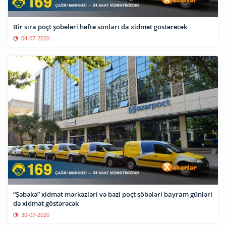
Bir sıra poçt şöbələri həftə sonları da xidmət göstərəcək
04-07-2020
“Şəbəkə” xidmət mərkəzləri və bəzi poçt şöbələri bayram günləri
də xidmət göstərəcək
30-07-2020