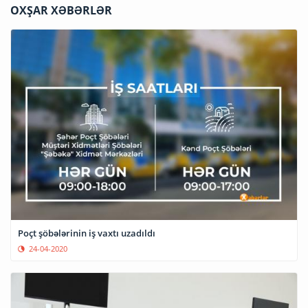
OXŞAR XƏBƏRLƏR
Poçt şöbələrinin iş vaxtı uzadıldı
24-04-2020