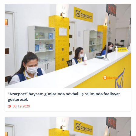
“Azərpoçt” bayram günlərində növbəli iş rejimində fəaliyyət
göstərəcək
30-12-2020