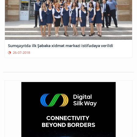
Sumqayıtda ilk Şəbəkə xidmət mərkəzi istifadəyə verildi
26-07-2018