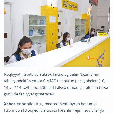
Nəqliyyat, Rabitə və Yüksək Texnologiyalar Nazirliyinin
tabeliyindəki “Azərpoçt” MMC-nin bütün poçt şöbələri (10,
14 və 114 saylı poçt şöbələri istisna olmaqla) həftənin bazar
günü də fəaliyyət göstərəcək.
Xeberler.az
bildirir ki, məqsəd Azərbaycan hökuməti
tərəfindən tətbiq edilən xüsusi karantin rejimində əhaliyə