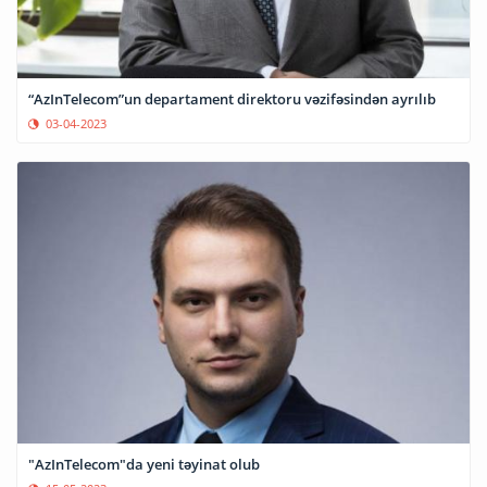
“AzInTelecom”un departament direktoru vəzifəsindən ayrılıb
03-04-2023
"AzInTelecom"da yeni təyinat olub