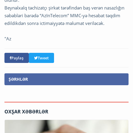
Beynəlxalq təchizatçı şirkət tərəfindən baş verən nasazlığın
səbəbləri barədə “AzInTelecom” MMC-yə hesabat təqdim
edildikdən sonra ictimaiyyətə məlumat veriləcək.
"Az
Paylaş
Tweet
ŞƏRHLƏR
OXŞAR XƏBƏRLƏR