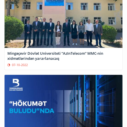
Mingəçevir Dövlət Universiteti “AzInTelecom” MMC-nin
xidmətlərindən yararlanacaq
07-10-2022