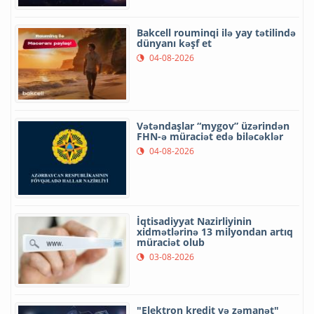
Bakcell rouminqi ilə yay tətilində
dünyanı kəşf et
04-08-2026
Vətəndaşlar “mygov” üzərindən
FHN-ə müraciət edə biləcəklər
04-08-2026
İqtisadiyyat Nazirliyinin
xidmətlərinə 13 milyondan artıq
müraciət olub
03-08-2026
"Elektron kredit və zəmanət"