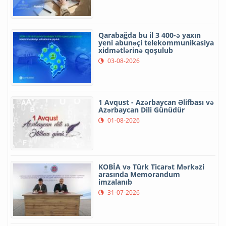
Qarabağda bu il 3 400-ə yaxın
yeni abunəçi telekommunikasiya
xidmətlərinə qoşulub
03-08-2026
1 Avqust - Azərbaycan Əlifbası və
Azərbaycan Dili Günüdür
01-08-2026
KOBİA və Türk Ticarət Mərkəzi
arasında Memorandum
imzalanıb
31-07-2026