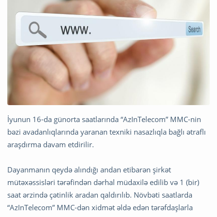
İyunun 16-da günorta saatlarında “AzInTelecom” MMC-nin
bəzi avadanlıqlarında yaranan texniki nasazlıqla bağlı ətraflı
araşdırma davam etdirilir.
Dayanmanın qeydə alındığı andan etibarən şirkət
mütəxəssisləri tərəfindən dərhal müdaxilə edilib və 1 (bir)
saat ərzində çətinlik aradan qaldırılıb. Növbəti saatlarda
“AzInTelecom” MMC-dən xidmət əldə edən tərəfdaşlarla