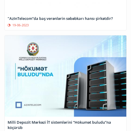
"AzInTelecom”da baş verənlərin səbəbkarı hansı şirkətdir?
19-06-2023
Milli Depozit Mərkəzi İT sistemlərini “Hökumət buludu”na
köçürüb