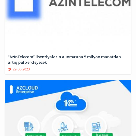
“AzInTelecom” lisenziyaların alınmasına 5 milyon manatdan
artıq pul xərcləyəcək
22-08-2023