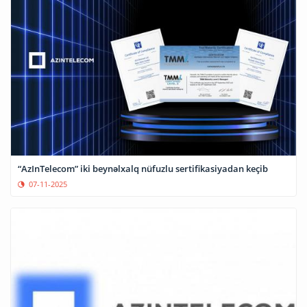
“AzInTelecom” iki beynəlxalq nüfuzlu sertifikasiyadan keçib
07-11-2025