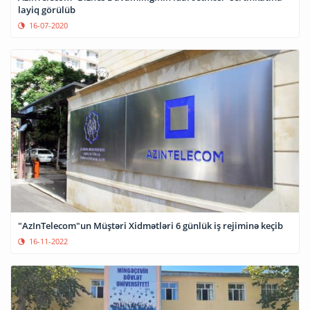
layiq görülüb
16-07-2020
"AzInTelecom"un Müştəri Xidmətləri 6 günlük iş rejiminə keçib
16-11-2022