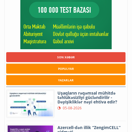
SON XƏBƏR
POPULYAR
YAZARLAR
Uşaqların rəqəmsal mühitdə
təhlükəsizliyi gücləndirilir -
Dəyişikliklər nəyi ehtiva edir?
05-08-2026
Azercell-dən illik “ZengimCELL”
xidməti