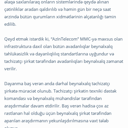
əlaqə saxlanılaraq onların sistemlərində qeydə alınan
çətinliklər aradan qaldırılıb və həmin gün bir neçə saat
ərzində bütün qurumların xidmətlərinin əlçatanlığı təmin
edilib.
Qeyd etmək istərdik ki, “AzInTelecom” MMC-yə məxsus olan
infrastruktura daxil olan bütün avadanlıqlar beynəlxalq
təhlükəsizlik və dayanlıqlılıq standartlarına uyğundur və
təchizatçı şirkət tərəfindən avadanlıqları beynəlxalq zəmanət
verilir.
Dayanma baş verən anda dərhal beynəlxalq təchizatçı
şirkətə müraciət olunub. Təchizatçı şirkətin texniki dəstək
komandası və beynəlxalq mühəndislər tərəfindən
araşdırmalar davam etdirilir. Baş verən hadisə çox az
rastlanan hal olduğu üçün beynəlxalq şirkət tərəfindən
aparılan araşdırmanın yekunlaşdırılmasına vaxt tələb
olunur.