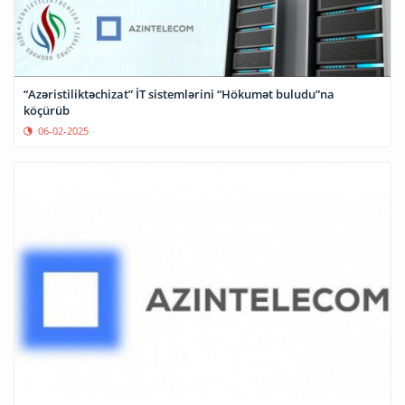
“Azəristiliktəchizat” İT sistemlərini “Hökumət buludu”na
köçürüb
06-02-2025