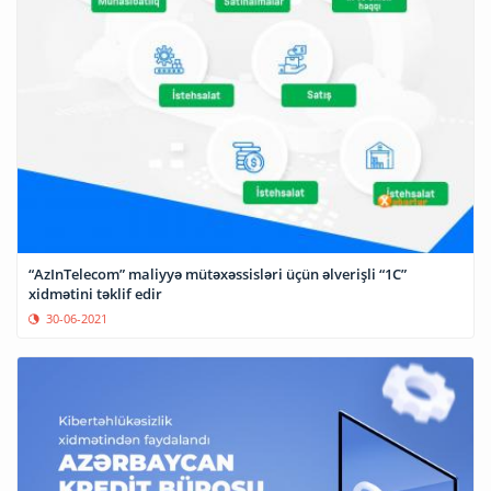
“AzInTelecom” maliyyə mütəxəssisləri üçün əlverişli “1C”
xidmətini təklif edir
30-06-2021