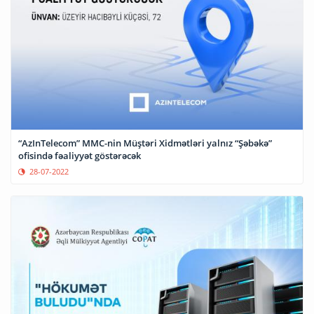
“AzInTelecom” MMC-nin Müştəri Xidmətləri yalnız “Şəbəkə”
ofisində fəaliyyət göstərəcək
28-07-2022