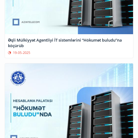
Əqli Mülkiyyət Agentliyi İT sistemlərini “Hökumət buludu”na
köçürüb
19-05-2025