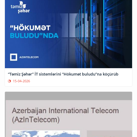
“Təmiz Şəhər” İT sistemlərini “Hökumət buludu”na köçürüb
15-04-2026