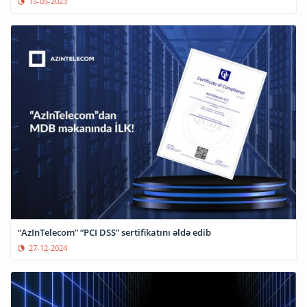
15-05-2023
“AzInTelecom” “PCI DSS” sertifikatını əldə edib
27-12-2024