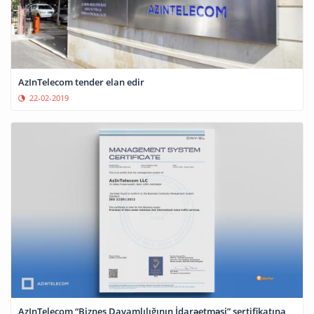
AzInTelecom tender elan edir
22-02-2019
AzInTelecom “Biznes Davamlılığının İdarəetməsi” sertifikatına