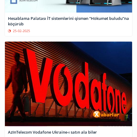
Hesablama Palatası İT sistemlərini qismən “Hökumət buludu”na
köçürüb
25-02-2025
AzInTelecom Vodafone Ukraine-ı satın ala bilər