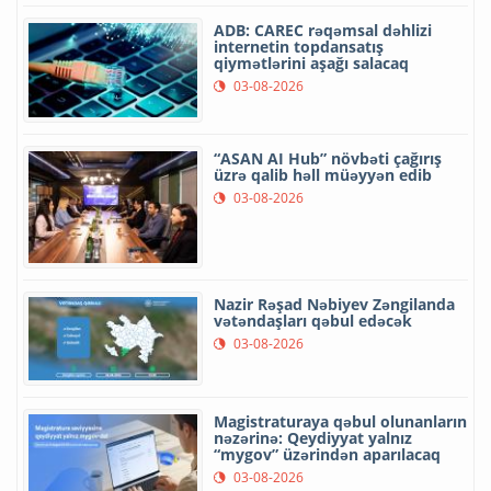
ADB: CAREC rəqəmsal dəhlizi
internetin topdansatış
qiymətlərini aşağı salacaq
03-08-2026
“ASAN AI Hub” növbəti çağırış
üzrə qalib həll müəyyən edib
03-08-2026
Nazir Rəşad Nəbiyev Zəngilanda
vətəndaşları qəbul edəcək
03-08-2026
Magistraturaya qəbul olunanların
nəzərinə: Qeydiyyat yalnız
“mygov” üzərindən aparılacaq
03-08-2026