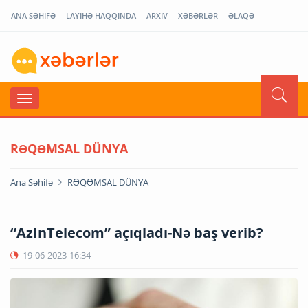
ANA SƏHİFƏ
LAYİHƏ HAQQINDA
ARXİV
XƏBƏRLƏR
ƏLAQƏ
RƏQƏMSAL DÜNYA
Ana Səhifə
RƏQƏMSAL DÜNYA
“AzInTelecom” açıqladı-Nə baş verib?
19-06-2023
16:34