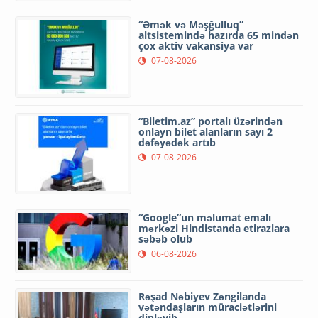
“Əmək və Məşğulluq”
altsistemində hazırda 65 mindən
çox aktiv vakansiya var
07-08-2026
“Biletim.az” portalı üzərindən
onlayn bilet alanların sayı 2
dəfəyədək artıb
07-08-2026
“Google”un məlumat emalı
mərkəzi Hindistanda etirazlara
səbəb olub
06-08-2026
Rəşad Nəbiyev Zəngilanda
vətəndaşların müraciətlərini
dinləyib