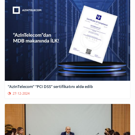
“AzInTelecom” “PCI DSS” sertifikatını əldə edib
27-12-2024