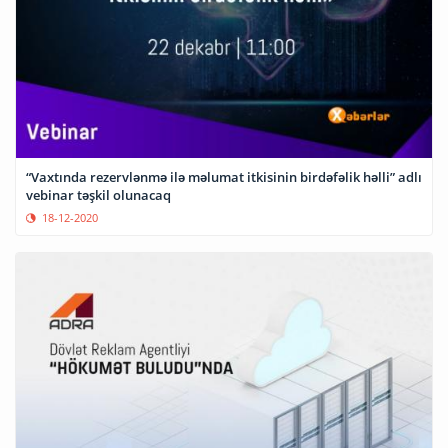
“Vaxtında rezervlənmə ilə məlumat itkisinin birdəfəlik həlli” adlı
vebinar təşkil olunacaq
18-12-2020