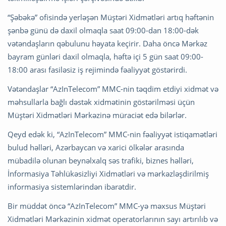
“Şəbəkə” ofisində yerləşən Müştəri Xidmətləri artıq həftənin
şənbə günü də daxil olmaqla saat 09:00-dan 18:00-dək
vətəndaşların qəbulunu həyata keçirir. Daha öncə Mərkəz
bayram günləri daxil olmaqla, həftə içi 5 gün saat 09:00-
18:00 arası fasiləsiz iş rejimində fəaliyyət göstərirdi.
Vətəndaşlar “AzInTelecom” MMC-nin təqdim etdiyi xidmət və
məhsullarla bağlı dəstək xidmətinin göstərilməsi üçün
Müştəri Xidmətləri Mərkəzinə müraciət edə bilərlər.
Qeyd edək ki, “AzInTelecom” MMC-nin fəaliyyət istiqamətləri
bulud həlləri, Azərbaycan və xarici ölkələr arasında
mübadilə olunan beynəlxalq səs trafiki, biznes həlləri,
İnformasiya Təhlükəsizliyi Xidmətləri və mərkəzləşdirilmiş
informasiya sistemlərindən ibarətdir.
Bir müddət öncə “AzInTelecom” MMC-yə məxsus Müştəri
Xidmətləri Mərkəzinin xidmət operatorlarının sayı artırılıb və