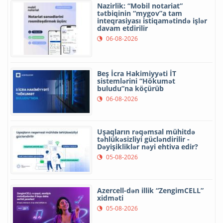
Nazirlik: “Mobil notariat”
tətbiqinin “mygov”a tam
inteqrasiyası istiqamətində işlər
davam etdirilir
06-08-2026
Beş İcra Hakimiyyəti İT
sistemlərini “Hökumət
buludu”na köçürüb
06-08-2026
Uşaqların rəqəmsal mühitdə
təhlükəsizliyi gücləndirilir -
Dəyişikliklər nəyi ehtiva edir?
05-08-2026
Azercell-dən illik “ZengimCELL”
xidməti
05-08-2026