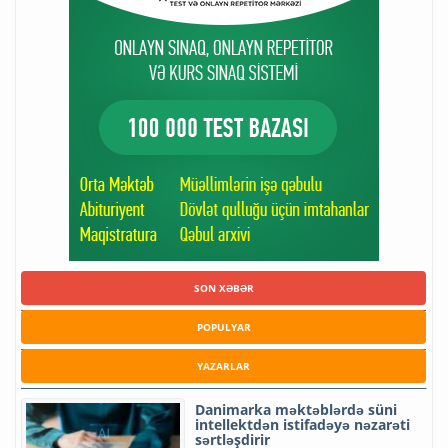
SON XƏBƏR
POPULYAR
YAZARLAR
Danimarka məktəblərdə süni
intellektdən istifadəyə nəzarəti
sərtləşdirir