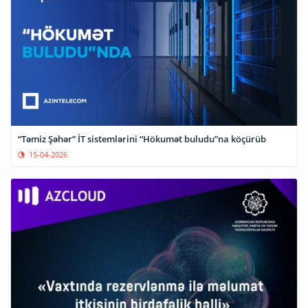
“Təmiz Şəhər” İT sistemlərini “Hökumət buludu”na köçürüb
15-04-2026