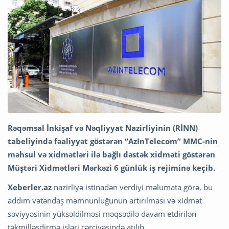
Rəqəmsal İnkişaf və Nəqliyyat Nazirliyinin (RİNN)
tabeliyində fəaliyyət göstərən “AzInTelecom” MMC-nin
məhsul və xidmətləri ilə bağlı dəstək xidməti göstərən
Müştəri Xidmətləri Mərkəzi 6 günlük iş rejiminə keçib.
Xeberler.az
nazirliyə istinadən verdiyi məlumata görə, bu
addım vətəndaş məmnunluğunun artırılması və xidmət
səviyyəsinin yüksəldilməsi məqsədilə davam etdirilən
təkmilləşdirmə işləri çərçivəsində atılıb.