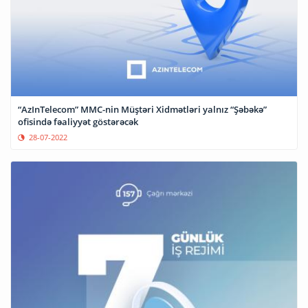
“AzInTelecom” MMC-nin Müştəri Xidmətləri yalnız “Şəbəkə”
ofisində fəaliyyət göstərəcək
28-07-2022