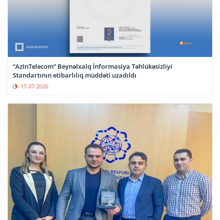
“AzInTelecom” Beynəlxalq İnformasiya Təhlükəsizliyi
Standartının etibarlılıq müddəti uzadıldı
17-07-2020