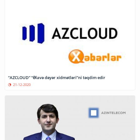
“AZCLOUD” “Əlavə dəyər xidmətləri”ni təqdim edir
21-12-2020