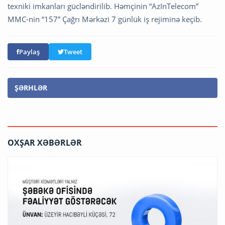
texniki imkanları gücləndirilib. Həmçinin “AzInTelecom”
MMC-nin “157” Çağrı Mərkəzi 7 günlük iş rejiminə keçib.
Paylaş
Tweet
ŞƏRHLƏR
OXŞAR XƏBƏRLƏR