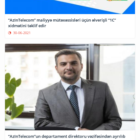
“AzInTelecom” maliyyə mütəxəssisləri üçün əlverişli “1C”
xidmətini təklif edir
30-06-2021
“AzInTelecom”un departament direktoru vəzifəsindən ayrılıb