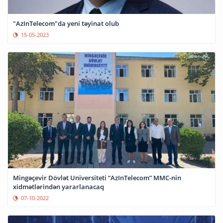
"AzInTelecom"da yeni təyinat olub
15-05-2023
Mingəçevir Dövlət Universiteti “AzInTelecom” MMC-nin
xidmətlərindən yararlanacaq
07-10-2022