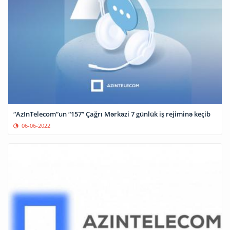
“AzInTelecom”un “157” Çağrı Mərkəzi 7 günlük iş rejiminə keçib
06-06-2022