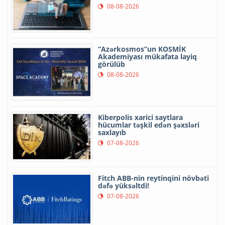
08-08-2026
“Azərkosmos”un KOSMİK
Akademiyası mükafata layiq
görülüb
08-08-2026
Kiberpolis xarici saytlara
hücumlar təşkil edən şəxsləri
saxlayıb
07-08-2026
Fitch ABB-nin reytinqini növbəti
dəfə yüksəltdi!
07-08-2026