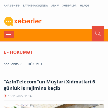
ANA SƏHİFƏ
LAYİHƏ HAQQINDA
ARXİV
XƏBƏRLƏR
ƏLAQƏ
E - HÖKUMƏT
Ana Səhifə
E - HÖKUMƏT
"AzInTelecom"un Müştəri Xidmətləri 6
günlük iş rejiminə keçib
16-11-2022
11:36