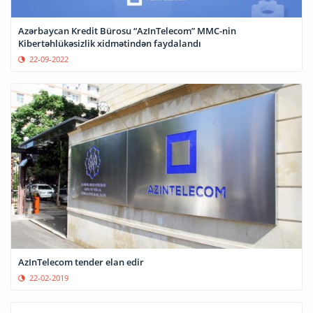
Azərbaycan Kredit Bürosu “AzInTelecom” MMC-nin
Kibertəhlükəsizlik xidmətindən faydalandı
22-09-2022
AzInTelecom tender elan edir
22-02-2019