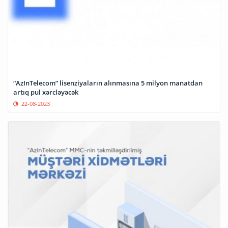
“AzInTelecom” lisenziyaların alınmasına 5 milyon manatdan
artıq pul xərcləyəcək
22-08-2023