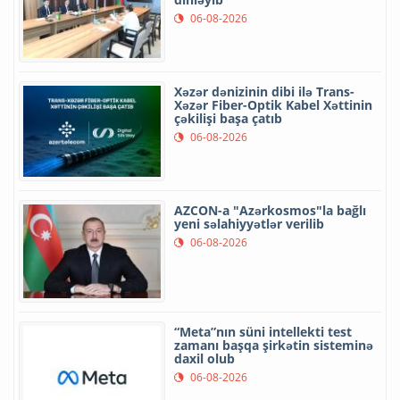
06-08-2026
Xəzər dənizinin dibi ilə Trans-
Xəzər Fiber-Optik Kabel Xəttinin
çəkilişi başa çatıb
06-08-2026
AZCON-a "Azərkosmos"la bağlı
yeni səlahiyyətlər verilib
06-08-2026
“Meta”nın süni intellekti test
zamanı başqa şirkətin sisteminə
daxil olub
06-08-2026