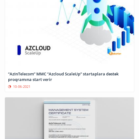
“AzInTelecom” MMC “Azcloud ScaleUp” startaplara dəstək
proqramına start verir
10-06-2021