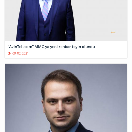
“AzInTelecom” MMC-yə yeni rəhbər təyin olundu
09-02-2021