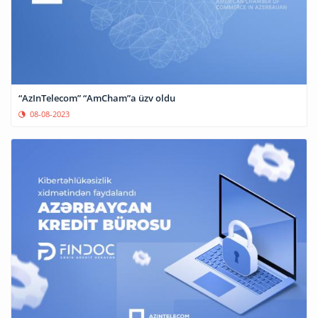
“AzInTelecom” “AmCham”a üzv oldu
08-08-2023