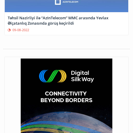
Təhsil Nazirliyi ilə “AzInTelecom” MMC arasında Yevlax
Əlçatanlıq Zonasında görüş keçirildi
09-08-2022