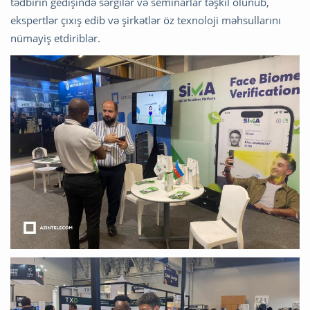
tədbirin gedişində sərgilər və seminarlar təşkil olunub,
ekspertlər çıxış edib və şirkətlər öz texnoloji məhsullarını
nümayiş etdiriblər.