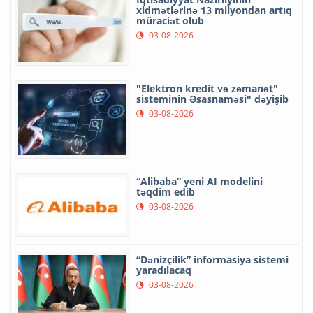
xidmətlərinə 13 milyondan artıq
müraciət olub
03-08-2026
"Elektron kredit və zəmanət"
sisteminin Əsasnaməsi" dəyişib
03-08-2026
“Alibaba” yeni AI modelini
təqdim edib
03-08-2026
“Dənizçilik” informasiya sistemi
yaradılacaq
03-08-2026