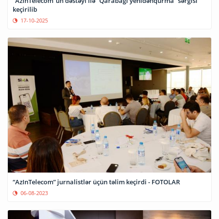
“AzInTelecom”un dəstəyi ilə “Qarabağı yenidənqurma” sərgisi
keçirilib
17-10-2025
“AzInTelecom” jurnalistlər üçün təlim keçirdi - FOTOLAR
06-08-2023