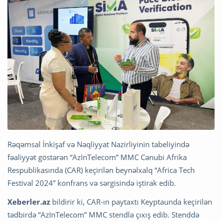
Rəqəmsal İnkişaf və Nəqliyyat Nazirliyinin tabeliyində
fəaliyyət göstərən “AzInTelecom” MMC Cənubi Afrika
Respublikasında (CAR) keçirilən beynəlxalq “Africa Tech
Festival 2024” konfrans və sərgisində iştirak edib.
Xeberler.az
bildirir ki, CAR-ın paytaxtı Keyptaunda keçirilən
tədbirdə “AzInTelecom” MMC stendlə çıxış edib. Stenddə