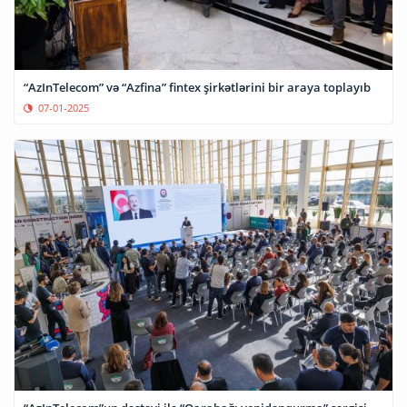
“AzInTelecom” və “Azfina” fintex şirkətlərini bir araya toplayıb
07-01-2025