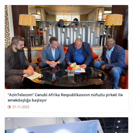
“AzInTelecom” Cənubi Afrika Respublikasının nüfuzlu şirkəti ilə
əməkdaşlığa başlayır
21-11-2023