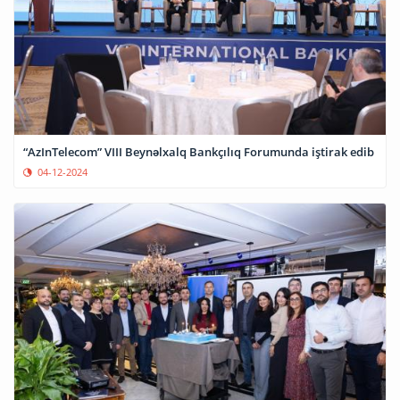
“AzInTelecom” VIII Beynəlxalq Bankçılıq Forumunda iştirak edib
04-12-2024