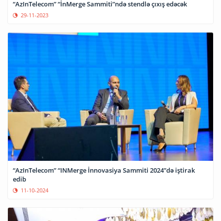
“AzInTelecom” “İnMerge Sammiti”ndə stendlə çıxış edəcək
29-11-2023
“AzInTelecom” “INMerge İnnovasiya Sammiti 2024”də iştirak
edib
11-10-2024