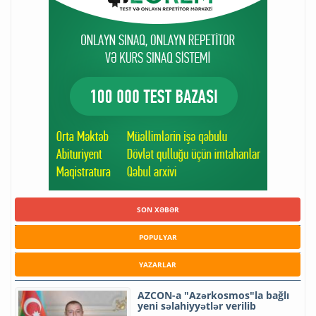
SON XƏBƏR
POPULYAR
YAZARLAR
AZCON-a "Azərkosmos"la bağlı
yeni səlahiyyətlər verilib