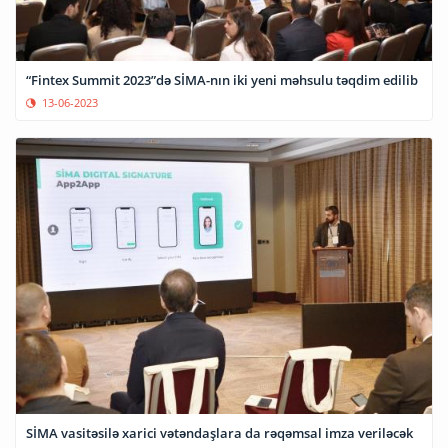
“Fintex Summit 2023”də SİMA-nın iki yeni məhsulu təqdim edilib
13-06-2023
SİMA vasitəsilə xarici vətəndaşlara da rəqəmsal imza veriləcək