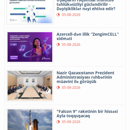
təhlükəsizliyi gücləndirilir -
Dəyişikliklər nəyi ehtiva edir?
05-08-2026
Azercell-dən illik “ZengimCELL”
xidməti
05-08-2026
Nazir Qazaxıstanın Prezident
Administrasiyası rəhbərinin
müavini ilə görüşüb
05-08-2026
"Falcon 9" raketinin bir hissəsi
Ayla toqquşacaq
05-08-2026