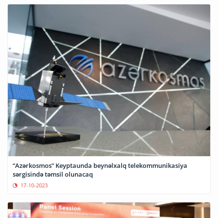
“Azərkosmos” Keyptaunda beynəlxalq telekommunikasiya
sərgisində təmsil olunacaq
17-10-2023