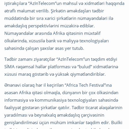
iştirakçılara “AzInTelecom”un məhsul və xidmətləri haqqında
ətraflı məlumat verilib. Şirkətin əməkdaşları tədbir
müddətində bir sıra xarici şirkətlərin nümayəndələri ilə
əməkdaşlıq perspektivlərini müzakirə ediblər.
Nümayəndələr arasında Afrika qitəsinin müxtəlif
ölkələrində, xüsusilə bank və maliyyə texnologiyaları
sahəsində çalışan şəxslər əsas yer tutub.
Tədbir zamanı ziyarətçilər “AzInTelecom”un təqdim etdiyi
SİMA rəqəmsal həllər platforması və “bulud” xidmətlərinə
xüsusi maraq göstərib və yüksək qiymətləndiriblər.
Ənənəvi olaraq hər il keçirilən “Africa Tech Festival”ına
əsasən Afrika qitəsi olmaqla, dünyanın bir çox ölkəsindən
informasiya və kommunikasiya texnologiyaları sahəsində
fəaliyyət göstərən şirkətlər qatılır. Tədbir ticarət əlaqələrinin
yaradılması və beynəlxalq əməkdaşlıq çərçivəsinin
genişləndirilməsi üçün mühüm imkanlar təqdim edir. Builki