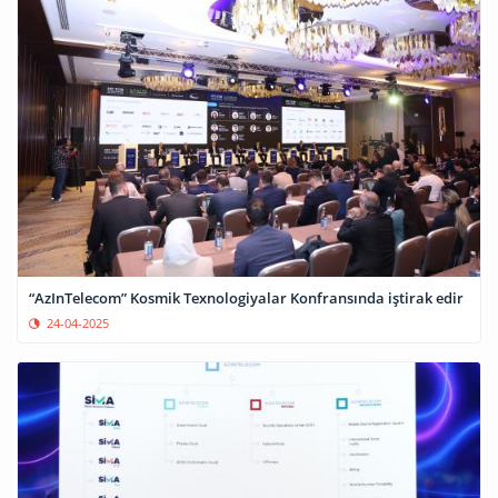
“AzInTelecom” Kosmik Texnologiyalar Konfransında iştirak edir
24-04-2025