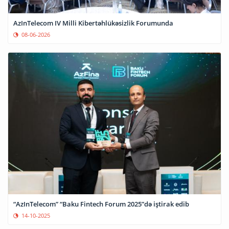
AzInTelecom IV Milli Kibertəhlükəsizlik Forumunda
08-06-2026
“AzInTelecom” “Baku Fintech Forum 2025”də iştirak edib
14-10-2025