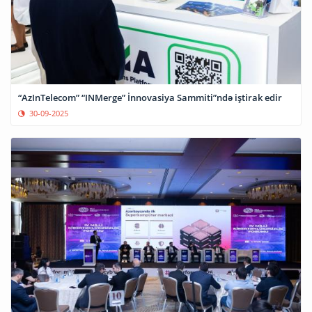
“AzInTelecom” “INMerge” İnnovasiya Sammiti”ndə iştirak edir
30-09-2025