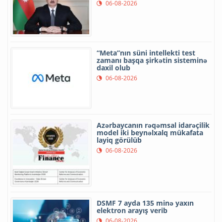
06-08-2026
“Meta”nın süni intellekti test
zamanı başqa şirkətin sisteminə
daxil olub
06-08-2026
Azərbaycanın rəqəmsal idarəçilik
model iki beynəlxalq mükafata
layiq görülüb
06-08-2026
DSMF 7 ayda 135 minə yaxın
elektron arayış verib
06-08-2026