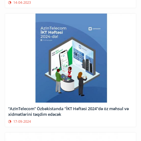
14-04-2023
“AzInTelecom” Özbəkistanda “İKT Həftəsi 2024”də öz məhsul və
xidmətlərini təqdim edəcək
17-09-2024