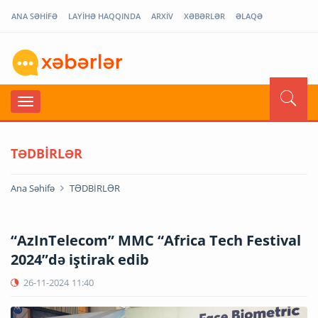
ANA SƏHİFƏ
LAYİHƏ HAQQINDA
ARXİV
XƏBƏRLƏR
ƏLAQƏ
TƏDBİRLƏR
Ana Səhifə
TƏDBİRLƏR
“AzInTelecom” MMC “Africa Tech Festival
2024”də iştirak edib
26-11-2024
11:40