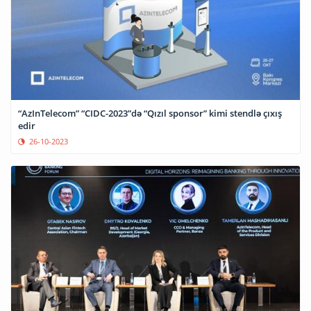
“AzInTelecom” “CIDC-2023”də “Qızıl sponsor” kimi stendlə çıxış
edir
26-10-2023