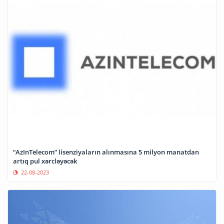
“AzInTelecom” lisenziyaların alınmasına 5 milyon manatdan
artıq pul xərcləyəcək
22-08-2023