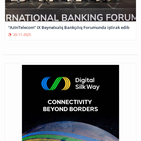
“AzInTelecom” IX Beynəlxalq Bankçılıq Forumunda iştirak edib
20-11-2025