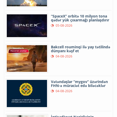
“SpaceX” orbitə 10 milyon tona
qədər yük çıxarmağı planlaşdırır
05-08-2026
Bakcell rouminqi ilə yay tətilində
dünyanı kəşf et
04-08-2026
Vətəndaşlar “mygov” üzərindən
FHN-ə müraciət edə biləcəklər
04-08-2026
İqtisadiyyat Nazirliyinin