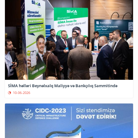
SİMA həlləri Beynəlxalq Maliyyə və Bankçılıq Sammitində
10-06-2026