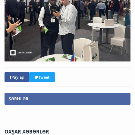
Paylaş
Tweet
ŞƏRHLƏR
OXŞAR XƏBƏRLƏR