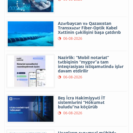
Azərbaycan və Qazaxıstan
Transxəzər Fiber-Optik Kabel
Xəttinin çəkilişini başa çatdırıb
06-08-2026
Nazirlik: “Mobil notariat”
tətbiqinin “mygov”a tam
inteqrasiyası istiqamətində işlər
davam etdirilir
06-08-2026
Beş İcra Hakimiyyəti İT
sistemlərini “Hökumət
buludu”na köçürüb
06-08-2026
Uşaqların rəqəmsal mühitdə