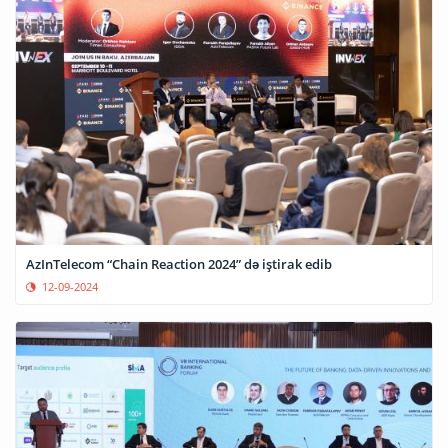
AzInTelecom “Chain Reaction 2024” də iştirak edib
12-09-2024