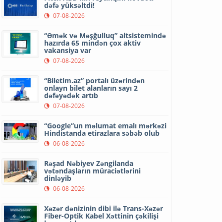
dəfə yüksəltdi!
07-08-2026
“Əmək və Məşğulluq” altsistemində
hazırda 65 mindən çox aktiv
vakansiya var
07-08-2026
“Biletim.az” portalı üzərindən
onlayn bilet alanların sayı 2
dəfəyədək artıb
07-08-2026
“Google”un məlumat emalı mərkəzi
Hindistanda etirazlara səbəb olub
06-08-2026
Rəşad Nəbiyev Zəngilanda
vətəndaşların müraciətlərini
dinləyib
06-08-2026
Xəzər dənizinin dibi ilə Trans-Xəzər
Fiber-Optik Kabel Xəttinin çəkilişi