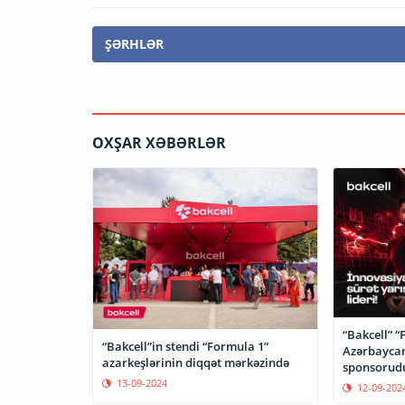
ŞƏRHLƏR
OXŞAR XƏBƏRLƏR
“Bakcell” “
“Bakcell”in stendi “Formula 1”
Azərbaycan
azarkeşlərinin diqqət mərkəzində
sponsorud
13-09-2024
12-09-202