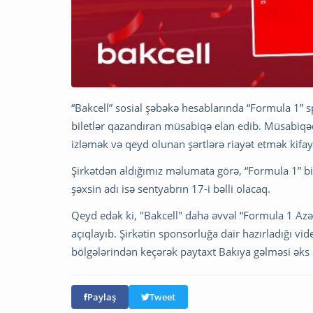
“Bakcell” sosial şəbəkə hesablarında “Formula 1” 
biletlər qazandıran müsabiqə elan edib. Müsabiqəd
izləmək və qeyd olunan şərtlərə riayət etmək kifay
Şirkətdən aldığımız məlumata görə, “Formula 1” bi
şəxsin adı isə sentyabrın 17-i bəlli olacaq.
Qeyd edək ki, "Bakcell" daha əvvəl “Formula 1 A
açıqlayıb. Şirkətin sponsorluğa dair hazırladığı v
bölgələrindən keçərək paytaxt Bakıya gəlməsi əks 
Paylaş
Tweet