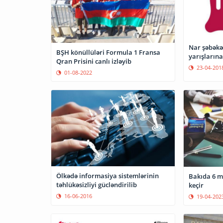
Nar şəbəkə
BŞH könüllüləri Formula 1 Fransa
yarışlarına
Qran Prisini canlı izləyib
23-04-201
01-08-2022
Ölkədə informasiya sistemlərinin
Bakıda 6 m
təhlükəsizliyi gücləndirilib
keçir
16-06-2016
19-04-202