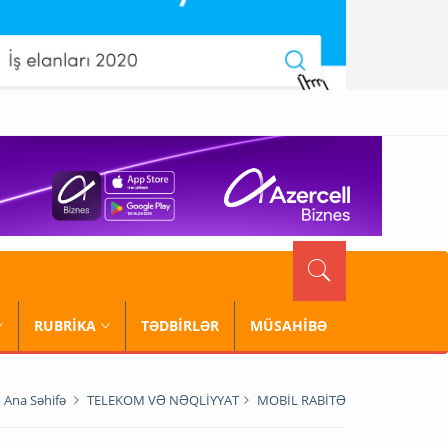
RUBRİKA
TƏDBİRLƏR
MÜSAHİBƏ
Ana Səhifə
TELEKOM VƏ NƏQLİYYAT
MOBİL RABİTƏ