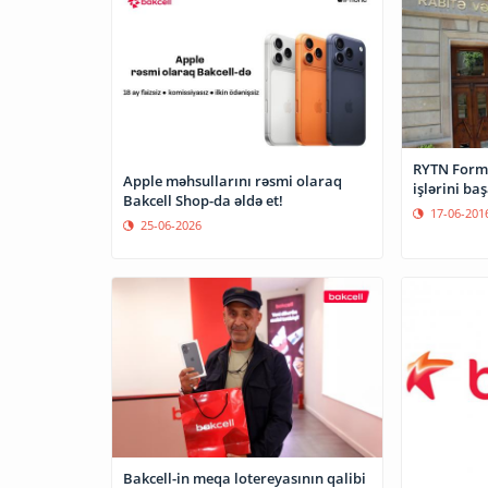
RYTN Formula 1 yarışlarına hazırlıq
Apple məhsullarını rəsmi olaraq
işlərini ba
Bakcell Shop-da əldə et!
17-06-201
25-06-2026
Bakcell-in meqa lotereyasının qalibi