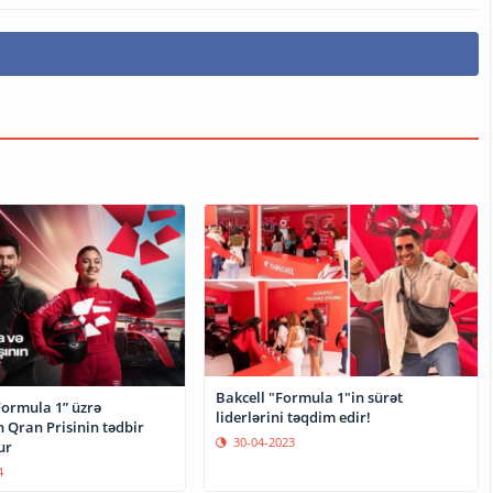
Bakcell "Formula 1"in sürət
Formula 1” üzrə
liderlərini təqdim edir!
 Qran Prisinin tədbir
30-04-2023
ur
4