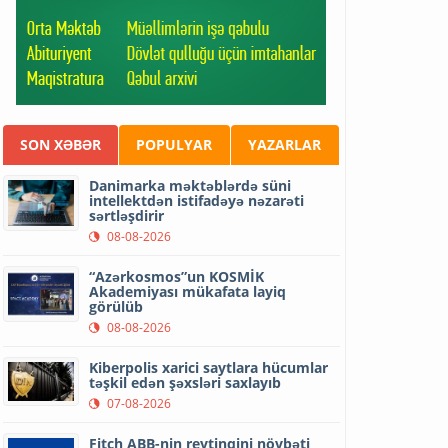
SON XƏBƏR
POPULYAR
YAZARLAR
Danimarka məktəblərdə süni
intellektdən istifadəyə nəzarəti
sərtləşdirir
08-08-2026
“Azərkosmos”un KOSMİK
Akademiyası mükafata layiq
görülüb
08-08-2026
Kiberpolis xarici saytlara hücumlar
təşkil edən şəxsləri saxlayıb
07-08-2026
Fitch ABB-nin reytinqini növbəti