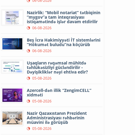
06-08-2026
Nazirlik: “Mobil notariat” tətbiqinin
“mygov”a tam inteqrasiyası
istiqamətində işlər davam etdirilir
06-08-2026
Beş İcra Hakimiyyəti İT sistemlərini
“Hökumət buludu”na köçürüb
06-08-2026
Uşaqların rəqəmsal mühitdə
təhlükəsizliyi gücləndirilir -
Dəyişikliklər nəyi ehtiva edir?
05-08-2026
Azercell-dən illik “ZengimCELL”
xidməti
05-08-2026
Nazir Qazaxıstanın Prezident
Administrasiyası rəhbərinin
müavini ilə görüşüb
05-08-2026