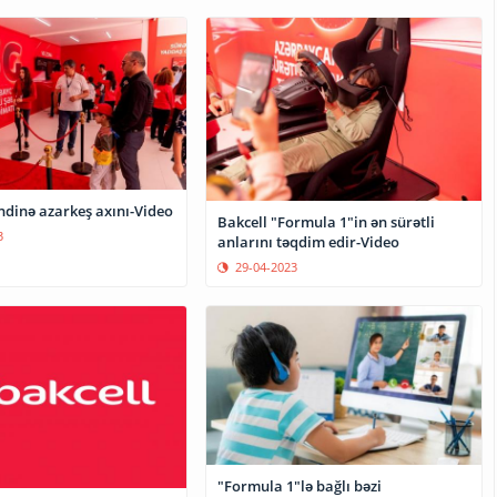
ndinə azarkeş axını-Video
Bakcell "Formula 1"in ən sürətli
3
anlarını təqdim edir-Video
29-04-2023
"Formula 1"lə bağlı bəzi