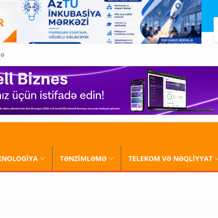
QƏ
XNOLOGİYA
TƏNZİMLƏMƏ
TELEKOM VƏ NƏQLİYYAT