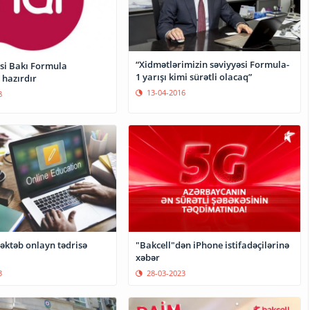
“Xidmətlərimizin səviyyəsi Formula-
si Bakı Formula
1 yarışı kimi sürətli olacaq”
 hazırdır
13-04-2016
8
"Bakcell"dən iPhone istifadəçilərinə
əktəb onlayn tədrisə
xəbər
28-03-2023
3