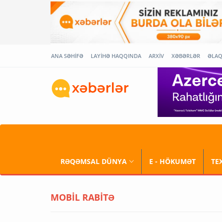
ANA SƏHİFƏ
LAYİHƏ HAQQINDA
ARXİV
XƏBƏRLƏR
ƏLA
RƏQƏMSAL DÜNYA
E - HÖKUMƏT
TE
MOBİL RABİTƏ