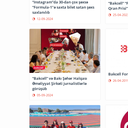
“Instagram”da 30-dan çox şəxsə
“Bakcell” 
“Formula-1"ə saxta bilet satan şəxs
Qran Prisi”
saxlanılıb
25-04-202
12-09-2024
Bakcell For
“Bakcell” və Bakı Şəhər Halqası
26-04-201
Əməliyyat Şirkəti jurnalistlərlə
görüşüb
05-09-2024