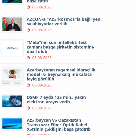
başa çatıb
06-08-2026
AZCON-a "Azərkosmos"la bağlı yeni
səlahiyyətlər verilib
06-08-2026
“Meta”nın süni intellekti test
zamanı başqa şirkətin sisteminə
daxil olub
06-08-2026
Azərbaycanın rəqəmsal idarəçilik
model iki beynəlxalq mükafata
layiq görülüb
06-08-2026
DSMF 7 ayda 135 minə yaxın
elektron arayış verib
06-08-2026
Azərbaycan və Qazaxıstan
Transxəzər Fiber-Optik Kabel
Xəttinin çəkilişini başa çatdırıb