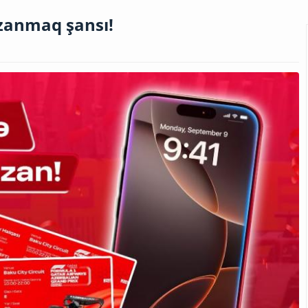
azanmaq şansı!