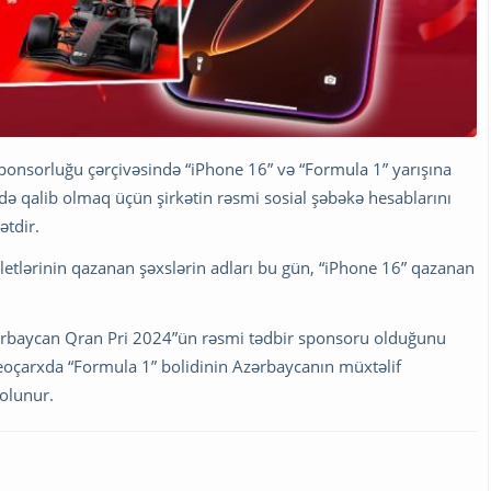
sponsorluğu çərçivəsində “iPhone 16” və “Formula 1” yarışına
ə qalib olmaq üçün şirkətin rəsmi sosial şəbəkə hesablarını
ətdir.
letlərinin qazanan şəxslərin adları bu gün, “iPhone 16” qazanan
zərbaycan Qran Pri 2024”ün rəsmi tədbir sponsoru olduğunu
ideoçarxda “Formula 1” bolidinin Azərbaycanın müxtəlif
olunur.