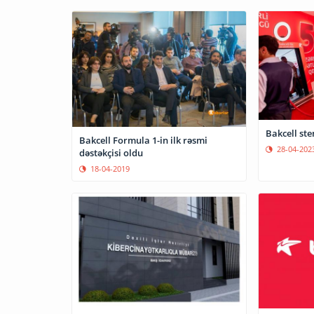
Bakcell ste
Bakcell Formula 1-in ilk rəsmi
28-04-202
dəstəkçisi oldu
18-04-2019