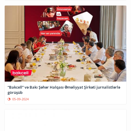
“Bakcell” və Bakı Şəhər Halqası Əməliyyat Şirkəti jurnalistlərlə
görüşüb
05-09-2024