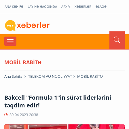
ANA SƏHİFƏ
LAYİHƏ HAQQINDA
ARXİV
XƏBƏRLƏR
ƏLAQƏ
MOBİL RABİTƏ
Ana Səhifə
TELEKOM VƏ NƏQLİYYAT
MOBİL RABİTƏ
Bakcell "Formula 1"in sürət liderlərini
təqdim edir!
30-04-2023
20:38