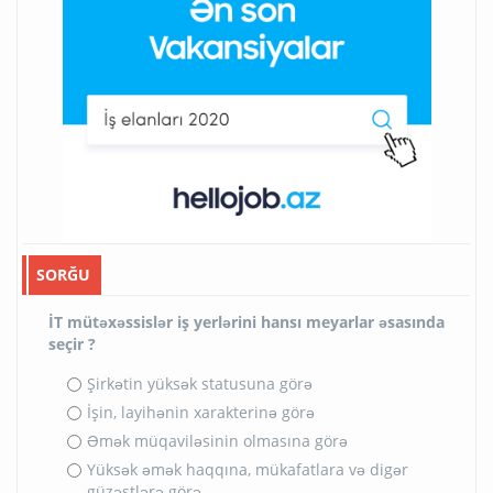
SORĞU
İT mütəxəssislər iş yerlərini hansı meyarlar əsasında
seçir ?
Şirkətin yüksək statusuna görə
İşin, layihənin xarakterinə görə
Əmək müqaviləsinin olmasına görə
Yüksək əmək haqqına, mükafatlara və digər
güzəştlərə görə