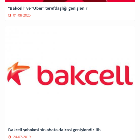
“Bakcell” və “Uber” tərəfdaşlığı genişlənir
01-08-2025
Bakcell şəbəkəsinin əhatə dairəsi genişləndirilib
24-07-2019