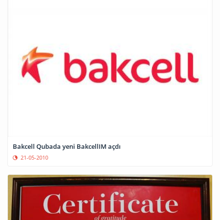
Bakcell Qubada yeni BakcellIM açdı
21-05-2010