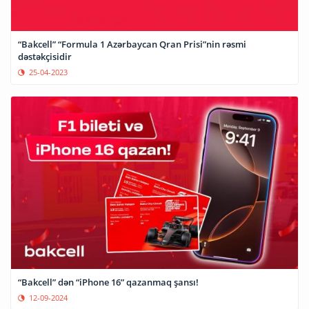
“Bakcell” “Formula 1 Azərbaycan Qran Prisi”nin rəsmi
dəstəkçisidir
25-04-2023
“Bakcell” dən “iPhone 16” qazanmaq şansı!
12-09-2024