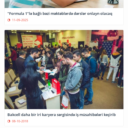
"Formula 1"lə bağlı bəzi məktəblərdə dərslər onlayn olacaq
11-09-2025
Bakcell daha bir iri karyera sərgisində iş müsahibələri keçirib
08-10-2018