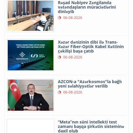
Rəşad Nəbiyev Zəngilanda
vətəndaşların müraciətlərini
dinləyib
06-08-2026
Xəzər dənizinin dibi ilə Trans-
Xəzər Fiber-Optik Kabel Xəttinin
çəkilişi başa çatıb
06-08-2026
AZCON-a "Azərkosmos"la bağlı
yeni səlahiyyətlər verilib
06-08-2026
“Meta”nın süni intellekti test
zamanı başqa şirkətin sisteminə
daxil olub