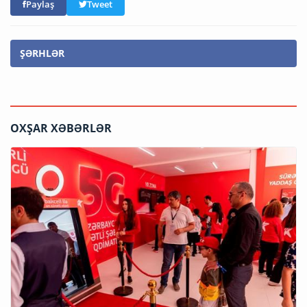
Paylaş
Tweet
ŞƏRHLƏR
OXŞAR XƏBƏRLƏR