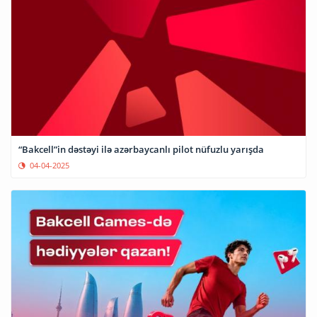
“Bakcell”in dəstəyi ilə azərbaycanlı pilot nüfuzlu yarışda
04-04-2025