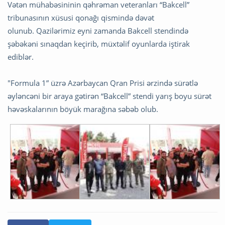
Vətən mühabəsininin qəhrəman veteranları “Bakcell”
tribunasının xüsusi qonağı qismində dəvət
olunub. Qazilərimiz eyni zamanda Bakcell stendində
şəbəkəni sınaqdan keçirib, müxtəlif oyunlarda iştirak
ediblər.
"Formula 1” üzrə Azərbaycan Qran Prisi ərzində sürətlə
əyləncəni bir araya gətirən “Bakcell” stendi yarış boyu sürət
həvəskalarının böyük marağına səbəb olub.