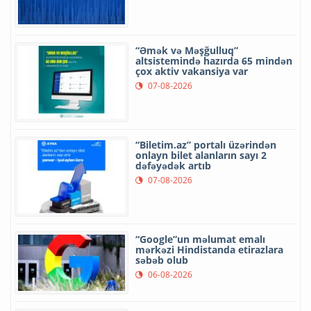
“Əmək və Məşğulluq”
altsistemində hazırda 65 mindən
çox aktiv vakansiya var
07-08-2026
“Biletim.az” portalı üzərindən
onlayn bilet alanların sayı 2
dəfəyədək artıb
07-08-2026
“Google”un məlumat emalı
mərkəzi Hindistanda etirazlara
səbəb olub
06-08-2026