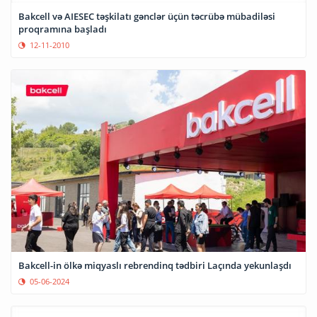
Bakcell və AIESEC təşkilatı gənclər üçün təcrübə mübadiləsi
proqramına başladı
12-11-2010
Bakcell-in ölkə miqyaslı rebrendinq tədbiri Laçında yekunlaşdı
05-06-2024