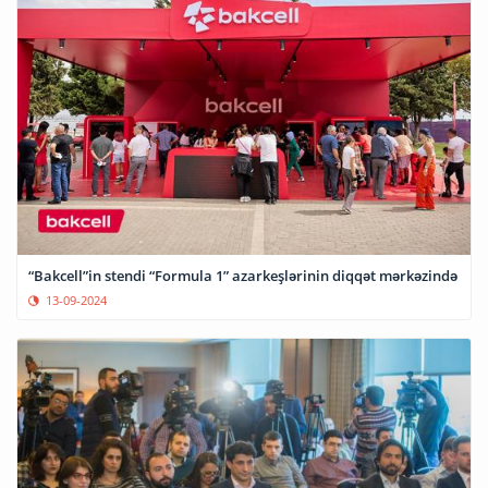
“Bakcell”in stendi “Formula 1” azarkeşlərinin diqqət mərkəzində
13-09-2024