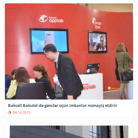
Bakcell Bakutel-də gənclər üçün imkanlar nümayiş etdirir
04-12-2015