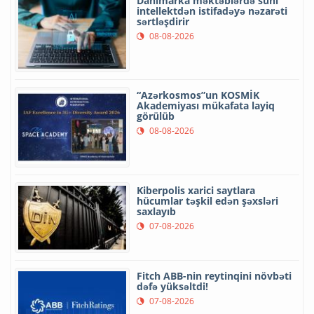
Danimarka məktəblərdə süni
intellektdən istifadəyə nəzarəti
sərtləşdirir
08-08-2026
“Azərkosmos”un KOSMİK
Akademiyası mükafata layiq
görülüb
08-08-2026
Kiberpolis xarici saytlara
hücumlar təşkil edən şəxsləri
saxlayıb
07-08-2026
Fitch ABB-nin reytinqini növbəti
dəfə yüksəltdi!
07-08-2026