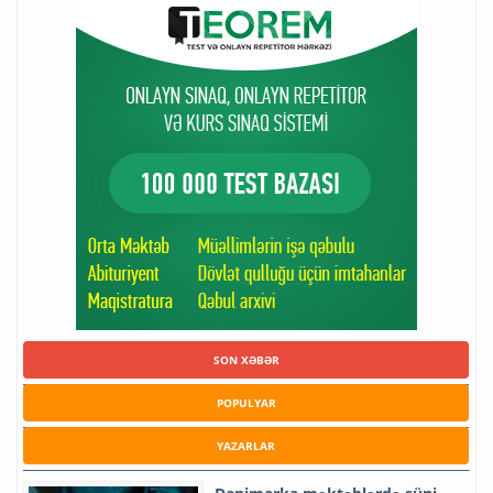
SON XƏBƏR
POPULYAR
YAZARLAR