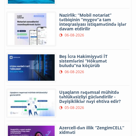
Nazirlik: “Mobil notariat”
tətbiqinin “mygov”a tam
inteqrasiyası istiqamətində işlər
davam etdirilir
06-08-2026
Beş İcra Hakimiyyəti İT
sistemlərini “Hökumət
buludu”na köçürüb
06-08-2026
Uşaqların rəqəmsal mühitdə
təhlükəsizliyi gücləndirilir -
Dəyişikliklər nəyi ehtiva edir?
05-08-2026
Azercell-dən illik “ZengimCELL”
xidməti