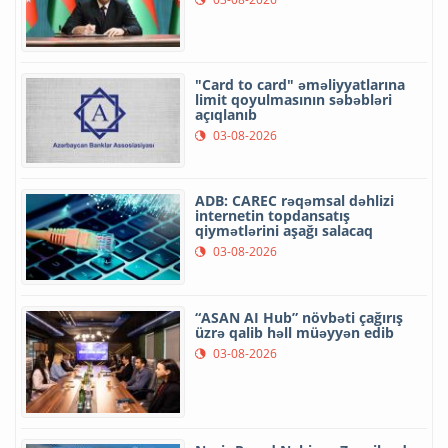
"Card to card" əməliyyatlarına
limit qoyulmasının səbəbləri
açıqlanıb
03-08-2026
ADB: CAREC rəqəmsal dəhlizi
internetin topdansatış
qiymətlərini aşağı salacaq
03-08-2026
“ASAN AI Hub” növbəti çağırış
üzrə qalib həll müəyyən edib
03-08-2026