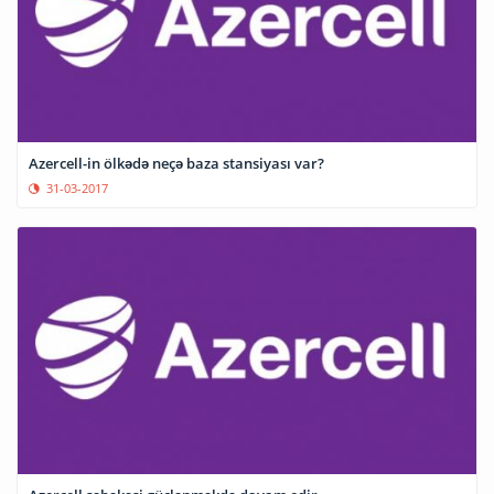
Azercell-in ölkədə neçə baza stansiyası var?
31-03-2017