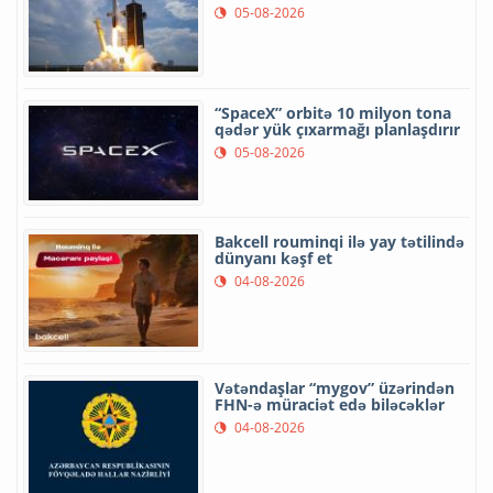
05-08-2026
“SpaceX” orbitə 10 milyon tona
qədər yük çıxarmağı planlaşdırır
05-08-2026
Bakcell rouminqi ilə yay tətilində
dünyanı kəşf et
04-08-2026
Vətəndaşlar “mygov” üzərindən
FHN-ə müraciət edə biləcəklər
04-08-2026