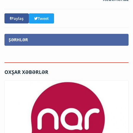
Paylaş
Tweet
ŞƏRHLƏR
OXŞAR XƏBƏRLƏR