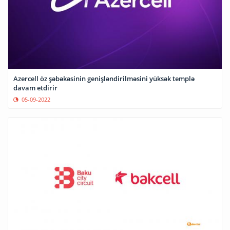
Azercell öz şəbəkəsinin genişləndirilməsini yüksək templə
davam etdirir
05-09-2022