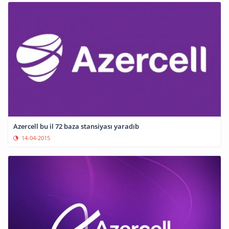
Azercell bu il 72 baza stansiyası yaradıb
14-04-2015