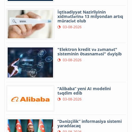
İqtisadiyyat Nazirliyinin
xidmətlərinə 13 milyondan artıq
müraciət olub
03-08-2026
"Elektron kredit və zəmanət"
sisteminin Əsasnaməsi" dəyişib
03-08-2026
“Alibaba” yeni AI modelini
təqdim edib
03-08-2026
“Dənizçilik” informasiya sistemi
yaradılacaq
03-08-2026