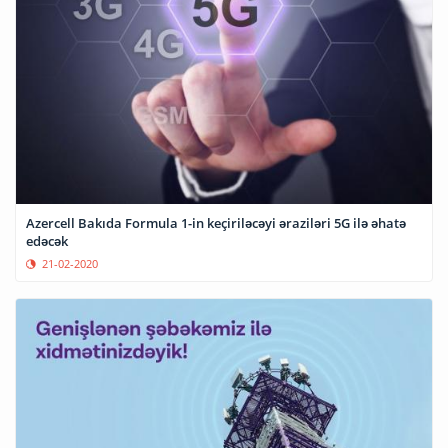
Azercell Bakıda Formula 1-in keçiriləcəyi əraziləri 5G ilə əhatə
edəcək
21-02-2020