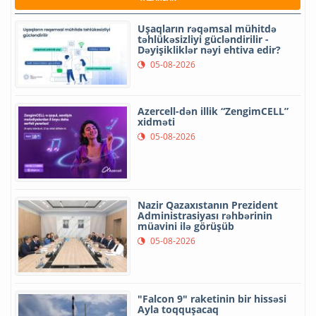
Uşaqların rəqəmsal mühitdə
təhlükəsizliyi gücləndirilir -
Dəyişikliklər nəyi ehtiva edir?
05-08-2026
Azercell-dən illik “ZengimCELL”
xidməti
05-08-2026
Nazir Qazaxıstanın Prezident
Administrasiyası rəhbərinin
müavini ilə görüşüb
05-08-2026
"Falcon 9" raketinin bir hissəsi
Ayla toqquşacaq