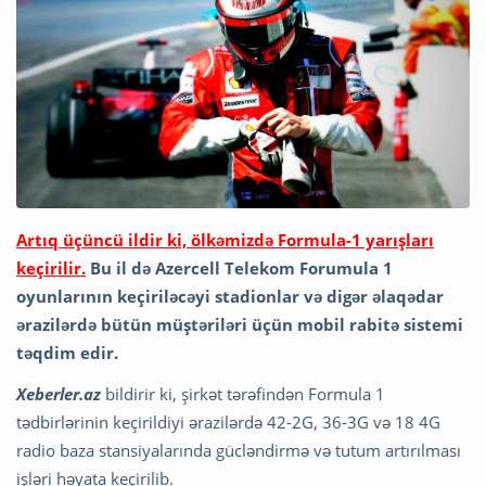
Artıq üçüncü ildir ki, ölkəmizdə Formula-1 yarışları
keçirilir.
Bu il də Azercell Telekom Forumula 1
oyunlarının keçiriləcəyi stadionlar və digər əlaqədar
ərazilərdə bütün müştəriləri üçün mobil rabitə sistemi
təqdim edir.
Xeberler.az
bildirir ki, şirkət tərəfindən Formula 1
tədbirlərinin keçirildiyi ərazilərdə 42-2G, 36-3G və 18 4G
radio baza stansiyalarında gücləndirmə və tutum artırılması
işləri həyata keçirilib.