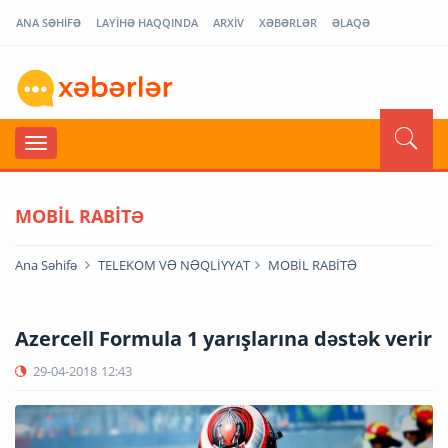
ANA SƏHİFƏ
LAYİHƏ HAQQINDA
ARXİV
XƏBƏRLƏR
ƏLAQƏ
MOBİL RABİTƏ
Ana Səhifə
TELEKOM VƏ NƏQLİYYAT
MOBİL RABİTƏ
Azercell Formula 1 yarışlarına dəstək verir
29-04-2018
12:43