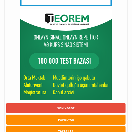
SON XƏBƏR
POPULYAR
YAZARLAR