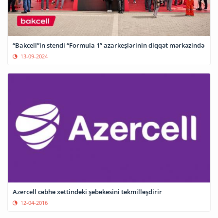
“Bakcell”in stendi “Formula 1” azarkeşlərinin diqqət mərkəzində
13-09-2024
Azercell cəbhə xəttindəki şəbəkəsini təkmilləşdirir
12-04-2016