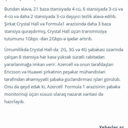
Bundan əlavə, 21 baza stansiyada 4-cü, 6 stansiyada 3-cü və
4-cü və daha 2 stansiyada 3-cü daşıyıcı tezlik əlavə edilib.
Şirkət Crystal Hall və Formula1 ərazisində daha 3 baza
stansiya quraşdırmış, Crystal Hall üçün transmissiya
tutumunu 1Gbps -dən 2Gbps-ə qədər artırıb.
Ümumllikdə Crystal Hall-da 2G, 3G və 4G şəbəkəsi üzərində
çalışan 8 stansiya hər kəsə yüksək sürətli rabitədən
yararlanmağa imkan verir. Azercell və onun tərəfdaşları
Ericsson və Huawei şirkətinin peşəkar mühəndisləri
tərəfindən əhəmiyyətli şəbəkə gücləndirməsi işləri görülüb.
Onu da qeyd edək ki, Azercell Formula 1 ərazisinin şəbəkə
monitorinqi üçün xüsusi olaraq nəzarət xəritəsi də
hazırlayıb.
Xeberler.az