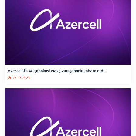
Azercell-in 4G şəbəkəsi Naxçıvan şəhərini əhatə etdi!
26-05-2023