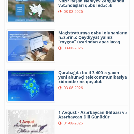
Nazir Rəşad Nəbiyev Zəngilanda
vətəndaşları qəbul edəcək
03-08-2026
Magistraturaya qəbul olunanların
nəzərinə: Qeydiyyat yalnız
“mygov” üzərindən aparılacaq
03-08-2026
Qarabağda bu il 3 400-ə yaxın
yeni abunəçi telekommunikasiya
xidmətlərinə qoşulub
03-08-2026
1 Avqust - Azərbaycan Əlifbası və
Azərbaycan Dili Günüdür
01-08-2026