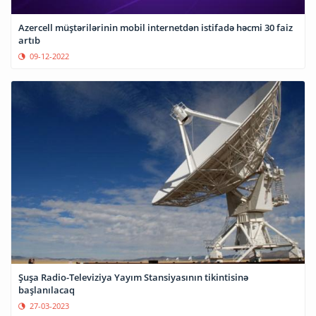
Azercell müştərilərinin mobil internetdən istifadə həcmi 30 faiz
artıb
09-12-2022
Şuşa Radio-Televiziya Yayım Stansiyasının tikintisinə
başlanılacaq
27-03-2023