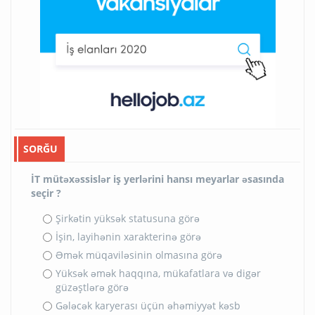
SORĞU
İT mütəxəssislər iş yerlərini hansı meyarlar əsasında
seçir ?
Şirkətin yüksək statusuna görə
İşin, layihənin xarakterinə görə
Əmək müqaviləsinin olmasına görə
Yüksək əmək haqqına, mükafatlara və digər
güzəştlərə görə
Gələcək karyerası üçün əhəmiyyət kəsb