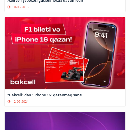
Azercell şəbəkəsi güclənməkdə davam edir
10-06-2015
“Bakcell” dən “iPhone 16” qazanmaq şansı!
12-09-2024