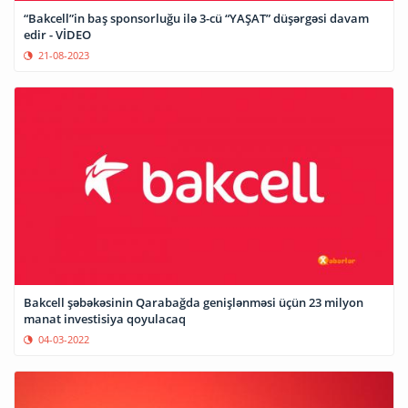
“Bakcell”in baş sponsorluğu ilə 3-cü “YAŞAT” düşərgəsi davam
edir - VİDEO
21-08-2023
Bakcell şəbəkəsinin Qarabağda genişlənməsi üçün 23 milyon
manat investisiya qoyulacaq
04-03-2022