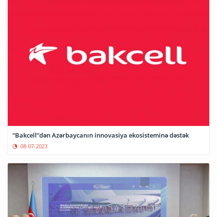
“Bakcell”dən Azərbaycanın innovasiya ekosisteminə dəstək
08-07-2023