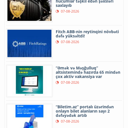
hücumlar təşkil edən şəxsləri
saxlayıb
07-08-2026
Fitch ABB-nin reytinqini növbəti
dəfə yüksəltdi!
07-08-2026
“Əmək və Məşğulluq”
altsistemində hazırda 65 mindən
çox aktiv vakansiya var
07-08-2026
“Biletim.az” portalı üzərindən
onlayn bilet alanların sayı 2
dəfəyədək artıb
07-08-2026