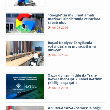
“Google”un məlumat emalı
mərkəzi Hindistanda etirazlara
səbəb olub
06-08-2026
Rəşad Nəbiyev Zəngilanda
vətəndaşların müraciətlərini
dinləyib
06-08-2026
Xəzər dənizinin dibi ilə Trans-
Xəzər Fiber-Optik Kabel Xəttinin
çəkilişi başa çatıb
06-08-2026
AZCON-a "Azərkosmos"la bağlı