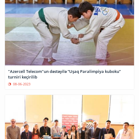
"Azercell Telecom"un dəstəyilə “Uşaq Paralimpiya kuboku”
turniri keçirilib
08-06-2023