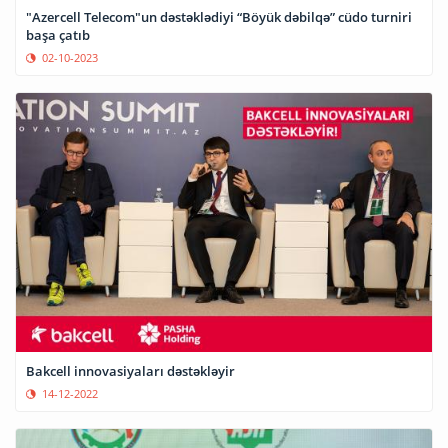
"Azercell Telecom"un dəstəklədiyi “Böyük dəbilqə” cüdo turniri
başa çatıb
02-10-2023
Bakcell innovasiyaları dəstəkləyir
14-12-2022