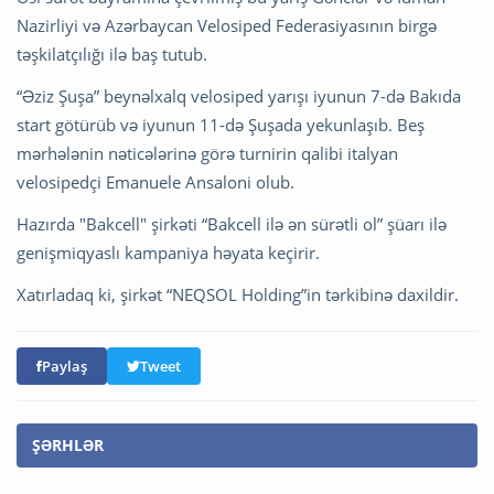
Nazirliyi və Azərbaycan Velosiped Federasiyasının birgə
təşkilatçılığı ilə baş tutub.
“Əziz Şuşa” beynəlxalq velosiped yarışı iyunun 7-də Bakıda
start götürüb və iyunun 11-də Şuşada yekunlaşıb. Beş
mərhələnin nəticələrinə görə turnirin qalibi italyan
velosipedçi Emanuele Ansaloni olub.
Hazırda "Bakcell" şirkəti “Bakcell ilə ən sürətli ol” şüarı ilə
genişmiqyaslı kampaniya həyata keçirir.
Xatırladaq ki, şirkət “NEQSOL Holding”in tərkibinə daxildir.
Paylaş
Tweet
ŞƏRHLƏR