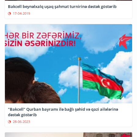
Bakcell beynəlxalq uşaq şahmat turnirinə dəstək göstərib
17-04-2019
"Bakcell" Qurban bayramı ilə bağlı şəhid və qazi ailələrinə
dəstək göstərib
28-06-2023