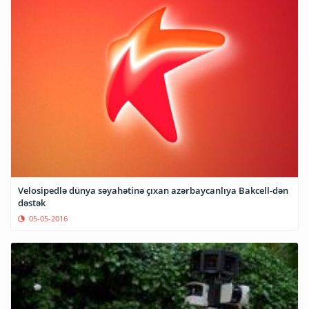
Velosipedlə dünya səyahətinə çıxan azərbaycanlıya Bakcell-dən
dəstək
05-05-2016