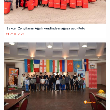
Bakcell Zəngilanın Ağalı kəndində mağaza açdı-Foto
24-05-2023