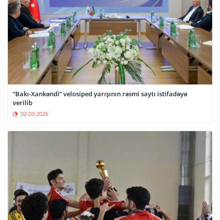
“Bakı-Xankəndi” velosiped yarışının rəsmi saytı istifadəyə
verilib
02-03-2026