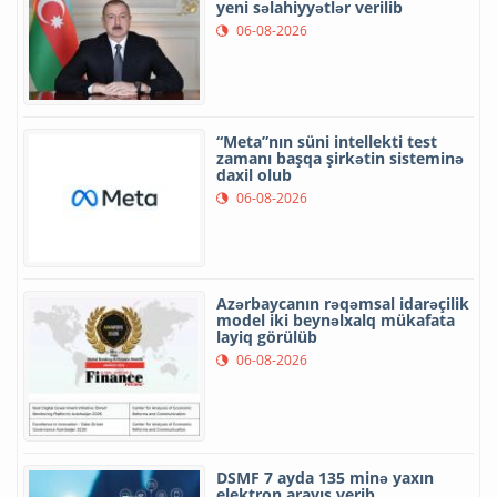
yeni səlahiyyətlər verilib
06-08-2026
“Meta”nın süni intellekti test
zamanı başqa şirkətin sisteminə
daxil olub
06-08-2026
Azərbaycanın rəqəmsal idarəçilik
model iki beynəlxalq mükafata
layiq görülüb
06-08-2026
DSMF 7 ayda 135 minə yaxın
elektron arayış verib