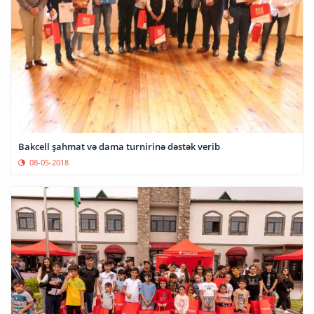
Bakcell şahmat və dama turnirinə dəstək verib
08-05-2018