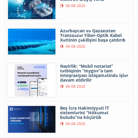
06-08-2026
Azərbaycan və Qazaxıstan
Transxəzər Fiber-Optik Kabel
Xəttinin çəkilişini başa çatdırıb
06-08-2026
Nazirlik: “Mobil notariat”
tətbiqinin “mygov”a tam
inteqrasiyası istiqamətində işlər
davam etdirilir
06-08-2026
Beş İcra Hakimiyyəti İT
sistemlərini “Hökumət
buludu”na köçürüb
06-08-2026