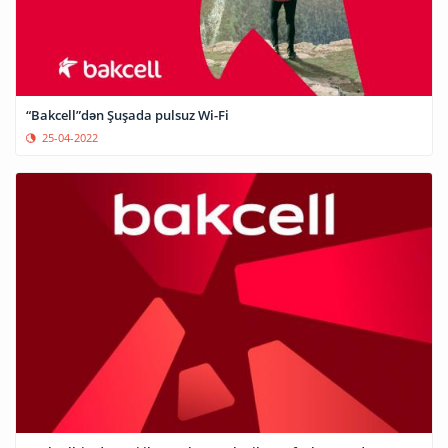
“Bakcell”dən Şuşada pulsuz Wi-Fi
25-04-2022