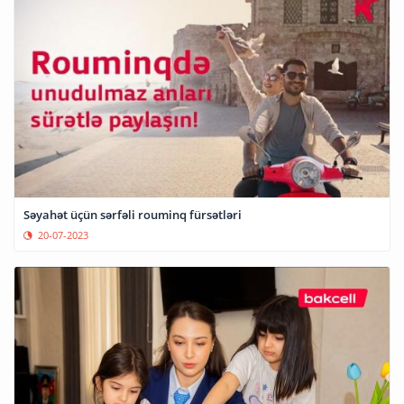
Səyahət üçün sərfəli rouminq fürsətləri
20-07-2023