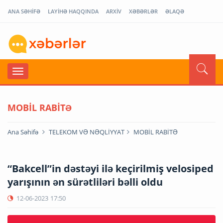
ANA SƏHİFƏ
LAYİHƏ HAQQINDA
ARXİV
XƏBƏRLƏR
ƏLAQƏ
MOBİL RABİTƏ
Ana Səhifə
TELEKOM VƏ NƏQLİYYAT
MOBİL RABİTƏ
“Bakcell”in dəstəyi ilə keçirilmiş velosiped
yarışının ən sürətliləri bəlli oldu
12-06-2023
17:50