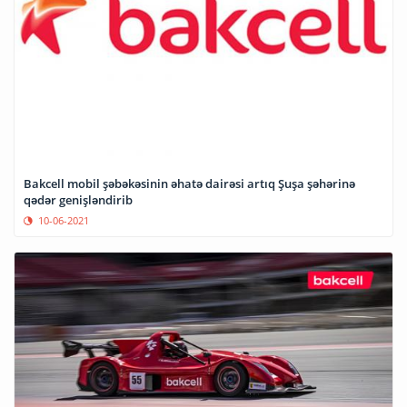
Bakcell mobil şəbəkəsinin əhatə dairəsi artıq Şuşa şəhərinə
qədər genişləndirib
10-06-2021