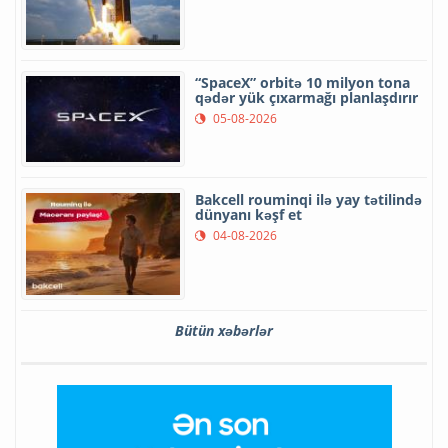
“SpaceX” orbitə 10 milyon tona
qədər yük çıxarmağı planlaşdırır
05-08-2026
Bakcell rouminqi ilə yay tətilində
dünyanı kəşf et
04-08-2026
Bütün xəbərlər