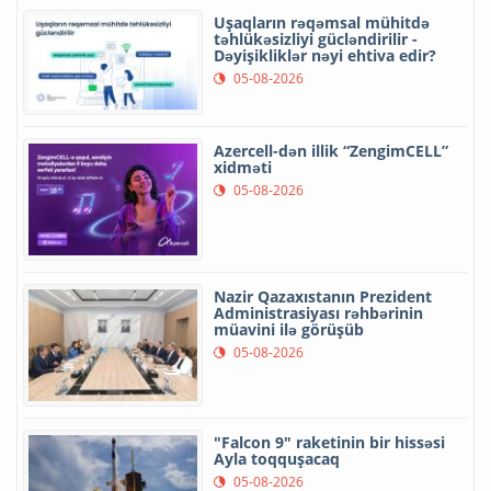
Uşaqların rəqəmsal mühitdə
təhlükəsizliyi gücləndirilir -
Dəyişikliklər nəyi ehtiva edir?
05-08-2026
Azercell-dən illik “ZengimCELL”
xidməti
05-08-2026
Nazir Qazaxıstanın Prezident
Administrasiyası rəhbərinin
müavini ilə görüşüb
05-08-2026
"Falcon 9" raketinin bir hissəsi
Ayla toqquşacaq
05-08-2026