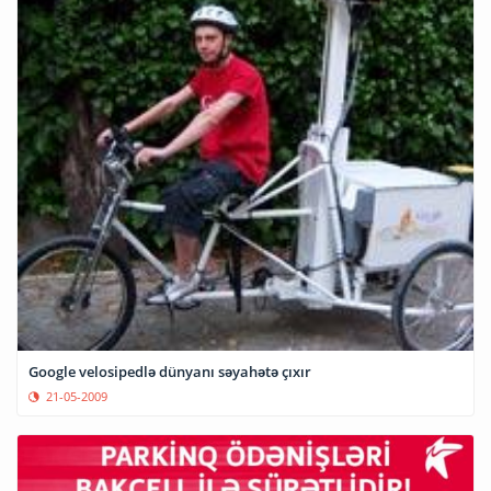
Google velosipedlə dünyanı səyahətə çıxır
21-05-2009