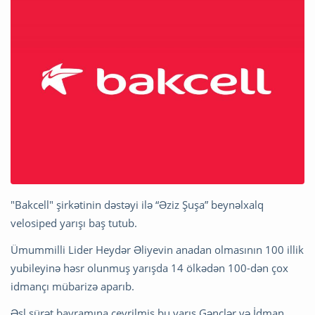
"Bakcell" şirkətinin dəstəyi ilə “Əziz Şuşa” beynəlxalq
velosiped yarışı baş tutub.
Ümummilli Lider Heydər Əliyevin anadan olmasının 100 illik
yubileyinə həsr olunmuş yarışda 14 ölkədən 100-dən çox
idmançı mübarizə aparıb.
Əsl sürət bayramına çevrilmiş bu yarış Gənclər və İdman