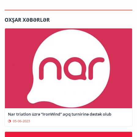
OXŞAR XƏBƏRLƏR
Nar triatlon üzrə “IronWind” açıq turnirinə dəstək olub
05-06-2023