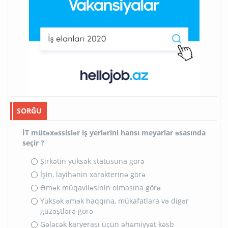
SORĞU
İT mütəxəssislər iş yerlərini hansı meyarlar əsasında
seçir ?
Şirkətin yüksək statusuna görə
İşin, layihənin xarakterinə görə
Əmək müqaviləsinin olmasına görə
Yüksək əmək haqqına, mükafatlara və digər
güzəştlərə görə
Gələcək karyerası üçün əhəmiyyət kəsb