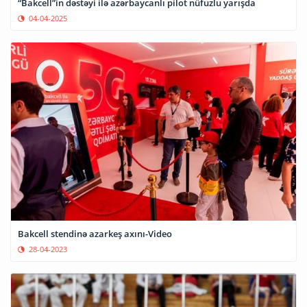
“Bakcell”in dəstəyi ilə azərbaycanlı pilot nüfuzlu yarışda
04-04-2025
Bakcell stendinə azarkeş axını-Video
28-04-2023