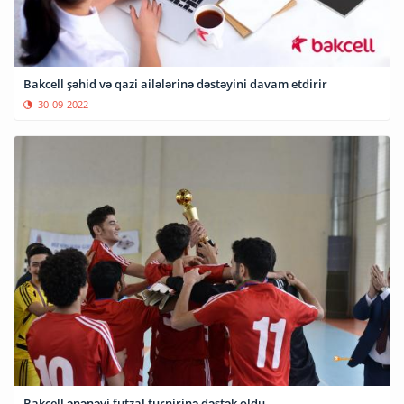
Bakcell şəhid və qazi ailələrinə dəstəyini davam etdirir
30-09-2022
Bakcell ənənəvi futzal turnirinə dəstək oldu