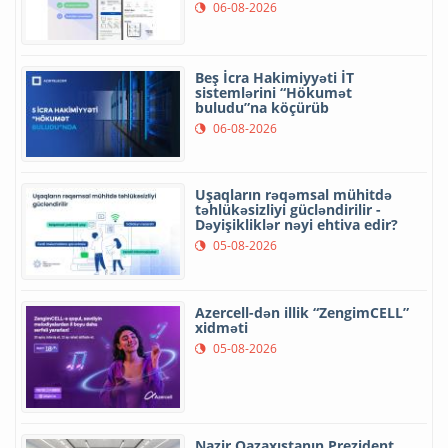
06-08-2026
Beş İcra Hakimiyyəti İT
sistemlərini “Hökumət
buludu”na köçürüb
06-08-2026
Uşaqların rəqəmsal mühitdə
təhlükəsizliyi gücləndirilir -
Dəyişikliklər nəyi ehtiva edir?
05-08-2026
Azercell-dən illik “ZengimCELL”
xidməti
05-08-2026
Nazir Qazaxıstanın Prezident