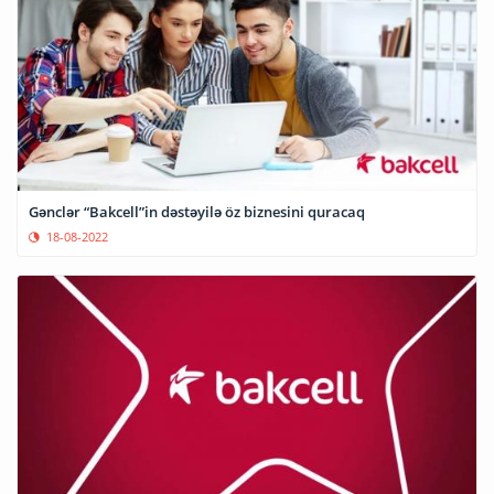
Gənclər “Bakcell”in dəstəyilə öz biznesini quracaq
18-08-2022