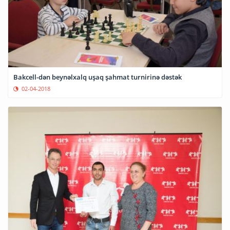
Bakcell-dən beynəlxalq uşaq şahmat turnirinə dəstək
02-04-2018