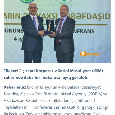
“Bakcell” şirkəti Korporativ Sosial Məsuliyyət (KSM)
sahəsində daha bir mükafata layiq görülüb.
Xeberler.az
bildirir ki, iyunun 4-də Bakıda İqtisadiyyat
Nazirliyi, Kiçik və Orta Biznesin İnkişaf Agentliyi (KOBİA) və
Azərbaycan Respublikası Sahibkarlar (İşəgötürənlər)
Təşkilatları Milli Konfederasiyasının (ASK) birgə təşkilatçılığı
ilə keçirilən “Dövlət sahibkarın ən yaxşı tərəfdaşıdır” adlı