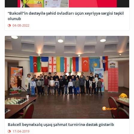
“Bakcell”in dəstəyilə şəhid övladları üçün xeyriyyə sərgisi təşkil
olunub
04-08-2022
Bakcell beynəlxalq uşaq şahmat turnirinə dəstək göstərib
17-04-2019