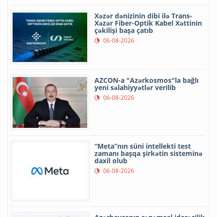
Xəzər dənizinin dibi ilə Trans-
Xəzər Fiber-Optik Kabel Xəttinin
çəkilişi başa çatıb
06-08-2026
AZCON-a "Azərkosmos"la bağlı
yeni səlahiyyətlər verilib
06-08-2026
“Meta”nın süni intellekti test
zamanı başqa şirkətin sisteminə
daxil olub
06-08-2026