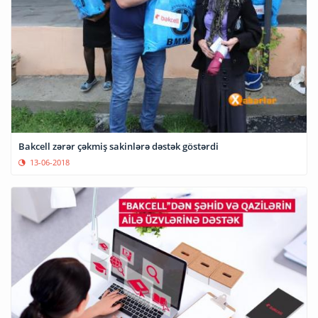
Bakcell zərər çəkmiş sakinlərə dəstək göstərdi
13-06-2018