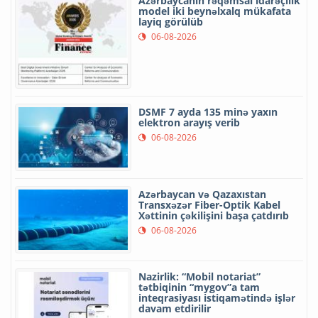
Azərbaycanın rəqəmsal idarəçilik
model iki beynəlxalq mükafata
layiq görülüb
06-08-2026
DSMF 7 ayda 135 minə yaxın
elektron arayış verib
06-08-2026
Azərbaycan və Qazaxıstan
Transxəzər Fiber-Optik Kabel
Xəttinin çəkilişini başa çatdırıb
06-08-2026
Nazirlik: “Mobil notariat”
tətbiqinin “mygov”a tam
inteqrasiyası istiqamətində işlər
davam etdirilir