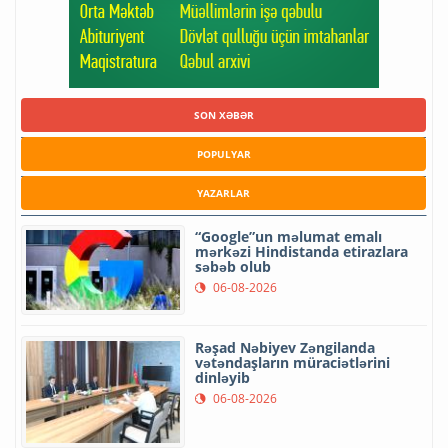
SON XƏBƏR
POPULYAR
YAZARLAR
“Google”un məlumat emalı
mərkəzi Hindistanda etirazlara
səbəb olub
06-08-2026
Rəşad Nəbiyev Zəngilanda
vətəndaşların müraciətlərini
dinləyib
06-08-2026