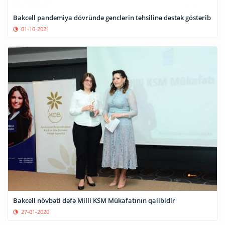
Bakcell pandemiya dövründə gənclərin təhsilinə dəstək göstərib
01-10-2021
Bakcell növbəti dəfə Milli KSM Mükafatının qalibidir
27-01-2020