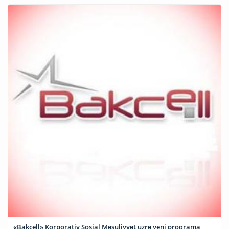
«Bakcell» Korporativ Sosial Məsuliyyət üzrə yeni proqrama