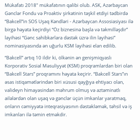
Mükafatı 2018″ mükafatının qalibi olub. ASK, Azərbaycan
Gənclər Fondu və Proaktiv şirkətinin təşkil etdiyi tədbirdə
“Bakcell”in SOS Uşaq Kəndləri - Azərbaycan Assosiasiyası ilə
birgə həyata keçirdiyi “Öz biznesinə başla və təkmilləşdir”
layihəsi “Gənc sahibkarlara dəstək üzrə ilin layihəsi”
nominasiyasında ən uğurlu KSM layihəsi elan edilib.
“Bakcell” artıq 10 ildir ki, ölkənin ən genişmiqyaslı
Korporativ Sosial Məsuliyyət (KSM) proqramlardan biri olan
“Bakcell Stars” proqramını həyata keçirir. “Bakcell Stars”ın
əsas istiqamətlərindən biri xüsusi qayğıya ehtiyacı olan,
valideyn himayəsindən məhrum olmuş və aztəminatlı
ailələrdən olan uşaq və gənclər üçün imkanlar yaratmaq,
onların cəmiyyətə inteqrasiyasının dəstəkləmək, təhsil və iş
imkanları ilə təmin etməkdir.