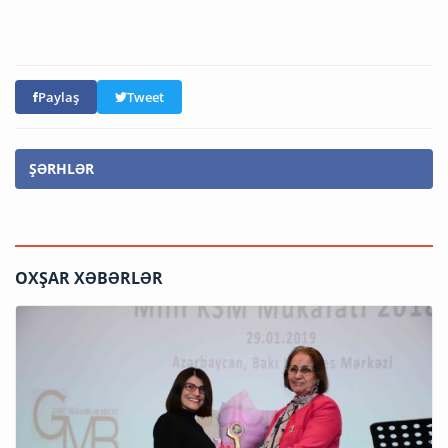
Paylaş
Tweet
ŞƏRHLƏR
OXŞAR XƏBƏRLƏR