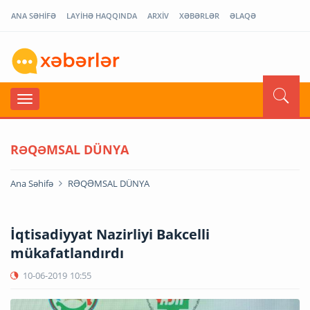
ANA SƏHİFƏ
LAYİHƏ HAQQINDA
ARXİV
XƏBƏRLƏR
ƏLAQƏ
RƏQƏMSAL DÜNYA
Ana Səhifə
RƏQƏMSAL DÜNYA
İqtisadiyyat Nazirliyi Bakcelli
mükafatlandırdı
10-06-2019
10:55