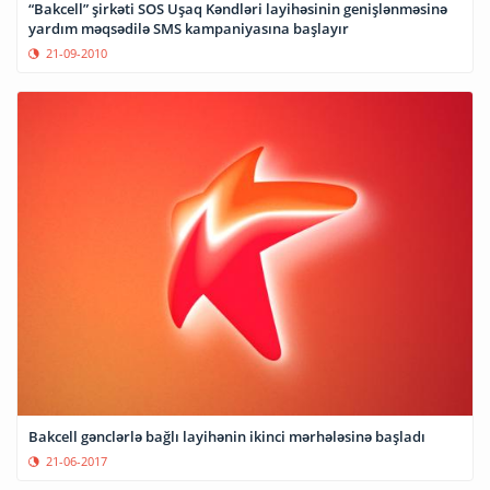
“Bakcell” şirkəti SOS Uşaq Kəndləri layihəsinin genişlənməsinə
yardım məqsədilə SMS kampaniyasına başlayır
21-09-2010
Bakcell gənclərlə bağlı layihənin ikinci mərhələsinə başladı
21-06-2017