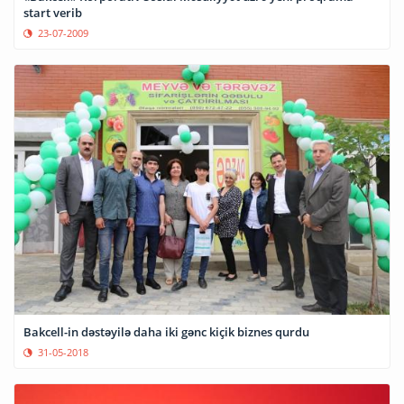
start verib
23-07-2009
Bakcell-in dəstəyilə daha iki gənc kiçik biznes qurdu
31-05-2018