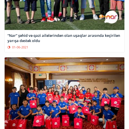
“Nar” şəhid və qazi ailələrindən olan uşaqlar arasında keçirilən
yarışa dəstək oldu
01-06-2021