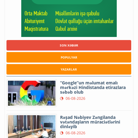
SON XƏBƏR
POPULYAR
YAZARLAR
“Google”un məlumat emalı
mərkəzi Hindistanda etirazlara
səbəb olub
06-08-2026
Rəşad Nəbiyev Zəngilanda
vətəndaşların müraciətlərini
dinləyib
06-08-2026