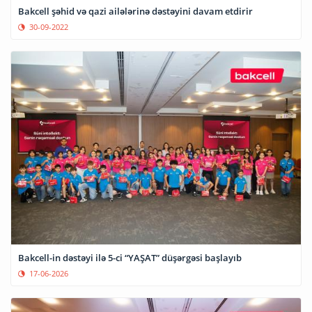
Bakcell şəhid və qazi ailələrinə dəstəyini davam etdirir
30-09-2022
Bakcell-in dəstəyi ilə 5-ci “YAŞAT” düşərgəsi başlayıb
17-06-2026