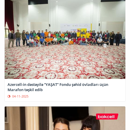
Azercell-in dəstəyilə “YAŞAT” Fondu şəhid övladları üçün
Marafon təşkil edib
04-11-2025