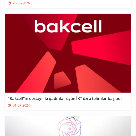
28-05-2026
“Bakcell”in dəstəyi ilə qadınlar üçün İKT üzrə təlimlər başladı
31-07-2024