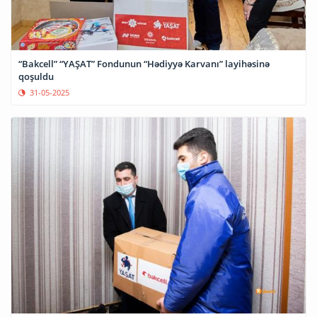
“Bakcell” “YAŞAT” Fondunun “Hədiyyə Karvanı” layihəsinə
qoşuldu
31-05-2025