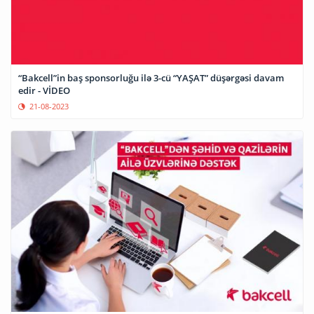
“Bakcell”in baş sponsorluğu ilə 3-cü “YAŞAT” düşərgəsi davam
edir - VİDEO
21-08-2023