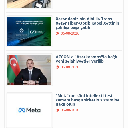
Xəzər dənizinin dibi ilə Trans-
Xəzər Fiber-Optik Kabel Xəttinin
çəkilişi başa çatıb
06-08-2026
AZCON-a "Azərkosmos"la bağlı
yeni səlahiyyətlər verilib
06-08-2026
“Meta”nın süni intellekti test
zamanı başqa şirkətin sisteminə
daxil olub
06-08-2026