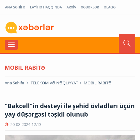
ANA SƏHİFƏ
LAYİHƏ HAQQINDA
ARXİV
XƏBƏRLƏR
ƏLAQƏ
MOBİL RABİTƏ
Ana Səhifə
TELEKOM VƏ NƏQLİYYAT
MOBİL RABİTƏ
“Bakcell”in dəstəyi ilə şəhid övladları üçün
yay düşərgəsi təşkil olunub
20-08-2024
12:13