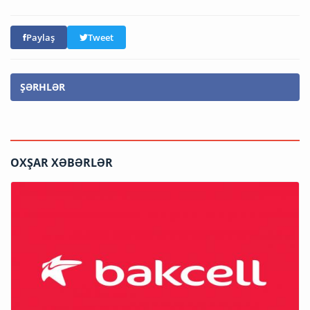
Paylaş
Tweet
ŞƏRHLƏR
OXŞAR XƏBƏRLƏR