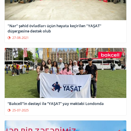
"Nar” şəhid övladları üçün həyata keçirilən "YAŞAT"
düşərgəsinə dəstək olub
27-08-2021
“Bakcell”in dəstəyi ilə “YAŞAT” yay məktəbi Londonda
25-07-2025