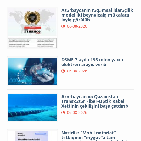
Azərbaycanın rəqəmsal idarəçilik
model iki beynəlxalq mükafata
layiq görülüb
06-08-2026
DSMF 7 ayda 135 minə yaxın
elektron arayış verib
06-08-2026
Azərbaycan və Qazaxıstan
Transxəzər Fiber-Optik Kabel
Xəttinin çəkilişini başa çatdırıb
06-08-2026
Nazirlik: “Mobil notariat”
tətbiqinin “mygov”a tam