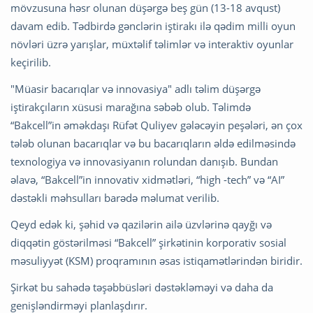
mövzusuna həsr olunan düşərgə beş gün (13-18 avqust)
davam edib. Tədbirdə gənclərin iştirakı ilə qədim milli oyun
növləri üzrə yarışlar, müxtəlif təlimlər və interaktiv oyunlar
keçirilib.
"Müasir bacarıqlar və innovasiya" adlı təlim düşərgə
iştirakçıların xüsusi marağına səbəb olub. Təlimdə
“Bakcell”in əməkdaşı Rüfət Quliyev gələcəyin peşələri, ən çox
tələb olunan bacarıqlar və bu bacarıqların əldə edilməsində
texnologiya və innovasiyanın rolundan danışıb. Bundan
əlavə, “Bakcell”in innovativ xidmətləri, “high -tech” və “AI”
dəstəkli məhsulları barədə məlumat verilib.
Qeyd edək ki, şəhid və qazilərin ailə üzvlərinə qayğı və
diqqətin göstərilməsi “Bakcell” şirkətinin korporativ sosial
məsuliyyət (KSM) proqramının əsas istiqamətlərindən biridir.
Şirkət bu sahədə təşəbbüsləri dəstəkləməyi və daha da
genişləndirməyi planlaşdırır.