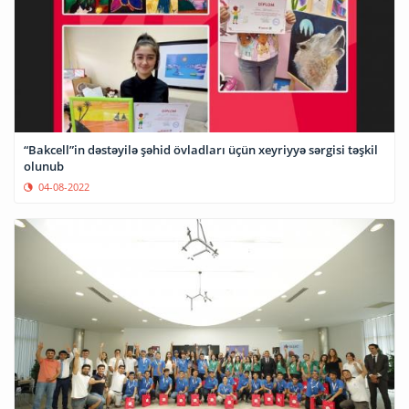
“Bakcell”in dəstəyilə şəhid övladları üçün xeyriyyə sərgisi təşkil
olunub
04-08-2022