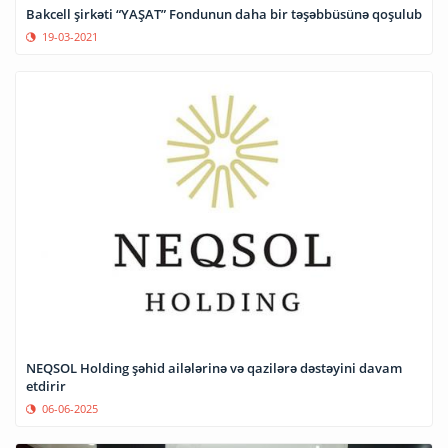
Bakcell şirkəti “YAŞAT” Fondunun daha bir təşəbbüsünə qoşulub
19-03-2021
NEQSOL Holding şəhid ailələrinə və qazilərə dəstəyini davam
etdirir
06-06-2025