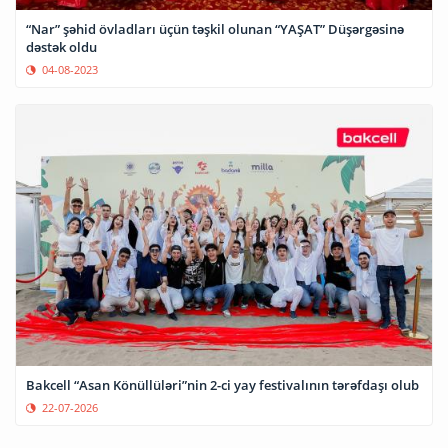
“Nar” şəhid övladları üçün təşkil olunan “YAŞAT” Düşərgəsinə
dəstək oldu
04-08-2023
Bakcell “Asan Könüllüləri”nin 2-ci yay festivalının tərəfdaşı olub
22-07-2026