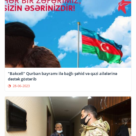
"Bakcell" Qurban bayramı ilə bağlı şəhid və qazi ailələrinə
dəstək göstərib
28-06-2023