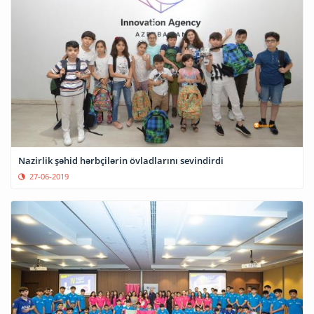
Nazirlik şəhid hərbçilərin övladlarını sevindirdi
27-06-2019