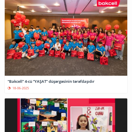
“Bakcell” 4-cü “YAŞAT” düşərgəsinin tərəfdaşıdır
18-06-2025