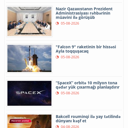
Nazir Qazaxıstanın Prezident
Administrasiyası rəhbərinin
müavini ilə görüşüb
05-08-2026
"Falcon 9" raketinin bir hissəsi
Ayla toqquşacaq
05-08-2026
“SpaceX” orbitə 10 milyon tona
qədər yük çıxarmağı planlaşdırır
05-08-2026
Bakcell rouminqi ilə yay tətilində
dünyanı kəşf et
04-08-2026