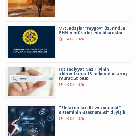
Vətəndaşlar “mygov” üzərindən
FHN-ə müraciət edə biləcəklər
04-08-2026
İqtisadiyyat Nazirliyinin
xidmətlərinə 13 milyondan artıq
müraciət olub
03-08-2026
"Elektron kredit və zəmanət"
sisteminin Əsasnaməsi" dəyişib
03-08-2026