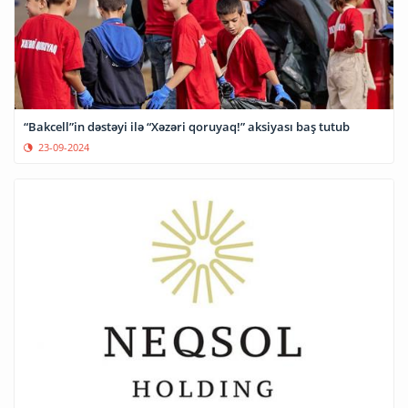
“Bakcell”in dəstəyi ilə “Xəzəri qoruyaq!” aksiyası baş tutub
23-09-2024