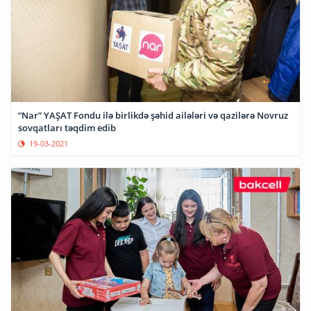
“Nar” YAŞAT Fondu ilə birlikdə şəhid ailələri və qazilərə Novruz
sovqatları təqdim edib
19-03-2021