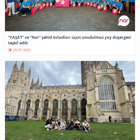
“YAŞAT” və “Nar” şəhid övladları üçün unudulmaz yay düşərgəsi
təşkil edib
25-07-2025