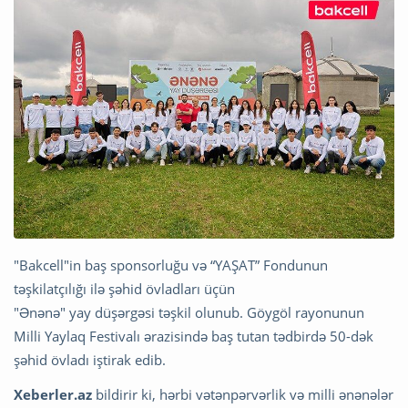
"Bakcell"in baş sponsorluğu və “YAŞAT” Fondunun
təşkilatçılığı ilə şəhid övladları üçün
"Ənənə" yay düşərgəsi təşkil olunub. Göygöl rayonunun
Milli Yaylaq Festivalı ərazisində baş tutan tədbirdə 50-dək
şəhid övladı iştirak edib.
Xeberler.az
bildirir ki, hərbi vətənpərvərlik və milli ənənələr