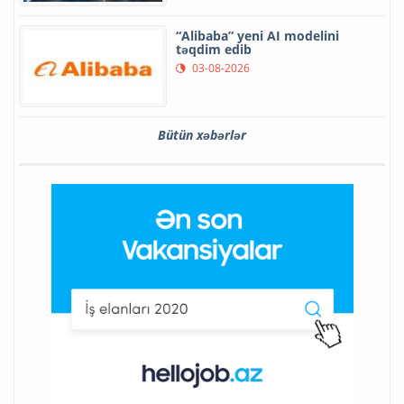
“Alibaba” yeni AI modelini
təqdim edib
03-08-2026
Bütün xəbərlər