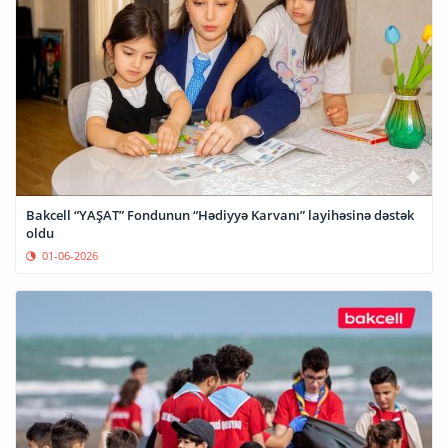
Bakcell “YAŞAT” Fondunun “Hədiyyə Karvanı” layihəsinə dəstək
oldu
01-06-2026