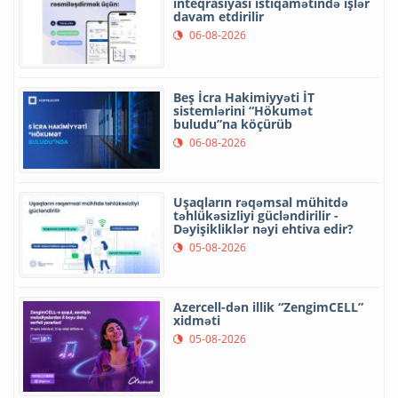
inteqrasiyası istiqamətində işlər
davam etdirilir
06-08-2026
Beş İcra Hakimiyyəti İT
sistemlərini “Hökumət
buludu”na köçürüb
06-08-2026
Uşaqların rəqəmsal mühitdə
təhlükəsizliyi gücləndirilir -
Dəyişikliklər nəyi ehtiva edir?
05-08-2026
Azercell-dən illik “ZengimCELL”
xidməti
05-08-2026