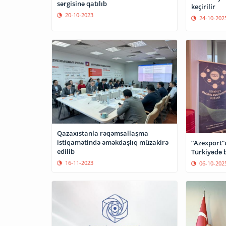
sərgisinə qatılıb
keçirilir
20-10-2023
24-10-202
Qazaxıstanla rəqəmsallaşma
istiqamətində əməkdaşlıq müzakirə
“Azexport”
edilib
Türkiyədə b
16-11-2023
06-10-202