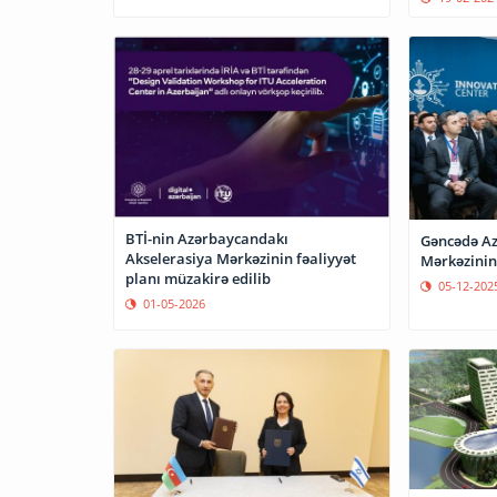
BTİ-nin Azərbaycandakı
Gəncədə Az
Akselerasiya Mərkəzinin fəaliyyət
Mərkəzinin 
planı müzakirə edilib
05-12-202
01-05-2026