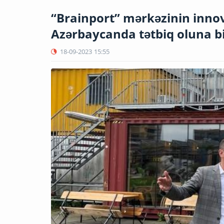
“Brainport” mərkəzinin innova
Azərbaycanda tətbiq oluna bi
18-09-2023
15:55