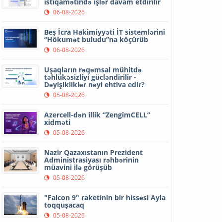
istiqamətində işlər davam etdirilir
06-08-2026
Beş İcra Hakimiyyəti İT sistemlərini
“Hökumət buludu”na köçürüb
06-08-2026
Uşaqların rəqəmsal mühitdə
təhlükəsizliyi gücləndirilir -
Dəyişikliklər nəyi ehtiva edir?
05-08-2026
Azercell-dən illik “ZengimCELL”
xidməti
05-08-2026
Nazir Qazaxıstanın Prezident
Administrasiyası rəhbərinin
müavini ilə görüşüb
05-08-2026
"Falcon 9" raketinin bir hissəsi Ayla
toqquşacaq
05-08-2026