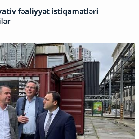
tiv fəaliyyət istiqamətləri
lər