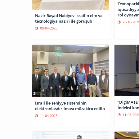
Texnoparkl
iqtisadiyy
rol oynayır
Nazir Rəşad Nəbiyev İsrailin elm və
texnologiya naziri ilə görüşüb
26-10-201
08-04-2025
“DigiMATE”
İsrail ilə səhiyyə sisteminin
İndeksi ko
elektronlaşdırılması müzakirə edilib
11-03-202
11-04-2025