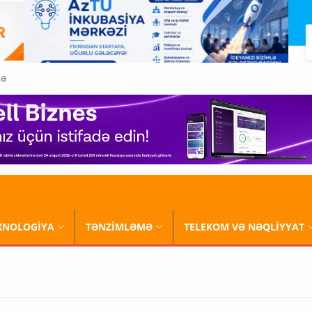
QƏ
XNOLOGİYA
TƏNZİMLƏMƏ
TELEKOM VƏ NƏQLİYYAT