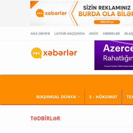
ANA SƏHİFƏ
LAYİHƏ HAQQINDA
ARXİV
XƏBƏRLƏR
ƏLA
RƏQƏMSAL DÜNYA
E - HÖKUMƏT
TE
TƏDBİRLƏR