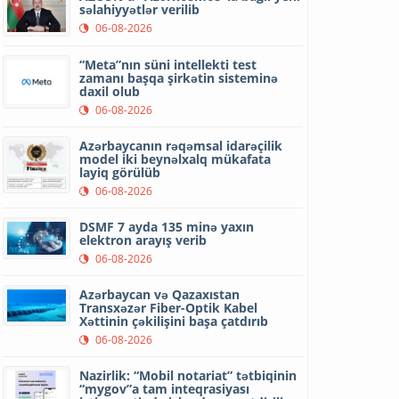
səlahiyyətlər verilib
06-08-2026
“Meta”nın süni intellekti test
zamanı başqa şirkətin sisteminə
daxil olub
06-08-2026
Azərbaycanın rəqəmsal idarəçilik
model iki beynəlxalq mükafata
layiq görülüb
06-08-2026
DSMF 7 ayda 135 minə yaxın
elektron arayış verib
06-08-2026
Azərbaycan və Qazaxıstan
Transxəzər Fiber-Optik Kabel
Xəttinin çəkilişini başa çatdırıb
06-08-2026
Nazirlik: “Mobil notariat” tətbiqinin
“mygov”a tam inteqrasiyası