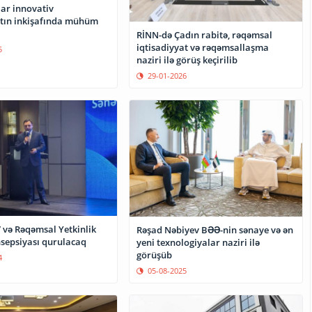
ar innovativ
atın inkişafında mühüm
RİNN-də Çadın rabitə, rəqəmsal
iqtisadiyyat və rəqəmsallaşma
5
naziri ilə görüş keçirilib
29-01-2026
 və Rəqəmsal Yetkinlik
Rəşad Nəbiyev BƏƏ-nin sənaye və ən
nsepsiyası qurulacaq
yeni texnologiyalar naziri ilə
görüşüb
4
05-08-2025