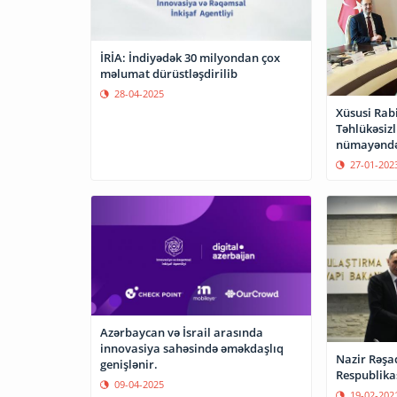
İRİA: İndiyədək 30 milyondan çox
məlumat dürüstləşdirilib
28-04-2025
Xüsusi Rab
Təhlükəsizl
nümayəndə 
səfəri bitib
27-01-202
Azərbaycan və İsrail arasında
innovasiya sahəsində əməkdaşlıq
Nazir Rəşa
genişlənir.
Respublikas
09-04-2025
19-02-202