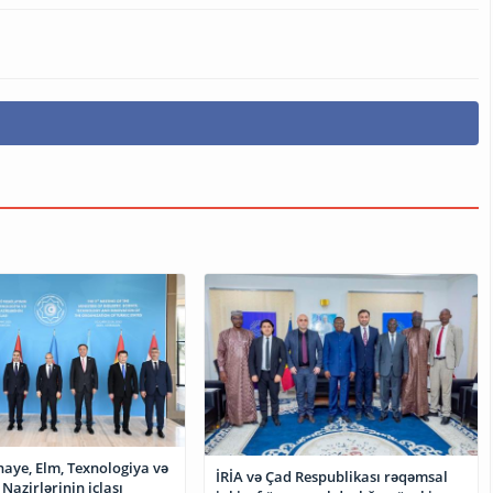
naye, Elm, Texnologiya və
İRİA və Çad Respublikası rəqəmsal
Nazirlərinin iclası