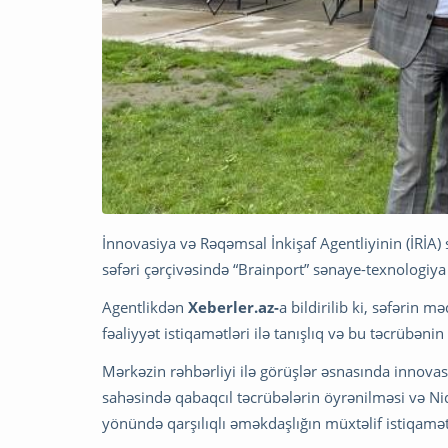
İnnovasiya və Rəqəmsal İnkişaf Agentliyinin (İRİA)
səfəri çərçivəsində “Brainport” sənaye-texnologiya
Agentlikdən
Xeberler.az-
a bildirilib ki, səfərin
fəaliyyət istiqamətləri ilə tanışlıq və bu təcrübəni
Mərkəzin rəhbərliyi ilə görüşlər əsnasında innovasi
sahəsində qabaqcıl təcrübələrin öyrənilməsi və 
yönündə qarşılıqlı əməkdaşlığın müxtəlif istiqamət