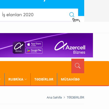
RUBRİKA
TƏDBİRLƏR
MÜSAHİBƏ
Ana Səhifə
TƏDBİRLƏR