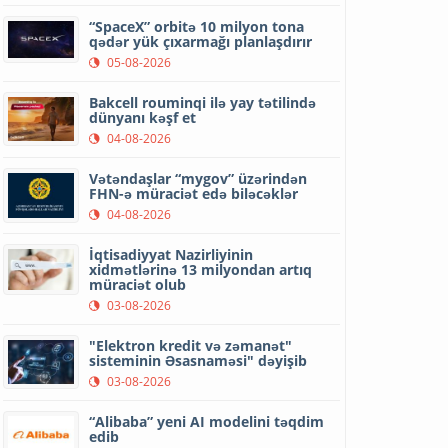
“SpaceX” orbitə 10 milyon tona
qədər yük çıxarmağı planlaşdırır
05-08-2026
Bakcell rouminqi ilə yay tətilində
dünyanı kəşf et
04-08-2026
Vətəndaşlar “mygov” üzərindən
FHN-ə müraciət edə biləcəklər
04-08-2026
İqtisadiyyat Nazirliyinin
xidmətlərinə 13 milyondan artıq
müraciət olub
03-08-2026
"Elektron kredit və zəmanət"
sisteminin Əsasnaməsi" dəyişib
03-08-2026
“Alibaba” yeni AI modelini təqdim
edib