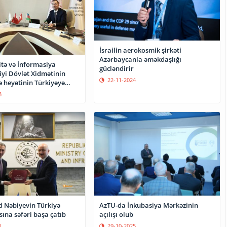
İsrailin aerokosmik şirkəti
Azərbaycanla əməkdaşlığı
itə və İnformasiya
gücləndirir
iyi Dövlət Xidmətinin
22-11-2024
heyətinin Türkiyəyə
3
d Nəbiyevin Türkiyə
AzTU-da İnkubasiya Mərkəzinin
ına səfəri başa çatıb
açılışı olub
1
29-10-2025