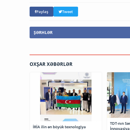
Paylaş
Tweet
ŞƏRHLƏR
OXŞAR XƏBƏRLƏR
TDT-nın Sə
İRİA ilin ən böyük texnologiya
İnnovasiya 