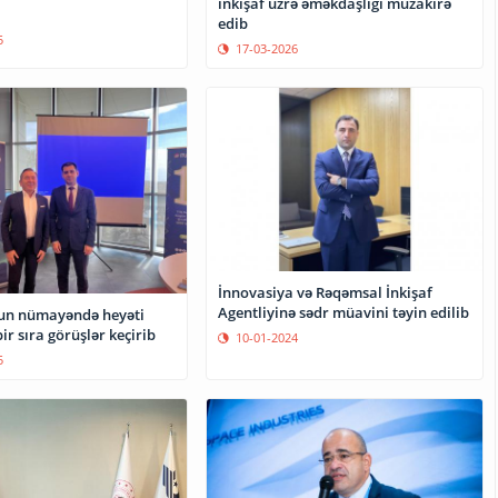
inkişaf üzrə əməkdaşlığı müzakirə
edib
5
17-03-2026
İnnovasiya və Rəqəmsal İnkişaf
Agentliyinə sədr müavini təyin edilib
un nümayəndə heyəti
ir sıra görüşlər keçirib
10-01-2024
5