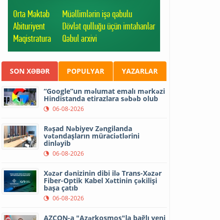
SON XƏBƏR
POPULYAR
YAZARLAR
“Google”un məlumat emalı mərkəzi
Hindistanda etirazlara səbəb olub
06-08-2026
Rəşad Nəbiyev Zəngilanda
vətəndaşların müraciətlərini
dinləyib
06-08-2026
Xəzər dənizinin dibi ilə Trans-Xəzər
Fiber-Optik Kabel Xəttinin çəkilişi
başa çatıb
06-08-2026
AZCON-a "Azərkosmos"la bağlı yeni