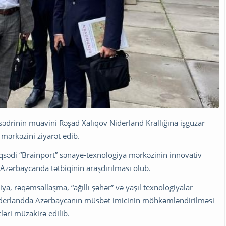
 sədrinin müavini Rəşad Xalıqov Niderland Krallığına işgüzar
 mərkəzini ziyarət edib.
 məqsədi “Brainport” sənaye-texnologiya mərkəzinin innovativ
n Azərbaycanda tətbiqinin araşdırılması olub.
ya, rəqəmsallaşma, “ağıllı şəhər” və yaşıl texnologiyalar
Niderlandda Azərbaycanın müsbət imicinin möhkəmləndirilməsi
ləri müzakirə edilib.