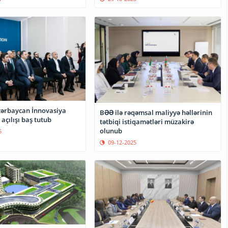
ərbaycan İnnovasiya
BƏƏ ilə rəqəmsal maliyyə həllərinin
açılışı baş tutub
tətbiqi istiqamətləri müzakirə
olunub
5
09-12-2025