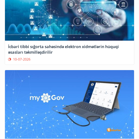
İcbari tibbi sığorta sahəsində elektron xidmətlərin hüquqi
əsasları təkmilləşdirilir
10-07-2026