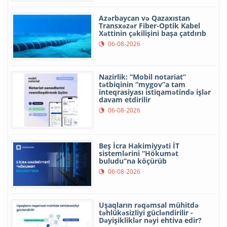
Azərbaycan və Qazaxıstan
Transxəzər Fiber-Optik Kabel
Xəttinin çəkilişini başa çatdırıb
06-08-2026
Nazirlik: “Mobil notariat”
tətbiqinin “mygov”a tam
inteqrasiyası istiqamətində işlər
davam etdirilir
06-08-2026
Beş İcra Hakimiyyəti İT
sistemlərini “Hökumət
buludu”na köçürüb
06-08-2026
Uşaqların rəqəmsal mühitdə
təhlükəsizliyi gücləndirilir -
Dəyişikliklər nəyi ehtiva edir?