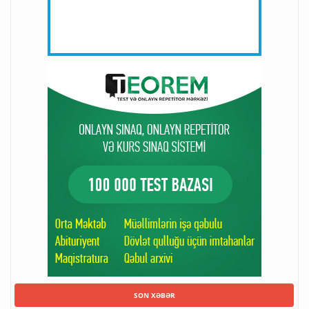
SON XƏBƏR