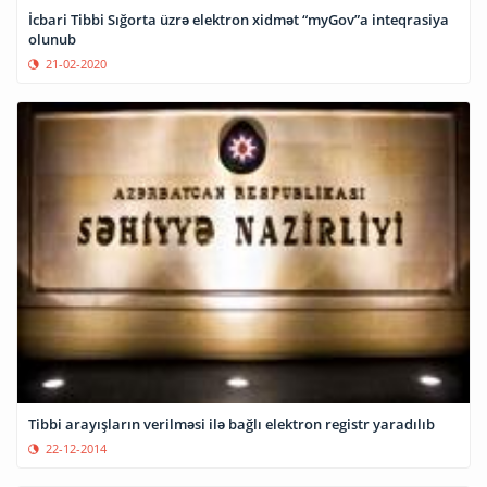
İcbari Tibbi Sığorta üzrə elektron xidmət “myGov”a inteqrasiya
olunub
21-02-2020
Tibbi arayışların verilməsi ilə bağlı elektron registr yaradılıb
22-12-2014