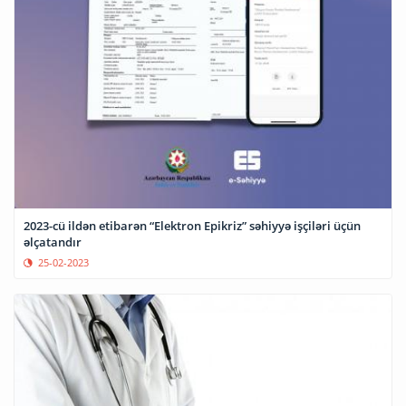
2023-cü ildən etibarən “Elektron Epikriz” səhiyyə işçiləri üçün
əlçatandır
25-02-2023