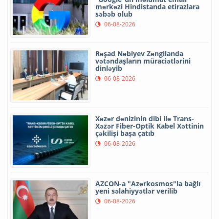
mərkəzi Hindistanda etirazlara
səbəb olub
06-08-2026
Rəşad Nəbiyev Zəngilanda
vətəndaşların müraciətlərini
dinləyib
06-08-2026
Xəzər dənizinin dibi ilə Trans-
Xəzər Fiber-Optik Kabel Xəttinin
çəkilişi başa çatıb
06-08-2026
AZCON-a "Azərkosmos"la bağlı
yeni səlahiyyətlər verilib
06-08-2026