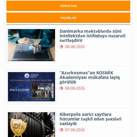
POPULYAR
YAZARLAR
Danimarka məktəblərdə süni
intellektdən istifadəyə nəzarəti
sərtləşdirir
08-08-2026
“Azərkosmos”un KOSMİK
Akademiyası mükafata layiq
görülüb
08-08-2026
Kiberpolis xarici saytlara
hücumlar təşkil edən şəxsləri
saxlayıb
07-08-2026