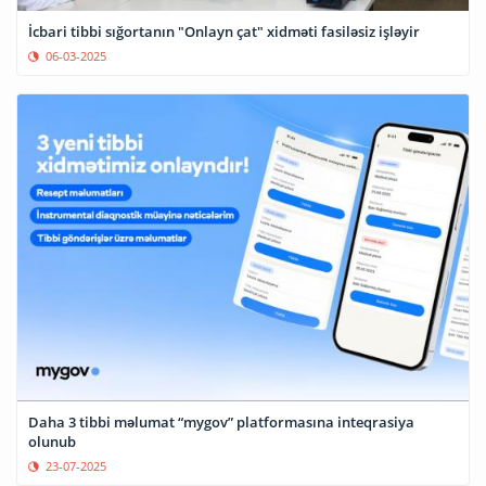
İcbari tibbi sığortanın "Onlayn çat" xidməti fasiləsiz işləyir
06-03-2025
Daha 3 tibbi məlumat “mygov” platformasına inteqrasiya
olunub
23-07-2025