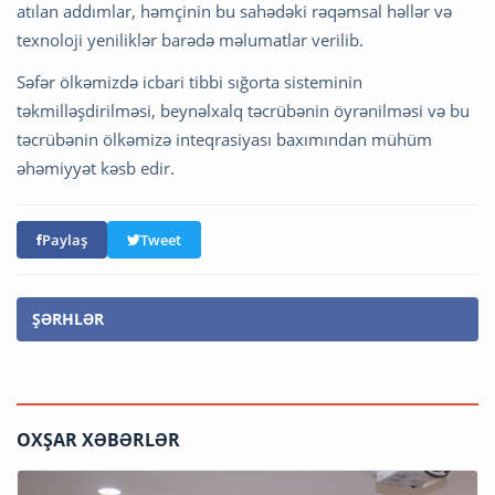
atılan addımlar, həmçinin bu sahədəki rəqəmsal həllər və
texnoloji yeniliklər barədə məlumatlar verilib.
Səfər ölkəmizdə icbari tibbi sığorta sisteminin
təkmilləşdirilməsi, beynəlxalq təcrübənin öyrənilməsi və bu
təcrübənin ölkəmizə inteqrasiyası baxımından mühüm
əhəmiyyət kəsb edir.
Paylaş
Tweet
ŞƏRHLƏR
OXŞAR XƏBƏRLƏR