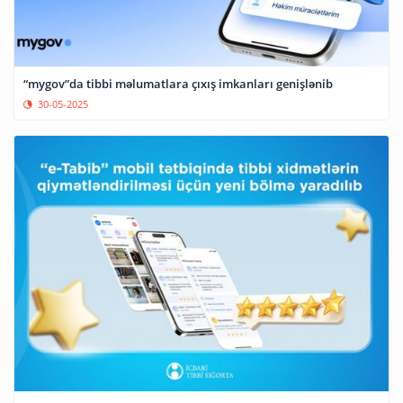
“mygov”da tibbi məlumatlara çıxış imkanları genişlənib
30-05-2025