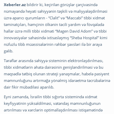
Xeberler.az
bildirir ki, keçirilən görüşlər çərçivəsində
nümayəndə heyəti səhiyyənin təşkili və maliyyələşdirilməsi
üzrə aparıcı qurumların - “Clalit” və “Maccabi” tibbi xidmət
təminatçıları, həmçinin ölkənin təcili yardım və fövqəladə
hallar üzrə milli tibbi xidməti “Magen David Adom” və tibbi
innovasiyalar sahəsində ixtisaslaşmış “Sheba Hospital” kimi
nüfuzlu tibb müəssisələrinin rəhbər şəxsləri ilə bir araya
gəlib.
Tərəflər arasında səhiyyə sisteminin elektronlaşdırılması,
tibbi xidmətlərin əhatə dairəsinin genişləndirilməsi və bu
məqsədlə tətbiq olunan strateji yanaşmalar, habelə pasiyent
məmnunluğunu artırmağa yönəlmiş idarəetmə təcrübələrinə
dair fikir mübadiləsi aparılıb.
Eyni zamanda, İsrailin tibbi sığorta sistemində xidmət
keyfiyyətinin yüksəldilməsi, vətəndaş məmnunluğunun
artırılması və xərclərin optimallaşdırılması istiqamətində