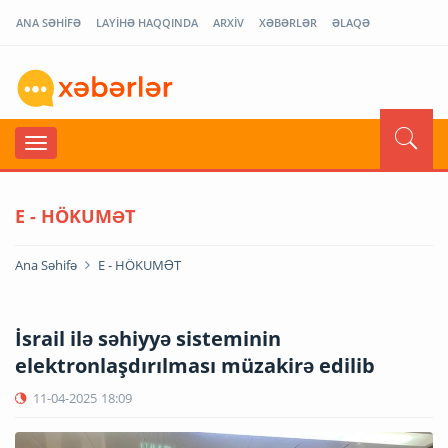
ANA SƏHİFƏ
LAYİHƏ HAQQINDA
ARXİV
XƏBƏRLƏR
ƏLAQƏ
E - HÖKUMƏT
Ana Səhifə
E - HÖKUMƏT
İsrail ilə səhiyyə sisteminin
elektronlaşdırılması müzakirə edilib
11-04-2025
18:09