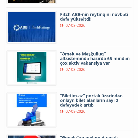
Fitch ABB-nin reytinqini növbəti
dəfə yüksəltdi!
07-08-2026
“Əmək və Məşğulluq”
altsistemində hazırda 65 mindən
çox aktiv vakansiya var
07-08-2026
“Biletim.az” portalı üzərindən
onlayn bilet alanların sayı 2
dəfəyədək artıb
07-08-2026
“Google”un məlumat emalı