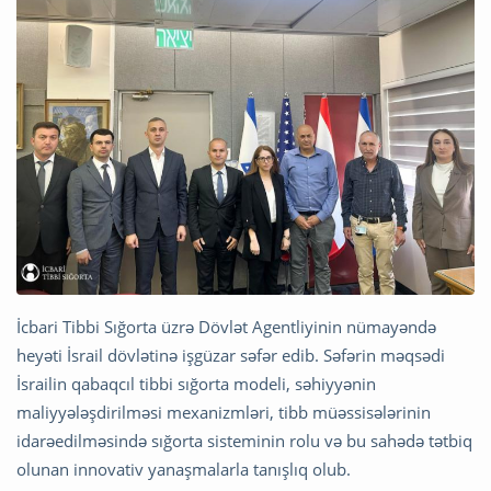
İcbari Tibbi Sığorta üzrə Dövlət Agentliyinin nümayəndə
heyəti İsrail dövlətinə işgüzar səfər edib. Səfərin məqsədi
İsrailin qabaqcıl tibbi sığorta modeli, səhiyyənin
maliyyələşdirilməsi mexanizmləri, tibb müəssisələrinin
idarəedilməsində sığorta sisteminin rolu və bu sahədə tətbiq
olunan innovativ yanaşmalarla tanışlıq olub.