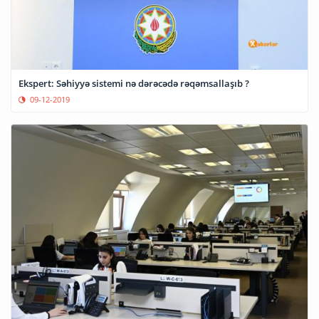
Ekspert: Səhiyyə sistemi nə dərəcədə rəqəmsallaşıb ?
09-12-2019