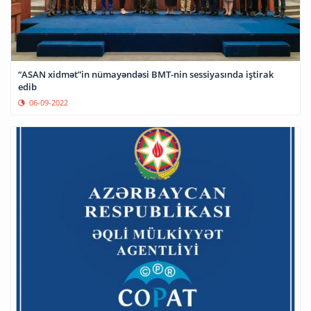
“ASAN xidmət”in nümayəndəsi BMT-nin sessiyasında iştirak
edib
06-09-2022