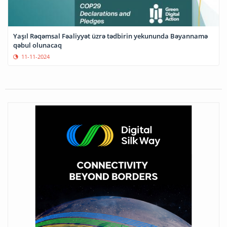
Yaşıl Rəqəmsal Fəaliyyət üzrə tədbirin yekununda Bəyannamə
qəbul olunacaq
11-11-2024