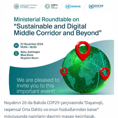
Noyabrın 20-də Bakıda COP29 çərçivəsində “Dayanıqlı,
rəqəmsal Orta Dəhliz və onun hüdudlarından kənar”
mövzusunda nazirlərin dəyirmi masası keçiriləcək.