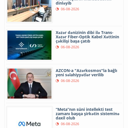
dinləyib
06-08-2026
Xəzər dənizinin dibi ilə Trans-
Xəzər Fiber-Optik Kabel Xəttinin
çəkilişi başa çatıb
06-08-2026
AZCON-a "Azərkosmos"la bağlı
yeni səlahiyyətlər verilib
06-08-2026
“Meta”nın süni intellekti test
zamanı başqa şirkətin sisteminə
daxil olub
06-08-2026