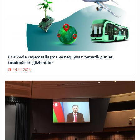
COP29-da rəqəmsallaşma və nəqliyyat: tematik günlər,
təşəbbüslər, gözləntilər
14-11-2024