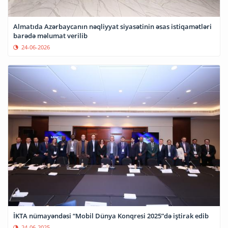
Almatıda Azərbaycanın nəqliyyat siyasətinin əsas istiqamətləri
barədə məlumat verilib
24-06-2026
İKTA nümayəndəsi “Mobil Dünya Konqresi 2025”də iştirak edib
24-06-2025