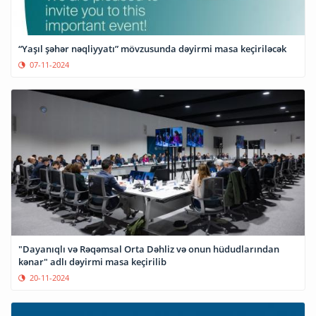
“Yaşıl şəhər nəqliyyatı” mövzusunda dəyirmi masa keçiriləcək
07-11-2024
"Dayanıqlı və Rəqəmsal Orta Dəhliz və onun hüdudlarından
kənar" adlı dəyirmi masa keçirilib
20-11-2024