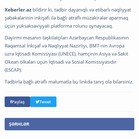
Xeberler.az
bildirir ki, tədbir dayanıqlı və etibarlı nəqliyyat
şəbəkələrinin inkişafı ilə bağlı ətraflı müzakirələr aparmaq
üçün yüksəksəviyyəli platforma rolunu oynayacaq.
Dəyirmi masanın təşkilatçıları Azərbaycan Respublikasının
Rəqəmsal İnkişaf və Nəqliyyat Nazirliyi, BMT-nin Avropa
üzrə İqtisadi Komissiyası (UNECE), həmçinin Asiya və Sakit
Okean ölkələri üçün İqtisadi və Sosial Komissiyasıdır
(ESCAP).
Tədbirlə bağlı ətraflı məlumatla bu linkdə tanış ola bilərsiniz.
Paylaş
Tweet
ŞƏRHLƏR