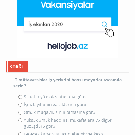
SORĞU
İT mütəxəssislər iş yerlərini hansı meyarlar əsasında
seçir ?
Şirkətin yüksək statusuna görə
İşin, layihənin xarakterinə görə
Əmək müqaviləsinin olmasına görə
Yüksək əmək haqqına, mükafatlara və digər
güzəştlərə görə
Gələcək karyerası üçün əhəmiyyət kəsb