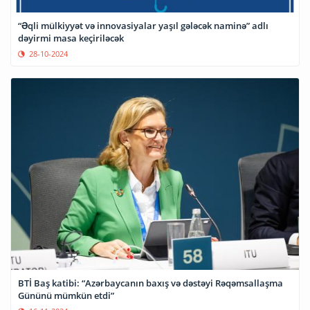
“Əqli mülkiyyət və innovasiyalar yaşıl gələcək naminə” adlı
dəyirmi masa keçiriləcək
28-10-2024
BTİ Baş katibi: “Azərbaycanın baxış və dəstəyi Rəqəmsallaşma
Gününü mümkün etdi”