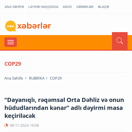
ANA SƏHİFƏ
LAYİHƏ HAQQINDA
ARXİV
XƏBƏRLƏR
ƏLAQƏ
COP29
Ana Səhifə
RUBRİKA
COP29
“Dayanıqlı, rəqəmsal Orta Dəhliz və onun
hüdudlarından kənar” adlı dəyirmi masa
keçiriləcək
08-11-2024
16:08