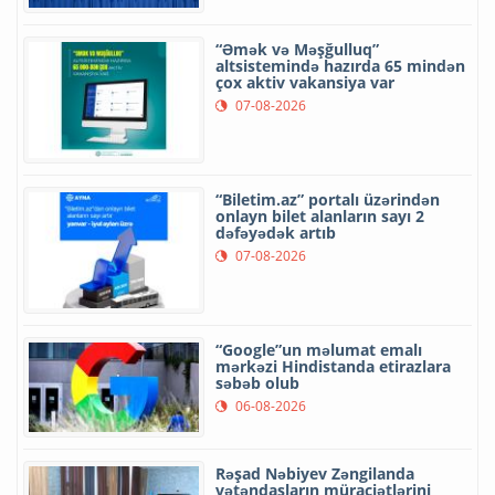
“Əmək və Məşğulluq”
altsistemində hazırda 65 mindən
çox aktiv vakansiya var
07-08-2026
“Biletim.az” portalı üzərindən
onlayn bilet alanların sayı 2
dəfəyədək artıb
07-08-2026
“Google”un məlumat emalı
mərkəzi Hindistanda etirazlara
səbəb olub
06-08-2026
Rəşad Nəbiyev Zəngilanda
vətəndaşların müraciətlərini