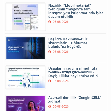
Nazirlik: “Mobil notariat”
tətbiqinin “mygov”a tam
inteqrasiyası istiqamətində işlər
davam etdirilir
06-08-2026
Beş İcra Hakimiyyəti İT
sistemlərini “Hökumət
buludu”na köçürüb
06-08-2026
Uşaqların rəqəmsal mühitdə
təhlükəsizliyi gücləndirilir -
Dəyişikliklər nəyi ehtiva edir?
05-08-2026
Azercell-dən illik “ZengimCELL”
xidməti
05-08-2026