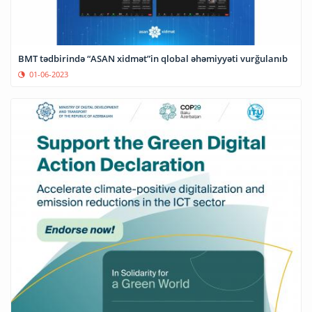
BMT tədbirində “ASAN xidmət”in qlobal əhəmiyyəti vurğulanıb
01-06-2023