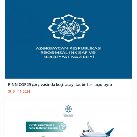
RİNN COP29 çərçivəsində keçirəcəyi tədbirləri açıqlayıb
04-11-2024