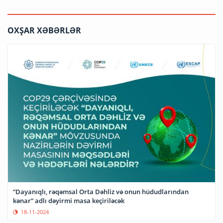
OXŞAR XƏBƏRLƏR
“Dayanıqlı, rəqəmsal Orta Dəhliz və onun hüdudlarından
kənar” adlı dəyirmi masa keçiriləcək
18-11-2024