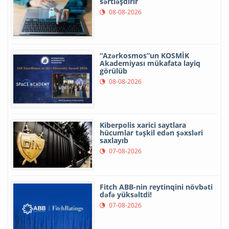
sərtləşdirir
08-08-2026
“Azərkosmos”un KOSMİK
Akademiyası mükafata layiq
görülüb
08-08-2026
Kiberpolis xarici saytlara
hücumlar təşkil edən şəxsləri
saxlayıb
07-08-2026
Fitch ABB-nin reytinqini növbəti
dəfə yüksəltdi!
07-08-2026