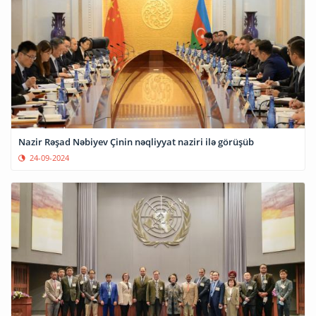
Nazir Rəşad Nəbiyev Çinin nəqliyyat naziri ilə görüşüb
24-09-2024