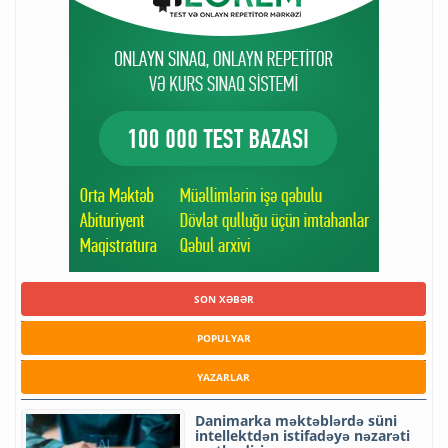
SON XƏBƏR
POPULYAR
YAZARLAR
Danimarka məktəblərdə süni
intellektdən istifadəyə nəzarəti