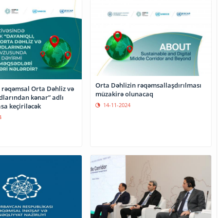
Orta Dəhlizin rəqəmsallaşdırılması
 rəqəmsal Orta Dəhliz və
müzakirə olunacaq
larından kənar” adlı
14-11-2024
sa keçiriləcək
4