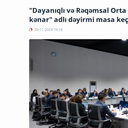
"Dayanıqlı və Rəqəmsal Orta
kənar" adlı dəyirmi masa keçi
20-11-2024
16:16