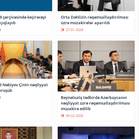
 çərçivəsində keçirəcəyi
Orta Dəhlizin rəqəmsallaşdırılması
açıqlayıb
üzrə müzakirələr aparılıb
4
27-01-2024
d Nəbiyev Çinin nəqliyyat
görüşüb
Beynəlxalq tədbirdə Azərbaycanın
4
nəqliyyat üzrə rəqəmsallaşdırılması
müzakirə edilib
09-02-2026