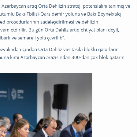
l Azərbaycan artıq Orta Dəhlizin strateji potensialını tanımış və
tumlu Bakı-Tbilisi-Qars dəmir yoluna və Bakı Beynəlxalq
əd prosedurlarının sadələşdirilməsi və dəhlizin
am etdirilir. Bu gün Orta Dəhliz artıq ehtiyat planı deyil,
arlı və səmərəli yola çevrilib”.
vvəlindən Çindən Orta Dəhliz vasitəsilə bloklu qatarların
 sonuna kimi Azərbaycan ərazisindən 300-dən çox blok qatarın