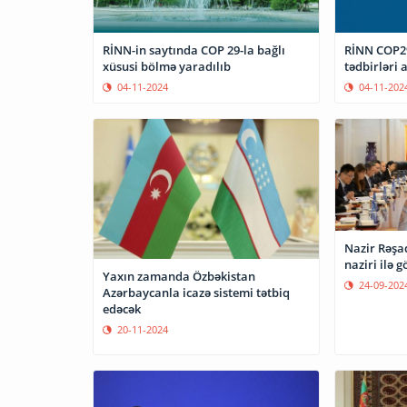
RİNN-in saytında COP 29-la bağlı
RİNN COP29
xüsusi bölmə yaradılıb
tədbirləri 
04-11-2024
04-11-202
Nazir Rəşa
naziri ilə 
Yaxın zamanda Özbəkistan
24-09-202
Azərbaycanla icazə sistemi tətbiq
edəcək
20-11-2024