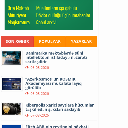
SON XƏBƏR
POPULYAR
YAZARLAR
Danimarka məktəblərdə süni
intellektdən istifadəyə nəzarəti
sərtləşdirir
08-08-2026
“Azərkosmos”un KOSMİK
Akademiyası mükafata layiq
görülüb
08-08-2026
Kiberpolis xarici saytlara hücumlar
təşkil edən şəxsləri saxlayıb
07-08-2026
Fitch ABB-nin reytinqini növbəti