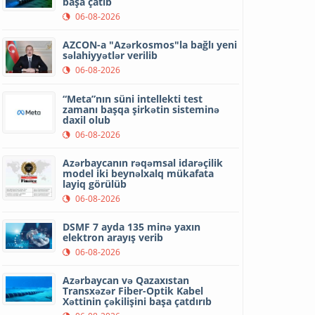
başa çatıb
06-08-2026
AZCON-a "Azərkosmos"la bağlı yeni
səlahiyyətlər verilib
06-08-2026
“Meta”nın süni intellekti test
zamanı başqa şirkətin sisteminə
daxil olub
06-08-2026
Azərbaycanın rəqəmsal idarəçilik
model iki beynəlxalq mükafata
layiq görülüb
06-08-2026
DSMF 7 ayda 135 minə yaxın
elektron arayış verib
06-08-2026
Azərbaycan və Qazaxıstan
Transxəzər Fiber-Optik Kabel
Xəttinin çəkilişini başa çatdırıb