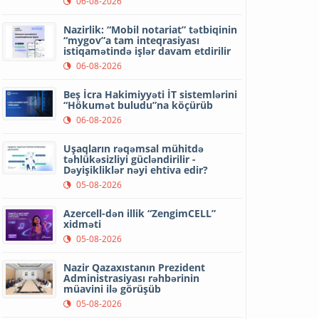
06-08-2026
Nazirlik: “Mobil notariat” tətbiqinin
“mygov”a tam inteqrasiyası
istiqamətində işlər davam etdirilir
06-08-2026
Beş İcra Hakimiyyəti İT sistemlərini
“Hökumət buludu”na köçürüb
06-08-2026
Uşaqların rəqəmsal mühitdə
təhlükəsizliyi gücləndirilir -
Dəyişikliklər nəyi ehtiva edir?
05-08-2026
Azercell-dən illik “ZengimCELL”
xidməti
05-08-2026
Nazir Qazaxıstanın Prezident
Administrasiyası rəhbərinin
müavini ilə görüşüb
05-08-2026