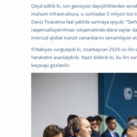
Qeyd edilib ki, son geosiyasi dəyişikliklərdən əvvə
mühüm infrastruktura, o cümlədən 5 milyon ton tu
Dəniz Ticarətinə fəal şəkildə sərmayə qoyub: “Sərh
rəqəmsallaşdırılması istiqamətində əlavə səylər dav
mövcud qlobal tranzit variantlarını tamamlayan etib
R.Nəbiyev vurğulayıb ki, Azərbaycan 2024-cü ilin ə
hərəkətini asanlaşdırıb. Nazir bildirib ki, bu ilin
keçəcəyi gözlənilir.