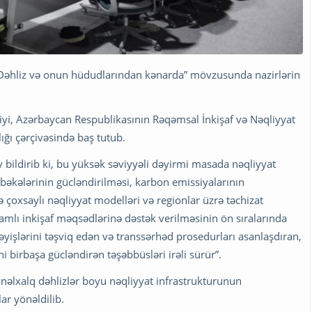
Dəhliz və onun hüdudlarından kənarda” mövzusunda nazirlərin
iyi, Azərbaycan Respublikasının Rəqəmsal İnkişaf və Nəqliyyat
ğı çərçivəsində baş tutub.
 bildirib ki, bu yüksək səviyyəli dəyirmi masada nəqliyyat
əbəkələrinin gücləndirilməsi, karbon emissiyalarının
ə çoxsaylı nəqliyyat modelləri və regionlar üzrə təchizat
vamlı inkişaf məqsədlərinə dəstək verilməsinin ön sıralarında
əyişlərini təşviq edən və transsərhəd prosedurları asanlaşdıran,
 birbaşa gücləndirən təşəbbüsləri irəli sürür”.
eynəlxalq dəhlizlər boyu nəqliyyat infrastrukturunun
lar yönəldilib.