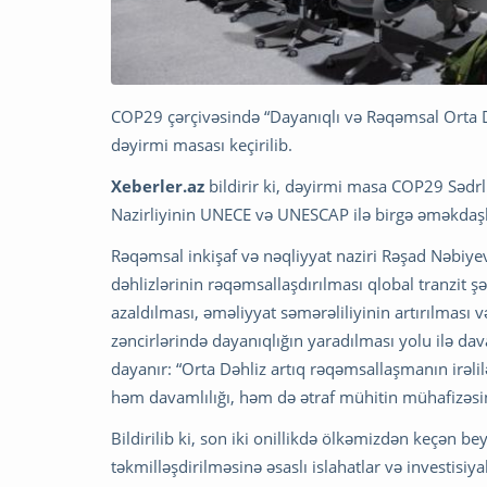
COP29 çərçivəsində “Dayanıqlı və Rəqəmsal Orta 
dəyirmi masası keçirilib.
Xeberler.az
bildirir ki, dəyirmi masa COP29 Sədrl
Nazirliyinin UNECE və UNESCAP ilə birgə əməkdaşlı
Rəqəmsal inkişaf və nəqliyyat naziri Rəşad Nəbiyev
dəhlizlərinin rəqəmsallaşdırılması qlobal tranzit ş
azaldılması, əməliyyat səmərəliliyinin artırılması v
zəncirlərində dayanıqlığın yaradılması yolu ilə da
dayanır: “Orta Dəhliz artıq rəqəmsallaşmanın irəlil
həm davamlılığı, həm də ətraf mühitin mühafizəsini
Bildirilib ki, son iki onillikdə ölkəmizdən keçən b
təkmilləşdirilməsinə əsaslı islahatlar və investisiya