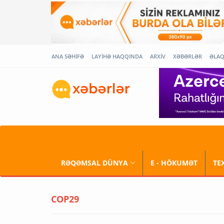
ANA SƏHİFƏ
LAYİHƏ HAQQINDA
ARXİV
XƏBƏRLƏR
ƏLA
RƏQƏMSAL DÜNYA
E - HÖKUMƏT
TE
COP29