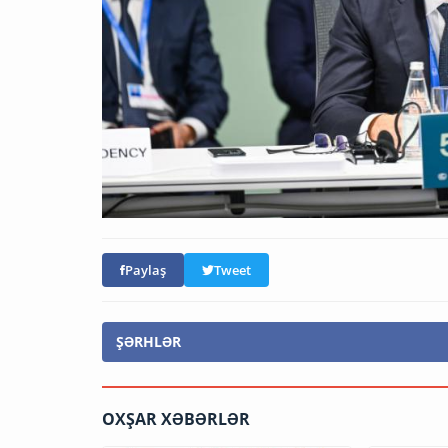
Paylaş
Tweet
ŞƏRHLƏR
OXŞAR XƏBƏRLƏR