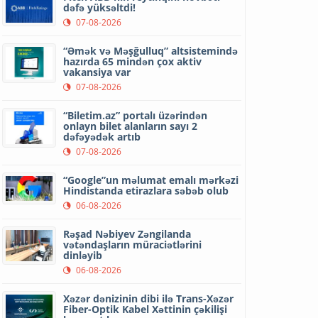
dəfə yüksəltdi!
07-08-2026
“Əmək və Məşğulluq” altsistemində
hazırda 65 mindən çox aktiv
vakansiya var
07-08-2026
“Biletim.az” portalı üzərindən
onlayn bilet alanların sayı 2
dəfəyədək artıb
07-08-2026
“Google”un məlumat emalı mərkəzi
Hindistanda etirazlara səbəb olub
06-08-2026
Rəşad Nəbiyev Zəngilanda
vətəndaşların müraciətlərini
dinləyib
06-08-2026
Xəzər dənizinin dibi ilə Trans-Xəzər
Fiber-Optik Kabel Xəttinin çəkilişi