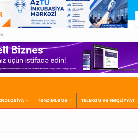
QƏ
XNOLOGİYA
TƏNZİMLƏMƏ
TELEKOM VƏ NƏQLİYYAT