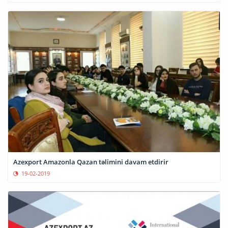
Azexport Amazonla Qazan təlimini davam etdirir
19-02-2019