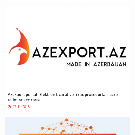
Azexport portalı Elektron ticarət və İxrac prosedurları üzrə
təlimlər keçirəcək
17-11-2018