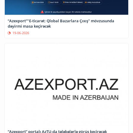
“Azexport”"E-ticarət: Qlobal Bazarlara Çıxış" mövzusunda
dəyirmi masa keçirəcək
19-06-2026
“Azexport” portalı AzTU-da tələbələrlə görüş keçirəcək