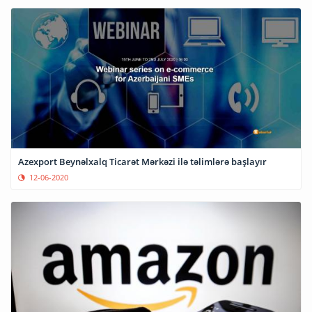
Azexport Beynəlxalq Ticarət Mərkəzi ilə təlimlərə başlayır
12-06-2020