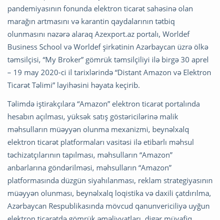
pandemiyasının fonunda elektron ticarət sahəsinə olan
marağın artmasını və karantin qaydalarının tətbiq
olunmasını nəzərə alaraq Azexport.az portalı, Worldef
Business School və Worldef şirkətinin Azərbaycan üzrə ölkə
təmsilçisi, “My Broker” gömrük təmsilçiliyi ilə birgə 30 aprel
– 19 may 2020-ci il tarixlərində “Distant Amazon və Elektron
Ticarət Təlimi” layihəsini həyata keçirib.
Təlimdə iştirakçılara “Amazon” elektron ticarət portalında
hesabın açılması, yüksək satış göstəricilərinə malik
məhsulların müəyyən olunma mexanizmi, beynəlxalq
elektron ticarət platformaları vasitəsi ilə etibarlı məhsul
təchizatçılarının tapılması, məhsulların “Amazon”
anbarlarına göndərilməsi, məhsulların “Amazon”
platformasında düzgün siyahılanması, reklam strategiyasının
müəyyən olunması, beynəlxalq loqistika və daxili çatdırılma,
Azərbaycan Respublikasında mövcud qanunvericiliyə uyğun
elektron ticarətdə gömrük əməliyyatları, digər müvafiq