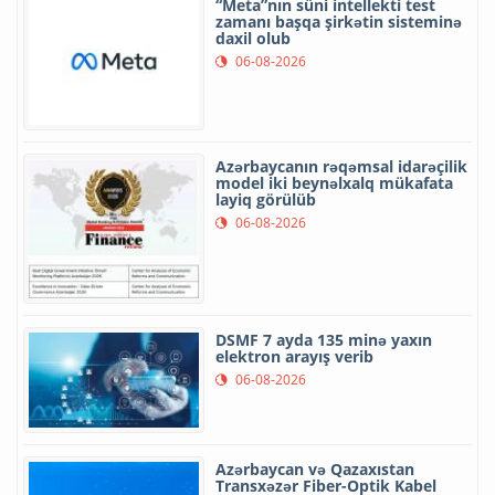
“Meta”nın süni intellekti test
zamanı başqa şirkətin sisteminə
daxil olub
06-08-2026
Azərbaycanın rəqəmsal idarəçilik
model iki beynəlxalq mükafata
layiq görülüb
06-08-2026
DSMF 7 ayda 135 minə yaxın
elektron arayış verib
06-08-2026
Azərbaycan və Qazaxıstan
Transxəzər Fiber-Optik Kabel