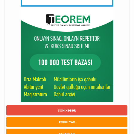
SON XƏBƏR
POPULYAR
YAZARLAR