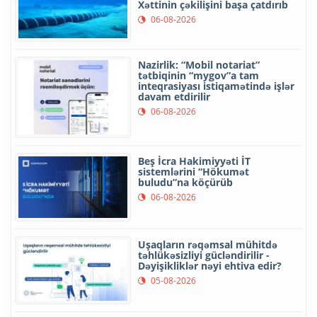
Xəttinin çəkilişini başa çatdırıb
06-08-2026
Nazirlik: “Mobil notariat”
tətbiqinin “mygov”a tam
inteqrasiyası istiqamətində işlər
davam etdirilir
06-08-2026
Beş İcra Hakimiyyəti İT
sistemlərini “Hökumət
buludu”na köçürüb
06-08-2026
Uşaqların rəqəmsal mühitdə
təhlükəsizliyi gücləndirilir -
Dəyişikliklər nəyi ehtiva edir?
05-08-2026