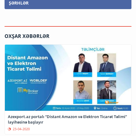
ŞƏRHLƏR
OXŞAR XƏBƏRLƏR
Azexport.az portalı “Distant Amazon və Elektron Ticarət Təlimi”
layihəsinə başlayır
23-04-2020