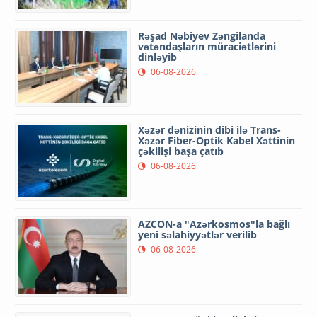
Rəşad Nəbiyev Zəngilanda
vətəndaşların müraciətlərini
dinləyib
06-08-2026
Xəzər dənizinin dibi ilə Trans-
Xəzər Fiber-Optik Kabel Xəttinin
çəkilişi başa çatıb
06-08-2026
AZCON-a "Azərkosmos"la bağlı
yeni səlahiyyətlər verilib
06-08-2026