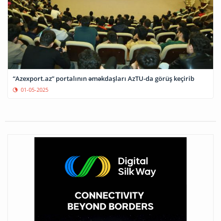
“Azexport.az” portalının əməkdaşları AzTU-da görüş keçirib
01-05-2025