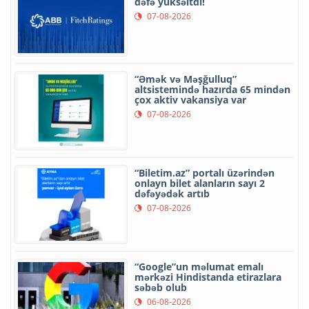
dəfə yüksəltdi!
07-08-2026
“Əmək və Məşğulluq”
altsistemində hazırda 65 mindən
çox aktiv vakansiya var
07-08-2026
“Biletim.az” portalı üzərindən
onlayn bilet alanların sayı 2
dəfəyədək artıb
07-08-2026
“Google”un məlumat emalı
mərkəzi Hindistanda etirazlara
səbəb olub
06-08-2026