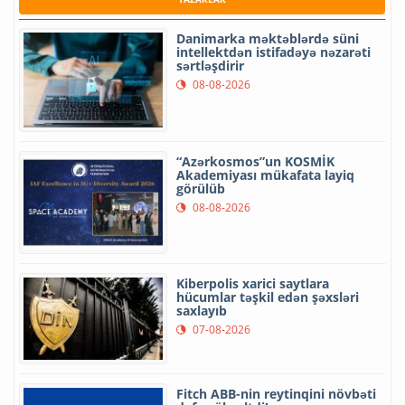
Danimarka məktəblərdə süni
intellektdən istifadəyə nəzarəti
sərtləşdirir
08-08-2026
“Azərkosmos”un KOSMİK
Akademiyası mükafata layiq
görülüb
08-08-2026
Kiberpolis xarici saytlara
hücumlar təşkil edən şəxsləri
saxlayıb
07-08-2026
Fitch ABB-nin reytinqini növbəti