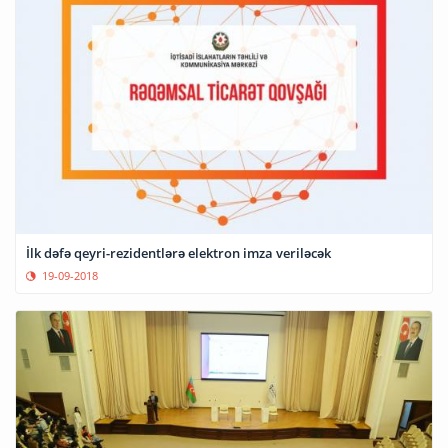
İlk dəfə qeyri-rezidentlərə elektron imza veriləcək
19-09-2018