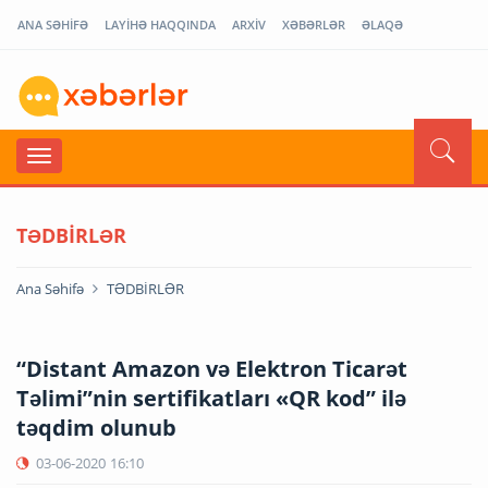
ANA SƏHİFƏ
LAYİHƏ HAQQINDA
ARXİV
XƏBƏRLƏR
ƏLAQƏ
TƏDBİRLƏR
Ana Səhifə
TƏDBİRLƏR
“Distant Amazon və Elektron Ticarət
Təlimi”nin sertifikatları «QR kod” ilə
təqdim olunub
03-06-2020
16:10