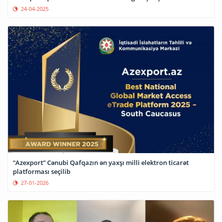
24-04-2025
“Azexport” Cənubi Qafqazın ən yaxşı milli elektron ticarət
platforması seçilib
27-01-2026