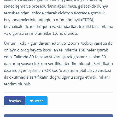
sənədləşmə və prosedurların aparılması, gələcəkdə dünya
təcrübəsindən istifadə edərək elektron ticarətdə gömrük
bəyənnamələrinin tətbiqinin mümkünlüyü (ETGB),
beynəlxalq ticarət hüququ və standartlar, texniki tənzimləmə
və digər zəruri məlumatlar tədris olundu.
Ümümilikdə 7 gün davam edən və “Zoom” tətbiqi vasitəsi ilə
onlayn olaraq həyata keçirilən təlimlərdə 168 nəfər iştirak
edib. Təlimdə 80 faizdən yuxarı iştirak göstəricisi olan 30-
dan artıq şəxsə elektron sertifikat təqdim olunub. Sertifikatın
üzərində yerləşdirilən “QR kod”u xüsusi mobil əlavə vasitəsi
ilə oxutmaqla sertifikatın doğruluğunu sorğu etmək imkanı
təqdim olunub.
Paylaş
Tweet