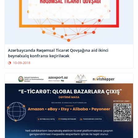
Azərbaycanda Rəqəmsal Ticarət Qovşağına aid ikinci
beynəlxalq konfransı keçiriləcək
10-09-2018