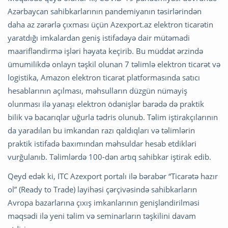
Azərbaycan sahibkarlarının pandemiyanın təsirlərindən
daha az zərərlə çıxması üçün Azexport.az elektron ticarətin
yaratdığı imkalardan geniş istifadəyə dair mütəmadi
maarifləndirmə işləri həyata keçirib. Bu müddət ərzində
ümumilikdə onlayn təşkil olunan 7 təlimlə elektron ticarət və
logistika, Amazon elektron ticarət platformasında satıcı
hesablarının açılması, məhsulların düzgün nümayiş
olunması ilə yanaşı elektron ödənişlər barədə də praktik
bilik və bacarıqlar uğurla tədris olunub. Təlim iştirakçılarının
da yaradılan bu imkandan razı qaldıqları və təlimlərin
praktik istifadə baxımından məhsuldar hesab etdikləri
vurğulanıb. Təlimlərdə 100-dən artıq sahibkar iştirak edib.
Qeyd edək ki, ITC Azexport portalı ilə bərabər “Ticarətə hazır
ol” (Ready to Trade) layihəsi çərçivəsində sahibkarların
Avropa bazarlarına çıxış imkanlarının genişləndirilməsi
məqsədi ilə yeni təlim və seminarların təşkilini davam