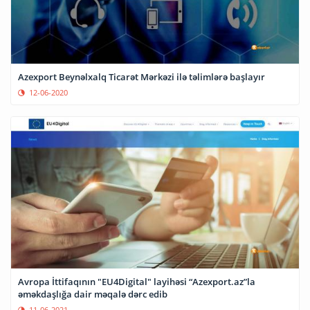
Azexport Beynəlxalq Ticarət Mərkəzi ilə təlimlərə başlayır
12-06-2020
Avropa İttifaqının "EU4Digital" layihəsi “Azexport.az”la
əməkdaşlığa dair məqalə dərc edib
11-06-2021