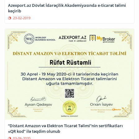
Azexport.az Dövlət İdarəçilik Akademiyasında e-ticarət təlimi
keçirib
23-02-2019
“Distant Amazon və Elektron Ticarət Təlimi”nin sertifikatları
«QR kod” ilə təqdim olunub
03-06-2020