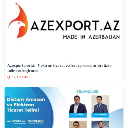
Azexport portalı Elektron ticarət və İxrac prosedurları üzrə
təlimlər keçirəcək
17-11-2018