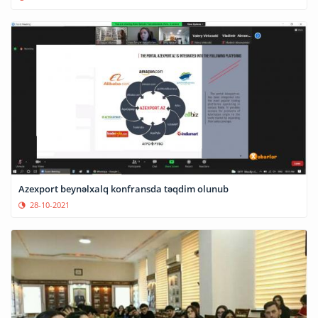
Azexport beynəlxalq konfransda təqdim olunub
28-10-2021