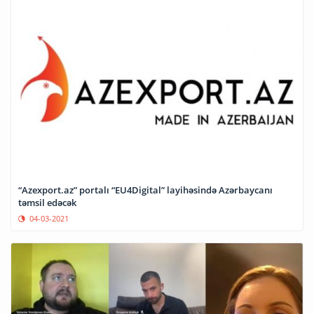
“Azexport.az” portalı “EU4Digital” layihəsində Azərbaycanı
təmsil edəcək
04-03-2021