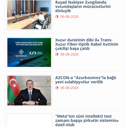
Rəşad Nəbiyev Zəngilanda
vətəndaşların müraciətlərini
dinləyib
06-08-2026
Xəzər dənizinin dibi ilə Trans-
Xəzər Fiber-Optik Kabel Xəttinin
çəkilişi başa çatıb
06-08-2026
AZCON-a "Azərkosmos"la bağlı
yeni səlahiyyətlər verilib
06-08-2026
“Meta”nın süni intellekti test
zamanı başqa şirkətin sisteminə
daxil olub