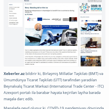
Xeberler.az
bildirir ki, Birləşmiş Millətlər Təşkilatı (BMT) və
Ümumdünya Ticarət Təşkilatı (ÜTT) tərəfindən yaradılan
Beynəlxalq Ticarət Mərkəzi (International Trade Center - ITC)
Azexport portalı ilə bərabər həyata keçirilən layihə barədə
məqalə dərc edib.
Məqalədə qeyd olunur ki, COVİD-19 pandemiyası dövründə