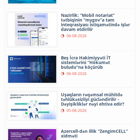
Nazirlik: “Mobil notariat”
tətbiqinin “mygov”a tam
inteqrasiyası istiqamətində işlər
davam etdirilir
06-08-2026
Beş İcra Hakimiyyəti İT
sistemlərini “Hökumət
buludu”na köçürüb
06-08-2026
Uşaqların rəqəmsal mühitdə
təhlükəsizliyi gücləndirilir -
Dəyişikliklər nəyi ehtiva edir?
05-08-2026
Azercell-dən illik “ZengimCELL”
xidməti