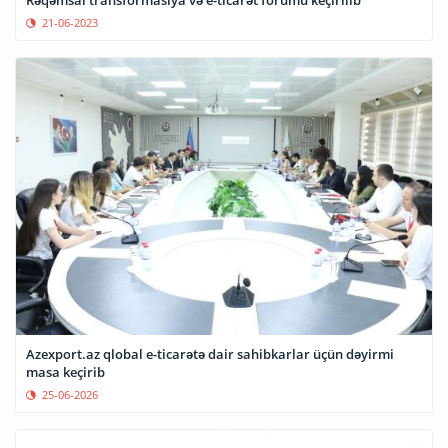
Rəqəmsal transformasiya və e-ticarət forumu keçirilib
21-06-2023
Azexport.az qlobal e-ticarətə dair sahibkarlar üçün dəyirmi
masa keçirib
25-06-2026