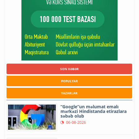
SON XƏBƏR
POPULYAR
YAZARLAR
“Google”un məlumat emalı
mərkəzi Hindistanda etirazlara
səbəb olub
06-08-2026