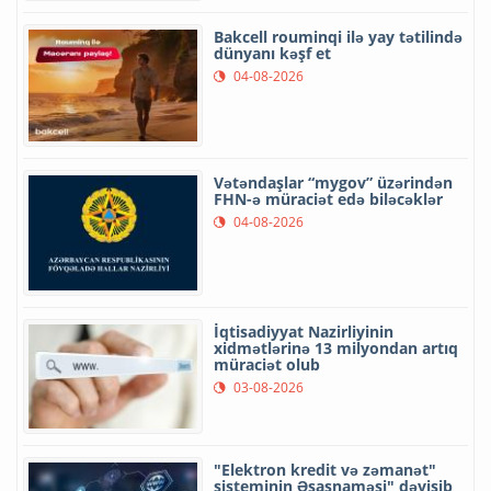
Bakcell rouminqi ilə yay tətilində
dünyanı kəşf et
04-08-2026
Vətəndaşlar “mygov” üzərindən
FHN-ə müraciət edə biləcəklər
04-08-2026
İqtisadiyyat Nazirliyinin
xidmətlərinə 13 milyondan artıq
müraciət olub
03-08-2026
"Elektron kredit və zəmanət"
sisteminin Əsasnaməsi" dəyişib