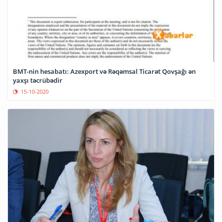
BMT-nin hesabatı: Azexport və Rəqəmsal Ticarət Qovşağı ən
yaxşı təcrübədir
15-10-2020