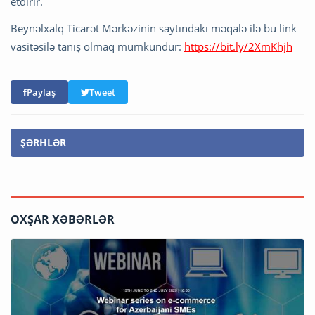
etdirir.
Beynəlxalq Ticarət Mərkəzinin saytındakı məqalə ilə bu link
vasitəsilə tanış olmaq mümkündür:
https://bit.ly/2XmKhjh
Paylaş
Tweet
ŞƏRHLƏR
OXŞAR XƏBƏRLƏR