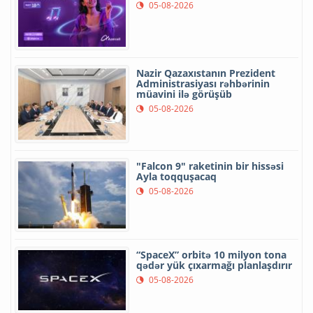
05-08-2026
Nazir Qazaxıstanın Prezident
Administrasiyası rəhbərinin
müavini ilə görüşüb
05-08-2026
"Falcon 9" raketinin bir hissəsi
Ayla toqquşacaq
05-08-2026
“SpaceX” orbitə 10 milyon tona
qədər yük çıxarmağı planlaşdırır
05-08-2026