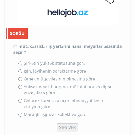
SORĞU
İT mütəxəssislər iş yerlərini hansı meyarlar əsasında
seçir ?
Şirkətin yüksək statusuna görə
İşin, layihənin xarakterinə görə
Əmək müqaviləsinin olmasına görə
Yüksək əmək haqqına, mükafatlara və digər
güzəştlərə görə
Gələcək karyerası üçün əhəmiyyət kəsb
etdiyinə görə
Maraqlı, işgüzar kollektivə görə