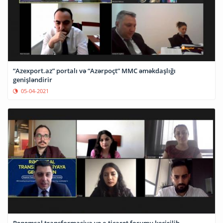
“Azexport.az” portalı və “Azərpoçt” MMC əməkdaşlığı
genişləndirir
05-04-2021