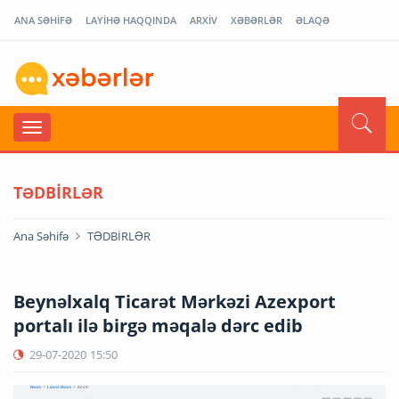
ANA SƏHİFƏ
LAYİHƏ HAQQINDA
ARXİV
XƏBƏRLƏR
ƏLAQƏ
TƏDBİRLƏR
Ana Səhifə
TƏDBİRLƏR
Beynəlxalq Ticarət Mərkəzi Azexport
portalı ilə birgə məqalə dərc edib
29-07-2020
15:50