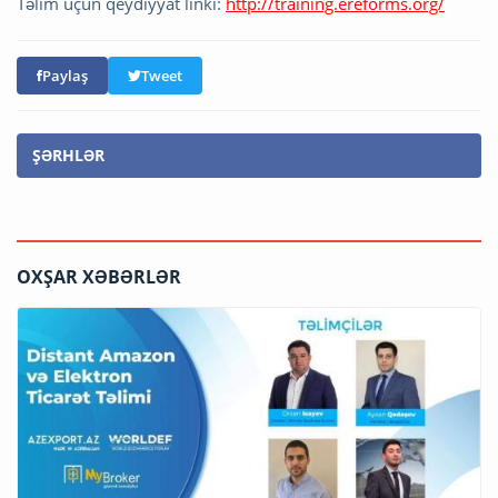
Təlim üçün qeydiyyat linki:
http://training.ereforms.org/
Paylaş
Tweet
ŞƏRHLƏR
OXŞAR XƏBƏRLƏR