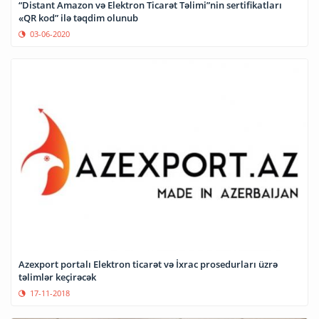
“Distant Amazon və Elektron Ticarət Təlimi”nin sertifikatları
«QR kod” ilə təqdim olunub
03-06-2020
Azexport portalı Elektron ticarət və İxrac prosedurları üzrə
təlimlər keçirəcək
17-11-2018