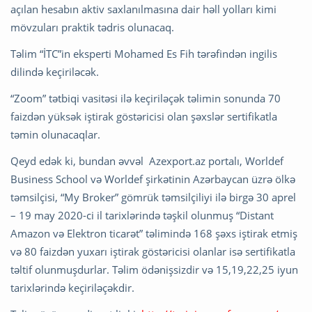
açılan hesabın aktiv saxlanılmasına dair həll yolları kimi
mövzuları praktik tədris olunacaq.
Təlim “İTC”in eksperti Mohamed Es Fih tərəfindən ingilis
dilində keçiriləcək.
“Zoom” tətbiqi vasitəsi ilə keçiriləçək təlimin sonunda 70
faizdən yüksək iştirak göstəricisi olan şəxslər sertifikatla
təmin olunacaqlar.
Qeyd edək ki, bundan əvvəl Azexport.az portalı, Worldef
Business School və Worldef şirkətinin Azərbaycan üzrə ölkə
təmsilçisi, “My Broker” gömrük təmsilçiliyi ilə birgə 30 aprel
– 19 may 2020-ci il tarixlərində təşkil olunmuş “Distant
Amazon və Elektron ticarət” təlimində 168 şəxs iştirak etmiş
və 80 faizdən yuxarı iştirak göstəricisi olanlar isə sertifikatla
təltif olunmuşdurlar. Təlim ödənişsizdir və 15,19,22,25 iyun
tarixlərində keçiriləçəkdir.