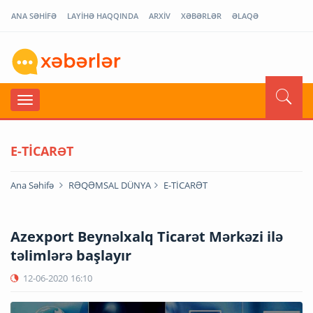
ANA SƏHİFƏ
LAYİHƏ HAQQINDA
ARXİV
XƏBƏRLƏR
ƏLAQƏ
E-TİCARƏT
Ana Səhifə
RƏQƏMSAL DÜNYA
E-TİCARƏT
Azexport Beynəlxalq Ticarət Mərkəzi ilə
təlimlərə başlayır
12-06-2020
16:10