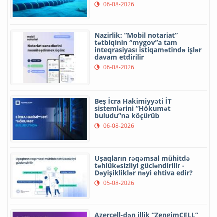
06-08-2026
Nazirlik: “Mobil notariat”
tətbiqinin “mygov”a tam
inteqrasiyası istiqamətində işlər
davam etdirilir
06-08-2026
Beş İcra Hakimiyyəti İT
sistemlərini “Hökumət
buludu”na köçürüb
06-08-2026
Uşaqların rəqəmsal mühitdə
təhlükəsizliyi gücləndirilir -
Dəyişikliklər nəyi ehtiva edir?
05-08-2026
Azercell-dən illik “ZengimCELL”