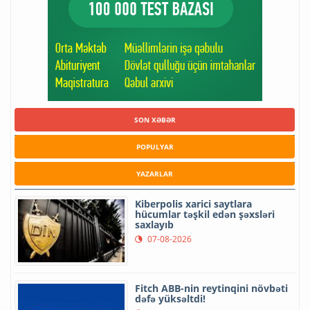
SON XƏBƏR
POPULYAR
YAZARLAR
Kiberpolis xarici saytlara
hücumlar təşkil edən şəxsləri
saxlayıb
07-08-2026
Fitch ABB-nin reytinqini növbəti
dəfə yüksəltdi!