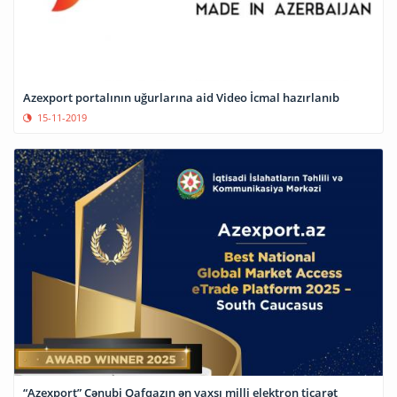
Azexport portalının uğurlarına aid Video İcmal hazırlanıb
15-11-2019
“Azexport” Cənubi Qafqazın ən yaxşı milli elektron ticarət