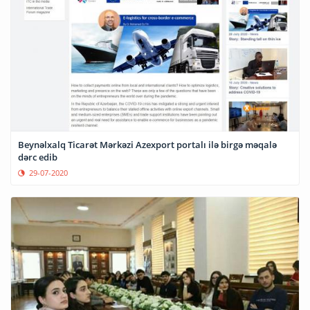
Beynəlxalq Ticarət Mərkəzi Azexport portalı ilə birgə məqalə
dərc edib
29-07-2020