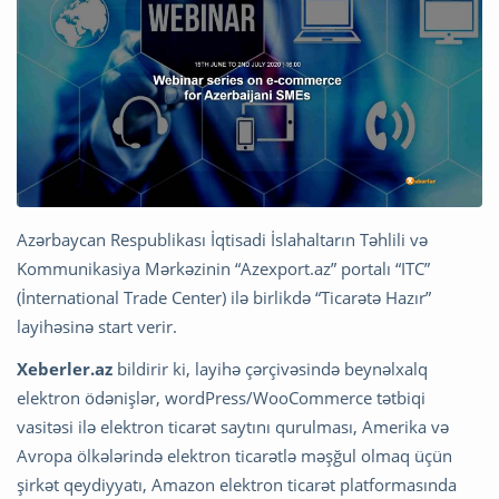
Azərbaycan Respublikası İqtisadi İslahaltarın Təhlili və
Kommunikasiya Mərkəzinin “Azexport.az” portalı “ITC”
(İnternational Trade Center) ilə birlikdə “Ticarətə Hazır”
layihəsinə start verir.
Xeberler.az
bildirir ki, layihə çərçivəsində beynəlxalq
elektron ödənişlər, wordPress/WooCommerce tətbiqi
vasitəsi ilə elektron ticarət saytını qurulması, Amerika və
Avropa ölkələrində elektron ticarətlə məşğul olmaq üçün
şirkət qeydiyyatı, Amazon elektron ticarət platformasında