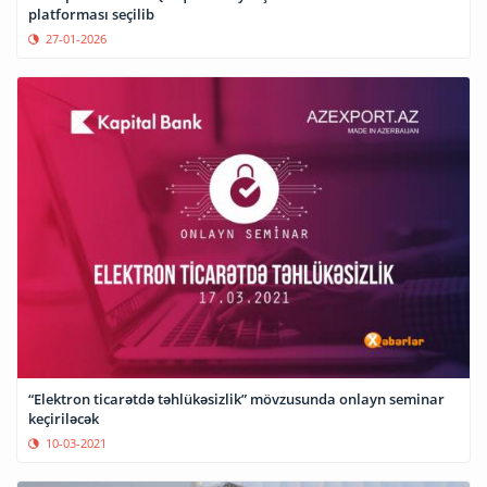
platforması seçilib
27-01-2026
“Elektron ticarətdə təhlükəsizlik” mövzusunda onlayn seminar
keçiriləcək
10-03-2021