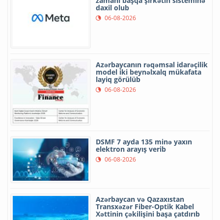
zamanı başqa şirkətin sisteminə
daxil olub
06-08-2026
Azərbaycanın rəqəmsal idarəçilik
model iki beynəlxalq mükafata
layiq görülüb
06-08-2026
DSMF 7 ayda 135 minə yaxın
elektron arayış verib
06-08-2026
Azərbaycan və Qazaxıstan
Transxəzər Fiber-Optik Kabel
Xəttinin çəkilişini başa çatdırıb