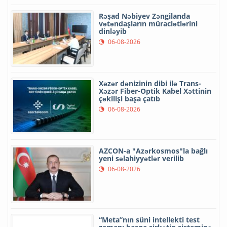
Rəşad Nəbiyev Zəngilanda
vətəndaşların müraciətlərini
dinləyib
06-08-2026
Xəzər dənizinin dibi ilə Trans-
Xəzər Fiber-Optik Kabel Xəttinin
çəkilişi başa çatıb
06-08-2026
AZCON-a "Azərkosmos"la bağlı
yeni səlahiyyətlər verilib
06-08-2026
“Meta”nın süni intellekti test