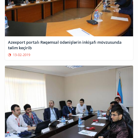
Azexport portalı Rəqəmsal ödənişlərin inkişafı mövzusunda
təlim keçirib
13-02-2019