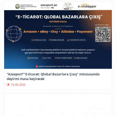
“Azexport”"E-ticarət: Qlobal Bazarlara Çıxış" mövzusunda
dəyirmi masa keçirəcək
19-06-2026