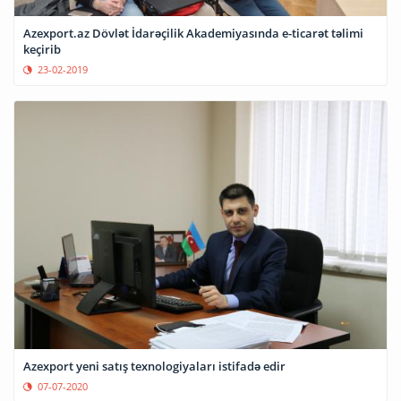
Azexport.az Dövlət İdarəçilik Akademiyasında e-ticarət təlimi
keçirib
23-02-2019
Azexport yeni satış texnologiyaları istifadə edir
07-07-2020