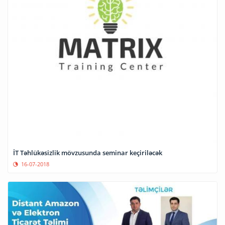
İT Təhlükəsizlik mövzusunda seminar keçiriləcək
16-07-2018