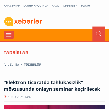
ANA SƏHİFƏ
LAYİHƏ HAQQINDA
ARXİV
XƏBƏRLƏR
ƏLAQƏ
TƏDBİRLƏR
Ana Səhifə
TƏDBİRLƏR
“Elektron ticarətdə təhlükəsizlik”
mövzusunda onlayn seminar keçiriləcək
10-03-2021
14:48