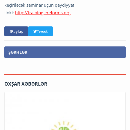
keçiriləcək seminar üçün qeydiyyat
linki:
http://training.ereforms.org
Paylaş
Tweet
ŞƏRHLƏR
OXŞAR XƏBƏRLƏR