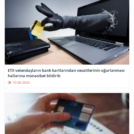
ETX vətəndaşların bank kartlarından vəsaitlərinin oğurlanması
hallarına münasibət bildirib
10-06-2024