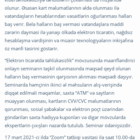
olunur. Əsasən kart məlumatlarının əldə olunması ilə
vətəndaşların hesablarından vəsaitlərin oğurlanması halları
baş verir. Belə halların baş verməsi vətəndaşlara maddi
zərərin dəyməsi ilə yanaşı ölkədə elektron ticarətin, nağdsız
hesablaşma vərdişinin və müasir texnologiyaların inkişafına
öz mənfi təsirini göstərir.
“Elektron ticarətdə təhlükəsizlik” mövzusunda maarifləndirici
onlayn seminarın təşkil olunmasında məqsəd qeyd olunan
halların baş verməsinin qarşısının alınması məqsədi daşıyır.
Seminarda həmçinin ikinci əl məhsuların alış-verişində
diqqət edilməli məqamlar, saxta “ATM” və saytların
müəyyən olunması, kartların CVV/CVC məlumatlarının
qorunması, sosial şəbəkələr və elektron poçt üzərindən
göndərilən saxta hədiyyə kuponları və digər mövzularda
ekspertlərin çıxışları nəzərdə tutulub. Seminar ödənişsizdir.
17 mart 2021-ci ildə “Zoom” tətbiqi vasitəsi ilə saat 10.00-da