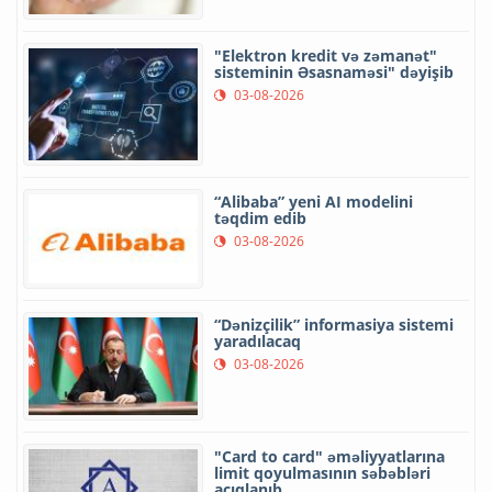
"Elektron kredit və zəmanət"
sisteminin Əsasnaməsi" dəyişib
03-08-2026
“Alibaba” yeni AI modelini
təqdim edib
03-08-2026
“Dənizçilik” informasiya sistemi
yaradılacaq
03-08-2026
"Card to card" əməliyyatlarına
limit qoyulmasının səbəbləri
açıqlanıb