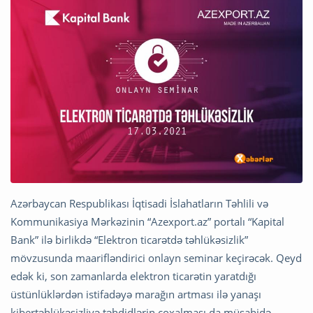
Azərbaycan Respublikası İqtisadi İslahatların Təhlili və
Kommunikasiya Mərkəzinin “Azexport.az” portalı “Kapital
Bank” ilə birlikdə “Elektron ticarətdə təhlükəsizlik”
mövzusunda maarifləndirici onlayn seminar keçirəcək. Qeyd
edək ki, son zamanlarda elektron ticarətin yaratdığı
üstünlüklərdən istifadəyə marağın artması ilə yanaşı
kibertəhlükəsizliyə təhdidlərin çoxalması da müşahidə