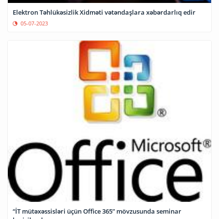
Elektron Təhlükəsizlik Xidməti vətəndaşlara xəbərdarlıq edir
05-07-2023
“İT mütəxəssisləri üçün Office 365” mövzusunda seminar