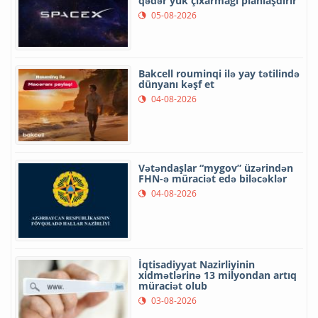
qədər yük çıxarmağı planlaşdırır
05-08-2026
Bakcell rouminqi ilə yay tətilində
dünyanı kəşf et
04-08-2026
Vətəndaşlar “mygov” üzərindən
FHN-ə müraciət edə biləcəklər
04-08-2026
İqtisadiyyat Nazirliyinin
xidmətlərinə 13 milyondan artıq
müraciət olub
03-08-2026