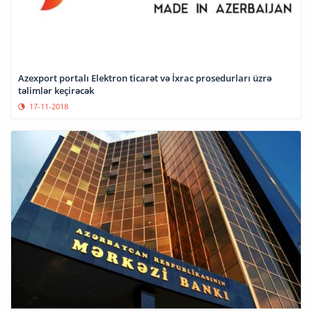
Azexport portalı Elektron ticarət və İxrac prosedurları üzrə
təlimlər keçirəcək
17-11-2018