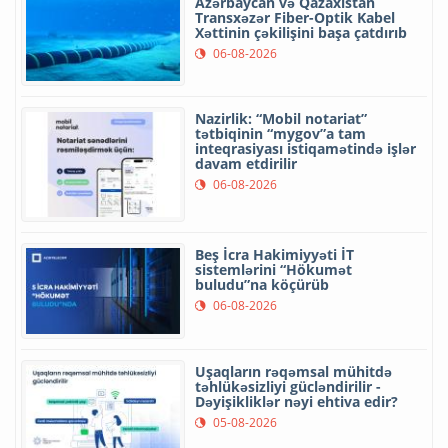
Azərbaycan və Qazaxıstan
Transxəzər Fiber-Optik Kabel
Xəttinin çəkilişini başa çatdırıb
06-08-2026
Nazirlik: “Mobil notariat”
tətbiqinin “mygov”a tam
inteqrasiyası istiqamətində işlər
davam etdirilir
06-08-2026
Beş İcra Hakimiyyəti İT
sistemlərini “Hökumət
buludu”na köçürüb
06-08-2026
Uşaqların rəqəmsal mühitdə
təhlükəsizliyi gücləndirilir -
Dəyişikliklər nəyi ehtiva edir?
05-08-2026