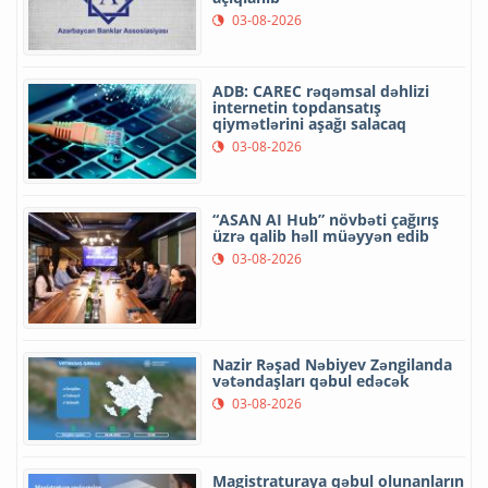
03-08-2026
ADB: CAREC rəqəmsal dəhlizi
internetin topdansatış
qiymətlərini aşağı salacaq
03-08-2026
“ASAN AI Hub” növbəti çağırış
üzrə qalib həll müəyyən edib
03-08-2026
Nazir Rəşad Nəbiyev Zəngilanda
vətəndaşları qəbul edəcək
03-08-2026
Magistraturaya qəbul olunanların