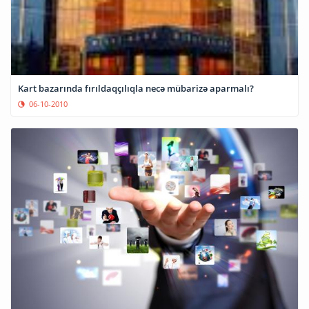
Kart bazarında fırıldaqçılıqla necə mübarizə aparmalı?
06-10-2010