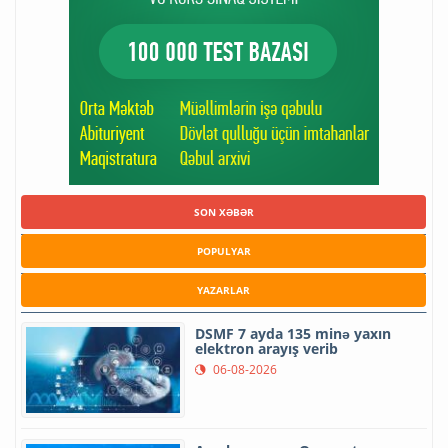
SON XƏBƏR
POPULYAR
YAZARLAR
DSMF 7 ayda 135 minə yaxın
elektron arayış verib
06-08-2026