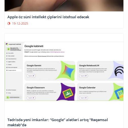
Apple öz süni intellekt çiplərini istehsal edəcək
19-12-2025
Tədrisdə yeni imkanlar: “Google” alətləri artıq “Rəqəmsal
məktəb”də