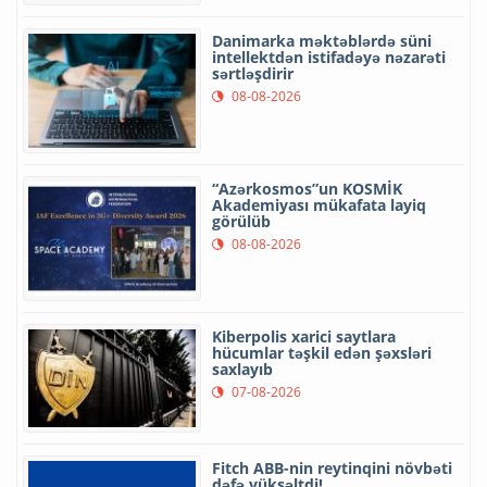
Danimarka məktəblərdə süni
intellektdən istifadəyə nəzarəti
sərtləşdirir
08-08-2026
“Azərkosmos”un KOSMİK
Akademiyası mükafata layiq
görülüb
08-08-2026
Kiberpolis xarici saytlara
hücumlar təşkil edən şəxsləri
saxlayıb
07-08-2026
Fitch ABB-nin reytinqini növbəti
dəfə yüksəltdi!