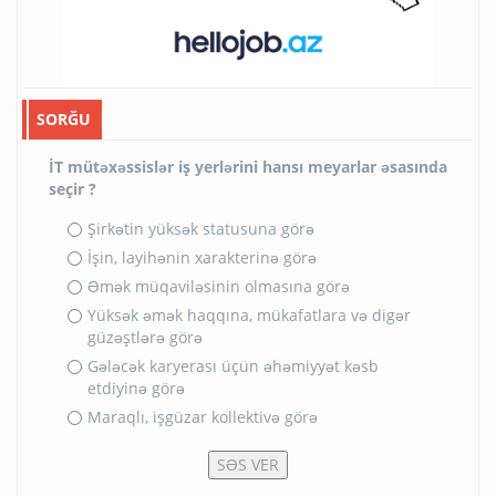
SORĞU
İT mütəxəssislər iş yerlərini hansı meyarlar əsasında
seçir ?
Şirkətin yüksək statusuna görə
İşin, layihənin xarakterinə görə
Əmək müqaviləsinin olmasına görə
Yüksək əmək haqqına, mükafatlara və digər
güzəştlərə görə
Gələcək karyerası üçün əhəmiyyət kəsb
etdiyinə görə
Maraqlı, işgüzar kollektivə görə