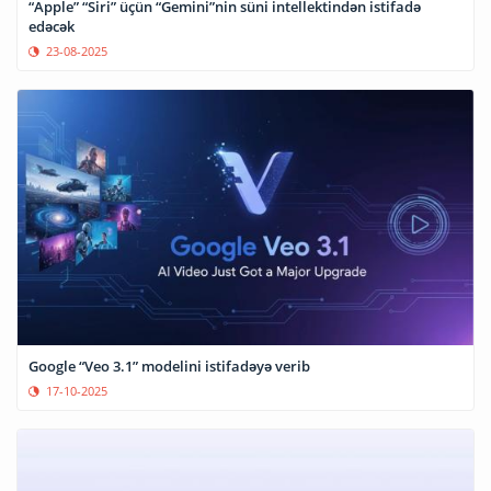
“Apple” “Siri” üçün “Gemini”nin süni intellektindən istifadə
edəcək
23-08-2025
Google “Veo 3.1” modelini istifadəyə verib
17-10-2025