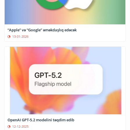
“Apple” və “Google” əməkdaşlıq edəcək
13-01-2026
OpenAI GPT-5.2 modelini təqdim edib
12-12-2025