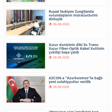
Rəşad Nəbiyev Zəngilanda
vətəndaşların müraciətlərini
dinləyib
06-08-2026
Xəzər dənizinin dibi ilə Trans-
Xəzər Fiber-Optik Kabel Xəttinin
çəkilişi başa çatıb
06-08-2026
AZCON-a "Azərkosmos"la bağlı
yeni səlahiyyətlər verilib
06-08-2026
“Meta”nın süni intellekti test