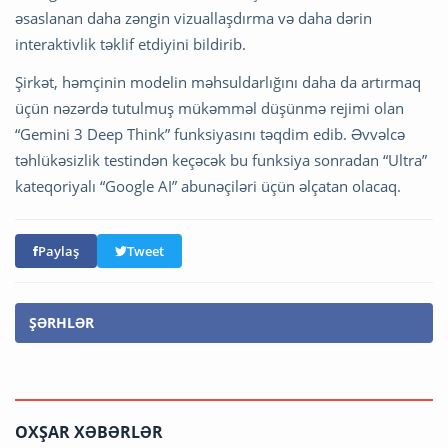
əsaslanan daha zəngin vizuallaşdırma və daha dərin
interaktivlik təklif etdiyini bildirib.
Şirkət, həmçinin modelin məhsuldarlığını daha da artırmaq
üçün nəzərdə tutulmuş mükəmməl düşünmə rejimi olan
“Gemini 3 Deep Think” funksiyasını təqdim edib. Əvvəlcə
təhlükəsizlik testindən keçəcək bu funksiya sonradan “Ultra”
kateqoriyalı “Google AI” abunəçiləri üçün əlçatan olacaq.
Paylaş
Tweet
ŞƏRHLƏR
OXŞAR XƏBƏRLƏR