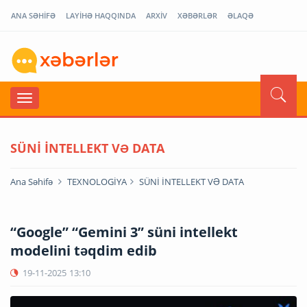
ANA SƏHİFƏ
LAYİHƏ HAQQINDA
ARXİV
XƏBƏRLƏR
ƏLAQƏ
SÜNİ İNTELLEKT VƏ DATA
Ana Səhifə
TEXNOLOGİYA
SÜNİ İNTELLEKT VƏ DATA
“Google” “Gemini 3” süni intellekt
modelini təqdim edib
19-11-2025
13:10