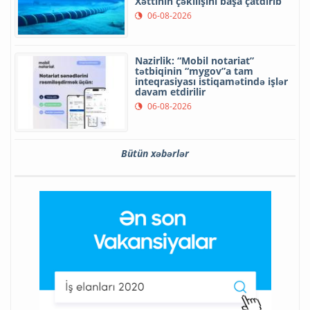
Xəttinin çəkilişini başa çatdırıb
06-08-2026
Nazirlik: “Mobil notariat”
tətbiqinin “mygov”a tam
inteqrasiyası istiqamətində işlər
davam etdirilir
06-08-2026
Bütün xəbərlər