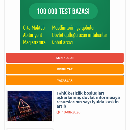
SON XƏBƏR
POPULYAR
YAZARLAR
Təhlükəsizlik boşluqları
aşkarlanmış dövlət informasiya
resurslarının sayı iyulda kəskin
artıb
10-08-2026