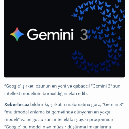
“Google” şirkəti özünün ən yeni və qabaqcıl “Gemini 3” süni
intellekt modelinin buraxıldığını elan edib.
Xeberler.az
bildirir ki, şirkətin məlumatına görə, “Gemini 3”
“multimodal anlama istiqamətində dünyanın ən yaxşı
modeli” və ən güclü süni intellektlə işləyən proqramıdır.
“Google” bu modelin ən müasir düşünmə imkanlarına