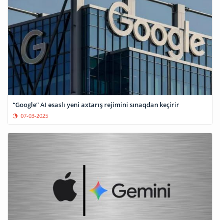
“Google” AI əsaslı yeni axtarış rejimini sınaqdan keçirir
07-03-2025