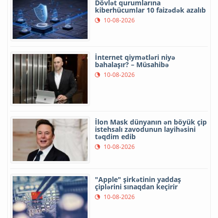
Dövlət qurumlarına
kiberhücumlar 10 faizədək azalıb
10-08-2026
İnternet qiymətləri niyə
bahalaşır? – Müsahibə
10-08-2026
İlon Mask dünyanın ən böyük çip
istehsalı zavodunun layihəsini
təqdim edib
10-08-2026
"Apple" şirkətinin yaddaş
çiplərini sınaqdan keçirir
10-08-2026