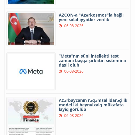
AZCON-a "Azərkosmos"la bağlı
yeni səlahiyyətlər verilib
06-08-2026
“Meta”nın süni intellekti test
zamanı başqa şirkətin sisteminə
daxil olub
06-08-2026
Azərbaycanın rəqəmsal idarəçilik
model iki beynəlxalq mükafata
layiq görülüb
06-08-2026