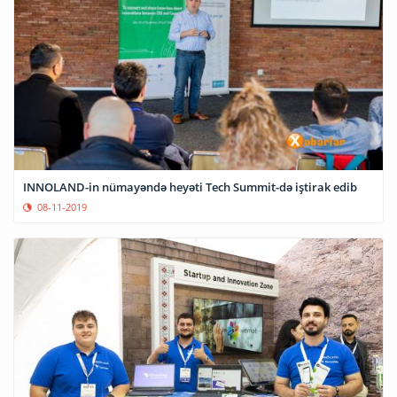
INNOLAND-in nümayəndə heyəti Tech Summit-də iştirak edib
08-11-2019