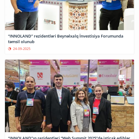
“INNOLAND” rezidentləri Beynəlxalq İnvestisiya Forumunda
təmsil olunub
24-09-2025
“INNOLAND”ın rezidentləri “Web Summit 2025”də iştirak ediblər