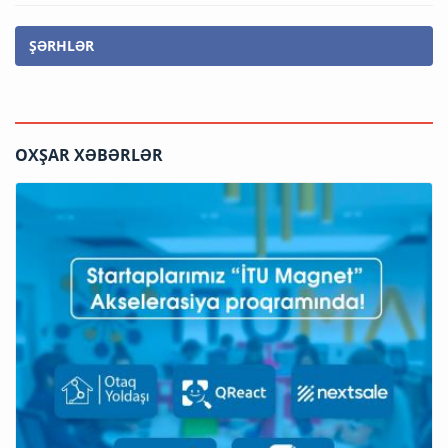
ŞƏRHLƏR
OXŞAR XƏBƏRLƏR