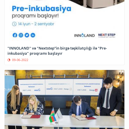
"INNOLAND" və "Nextstep”in birgə təşkilatçılığı ilə "Pre-
inkubasiya" proqramı başlayır
09-06-2022