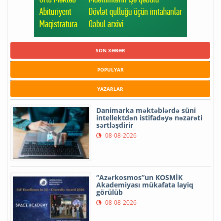
SON XƏBƏR
POPULYAR
YAZARLAR
Danimarka məktəblərdə süni
intellektdən istifadəyə nəzarəti
sərtləşdirir
08-08-2026
“Azərkosmos”un KOSMİK
Akademiyası mükafata layiq
görülüb
08-08-2026