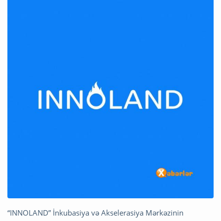
“INNOLAND” İnkubasiya və Akselerasiya Mərkəzinin