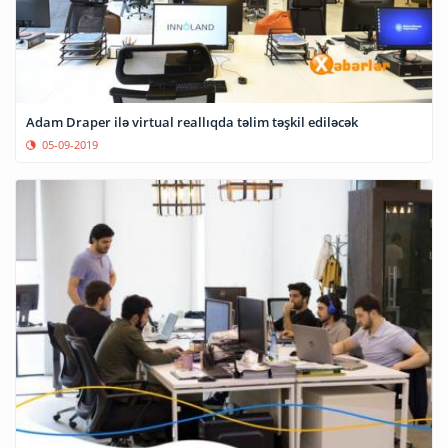
Adam Draper ilə virtual reallıqda təlim təşkil ediləcək
05-09-2019