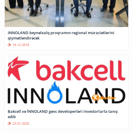
INNOLAND beynəlxalq proqramın regional müraciətlərini
qiymətləndirəcək
14-12-2018
Bakcell və İNNOLAND gənc developerləri investorlarla tanış
edib
23-01-2020