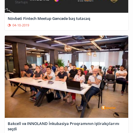
Növbəti Fintech Meetup Gəncədə baş tutacaq
04-10-2019
Bakcell və INNOLAND İnkubasiya Proqramının iştirakçılarını
seçdi