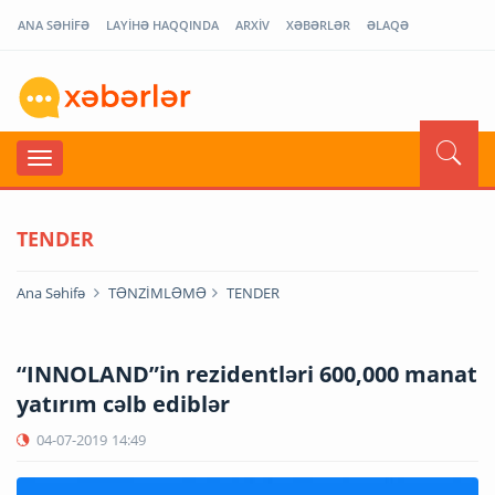
ANA SƏHİFƏ
LAYİHƏ HAQQINDA
ARXİV
XƏBƏRLƏR
ƏLAQƏ
TENDER
Ana Səhifə
TƏNZİMLƏMƏ
TENDER
“INNOLAND”in rezidentləri 600,000 manat
yatırım cəlb ediblər
04-07-2019
14:49