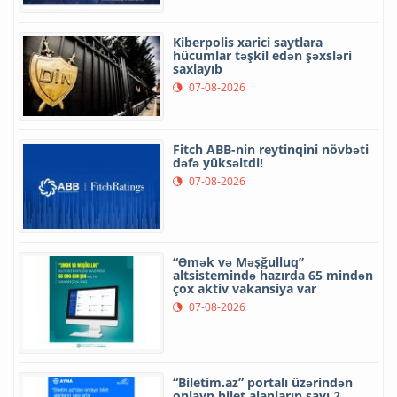
Kiberpolis xarici saytlara
hücumlar təşkil edən şəxsləri
saxlayıb
07-08-2026
Fitch ABB-nin reytinqini növbəti
dəfə yüksəltdi!
07-08-2026
“Əmək və Məşğulluq”
altsistemində hazırda 65 mindən
çox aktiv vakansiya var
07-08-2026
“Biletim.az” portalı üzərindən
onlayn bilet alanların sayı 2