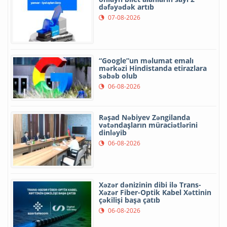
dəfəyədək artıb
07-08-2026
“Google”un məlumat emalı
mərkəzi Hindistanda etirazlara
səbəb olub
06-08-2026
Rəşad Nəbiyev Zəngilanda
vətəndaşların müraciətlərini
dinləyib
06-08-2026
Xəzər dənizinin dibi ilə Trans-
Xəzər Fiber-Optik Kabel Xəttinin
çəkilişi başa çatıb
06-08-2026