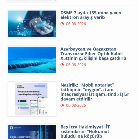
DSMF 7 ayda 135 minə yaxın
elektron arayış verib
06-08-2026
Azərbaycan və Qazaxıstan
Transxəzər Fiber-Optik Kabel
Xəttinin çəkilişini başa çatdırıb
06-08-2026
Nazirlik: “Mobil notariat”
tətbiqinin “mygov”a tam
inteqrasiyası istiqamətində işlər
davam etdirilir
06-08-2026
Beş İcra Hakimiyyəti İT
sistemlərini “Hökumət
buludu”na köçürüb