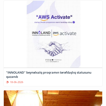
"INNOLAND" beynəlxalq proqramın tərəfdaşlıq statusunu
qazanıb
18-06-2026