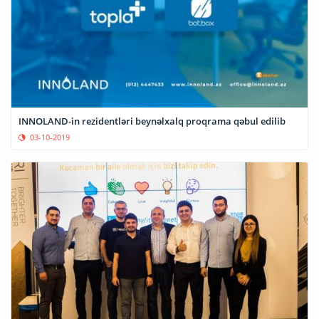
INNOLAND-in rezidentləri beynəlxalq proqrama qəbul edilib
03-10-2019