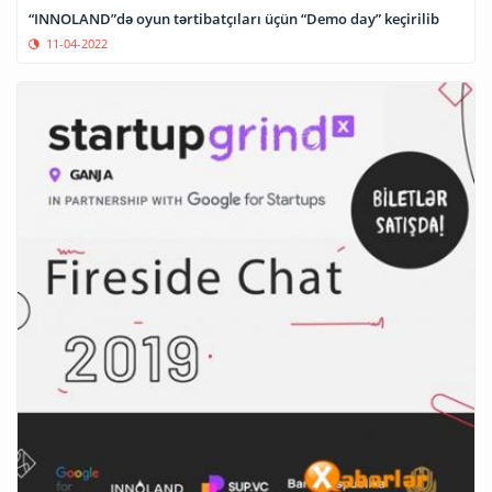
“INNOLAND”də oyun tərtibatçıları üçün “Demo day” keçirilib
11-04-2022