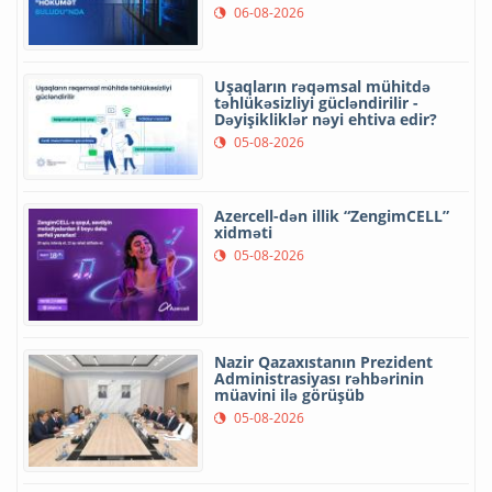
06-08-2026
Uşaqların rəqəmsal mühitdə
təhlükəsizliyi gücləndirilir -
Dəyişikliklər nəyi ehtiva edir?
05-08-2026
Azercell-dən illik “ZengimCELL”
xidməti
05-08-2026
Nazir Qazaxıstanın Prezident
Administrasiyası rəhbərinin
müavini ilə görüşüb
05-08-2026