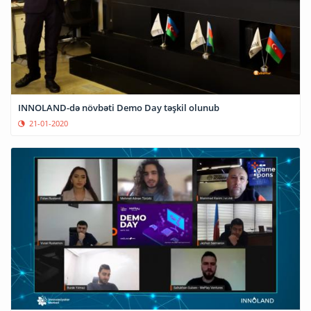
INNOLAND-də növbəti Demo Day təşkil olunub
21-01-2020