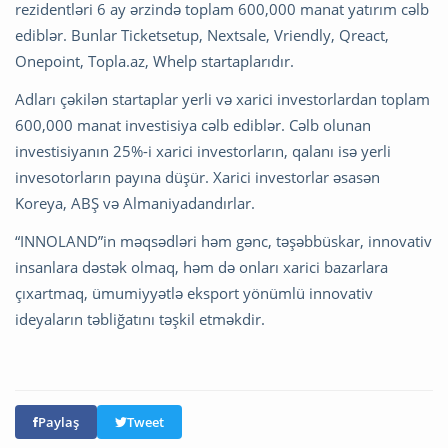
rezidentləri 6 ay ərzində toplam 600,000 manat yatırım cəlb
ediblər. Bunlar Ticketsetup, Nextsale, Vriendly, Qreact,
Onepoint, Topla.az, Whelp startaplarıdır.
Adları çəkilən startaplar yerli və xarici investorlardan toplam
600,000 manat investisiya cəlb ediblər. Cəlb olunan
investisiyanın 25%-i xarici investorların, qalanı isə yerli
invesotorların payına düşür. Xarici investorlar əsasən
Koreya, ABŞ və Almaniyadandırlar.
“INNOLAND”in məqsədləri həm gənc, təşəbbüskar, innovativ
insanlara dəstək olmaq, həm də onları xarici bazarlara
çıxartmaq, ümumiyyətlə eksport yönümlü innovativ
ideyaların təbliğatını təşkil etməkdir.
Paylaş
Tweet