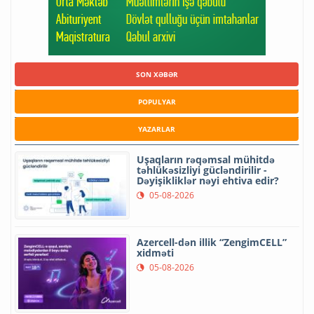
SON XƏBƏR
POPULYAR
YAZARLAR
Uşaqların rəqəmsal mühitdə
təhlükəsizliyi gücləndirilir -
Dəyişikliklər nəyi ehtiva edir?
05-08-2026
Azercell-dən illik “ZengimCELL”
xidməti
05-08-2026