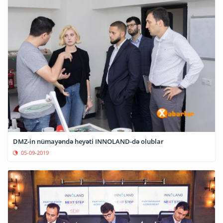
DMZ-in nümayəndə heyəti INNOLAND-də olublar
05-09-2019