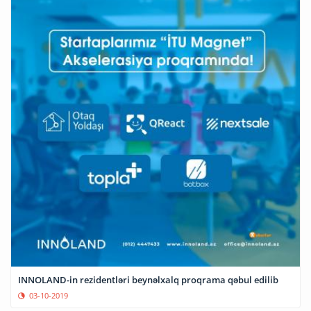
INNOLAND-in rezidentləri beynəlxalq proqrama qəbul edilib
03-10-2019