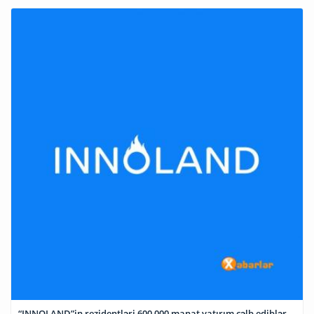
“INNOLAND”in rezidentləri 600,000 manat yatırım cəlb ediblər