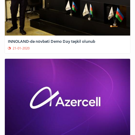
INNOLAND-də növbəti Demo Day təşkil olunub
21-01-2020