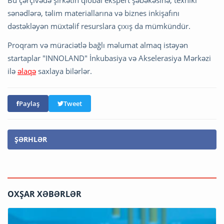
sənədlərə, təlim materiallarına və biznes inkişafını
dəstəkləyən müxtəlif resurslara çıxış da mümkündür.
Proqram və müraciətlə bağlı məlumat almaq istəyən
startaplar "INNOLAND" İnkubasiya və Akselerasiya Mərkəzi
ilə
əlaqə
saxlaya bilərlər.
Paylaş
Tweet
ŞƏRHLƏR
OXŞAR XƏBƏRLƏR