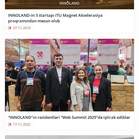
INNOLAND-in 5 startapı ITU Magnet Akselerasiya
proqramından məzun olub
07-11-2019
“INNOLAND”ın rezidentləri “Web Summit 2025”də iştirak ediblər
17-11-2025