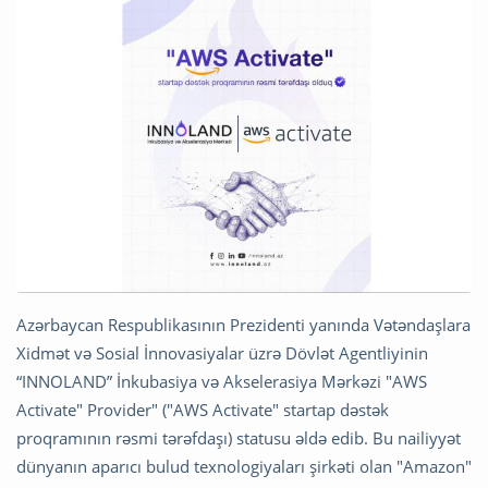
Azərbaycan Respublikasının Prezidenti yanında Vətəndaşlara
Xidmət və Sosial İnnovasiyalar üzrə Dövlət Agentliyinin
“INNOLAND” İnkubasiya və Akselerasiya Mərkəzi "AWS
Activate" Provider" ("AWS Activate" startap dəstək
proqramının rəsmi tərəfdaşı) statusu əldə edib. Bu nailiyyət
dünyanın aparıcı bulud texnologiyaları şirkəti olan "Amazon"