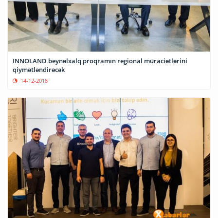
INNOLAND beynəlxalq proqramın regional müraciətlərini
qiymətləndirəcək
14-12-2018