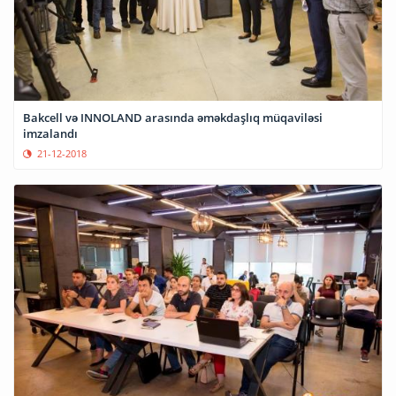
Bakcell və INNOLAND arasında əməkdaşlıq müqaviləsi
imzalandı
21-12-2018