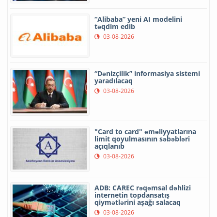
“Alibaba” yeni AI modelini
təqdim edib
03-08-2026
“Dənizçilik” informasiya sistemi
yaradılacaq
03-08-2026
"Card to card" əməliyyatlarına
limit qoyulmasının səbəbləri
açıqlanıb
03-08-2026
ADB: CAREC rəqəmsal dəhlizi
internetin topdansatış
qiymətlərini aşağı salacaq
03-08-2026