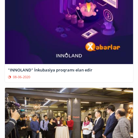
"INNOLAND" İnkubasiya proqramı elan edir
08-06-2020