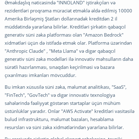
Əməkdaşlıq nəticəsində "INNOLAND" iştirakçıları və
rezidentləri proqrama müraciət etməklə əldə edilmiş 10000
Amerika Birləşmiş Ştatları dollarınadək kreditdən 2 il
müddətində yararlana bilirlər. Kreditləri şirkətin qabaqcıl
generativ süni zəka platforması olan "Amazon Bedrock"
xidmətləri üçün də istifadə etmək olar. Platforma üzərindən
"Anthropic Claude" , "Meta Llama" və digər qabaqcıl
generativ süni zəka modelləri ilə innovativ məhsulların daha
sürətli hazırlanması, sınaqdan keçirilməsi və bazara
çıxarılması imkanları mövcuddur.
Bu imkan xüsusilə süni zəka, məlumat analitikası, "SaaS",
"FinTech", "GovTech" və digər innovativ texnologiya
sahələrində fəaliyyət göstərən startaplar üçün mühüm
üstünlüklər yaradır. Onlar "AWS Activate" kreditləri vasitəsilə
bulud infrastrukturu, məlumat bazaları, hesablama
resursları və süni zəka xidmətlərindən yararlana bilirlər.
Bu çərçivədə şirkətin qlobal ekspert şəbəkəsinə, texniki