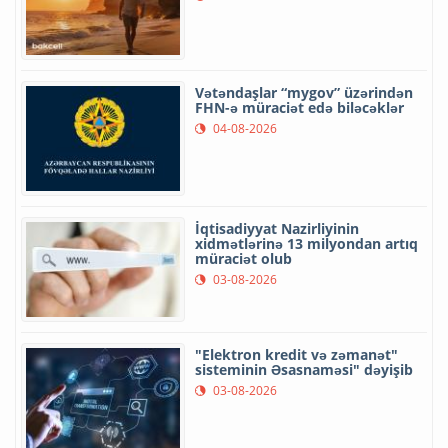
Vətəndaşlar “mygov” üzərindən
FHN-ə müraciət edə biləcəklər
04-08-2026
İqtisadiyyat Nazirliyinin
xidmətlərinə 13 milyondan artıq
müraciət olub
03-08-2026
"Elektron kredit və zəmanət"
sisteminin Əsasnaməsi" dəyişib
03-08-2026