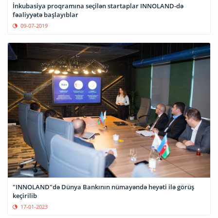
İnkubasiya proqramına seçilən startaplar INNOLAND-də
fəaliyyətə başlayıblar
09-07-2019
"INNOLAND"də Dünya Bankının nümayəndə heyəti ilə görüş
keçirilib
17-01-2023