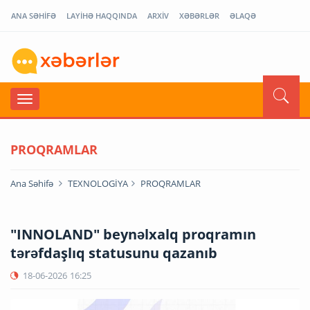
ANA SƏHİFƏ
LAYİHƏ HAQQINDA
ARXİV
XƏBƏRLƏR
ƏLAQƏ
PROQRAMLAR
Ana Səhifə
TEXNOLOGİYA
PROQRAMLAR
"INNOLAND" beynəlxalq proqramın
tərəfdaşlıq statusunu qazanıb
18-06-2026
16:25