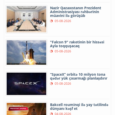
Nazir Qazaxıstanın Prezident
Administrasiyası rəhbərinin
müavini ilə görüşüb
05-08-2026
"Falcon 9" raketinin bir hissəsi
Ayla toqquşacaq
05-08-2026
“SpaceX” orbitə 10 milyon tona
qədər yük çıxarmağı planlaşdırır
05-08-2026
Bakcell rouminqi ilə yay tətilində
dünyanı kəşf et
04-08-2026