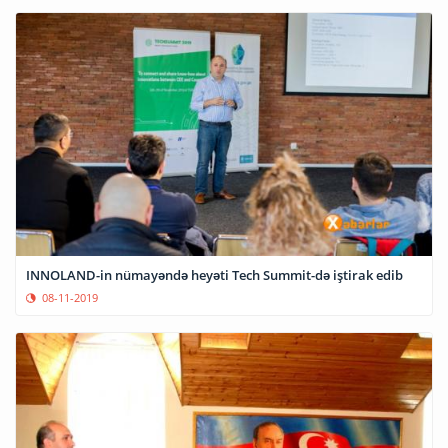
INNOLAND-in nümayəndə heyəti Tech Summit-də iştirak edib
08-11-2019