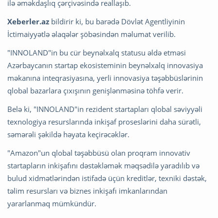
ilə əməkdaşlıq çərçivəsində reallaşıb.
Xeberler.az
bildirir ki, bu barədə Dövlət Agentliyinin
İctimaiyyətlə əlaqələr şöbəsindən məlumat verilib.
"INNOLAND"in bu cür beynəlxalq statusu əldə etməsi
Azərbaycanın startap ekosisteminin beynəlxalq innovasiya
məkanına inteqrasiyasına, yerli innovasiya təşəbbüslərinin
qlobal bazarlara çıxışının genişlənməsinə töhfə verir.
Belə ki, "INNOLAND"in rezident startapları qlobal səviyyəli
texnologiya resurslarında inkişaf proseslərini daha sürətli,
səmərəli şəkildə həyata keçirəcəklər.
"Amazon"un qlobal təşəbbüsü olan proqram innovativ
startapların inkişafını dəstəkləmək məqsədilə yaradılıb və
bulud xidmətlərindən istifadə üçün kreditlər, texniki dəstək,
təlim resursları və biznes inkişafı imkanlarından
yararlanmaq mümkündür.