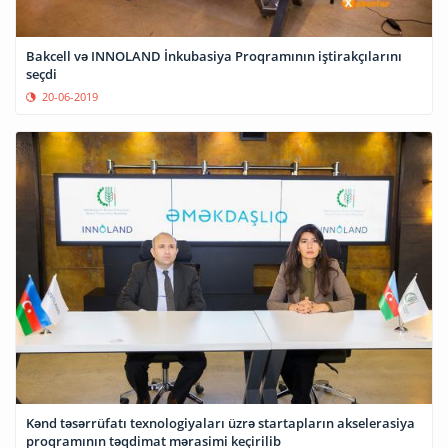
Bakcell və INNOLAND İnkubasiya Proqramının iştirakçılarını
seçdi
20-06-2019
Kənd təsərrüfatı texnologiyaları üzrə startapların akselerasiya
proqramının təqdimat mərasimi keçirilib