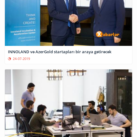
INNOLAND və AzerGold startapları bir araya gətirəcək
24-07-2019