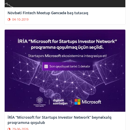
Növbəti Fintech Meetup Gəncədə baş tutacaq
04-10-2019
İRİA “Microsoft for Startups Investor Network” beynəlxalq
proqramına qoşulub
29-06-2026