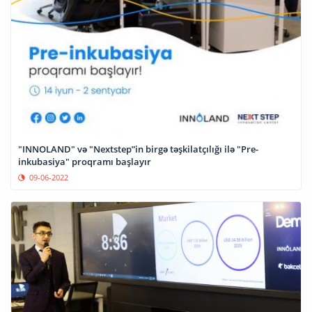
"INNOLAND" və "Nextstep”in birgə təşkilatçılığı ilə "Pre-
inkubasiya" proqramı başlayır
09-06-2022