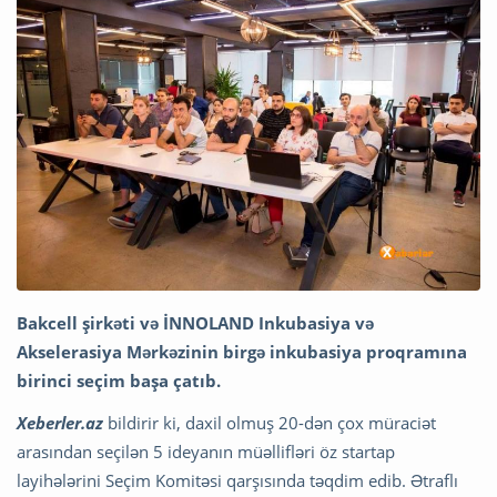
Bakcell şirkəti və İNNOLAND Inkubasiya və
Akselerasiya Mərkəzinin birgə inkubasiya proqramına
birinci seçim başa çatıb.
Xeberler.az
bildirir ki, daxil olmuş 20-dən çox müraciət
arasından seçilən 5 ideyanın müəllifləri öz startap
layihələrini Seçim Komitəsi qarşısında təqdim edib. Ətraflı