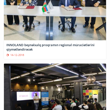
INNOLAND beynəlxalq proqramın regional müraciətlərini
qiymətləndirəcək
14-12-2018