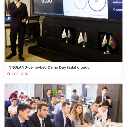
INNOLAND-də növbəti Demo Day təşkil olunub
21-01-2020