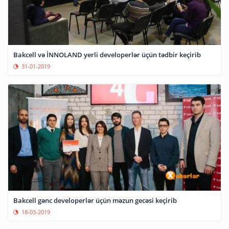
Bakcell və İNNOLAND yerli developerlər üçün tədbir keçirib
31-01-2019
Bakcell gənc developerlər üçün məzun gecəsi keçirib
18-03-2019