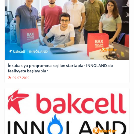
İnkubasiya proqramına seçilən startaplar INNOLAND-də
fəaliyyətə başlayıblar
09-07-2019