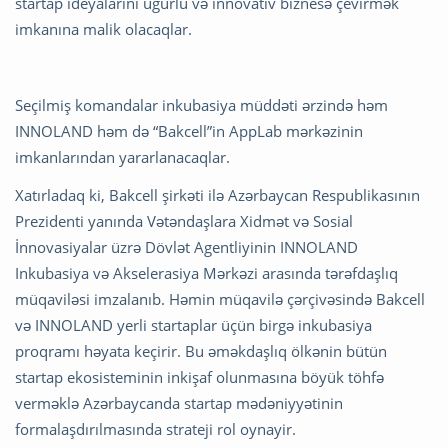
startap ideyalarını uğurlu və innovativ biznesə çevirmək
imkanına malik olacaqlar.
Seçilmiş komandalar inkubasiya müddəti ərzində həm
INNOLAND həm də “Bakcell”in AppLab mərkəzinin
imkanlarından yararlanacaqlar.
Xatırladaq ki, Bakcell şirkəti ilə Azərbaycan Respublikasının
Prezidenti yanında Vətəndaşlara Xidmət və Sosial
İnnovasiyalar üzrə Dövlət Agentliyinin INNOLAND
Inkubasiya və Akselerasiya Mərkəzi arasında tərəfdaşlıq
müqaviləsi imzalanıb. Həmin müqavilə çərçivəsində Bakcell
və INNOLAND yerli startaplar üçün birgə inkubasiya
proqramı həyata keçirir. Bu əməkdaşlıq ölkənin bütün
startap ekosisteminin inkişaf olunmasına böyük töhfə
verməklə Azərbaycanda startap mədəniyyətinin
formalaşdırılmasında strateji rol oynayir.