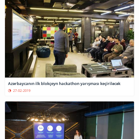
Azərbaycanın ilk blokçeyn hackathon yarışması keçiriləcək
27-02-2019