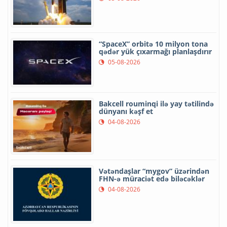
“SpaceX” orbitə 10 milyon tona
qədər yük çıxarmağı planlaşdırır
05-08-2026
Bakcell rouminqi ilə yay tətilində
dünyanı kəşf et
04-08-2026
Vətəndaşlar “mygov” üzərindən
FHN-ə müraciət edə biləcəklər
04-08-2026