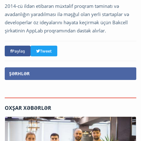
2014-cü ildən etibarən müxtəlif proqram təminatı və
avadanlığın yaradılması ilə məşğul olan yerli startaplar və
developerlər öz ideyalarını həyata keçirmək üçün Bakcell
şirkətinin AppLab proqramından dəstək alırlar.
Paylaş
Tweet
ŞƏRHLƏR
OXŞAR XƏBƏRLƏR