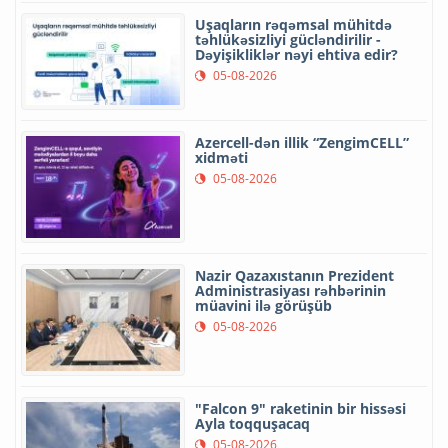
Uşaqların rəqəmsal mühitdə
təhlükəsizliyi gücləndirilir -
Dəyişikliklər nəyi ehtiva edir?
05-08-2026
Azercell-dən illik “ZengimCELL”
xidməti
05-08-2026
Nazir Qazaxıstanın Prezident
Administrasiyası rəhbərinin
müavini ilə görüşüb
05-08-2026
"Falcon 9" raketinin bir hissəsi
Ayla toqquşacaq
05-08-2026