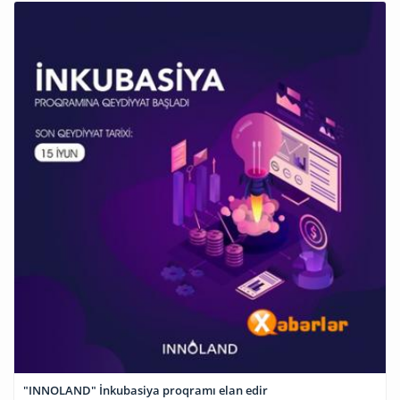
"INNOLAND" İnkubasiya proqramı elan edir