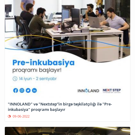
"INNOLAND" və "Nextstep”in birgə təşkilatçılığı ilə "Pre-
inkubasiya" proqramı başlayır
09-06-2022