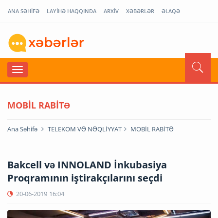
ANA SƏHİFƏ
LAYİHƏ HAQQINDA
ARXİV
XƏBƏRLƏR
ƏLAQƏ
MOBİL RABİTƏ
Ana Səhifə
TELEKOM VƏ NƏQLİYYAT
MOBİL RABİTƏ
Bakcell və INNOLAND İnkubasiya
Proqramının iştirakçılarını seçdi
20-06-2019
16:04