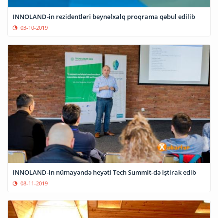
INNOLAND-in rezidentləri beynəlxalq proqrama qəbul edilib
03-10-2019
INNOLAND-in nümayəndə heyəti Tech Summit-də iştirak edib
08-11-2019