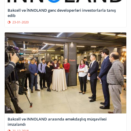
Bakcell və İNNOLAND gənc developerləri investorlarla tanış
edib
23-01-2020
Bakcell və INNOLAND arasında əməkdaşlıq müqaviləsi
imzalandı
21-12-2018