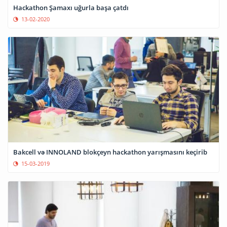
Hackathon Şamaxı uğurla başa çatdı
13-02-2020
Bakcell və INNOLAND blokçeyn hackathon yarışmasını keçirib
15-03-2019