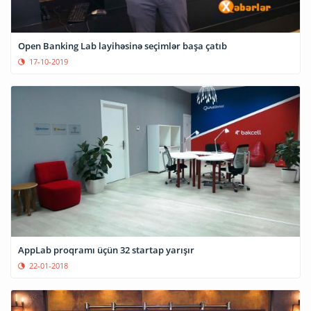
Open Banking Lab layihəsinə seçimlər başa çatıb
17-10-2019
AppLab proqramı üçün 32 startap yarışır
22-01-2018