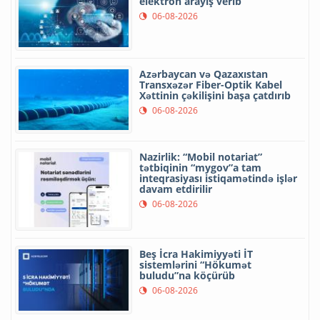
elektron arayış verib
06-08-2026
Azərbaycan və Qazaxıstan
Transxəzər Fiber-Optik Kabel
Xəttinin çəkilişini başa çatdırıb
06-08-2026
Nazirlik: “Mobil notariat”
tətbiqinin “mygov”a tam
inteqrasiyası istiqamətində işlər
davam etdirilir
06-08-2026
Beş İcra Hakimiyyəti İT
sistemlərini “Hökumət
buludu”na köçürüb
06-08-2026