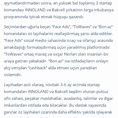
qiymətləndirmədən sonra, ən yüksək bal toplamış 3 startap
komandası INNOLAND və Bakcell şirkətinin birgə inkubasiya
proqramında iştirak etmək hüququ qazanıb.
Seçimlərdən uğurla keçən “Face Ads”, “ToWaves” və “Bon.az”
komandaları öz layihələrini reallaşdırmaq şansı əldə ediblər.
“Face Ads” sosial media sahəsində icraçı və sifarişçi arasında
əməkdaşlığı formalaşdırmaq üçün yaradılmış platformadır.
“ToWaves” ortaq maraq və oxşar fikirləri olan insanları bir
araya gətirən şəbəkədir. “Bon.az” isə istifadəçilərin onlayn
alış-verişdən “cashback“ əldə etməsi üçün yaradılan
sistemdir.
Layihədən asılı olaraq, növbəti 3-6 ay ərzində startap
komandaları INNOLAND və Bakcell təqdim olunan pulsuz
ofis sahəsi, peşəkar məsləhətlər, avadanlıq, təlimlər və digər
imkanlardan istifadə edə biləcəklər. Bu dəstək sayəsində
gənclər öz layihələri üzərində daha effektiv şəkildə işləyərək