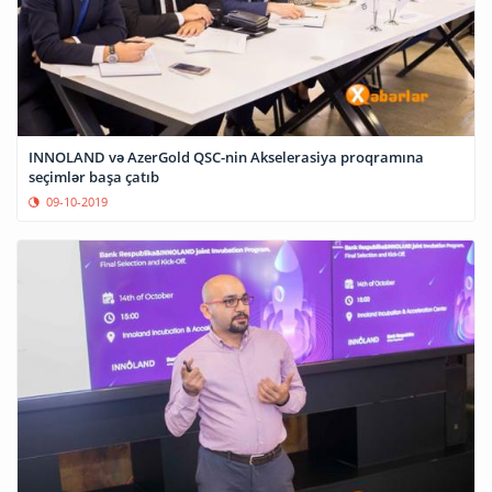
INNOLAND və AzerGold QSC-nin Akselerasiya proqramına
seçimlər başa çatıb
09-10-2019