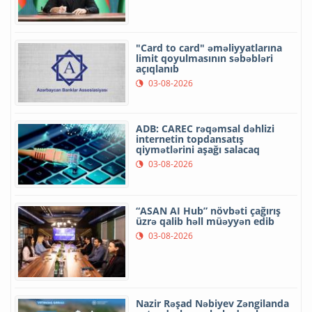
"Card to card" əməliyyatlarına
limit qoyulmasının səbəbləri
açıqlanıb
03-08-2026
ADB: CAREC rəqəmsal dəhlizi
internetin topdansatış
qiymətlərini aşağı salacaq
03-08-2026
“ASAN AI Hub” növbəti çağırış
üzrə qalib həll müəyyən edib
03-08-2026
Nazir Rəşad Nəbiyev Zəngilanda