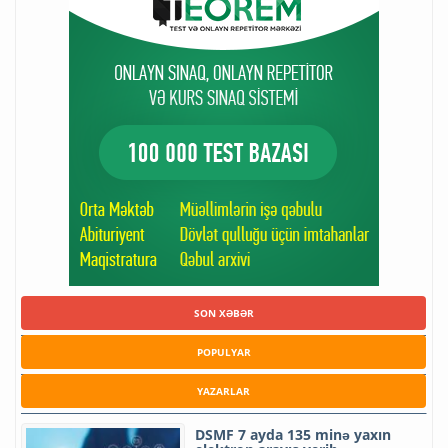
SON XƏBƏR
POPULYAR
YAZARLAR
DSMF 7 ayda 135 minə yaxın