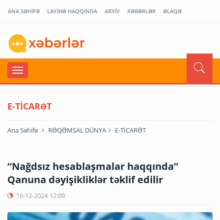
ANA SƏHİFƏ
LAYİHƏ HAQQINDA
ARXİV
XƏBƏRLƏR
ƏLAQƏ
E-TİCARƏT
Ana Səhifə
RƏQƏMSAL DÜNYA
E-TİCARƏT
“Nağdsız hesablaşmalar haqqında”
Qanuna dəyişikliklər təklif edilir
16-12-2024
12:09