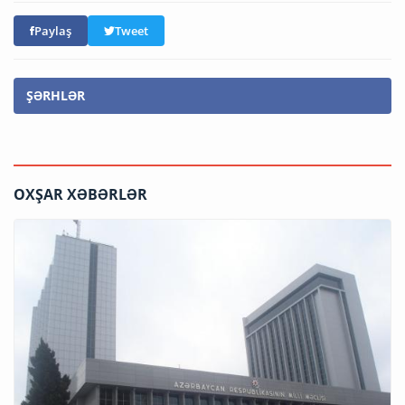
Paylaş
Tweet
ŞƏRHLƏR
OXŞAR XƏBƏRLƏR