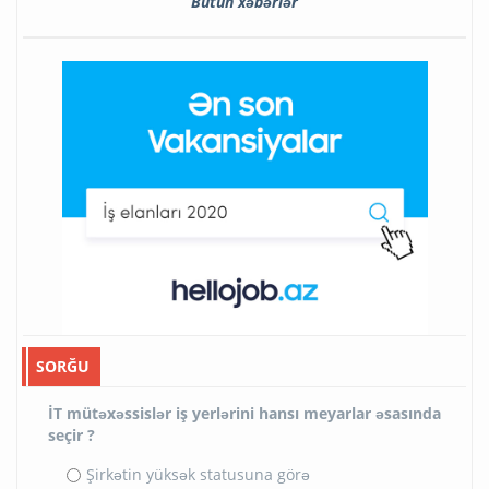
Bütün xəbərlər
SORĞU
İT mütəxəssislər iş yerlərini hansı meyarlar əsasında
seçir ?
Şirkətin yüksək statusuna görə