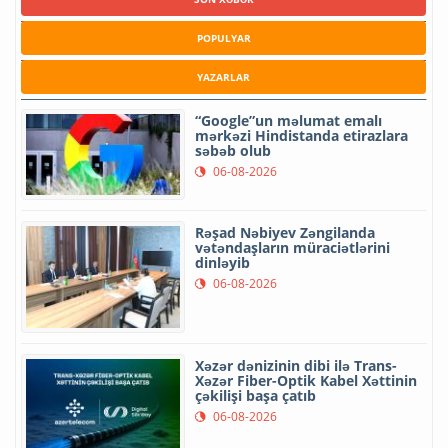
POPULYAR
YAZARLAR
“Google”un məlumat emalı
mərkəzi Hindistanda etirazlara
səbəb olub
06-08-2026
Rəşad Nəbiyev Zəngilanda
vətəndaşların müraciətlərini
dinləyib
06-08-2026
Xəzər dənizinin dibi ilə Trans-
Xəzər Fiber-Optik Kabel Xəttinin
çəkilişi başa çatıb
06-08-2026