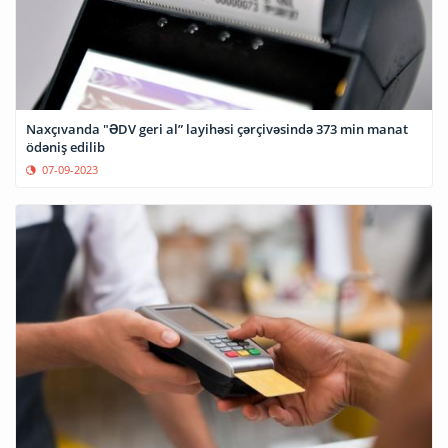
Naxçıvanda "ƏDV geri al” layihəsi çərçivəsində 373 min manat
ödəniş edilib
07-09-2023