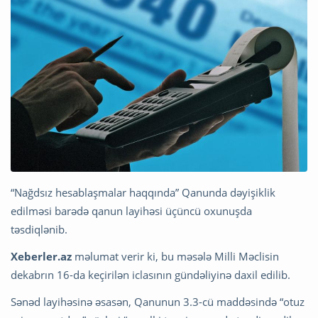
“Nağdsız hesablaşmalar haqqında” Qanunda dəyişiklik
edilməsi barədə qanun layihəsi üçüncü oxunuşda
təsdiqlənib.
Xeberler.az
məlumat verir ki, bu məsələ Milli Məclisin
dekabrın 16-da keçirilən iclasının gündəliyinə daxil edilib.
Sənəd layihəsinə əsasən, Qanunun 3.3-cü maddəsində “otuz