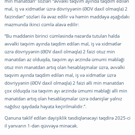
min manatdan” sözləri “əvvəlki təqvim ayında təqdim edilən
mal, iş və xidmətlər üzrə dövriyyənin (ƏDV daxil olmaqla) 2
faizindən” sözləri ilə əvəz edilir və həmin maddəyə aşağıdakı
məzmunda ikinci cümlə əlavə edilir:
“Bu maddənin birinci cümləsində nəzərdə tutulan halda
əvvəlki təqvim ayında təqdim edilən mal, iş və xidmətlər
üzrə dövriyyənin (ƏDV daxil olmaqla) 2 faizi otuz min
manatdan az olduqda, təqvim ayı ərzində ümumi məbləği
otuz min manatdan artıq olan hesablaşmalar üzrə, əvvəlki
təqvim ayında təqdim edilən mal, iş və xidmətlər üzrə
dövriyyənin (ƏDV daxil olmaqla) 2 faizi əlli min manatdan
çox olduqda isə təqvim ayı ərzində ümumi məbləği əlli min
manatdan artıq olan hesablaşmalar üzrə ödənişlər yalnız
nağdsız qaydada həyata keçirilməlidir.”.
Qanuna təklif edilən dəyişiklik təsdiqlənəcəyi təqdirə 2025-ci
il yanvarın 1-dən qüvvəyə minəcək.