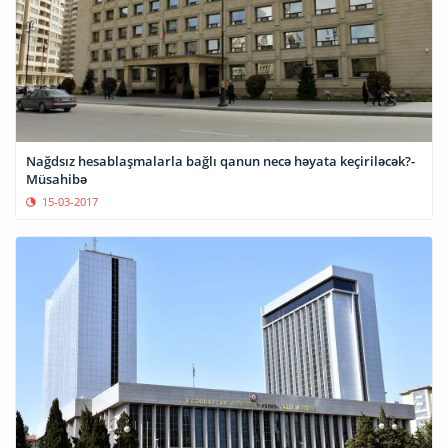
Nağdsız hesablaşmalarla bağlı qanun necə həyata keçiriləcək?-
Müsahibə
15-03-2017