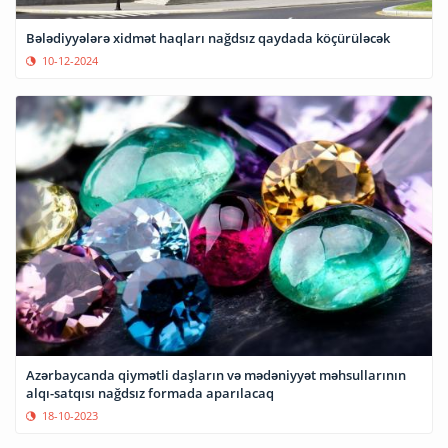
Bələdiyyələrə xidmət haqları nağdsız qaydada köçürüləcək
10-12-2024
Azərbaycanda qiymətli daşların və mədəniyyət məhsullarının
alqı-satqısı nağdsız formada aparılacaq
18-10-2023