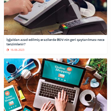
İşğaldan azad edilmiş ərazilərdə ƏDV-nin geri qaytarılması necə
tənzimlənir?
16-06-2023