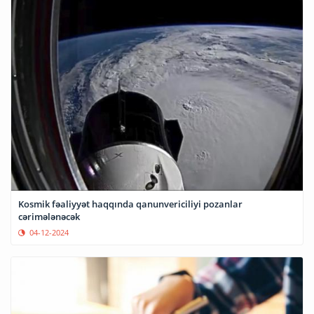
Kosmik fəaliyyət haqqında qanunvericiliyi pozanlar
cərimələnəcək
04-12-2024