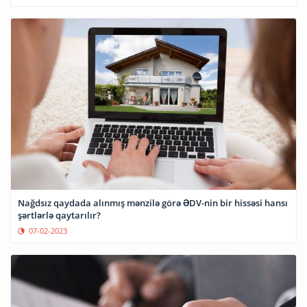
Nağdsız qaydada alınmış mənzilə görə ƏDV-nin bir hissəsi hansı
şərtlərlə qaytarılır?
07-02-2023