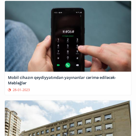
Mobil cihazın qeydiyyatından yayınanlar cərimə ediləcək-
Məbləğlər
28-01-2023