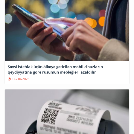
Şəxsi istehlak üçün ölkəyə gətirilən mobil cihazların
qeydiyyatına görə rüsumun məbləğləri azaldılır
06-10-2023