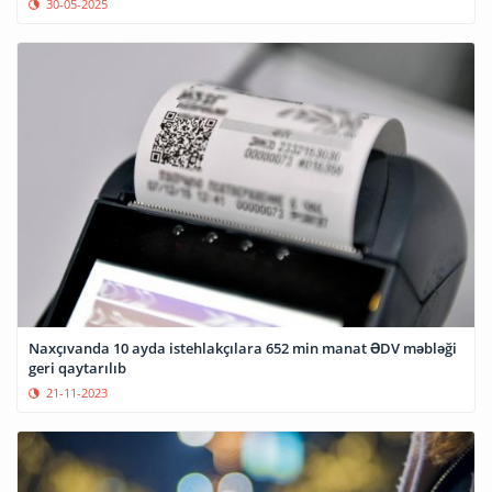
30-05-2025
Naxçıvanda 10 ayda istehlakçılara 652 min manat ƏDV məbləği
geri qaytarılıb
21-11-2023