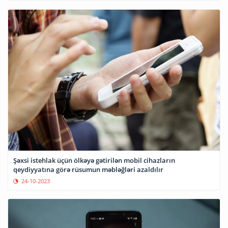
Şəxsi istehlak üçün ölkəyə gətirilən mobil cihazların
qeydiyyatına görə rüsumun məbləğləri azaldılır
24-10-2023