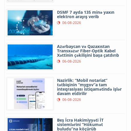
DSMF 7 ayda 135 minə yaxın
elektron arayış verib
06-08-2026
Azərbaycan və Qazaxıstan
Transxəzər Fiber-Optik Kabel
Xəttinin çəkilişini başa çatdırıb
06-08-2026
Nazirlik: “Mobil notariat”
tətbiqinin “mygov”a tam
inteqrasiyası istiqamətində işlər
davam etdirilir
06-08-2026
Beş İcra Hakimiyyəti İT
sistemlərini “Hökumət
buludu”na köçürüb