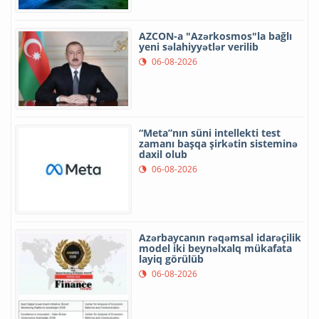
AZCON-a "Azərkosmos"la bağlı
yeni səlahiyyətlər verilib
06-08-2026
“Meta”nın süni intellekti test
zamanı başqa şirkətin sisteminə
daxil olub
06-08-2026
Azərbaycanın rəqəmsal idarəçilik
model iki beynəlxalq mükafata
layiq görülüb
06-08-2026