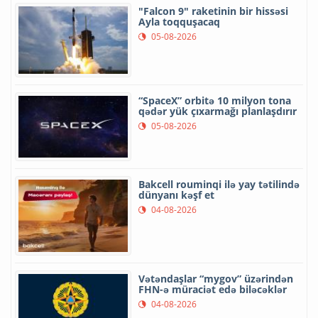
"Falcon 9" raketinin bir hissəsi
Ayla toqquşacaq
05-08-2026
“SpaceX” orbitə 10 milyon tona
qədər yük çıxarmağı planlaşdırır
05-08-2026
Bakcell rouminqi ilə yay tətilində
dünyanı kəşf et
04-08-2026
Vətəndaşlar “mygov” üzərindən
FHN-ə müraciət edə biləcəklər
04-08-2026