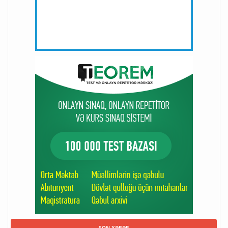
SON XƏBƏR