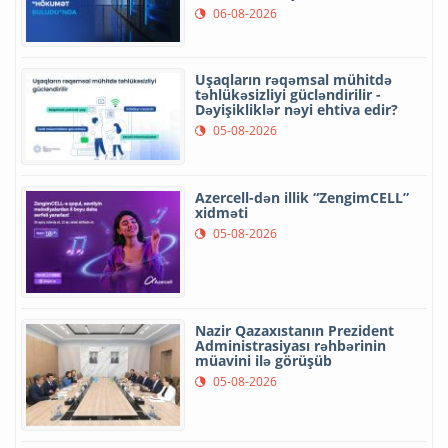
06-08-2026
Uşaqların rəqəmsal mühitdə
təhlükəsizliyi gücləndirilir -
Dəyişikliklər nəyi ehtiva edir?
05-08-2026
Azercell-dən illik “ZengimCELL”
xidməti
05-08-2026
Nazir Qazaxıstanın Prezident
Administrasiyası rəhbərinin
müavini ilə görüşüb
05-08-2026