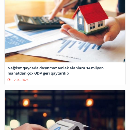
Nağdsız qaydada daşınmaz əmlak alanlara 14 milyon
manatdan çox ƏDV geri qaytarılıb
12-09-2024