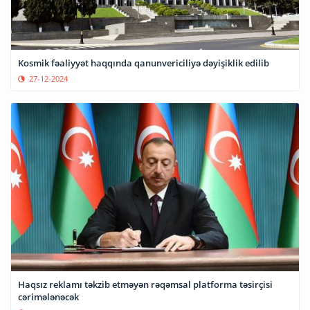
Kosmik fəaliyyət haqqında qanunvericiliyə dəyişiklik edilib
27-12-2024
Haqsız reklamı təkzib etməyən rəqəmsal platforma təsirçisi
cərimələnəcək