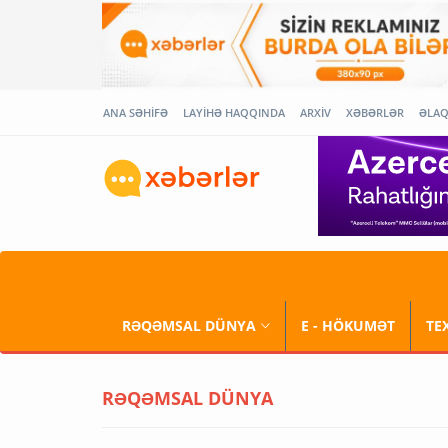
ANA SƏHİFƏ
LAYİHƏ HAQQINDA
ARXİV
XƏBƏRLƏR
ƏLA
RƏQƏMSAL DÜNYA
E - HÖKUMƏT
TE
RƏQƏMSAL DÜNYA