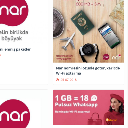
nilənmiş paketlər
7
Nar nömrəsini özünlə götür, xaricdə
Wi-Fi axtarma
25-07-2018