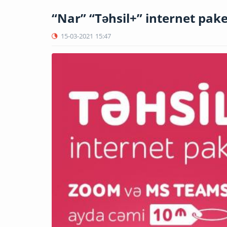
“Nar” “Təhsil+” internet pak
15-03-2021
15:47