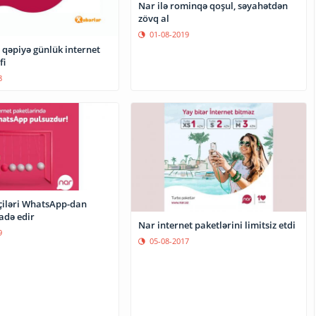
Nar ilə rominqə qoşul, səyahətdən
zövq al
01-08-2019
 qəpiyə günlük internet
fi
8
iləri WhatsApp-dan
fadə edir
Nar internet paketlərini limitsiz etdi
9
05-08-2017