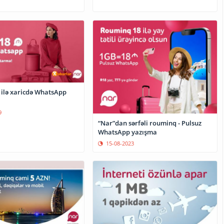
ilə xaricdə WhatsApp
9
“Nar”dan sərfəli rouminq - Pulsuz
WhatsApp yazışma
15-08-2023