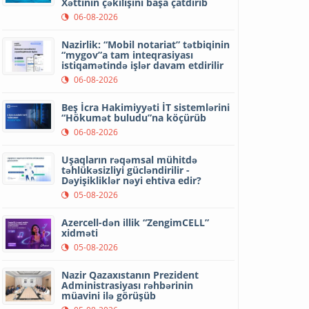
Xəttinin çəkilişini başa çatdırıb
06-08-2026
Nazirlik: “Mobil notariat” tətbiqinin
“mygov”a tam inteqrasiyası
istiqamətində işlər davam etdirilir
06-08-2026
Beş İcra Hakimiyyəti İT sistemlərini
“Hökumət buludu”na köçürüb
06-08-2026
Uşaqların rəqəmsal mühitdə
təhlükəsizliyi gücləndirilir -
Dəyişikliklər nəyi ehtiva edir?
05-08-2026
Azercell-dən illik “ZengimCELL”
xidməti
05-08-2026
Nazir Qazaxıstanın Prezident
Administrasiyası rəhbərinin
müavini ilə görüşüb