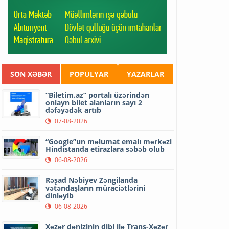
SON XƏBƏR
POPULYAR
YAZARLAR
“Biletim.az” portalı üzərindən
onlayn bilet alanların sayı 2
dəfəyədək artıb
07-08-2026
“Google”un məlumat emalı mərkəzi
Hindistanda etirazlara səbəb olub
06-08-2026
Rəşad Nəbiyev Zəngilanda
vətəndaşların müraciətlərini
dinləyib
06-08-2026
Xəzər dənizinin dibi ilə Trans-Xəzər