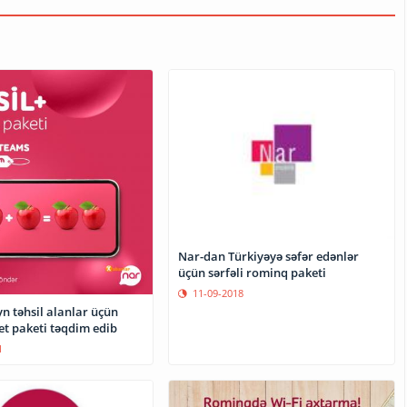
Nar-dan Türkiyəyə səfər edənlər
üçün sərfəli rominq paketi
11-09-2018
n təhsil alanlar üçün
et paketi təqdim edib
1