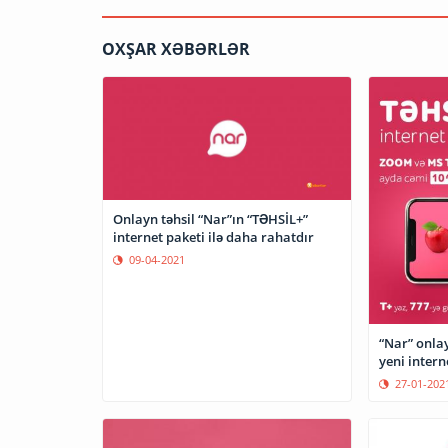
OXŞAR XƏBƏRLƏR
Onlayn təhsil “Nar”ın “TƏHSİL+”
internet paketi ilə daha rahatdır
09-04-2021
“Nar” onlay
yeni intern
27-01-202