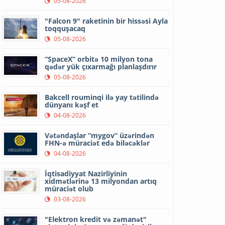
05-08-2026
"Falcon 9" raketinin bir hissəsi Ayla
toqquşacaq
05-08-2026
“SpaceX” orbitə 10 milyon tona
qədər yük çıxarmağı planlaşdırır
05-08-2026
Bakcell rouminqi ilə yay tətilində
dünyanı kəşf et
04-08-2026
Vətəndaşlar “mygov” üzərindən
FHN-ə müraciət edə biləcəklər
04-08-2026
İqtisadiyyat Nazirliyinin
xidmətlərinə 13 milyondan artıq
müraciət olub
03-08-2026
"Elektron kredit və zəmanət"