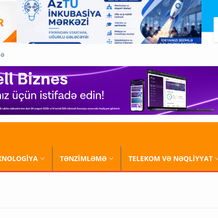
QƏ
XNOLOGİYA
TƏNZİMLƏMƏ
TELEKOM VƏ NƏQLİYYAT