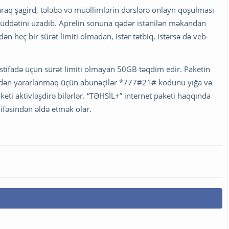
raq şagird, tələbə və müəllimlərin dərslərə onlayn qoşulması
müddətini uzadıb. Aprelin sonuna qədər istənilən məkandan
ən heç bir sürət limiti olmadan, istər tətbiq, istərsə də veb-
istifadə üçün sürət limiti olmayan 50GB təqdim edir. Paketin
etindən yararlanmaq üçün abunəçilər *777#21# kodunu yığa və
ti aktivləşdirə bilərlər. “TƏHSİL+” internet paketi haqqında
ifəsindən əldə etmək olar.