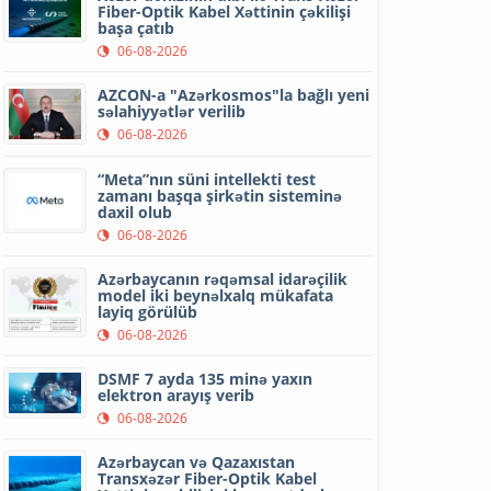
Fiber-Optik Kabel Xəttinin çəkilişi
başa çatıb
06-08-2026
AZCON-a "Azərkosmos"la bağlı yeni
səlahiyyətlər verilib
06-08-2026
“Meta”nın süni intellekti test
zamanı başqa şirkətin sisteminə
daxil olub
06-08-2026
Azərbaycanın rəqəmsal idarəçilik
model iki beynəlxalq mükafata
layiq görülüb
06-08-2026
DSMF 7 ayda 135 minə yaxın
elektron arayış verib
06-08-2026
Azərbaycan və Qazaxıstan
Transxəzər Fiber-Optik Kabel