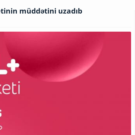
etinin müddətini uzadıb