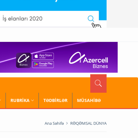
RUBRİKA
TƏDBİRLƏR
MÜSAHİBƏ
Ana Səhifə
RƏQƏMSAL DÜNYA