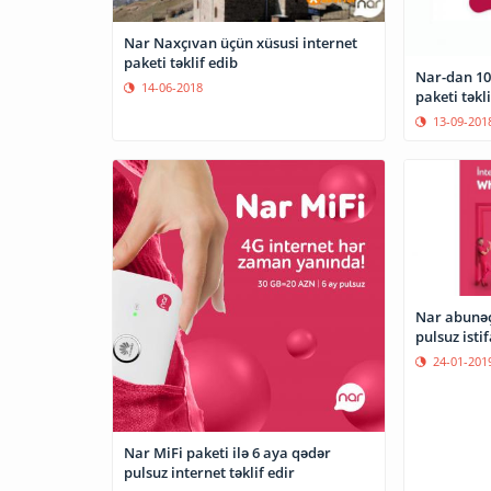
Nar Naxçıvan üçün xüsusi internet
paketi təklif edib
Nar-dan 10
14-06-2018
paketi təkli
13-09-201
Nar abunəç
pulsuz isti
24-01-201
Nar MiFi paketi ilə 6 aya qədər
pulsuz internet təklif edir