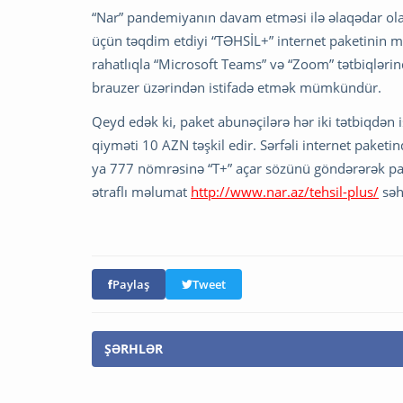
“Nar” pandemiyanın davam etməsi ilə əlaqədar ola
üçün təqdim etdiyi “TƏHSİL+” internet paketinin 
rahatlıqla “Microsoft Teams” və “Zoom” tətbiqlərind
brauzer üzərindən istifadə etmək mümkündür.
Qeyd edək ki, paket abunəçilərə hər iki tətbiqdən 
qiyməti 10 AZN təşkil edir. Sərfəli internet pak
ya 777 nömrəsinə “T+” açar sözünü göndərərək pake
ətraflı məlumat
http://www.nar.az/tehsil-plus/
səh
Paylaş
Tweet
ŞƏRHLƏR