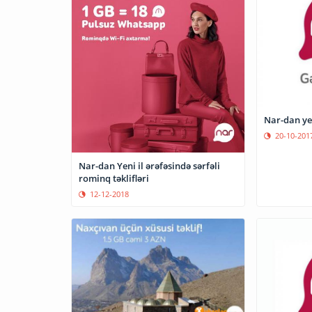
Nar-dan ye
20-10-201
Nar-dan Yeni il ərəfəsində sərfəli
rominq təklifləri
12-12-2018