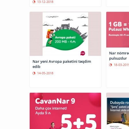
13-12-2018
Nar nömrə 
pulsuzdur
Nar yeni Avropa paketini təqdim
18-03-201
edib
14-05-2018