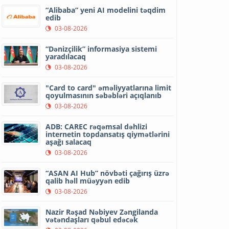
“Alibaba” yeni AI modelini təqdim
edib
03-08-2026
“Dənizçilik” informasiya sistemi
yaradılacaq
03-08-2026
"Card to card" əməliyyatlarına limit
qoyulmasının səbəbləri açıqlanıb
03-08-2026
ADB: CAREC rəqəmsal dəhlizi
internetin topdansatış qiymətlərini
aşağı salacaq
03-08-2026
“ASAN AI Hub” növbəti çağırış üzrə
qalib həll müəyyən edib
03-08-2026
Nazir Rəşad Nəbiyev Zəngilanda
vətəndaşları qəbul edəcək