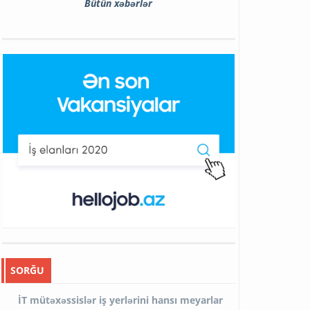
Bütün xəbərlər
SORĞU
İT mütəxəssislər iş yerlərini hansı meyarlar