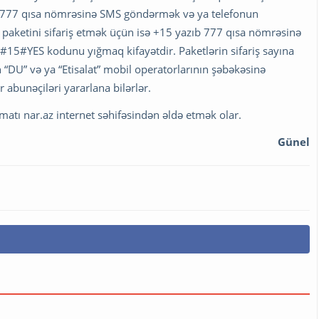
zıb 777 qısa nömrəsinə SMS göndərmək və ya telefonun
aketini sifariş etmək üçün isə +15 yazıb 777 qısa nömrəsinə
15#YES kodunu yığmaq kifayətdir. Paketlərin sifariş sayına
DU” və ya “Etisalat” mobil operatorlarının şəbəkəsinə
abunəçiləri yararlana bilərlər.
atı nar.az internet səhifəsindən əldə etmək olar.
Günel