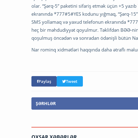
olar. “Şərq-5” paketini sifariş etmək üçün +5 ya
ekranında *777#5#YES kodunu yığmaq, “Şərq-15” p
SMS yollamaq və yaxud telefonun ekranında *777#
heç bir məhdudiyyət qoyulmur. Təklifdən BƏƏ-nin “
qoşulmuş öncədən və sonradan ödənişli bütün Nar 
Nar rominq xidmətləri haqqında daha ətraflı məlum
Paylaş
Tweet
ŞƏRHLƏR
OXŞAR XƏBƏRLƏR