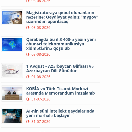
03-08-2026
Magistraturaya qəbul olunanların
nəzərinə: Qeydiyyat yalnız “mygov”
üzərindən aparılacaq
03-08-2026
Qarabağda bu il 3 400-ə yaxın yeni
abunəçi telekommunikasiya
xidmətlərinə qoşulub
03-08-2026
1 Avqust - Azərbaycan Əlifbası və
Azərbaycan Dili Günüdür
01-08-2026
KOBİA və Türk Ticarət Mərkəzi
arasında Memorandum imzalanıb
31-07-2026
Aİ-nin süni intellekt qaydalarında
yeni mərhələ başlayır
31-07-2026