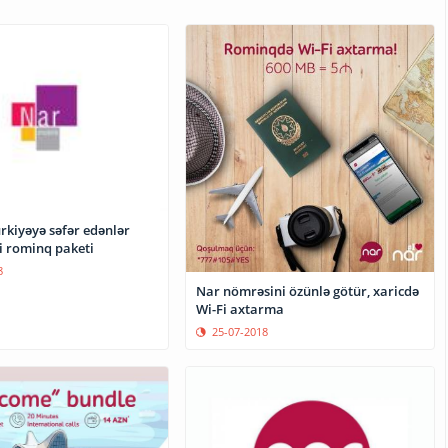
rkiyəyə səfər edənlər
i rominq paketi
8
Nar nömrəsini özünlə götür, xaricdə
Wi-Fi axtarma
25-07-2018