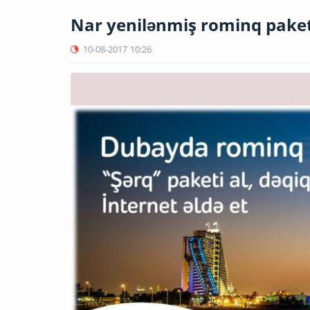
Nar yenilənmiş rominq paket
10-08-2017
10:26