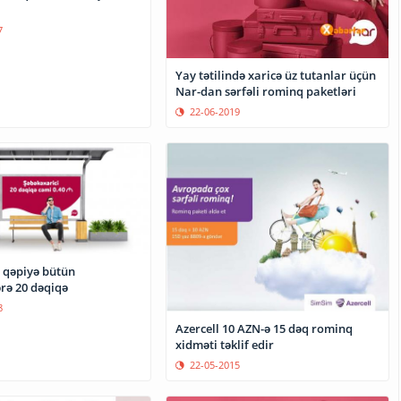
7
Yay tətilində xaricə üz tutanlar üçün
Nar-dan sərfəli rominq paketləri
22-06-2019
 qəpiyə bütün
rə 20 dəqiqə
8
Azercell 10 AZN-ə 15 dəq rominq
xidməti təklif edir
22-05-2015