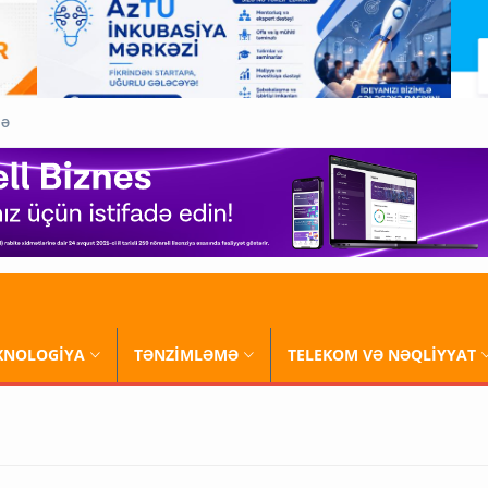
QƏ
XNOLOGİYA
TƏNZİMLƏMƏ
TELEKOM VƏ NƏQLİYYAT