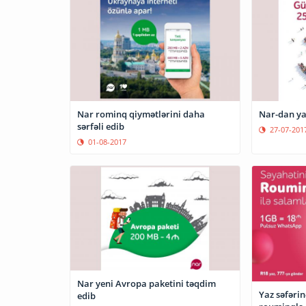
Nar rominq qiymətlərini daha
Nar-dan y
sərfəli edib
27-07-201
01-08-2017
Nar yeni Avropa paketini təqdim
Yaz səfərin
edib