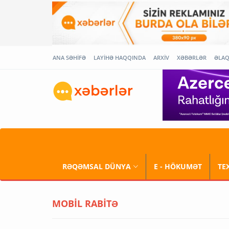
ANA SƏHİFƏ
LAYİHƏ HAQQINDA
ARXİV
XƏBƏRLƏR
ƏLA
RƏQƏMSAL DÜNYA
E - HÖKUMƏT
TE
MOBİL RABİTƏ