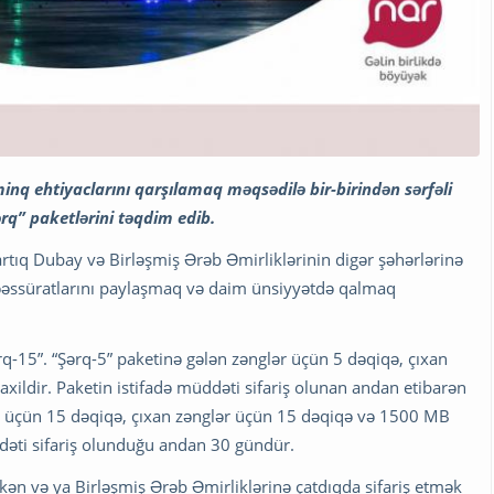
nq ehtiyaclarını qarşılamaq məqsədilə bir-birindən sərfəli
rq” paketlərini təqdim edib.
rtıq Dubay və Birləşmiş Ərəb Əmirliklərinin digər şəhərlərinə
əəssüratlarını paylaşmaq və daim ünsiyyətdə qalmaq
Şərq-15”. “Şərq-5” paketinə gələn zənglər üçün 5 dəqiqə, çıxan
axildir. Paketin istifadə müddəti sifariş olunan andan etibarən
lər üçün 15 dəqiqə, çıxan zənglər üçün 15 dəqiqə və 1500 MB
müddəti sifariş olunduğu andan 30 gündür.
kən və ya Birləşmiş Ərəb Əmirliklərinə çatdıqda sifariş etmək