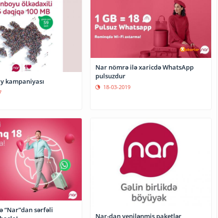
Nar nömrə ilə xaricdə WhatsApp
pulsuzdur
ay kampaniyası
18-03-2019
7
ə “Nar”dan sərfəli
Nar-dan yenilənmiş paketlər