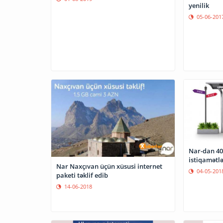
yenilik
05-06-201
Nar-dan 40
istiqamətlə
Nar Naxçıvan üçün xüsusi internet
04-05-201
paketi təklif edib
14-06-2018