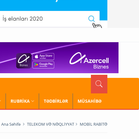
RUBRİKA
TƏDBİRLƏR
MÜSAHİBƏ
Ana Səhifə
TELEKOM VƏ NƏQLİYYAT
MOBİL RABİTƏ