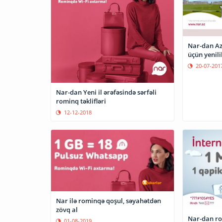
Nar-dan Az
üçün yenili
20-07-201
Nar-dan Yeni il ərəfəsində sərfəli
rominq təklifləri
12-12-2018
Nar ilə rominqə qoşul, səyahətdən
zövq al
Nar-dan ro
01-08-2019