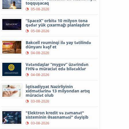
toqquşacaq
05-08-2026
“SpaceX” orbitə 10 milyon tona
qədər yük çıxarmağı planlaşdırır
05-08-2026
Bakcell rouminqi ilə yay tətilində
dünyanı kəşf et
04-08-2026
Vətəndaşlar “mygov” üzərindən
FHN-ə müraciət edə biləcəklər
04-08-2026
İqtisadiyyat Nazirliyinin
xidmətlərinə 13 milyondan artıq
müraciət olub
03-08-2026
"Elektron kredit və zəmanət"
sisteminin Əsasnaməsi" dəyişib
03-08-2026