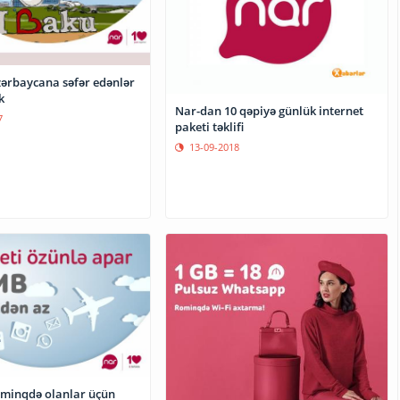
ərbaycana səfər edənlər
k
Nar-dan 10 qəpiyə günlük internet
7
paketi təklifi
13-09-2018
minqdə olanlar üçün