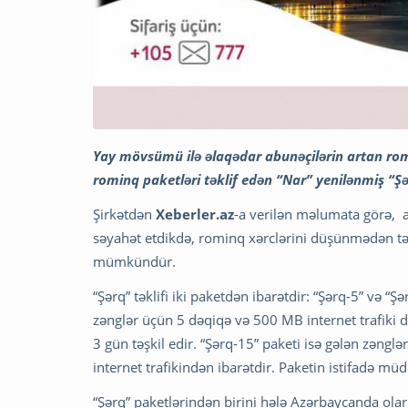
Yay mövsümü ilə əlaqədar abunəçilərin artan romi
rominq paketləri təklif edən “Nar” yenilənmiş “Şə
Şirkətdən
Xeberler.az
-a verilən məlumata görə, a
səyahət etdikdə, rominq xərclərini düşünmədən t
mümkündür.
“Şərq” təklifi iki paketdən ibarətdir: “Şərq-5” və “
zənglər üçün 5 dəqiqə və 500 MB internet trafiki d
3 gün təşkil edir. “Şərq-15” paketi isə gələn zəng
internet trafikindən ibarətdir. Paketin istifadə 
“Şərq” paketlərindən birini hələ Azərbaycanda olar