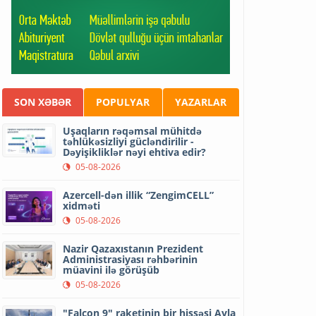
SON XƏBƏR
POPULYAR
YAZARLAR
Uşaqların rəqəmsal mühitdə
təhlükəsizliyi gücləndirilir -
Dəyişikliklər nəyi ehtiva edir?
05-08-2026
Azercell-dən illik “ZengimCELL”
xidməti
05-08-2026
Nazir Qazaxıstanın Prezident
Administrasiyası rəhbərinin
müavini ilə görüşüb
05-08-2026
"Falcon 9" raketinin bir hissəsi Ayla