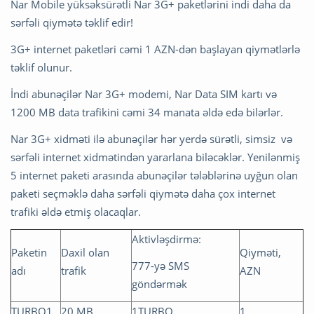
Nar Mobile yüksəksürətli Nar 3G+ paketlərini indi daha da
sərfəli qiymətə təklif edir!
3G+ internet paketləri cəmi 1 AZN-dən başlayan qiymətlərlə
təklif olunur.
İndi abunəçilər Nar 3G+ modemi, Nar Data SIM kartı və
1200 MB data trafikini cəmi 34 manata əldə edə bilərlər.
Nar 3G+ xidməti ilə abunəçilər hər yerdə sürətli, simsiz və
sərfəli internet xidmətindən yararlana biləcəklər. Yenilənmiş
5 internet paketi arasında abunəçilər tələblərinə uyğun olan
paketi seçməklə daha sərfəli qiymətə daha çox internet
trafiki əldə etmiş olacaqlar.
Aktivləşdirmə:
Paketin
Daxil olan
Qiyməti,
777-yə SMS
adı
trafik
AZN
göndərmək
TURBO1
20 MB
1TURBO
1