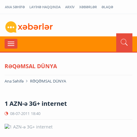
ANA SƏHİFƏ
LAYİHƏ HAQQINDA
ARXİV
XƏBƏRLƏR
ƏLAQƏ
RƏQƏMSAL DÜNYA
Ana Səhifə
RƏQƏMSAL DÜNYA
1 AZN-ə 3G+ internet
08-07-2011
18:40