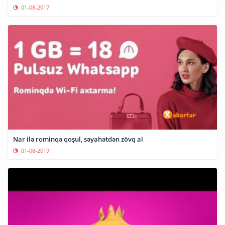
01-08-2017
Nar ilə rominqə qoşul, səyahətdən zövq al
01-08-2019