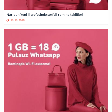
Nar-dan Yeni il ərəfəsində sərfəli rominq təklifləri
12-12-2018