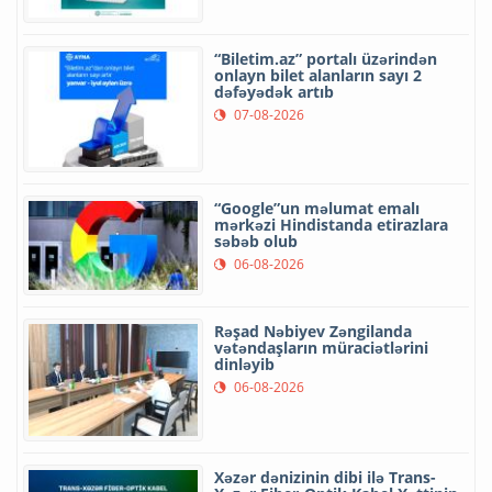
“Biletim.az” portalı üzərindən
onlayn bilet alanların sayı 2
dəfəyədək artıb
07-08-2026
“Google”un məlumat emalı
mərkəzi Hindistanda etirazlara
səbəb olub
06-08-2026
Rəşad Nəbiyev Zəngilanda
vətəndaşların müraciətlərini
dinləyib
06-08-2026
Xəzər dənizinin dibi ilə Trans-