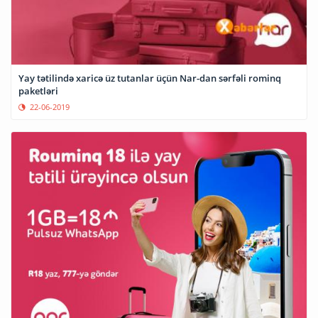
Yay tətilində xaricə üz tutanlar üçün Nar-dan sərfəli rominq
paketləri
22-06-2019