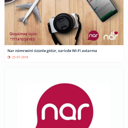
Nar nömrəsini özünlə götür, xaricdə Wi-Fi axtarma
25-07-2018