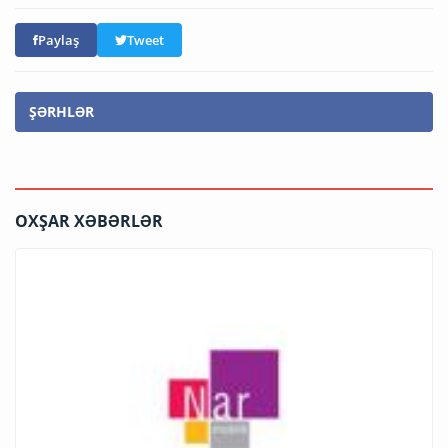
Paylaş
Tweet
ŞƏRHLƏR
OXŞAR XƏBƏRLƏR