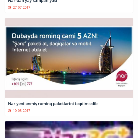
Nar-dan yay kampaniyası
27-07-2017
Nar yenilənmiş rominq paketlərini təqdim edib
10-08-2017