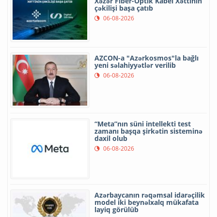
Xəzər Fiber-Optik Kabel Xəttinin
çəkilişi başa çatıb
06-08-2026
AZCON-a "Azərkosmos"la bağlı
yeni səlahiyyətlər verilib
06-08-2026
“Meta”nın süni intellekti test
zamanı başqa şirkətin sisteminə
daxil olub
06-08-2026
Azərbaycanın rəqəmsal idarəçilik
model iki beynəlxalq mükafata
layiq görülüb