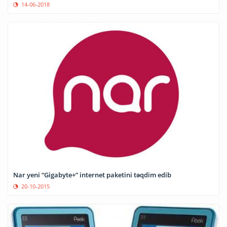
14-06-2018
Nar yeni “Gigabyte+” internet paketini təqdim edib
20-10-2015