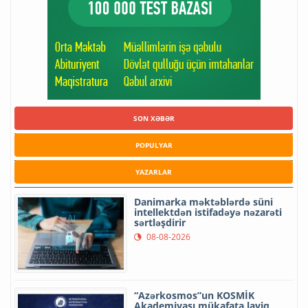
SON XƏBƏR
POPULYAR
YAZARLAR
Danimarka məktəblərdə süni
intellektdən istifadəyə nəzarəti
sərtləşdirir
08-08-2026
“Azərkosmos”un KOSMİK
Akademiyası mükafata layiq