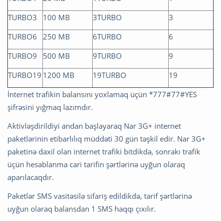
TURBO3
100 MB
3TURBO
3
TURBO6
250 MB
6TURBO
6
TURBO9
500 MB
9TURBO
9
TURBO19
1200 MB
19TURBO
19
İnternet trafikin balansını yoxlamaq üçün *777#77#YES
şifrəsini yığmaq lazımdır.
Aktivləşdirildiyi andan başlayaraq Nar 3G+ internet
paketlərinin etibarlılıq müddəti 30 gün təşkil edir. Nar 3G+
paketinə daxil olan internet trafiki bitdikdə, sonrakı trafik
üçün hesablanma cari tarifin şərtlərinə uyğun olaraq
aparılacaqdır.
Paketlər SMS vasitəsilə sifariş edildikdə, tarif şərtlərinə
uyğun olaraq balansdan 1 SMS haqqı çıxılır.