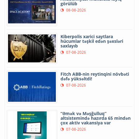
görülüb
08-08-2026
Kiberpolis xarici saytlara
hücumlar təşkil edən şəxsləri
saxlayıb
07-08-2026
Fitch ABB-nin reytinqini növbəti
dəfə yüksəltdi!
07-08-2026
“Əmək və Məşğulluq”
altsistemində hazırda 65 mindən
çox aktiv vakansiya var
07-08-2026