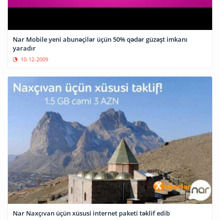
Nar Mobile yeni abunəçilər üçün 50% qədər güzəşt imkanı
yaradır
10-12-2009
Nar Naxçıvan üçün xüsusi internet paketi təklif edib