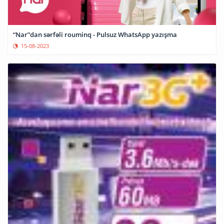
“Nar”dan sərfəli rouminq - Pulsuz WhatsApp yazışma
15-08-2023