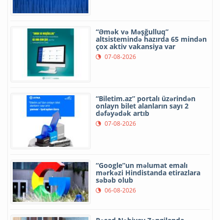
“Əmək və Məşğulluq”
altsistemində hazırda 65 mindən
çox aktiv vakansiya var
07-08-2026
“Biletim.az” portalı üzərindən
onlayn bilet alanların sayı 2
dəfəyədək artıb
07-08-2026
“Google”un məlumat emalı
mərkəzi Hindistanda etirazlara
səbəb olub
06-08-2026