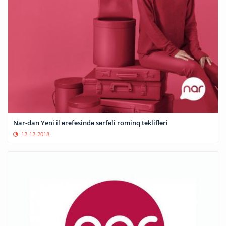
Nar-dan Yeni il ərəfəsində sərfəli rominq təklifləri
12-12-2018