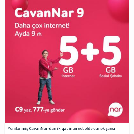
Yenilənmiş CavanNar-dan ikiqat internet əldə etmək şansı