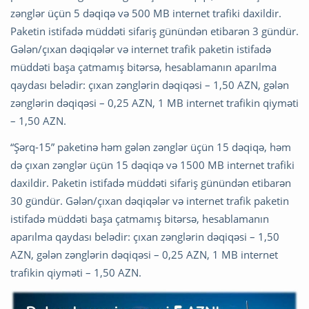
zənglər üçün 5 dəqiqə və 500 MB internet trafiki daxildir.
Paketin istifadə müddəti sifariş günündən etibarən 3 gündür.
Gələn/çıxan dəqiqələr və internet trafik paketin istifadə
müddəti başa çatmamış bitərsə, hesablamanın aparılma
qaydası belədir: çıxan zənglərin dəqiqəsi – 1,50 AZN, gələn
zənglərin dəqiqəsi – 0,25 AZN, 1 MB internet trafikin qiyməti
– 1,50 AZN.
“Şərq-15” paketinə həm gələn zənglər üçün 15 dəqiqə, həm
də çıxan zənglər üçün 15 dəqiqə və 1500 MB internet trafiki
daxildir. Paketin istifadə müddəti sifariş günündən etibarən
30 gündür. Gələn/çıxan dəqiqələr və internet trafik paketin
istifadə müddəti başa çatmamış bitərsə, hesablamanın
aparılma qaydası belədir: çıxan zənglərin dəqiqəsi – 1,50
AZN, gələn zənglərin dəqiqəsi – 0,25 AZN, 1 MB internet
trafikin qiyməti – 1,50 AZN.