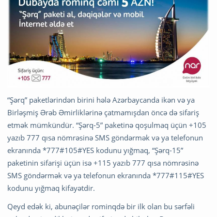
“Şərq” paketlərindən birini hələ Azərbaycanda ikən və ya
Birləşmiş Ərəb Əmirliklərinə çatmamışdan öncə də sifariş
etmək mümkündür. “Şərq-5” paketinə qoşulmaq üçün +105
yazıb 777 qısa nömrəsinə SMS göndərmək və ya telefonun
ekranında *777#105#YES kodunu yığmaq, “Şərq-15”
paketinin sifarişi üçün isə +115 yazıb 777 qısa nömrəsinə
SMS göndərmək və ya telefonun ekranında *777#115#YES
kodunu yığmaq kifayətdir.
Qeyd edək ki, abunəçilər rominqdə bir ilk olan bu sərfəli