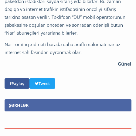
paketdən istədikləri sayda sifariş edə bilərlər. Bu zaman
dəqiqə və internet trafikin istifadəsinin öncəliyi sifariş
tarixinə əsasən verilir. Təklifdən “DU” mobil operatorunun
şəbəkəsinə qoşulan öncədən və sonradan ödənişli bütün
“Nar” abunəçiləri yararlana bilərlər.
Nar rominq xidməti barədə daha əraflı məlumatı nar.az
internet səhifəsindən öyrənmək olar.
Günel
Paylaş
Tweet
ŞƏRHLƏR