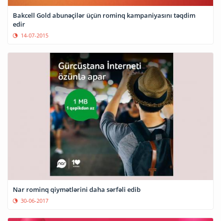
Bakcell Gold abunəçilər üçün rominq kampaniyasını təqdim
edir
14-07-2015
Nar rominq qiymətlərini daha sərfəli edib
30-06-2017