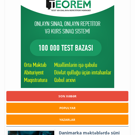
SON XƏBƏR
POPULYAR
YAZARLAR
Danimarka məktəblərdə süni