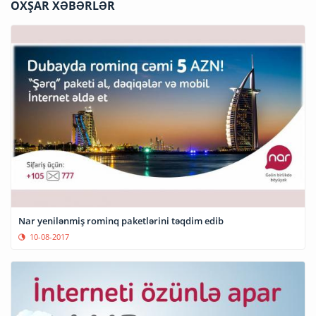
OXŞAR XƏBƏRLƏR
Nar yenilənmiş rominq paketlərini təqdim edib
10-08-2017