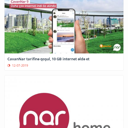
CavanNar tarifinə qoşul, 10 GB internet əldə et
12-07-2019