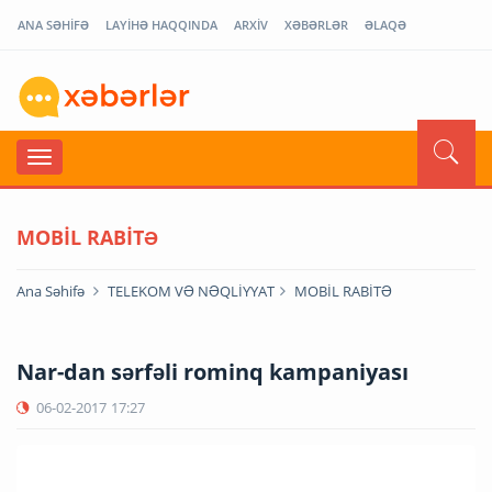
ANA SƏHİFƏ
LAYİHƏ HAQQINDA
ARXİV
XƏBƏRLƏR
ƏLAQƏ
MOBİL RABİTƏ
Ana Səhifə
TELEKOM VƏ NƏQLİYYAT
MOBİL RABİTƏ
Nar-dan sərfəli rominq kampaniyası
06-02-2017
17:27