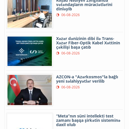
Rəşad Nəbiyev Zəngilanda
vətəndaşların müraciətlərini
dinləyib
06-08-2026
Xəzər dənizinin dibi ilə Trans-
Xəzər Fiber-Optik Kabel Xəttinin
çəkilişi başa çatıb
06-08-2026
AZCON-a "Azərkosmos"la bağlı
yeni səlahiyyətlər verilib
06-08-2026
“Meta”nın süni intellekti test
zamanı başqa şirkətin sisteminə
daxil olub