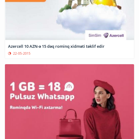
Azercell 10 AZN-ə 15 dəq rominq xidməti təklif edir
22-05-2015