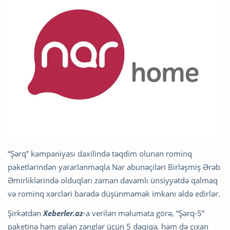
“Şərq” kampaniyası daxilində təqdim olunan rominq
paketlərindən yararlanmaqla Nar abunəçiləri Birləşmiş Ərəb
Əmirliklərində olduqları zaman davamlı ünsiyyətdə qalmaq
və rominq xərcləri barədə düşünməmək imkanı əldə edirlər.
Şirkətdən
Xeberler.az
-a verilən məlumata görə, “Şərq-5”
paketinə həm gələn zənglər üçün 5 dəqiqə, həm də çıxan