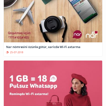
Nar nömrəsini özünlə götür, xaricdə Wi-Fi axtarma
25-07-2018