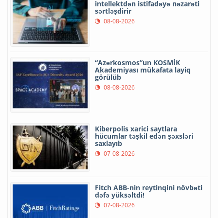
intellektdən istifadəyə nəzarəti
sərtləşdirir
08-08-2026
“Azərkosmos”un KOSMİK
Akademiyası mükafata layiq
görülüb
08-08-2026
Kiberpolis xarici saytlara
hücumlar təşkil edən şəxsləri
saxlayıb
07-08-2026
Fitch ABB-nin reytinqini növbəti
dəfə yüksəltdi!
07-08-2026