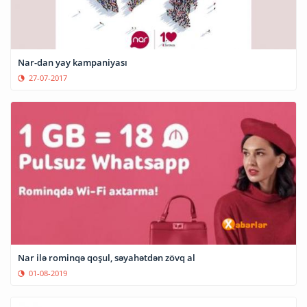
Nar-dan yay kampaniyası
27-07-2017
Nar ilə rominqə qoşul, səyahətdən zövq al
01-08-2019