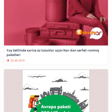
Yay tətilində xaricə üz tutanlar üçün Nar-dan sərfəli rominq
paketləri
22-06-2019