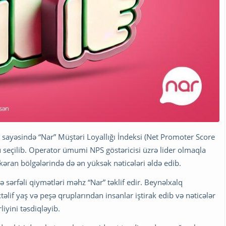
ti sayəsində “Nar” Müştəri Loyallığı İndeksi (Net Promoter Score
u seçilib. Operator ümumi NPS göstəricisi üzrə lider olmaqla
ran bölgələrində də ən yüksək nəticələri əldə edib.
ə sərfəli qiymətləri məhz “Nar” təklif edir. Beynəlxalq
əlif yaş və peşə qruplarından insanlar iştirak edib və nəticələr
iyini təsdiqləyib.