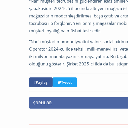
“Nar” müştəri təcrübəsini gücləndirən əsas amillə
şəbəkəsidir. 2024-cü il ərzində altı yeni mağaza i
mağazaların modernləşdirilməsi başa çatıb və art
təcrübəsi ilə fərqlənir. Yenilənmiş mağazalar mobil
müştəri loyallığına müsbət təsir edir.
“Nar” müştəri məmnuniyyətini yalnız sərfəli xidmətlə
Operator 2024-cü ildə təhsil, milli-mənəvi irs, vət
iki milyon manata yaxın sərmayə yatırıb. Bu təşəb
olduğunu göstərir. Şirkət 2025-ci ildə də bu istiqa
Paylaş
Tweet
ŞƏRHLƏR