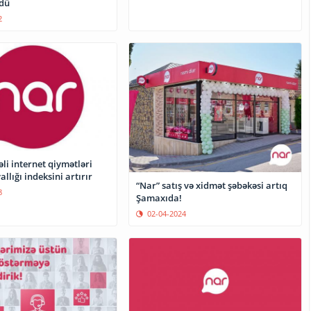
ldü
2
əli internet qiymətləri
llığı indeksini artırır
“Nar” satış və xidmət şəbəkəsi artıq
8
Şamaxıda!
02-04-2024