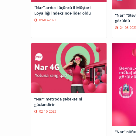
“Nar” ardıcıl üçüncü il Müştəri
Loyallığı İndeksində lider oldu
“Nar” “Stev
09-03-2022
görüldü
24-08-202
“Nar” metroda şəbəkəsini
gücləndirir
02-10-2023
“Nar” nüfu