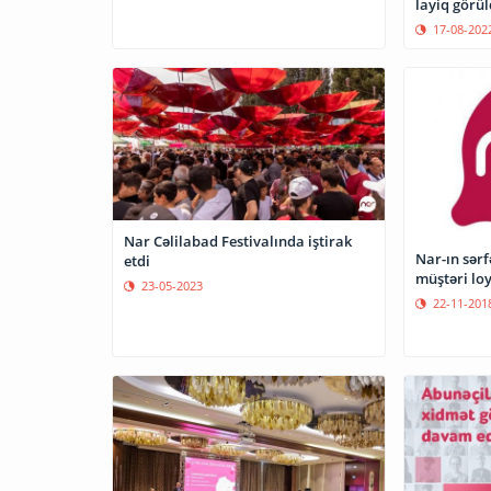
layiq görü
17-08-202
Nar Cəlilabad Festivalında iştirak
Nar-ın sərf
etdi
müştəri loya
23-05-2023
22-11-201