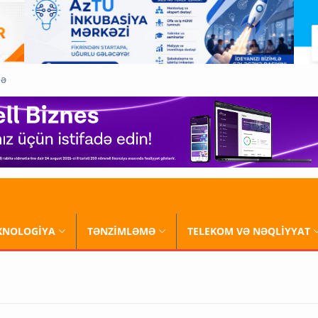
QƏ
XNOLOGİYA
TƏNZİMLƏMƏ
TELEKOM VƏ NƏQLİYYAT