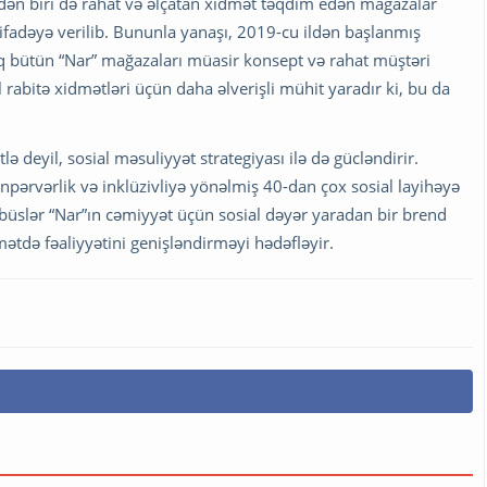
rdən biri də rahat və əlçatan xidmət təqdim edən mağazalar
stifadəyə verilib. Bununla yanaşı, 2019-cu ildən başlanmış
ıq bütün “Nar” mağazaları müasir konsept və rahat müştəri
 rabitə xidmətləri üçün daha əlverişli mühit yaradır ki, bu da
 deyil, sosial məsuliyyət strategiyası ilə də gücləndirir.
ənpərvərlik və inklüzivliyə yönəlmiş 40-dan çox sosial layihəyə
büslər “Nar”ın cəmiyyət üçün sosial dəyər yaradan bir brend
mətdə fəaliyyətini genişləndirməyi hədəfləyir.