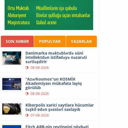
SON XƏBƏR
POPULYAR
YAZARLAR
Danimarka məktəblərdə süni
intellektdən istifadəyə nəzarəti
sərtləşdirir
08-08-2026
“Azərkosmos”un KOSMİK
Akademiyası mükafata layiq
görülüb
08-08-2026
Kiberpolis xarici saytlara hücumlar
təşkil edən şəxsləri saxlayıb
07-08-2026
Fitch ABB-nin reytinqini növbəti