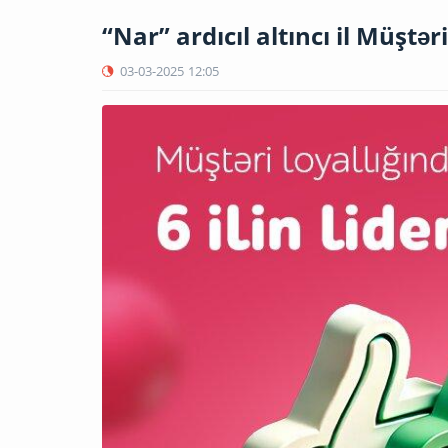
“Nar” ardıcıl altıncı il Müştər
03-03-2025
12:05