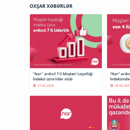
OXŞAR XƏBƏRLƏR
"Nar" ardıcıl 7 il Müştəri Loyallığı
“Nar” ardıcı
İndeksi üzrə lider olub
İndeksində 
27-02-2026
29-03-202