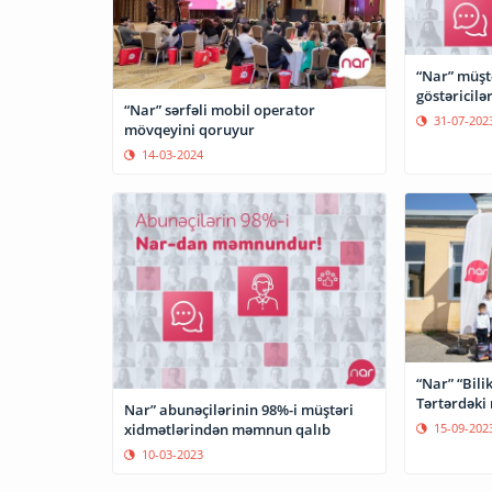
“Nar” müşt
göstəricilə
“Nar” sərfəli mobil operator
31-07-202
mövqeyini qoruyur
14-03-2024
“Nar” “Bili
Tərtərdəki
Nar” abunəçilərinin 98%-i müştəri
xidmətlərindən məmnun qalıb
15-09-202
10-03-2023