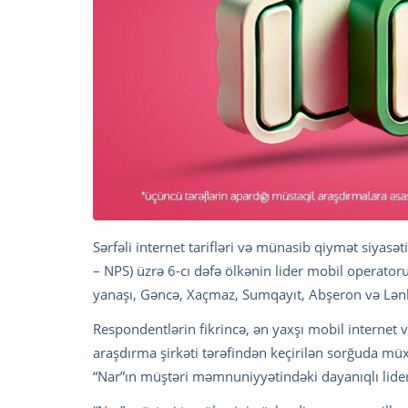
Sərfəli internet tarifləri və münasib qiymət siyasə
– NPS) üzrə 6-cı dəfə ölkənin lider mobil operator
yanaşı, Gəncə, Xaçmaz, Sumqayıt, Abşeron və Lənkə
Respondentlərin fikrincə, ən yaxşı mobil internet v
araşdırma şirkəti tərəfindən keçirilən sorğuda müxt
“Nar”ın müştəri məmnuniyyətindəki dayanıqlı liderl