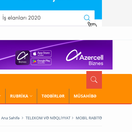
RUBRİKA
TƏDBİRLƏR
MÜSAHİBƏ
Ana Səhifə
TELEKOM VƏ NƏQLİYYAT
MOBİL RABİTƏ