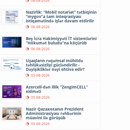
06-08-2026
Nazirlik: “Mobil notariat” tətbiqinin
“mygov”a tam inteqrasiyası
istiqamətində işlər davam etdirilir
06-08-2026
Beş İcra Hakimiyyəti İT sistemlərini
“Hökumət buludu”na köçürüb
06-08-2026
Uşaqların rəqəmsal mühitdə
təhlükəsizliyi gücləndirilir -
Dəyişikliklər nəyi ehtiva edir?
05-08-2026
Azercell-dən illik “ZengimCELL”
xidməti
05-08-2026
Nazir Qazaxıstanın Prezident
Administrasiyası rəhbərinin
müavini ilə görüşüb
05-08-2026