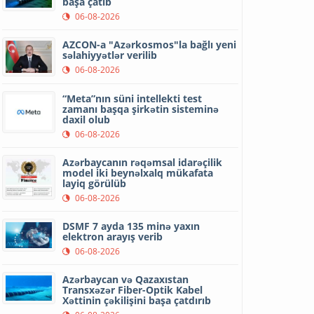
başa çatıb
06-08-2026
AZCON-a "Azərkosmos"la bağlı yeni
səlahiyyətlər verilib
06-08-2026
“Meta”nın süni intellekti test
zamanı başqa şirkətin sisteminə
daxil olub
06-08-2026
Azərbaycanın rəqəmsal idarəçilik
model iki beynəlxalq mükafata
layiq görülüb
06-08-2026
DSMF 7 ayda 135 minə yaxın
elektron arayış verib
06-08-2026
Azərbaycan və Qazaxıstan
Transxəzər Fiber-Optik Kabel
Xəttinin çəkilişini başa çatdırıb