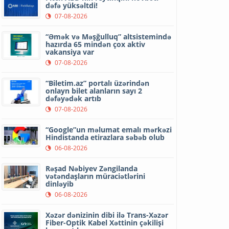
dəfə yüksəltdi!
07-08-2026
“Əmək və Məşğulluq” altsistemində
hazırda 65 mindən çox aktiv
vakansiya var
07-08-2026
“Biletim.az” portalı üzərindən
onlayn bilet alanların sayı 2
dəfəyədək artıb
07-08-2026
“Google”un məlumat emalı mərkəzi
Hindistanda etirazlara səbəb olub
06-08-2026
Rəşad Nəbiyev Zəngilanda
vətəndaşların müraciətlərini
dinləyib
06-08-2026
Xəzər dənizinin dibi ilə Trans-Xəzər
Fiber-Optik Kabel Xəttinin çəkilişi