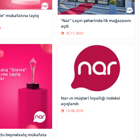
ie” mükafatına layiq
“Nar” Laçın şəhərində ilk mağazasını
açdı
3
25-11-2023
Nar-ın müştəri loyallığı indeksi
açıqlandı
13-08-2018
zlu beynəlxalq mükafata