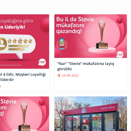
“Nar” “Stevie” mükafatına layiq
görüldü
l 4 ildir, Müştəri Loyallığı
24-08-2023
liderdir
3