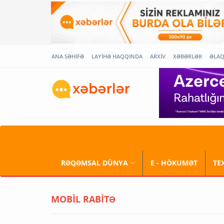
ANA SƏHİFƏ
LAYİHƏ HAQQINDA
ARXİV
XƏBƏRLƏR
ƏLA
RƏQƏMSAL DÜNYA
E - HÖKUMƏT
TE
MOBİL RABİTƏ