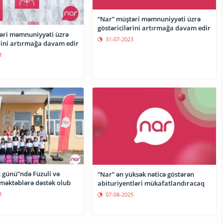
“Nar” müştəri məmnuniyyəti üzrə
göstəricilərini artırmağa davam edir
əri məmnuniyyəti üzrə
31-07-2023
rini artırmağa davam edir
3
k günü”ndə Füzuli və
“Nar” ən yüksək nəticə göstərən
 məktəblərə dəstək olub
abituriyentləri mükafatlandıracaq
3
07-08-2025