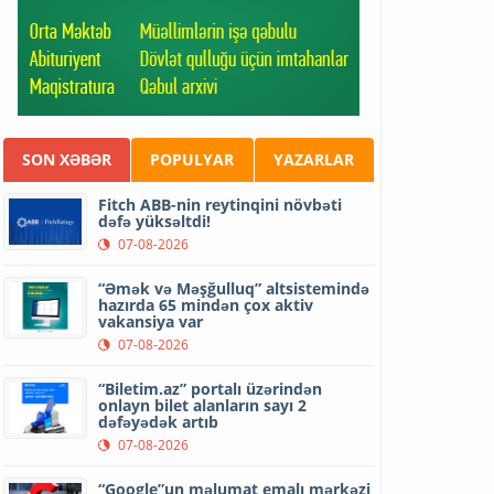
SON XƏBƏR
POPULYAR
YAZARLAR
Fitch ABB-nin reytinqini növbəti
dəfə yüksəltdi!
07-08-2026
“Əmək və Məşğulluq” altsistemində
hazırda 65 mindən çox aktiv
vakansiya var
07-08-2026
“Biletim.az” portalı üzərindən
onlayn bilet alanların sayı 2
dəfəyədək artıb
07-08-2026
“Google”un məlumat emalı mərkəzi