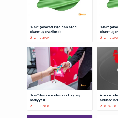
“Nar” şəbəkəsi işğaldan azad
“Nar” şəbə
olunmuş ərazilərdə
olunmuş ər
24-10-2020
24-10-202
“Nar”dan vətəndaşlara bayraq
Azercell-də
hədiyyəsi
abunəçiləri
10-11-2020
06-02-202