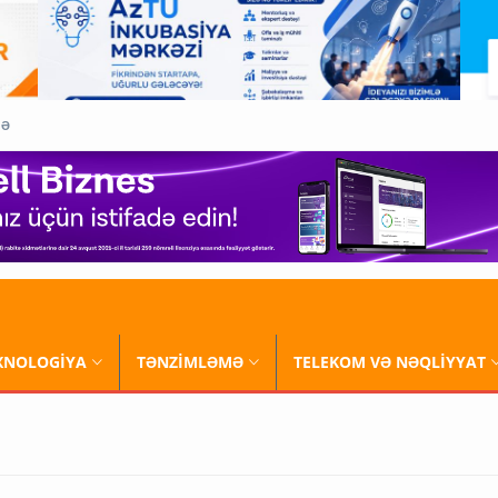
QƏ
XNOLOGİYA
TƏNZİMLƏMƏ
TELEKOM VƏ NƏQLİYYAT