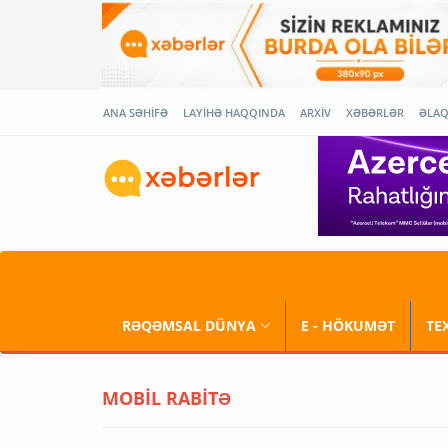
ANA SƏHİFƏ
LAYİHƏ HAQQINDA
ARXİV
XƏBƏRLƏR
ƏLA
RƏQƏMSAL DÜNYA
E - HÖKUMƏT
TE
MOBİL RABİTƏ