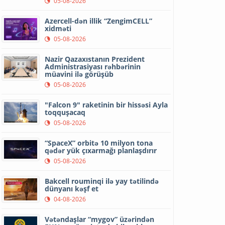
05-08-2026
Azercell-dən illik “ZengimCELL”
xidməti
05-08-2026
Nazir Qazaxıstanın Prezident
Administrasiyası rəhbərinin
müavini ilə görüşüb
05-08-2026
"Falcon 9" raketinin bir hissəsi Ayla
toqquşacaq
05-08-2026
“SpaceX” orbitə 10 milyon tona
qədər yük çıxarmağı planlaşdırır
05-08-2026
Bakcell rouminqi ilə yay tətilində
dünyanı kəşf et
04-08-2026
Vətəndaşlar “mygov” üzərindən