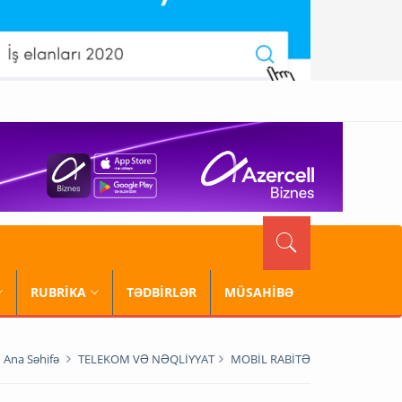
RUBRİKA
TƏDBİRLƏR
MÜSAHİBƏ
Ana Səhifə
TELEKOM VƏ NƏQLİYYAT
MOBİL RABİTƏ