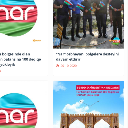
ə bölgəsində olan
“Nar” cəbhəyanı bölgələrə dəstəyini
in balansına 100 dəqiqə
davam etdirir
 yükləyib
20-10-2020
0