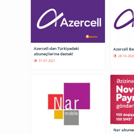
Azercell-dən Türkiyədəki
Azercell Bə
abunəçilərinə dəstək!
28-10-202
31-07-2021
Nar abunəç