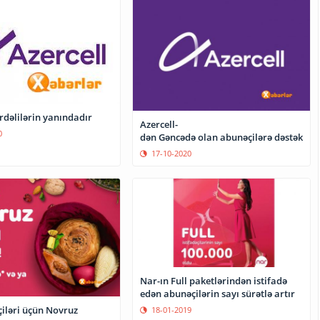
rdəlilərin yanındadır
Azercell-
0
dən Gəncədə olan abunəçilərə dəstək
17-10-2020
Nar-ın Full paketlərindən istifadə
edən abunəçilərin sayı sürətlə artır
iləri üçün Novruz
18-01-2019