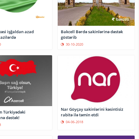
kəsi işğaldan azad
Bakcell Bərdə sakinlərinə dəstək
azilərdə
göstərib
0
30-10-2020
Nar Göyçay sakinlərini kəsintisiz
n Türkiyədəki
rabitə ilə təmin etdi
nə dəstək!
04-06-2018
3