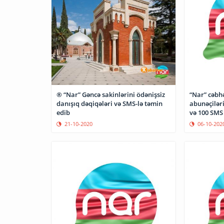
® “Nar” Gəncə sakinlərini ödənişsiz
“Nar” cəbh
danışıq dəqiqələri və SMS-lə təmin
abunəçilər
edib
və 100 SMS
21-10-2020
06-10-202