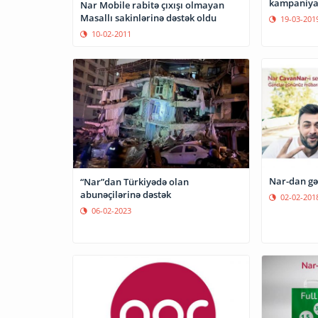
kampaniya
Nar Mobile rabitə çıxışı olmayan
Masallı sakinlərinə dəstək oldu
19-03-201
10-02-2011
Nar-dan gə
“Nar”dan Türkiyədə olan
abunəçilərinə dəstək
02-02-201
06-02-2023