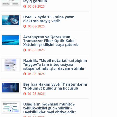
layiq görülüb
06-08-2026
DSMF 7 ayda 135 minə yaxın
elektron arayış verib
06-08-2026
Azərbaycan və Qazaxıstan
Transxəzər Fiber-Optik Kabel
Xəttinin çəkilişini başa çatdırıb
06-08-2026
Nazirlik: “Mobil notariat” tətbiqinin
“mygov”a tam inteqrasiyası
istiqamətində işlər davam etdirilir
06-08-2026
Beş İcra Hakimiyyəti İT sistemlərini
“Hökumət buludu”na köçürüb
06-08-2026
Uşaqların rəqəmsal mühitdə
təhlükəsizliyi gücləndirilir -
Dəyişikliklər nəyi ehtiva edir?