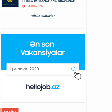
FHN-ə müraciət edə biləcəklər
04-08-2026
Bütün xəbərlər