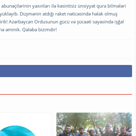
 abunəçilərinin yaxınları ilə kəsintisiz ünsiyyət qura bilmələri
yükləyib. Düşmənin atdığı raket nəticəsində həlak olmuş
ləyirik! Azərbaycan Ordusunun gücü və şücaəti sayəsində işğal
inə əminik. Qələbə bizimdir!