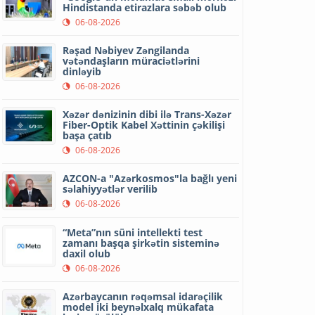
Hindistanda etirazlara səbəb olub
06-08-2026
Rəşad Nəbiyev Zəngilanda
vətəndaşların müraciətlərini
dinləyib
06-08-2026
Xəzər dənizinin dibi ilə Trans-Xəzər
Fiber-Optik Kabel Xəttinin çəkilişi
başa çatıb
06-08-2026
AZCON-a "Azərkosmos"la bağlı yeni
səlahiyyətlər verilib
06-08-2026
“Meta”nın süni intellekti test
zamanı başqa şirkətin sisteminə
daxil olub
06-08-2026
Azərbaycanın rəqəmsal idarəçilik
model iki beynəlxalq mükafata