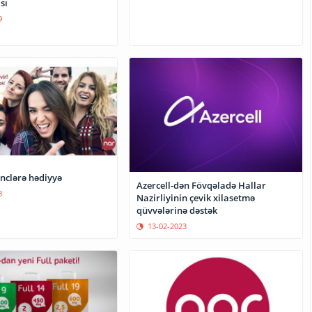
sı
9
nclərə hədiyyə
Azercell-dən Fövqəladə Hallar
8
Nazirliyinin çevik xilasetmə
qüvvələrinə dəstək
13-02-2023