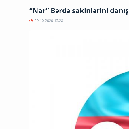
“Nar” Bərdə sakinlərini danış
29-10-2020
15:28