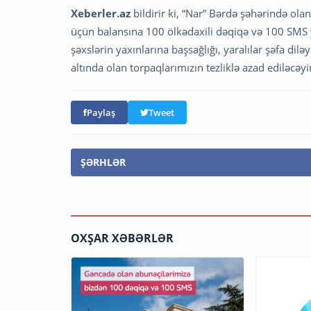
Xeberler.az
bildirir ki, “Nar” Bərdə şəhərində olan
üçün balansına 100 ölkədaxili dəqiqə və 100 SMS 
şəxslərin yaxınlarına başsağlığı, yaralılar şəfa di
altında olan torpaqlarımızın tezliklə azad ediləcəy
Paylaş
Tweet
ŞƏRHLƏR
OXŞAR XƏBƏRLƏR