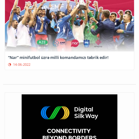
“Nar” minifutbol üzrə milli komandamızı təbrik edir!
14-06-2022