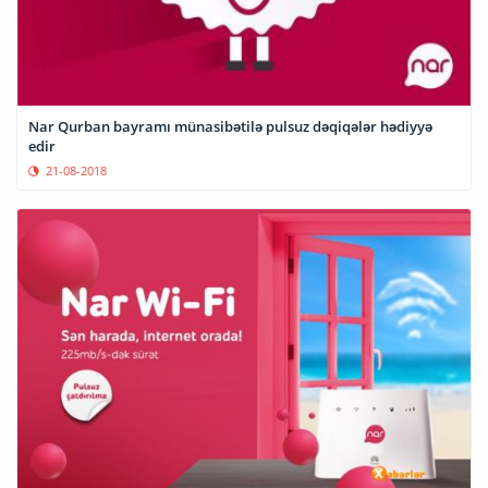
Nar Qurban bayramı münasibətilə pulsuz dəqiqələr hədiyyə
edir
21-08-2018