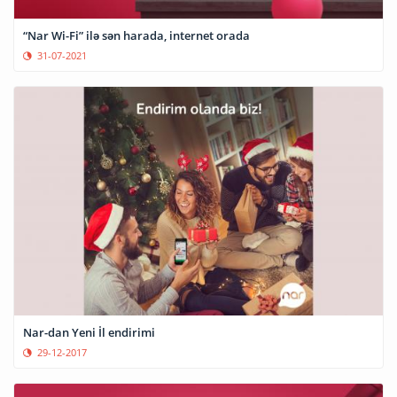
“Nar Wi-Fi” ilə sən harada, internet orada
31-07-2021
Nar-dan Yeni İl endirimi
29-12-2017