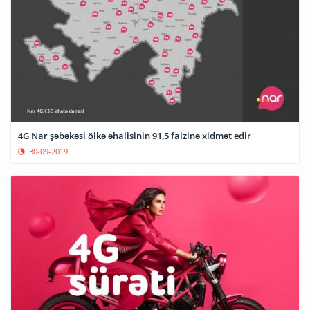
4G Nar şəbəkəsi ölkə əhalisinin 91,5 faizinə xidmət edir
30-09-2019