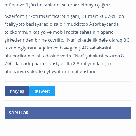
mübarizə üçün imkanlarını səfərbər etməyə çağırır.
“Azerfon” şirkəti (“Nar” ticarət nişanı) 21 mart 2007-ci ildə
fəaliyyətə başlayaraq qısa bir müddətdə Azərbaycanda
telekommunikasiya və mobil rabitə sahəsinin aparıcı
şirkətlərindən birinə çevrilib. “Nar” ölkədə ilk dəfə olaraq 3G
texnologiyasını təqdim edib və geniş 4G şəbəkəsini
abunəçilərinin istifadəsinə verib. “Nar” şəbəkəsi hazırda 8
700-dən artıq baza stansiyası ilə 2,3 milyondan çox
abunəçiyə yüksəkkeyfiyyətli xidmət göstərir.
Paylaş
Tweet
ŞƏRHLƏR