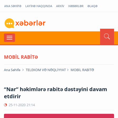
ANA SƏHİFƏ
LAYİHƏ HAQQINDA
ARXİV
XƏBƏRLƏR
ƏLAQƏ
MOBİL RABİTƏ
Ana Səhifə
TELEKOM VƏ NƏQLİYYAT
MOBİL RABİTƏ
“Nar” həkimlərə rabitə dəstəyini davam
etdirir
25-11-2020
21:14