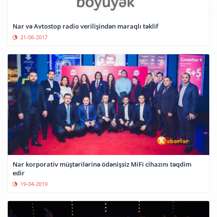
Nar və Avtostop radio verilişindən maraqlı təklif
21-06-2017
Nar korporativ müştərilərinə ödənişsiz MiFi cihazını təqdim
edir
19-04-2019