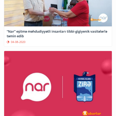
“Nar” eşitmə məhdudiyyətli insanları tibbi-gigiyenik vasitələrlə
təmin edib
04-08-2020