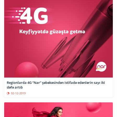
Regionlarda 4G “Nar” şəbəkəsindən istifadə edənlərin sayı iki
dəfə artıb
02-12-2019