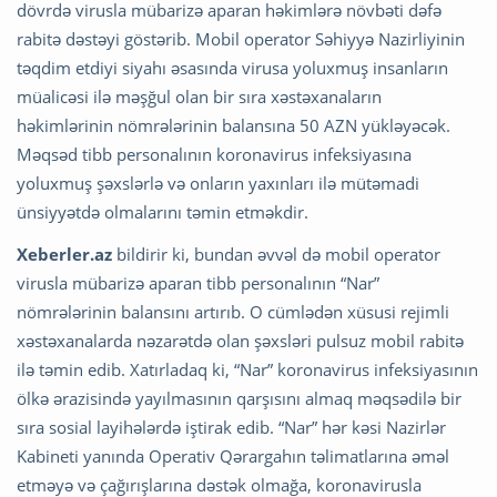
dövrdə virusla mübarizə aparan həkimlərə növbəti dəfə
rabitə dəstəyi göstərib. Mobil operator Səhiyyə Nazirliyinin
təqdim etdiyi siyahı əsasında virusa yoluxmuş insanların
müalicəsi ilə məşğul olan bir sıra xəstəxanaların
həkimlərinin nömrələrinin balansına 50 AZN yükləyəcək.
Məqsəd tibb personalının koronavirus infeksiyasına
yoluxmuş şəxslərlə və onların yaxınları ilə mütəmadi
ünsiyyətdə olmalarını təmin etməkdir.
Xeberler.az
bildirir ki, bundan əvvəl də mobil operator
virusla mübarizə aparan tibb personalının “Nar”
nömrələrinin balansını artırıb. O cümlədən xüsusi rejimli
xəstəxanalarda nəzarətdə olan şəxsləri pulsuz mobil rabitə
ilə təmin edib. Xatırladaq ki, “Nar” koronavirus infeksiyasının
ölkə ərazisində yayılmasının qarşısını almaq məqsədilə bir
sıra sosial layihələrdə iştirak edib. “Nar” hər kəsi Nazirlər
Kabineti yanında Operativ Qərargahın təlimatlarına əməl
etməyə və çağırışlarına dəstək olmağa, koronavirusla