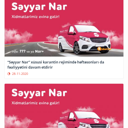
“Səyyar Nar” xüsusi karantin rejimində həftəsonları da
fəaliyyətini davam etdirir
28-11-2020