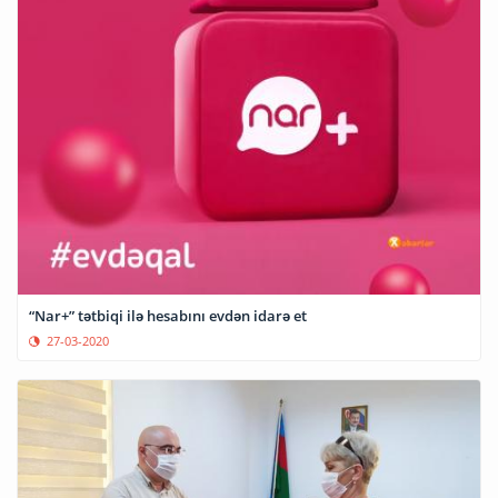
“Nar+” tətbiqi ilə hesabını evdən idarə et
27-03-2020