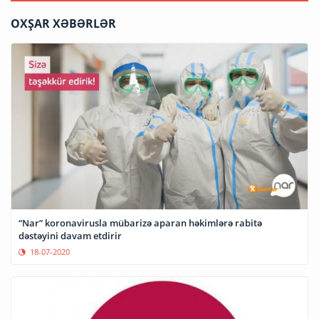
OXŞAR XƏBƏRLƏR
“Nar” koronavirusla mübarizə aparan həkimlərə rabitə
dəstəyini davam etdirir
18-07-2020