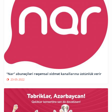
“Nar” abunəçiləri rəqəmsal xidmət kanallarına üstünlük verir
23-05-2022