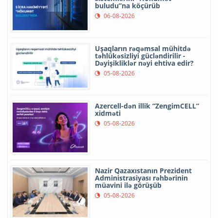
buludu”na köçürüb
06-08-2026
Uşaqların rəqəmsal mühitdə
təhlükəsizliyi gücləndirilir -
Dəyişikliklər nəyi ehtiva edir?
05-08-2026
Azercell-dən illik “ZengimCELL”
xidməti
05-08-2026
Nazir Qazaxıstanın Prezident
Administrasiyası rəhbərinin
müavini ilə görüşüb
05-08-2026