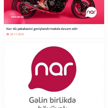
Nar 4G şəbəkəsini genişləndirməkdə davam edir
20-11-2018