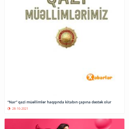
“Nar” qazi müəllimlər haqqında kitabın çapına dəstək olur
28-10-2021