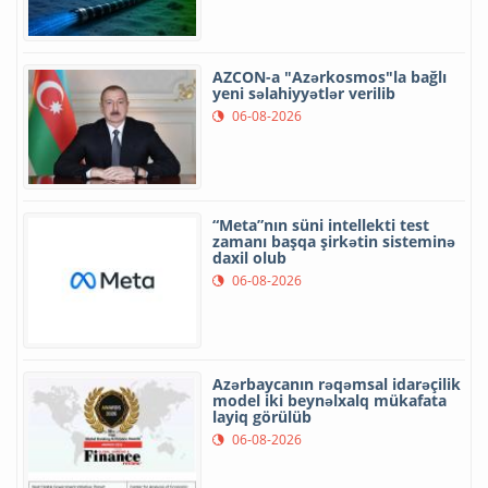
AZCON-a "Azərkosmos"la bağlı
yeni səlahiyyətlər verilib
06-08-2026
“Meta”nın süni intellekti test
zamanı başqa şirkətin sisteminə
daxil olub
06-08-2026
Azərbaycanın rəqəmsal idarəçilik
model iki beynəlxalq mükafata
layiq görülüb
06-08-2026