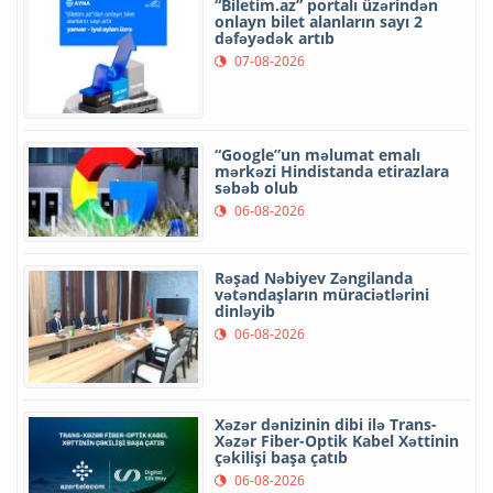
“Biletim.az” portalı üzərindən
onlayn bilet alanların sayı 2
dəfəyədək artıb
07-08-2026
“Google”un məlumat emalı
mərkəzi Hindistanda etirazlara
səbəb olub
06-08-2026
Rəşad Nəbiyev Zəngilanda
vətəndaşların müraciətlərini
dinləyib
06-08-2026
Xəzər dənizinin dibi ilə Trans-
Xəzər Fiber-Optik Kabel Xəttinin
çəkilişi başa çatıb
06-08-2026