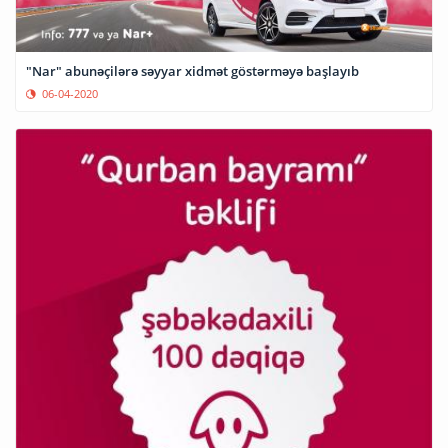
"Nar" abunəçilərə səyyar xidmət göstərməyə başlayıb
06-04-2020