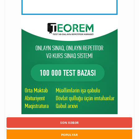
SON XƏBƏR
POPULYAR