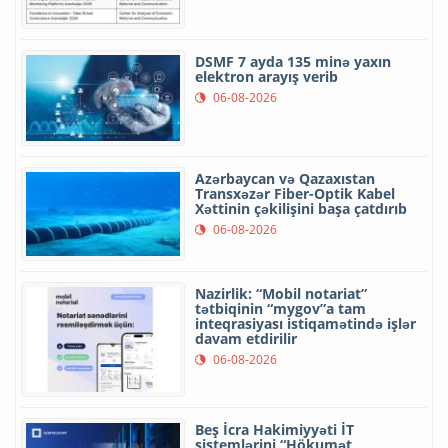
DSMF 7 ayda 135 minə yaxın
elektron arayış verib
06-08-2026
Azərbaycan və Qazaxıstan
Transxəzər Fiber-Optik Kabel
Xəttinin çəkilişini başa çatdırıb
06-08-2026
Nazirlik: “Mobil notariat”
tətbiqinin “mygov”a tam
inteqrasiyası istiqamətində işlər
davam etdirilir
06-08-2026
Beş İcra Hakimiyyəti İT
sistemlərini “Hökumət