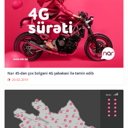
Nar 45-dən çox bölgəni 4G şəbəkəsi ilə təmin edib
20-02-2019