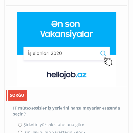
SORĞU
İT mütəxəssislər iş yerlərini hansı meyarlar əsasında
seçir ?
Şirkətin yüksək statusuna görə
İşin, layihənin xarakterinə görə