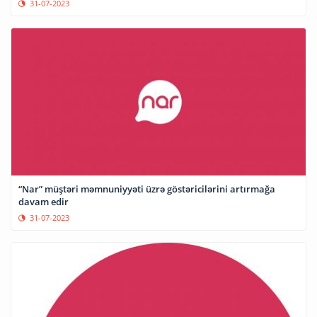
31-07-2023
“Nar” müştəri məmnuniyyəti üzrə göstəricilərini artırmağa
davam edir
31-07-2023