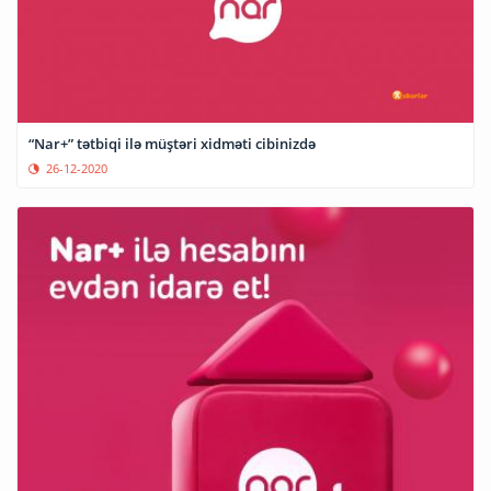
“Nar+” tətbiqi ilə müştəri xidməti cibinizdə
26-12-2020