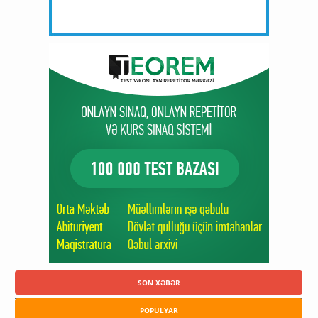
SON XƏBƏR
POPULYAR