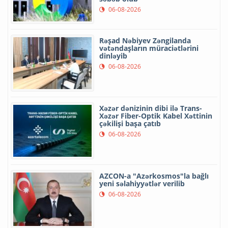
06-08-2026
Rəşad Nəbiyev Zəngilanda
vətəndaşların müraciətlərini
dinləyib
06-08-2026
Xəzər dənizinin dibi ilə Trans-
Xəzər Fiber-Optik Kabel Xəttinin
çəkilişi başa çatıb
06-08-2026
AZCON-a "Azərkosmos"la bağlı
yeni səlahiyyətlər verilib
06-08-2026