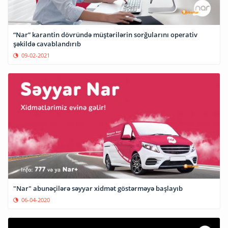
“Nar” karantin dövründə müştərilərin sorğularını operativ
şəkildə cavablandırıb
09-02-2021
"Nar" abunəçilərə səyyar xidmət göstərməyə başlayıb
06-04-2020