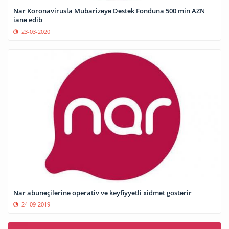
Nar Koronavirusla Mübarizəyə Dəstək Fonduna 500 min AZN
ianə edib
23-03-2020
Nar abunəçilərinə operativ və keyfiyyətli xidmət göstərir
24-09-2019