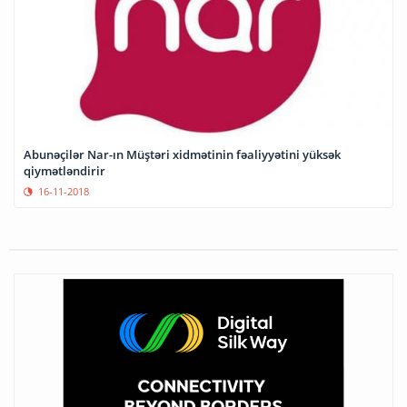
Abunəçilər Nar-ın Müştəri xidmətinin fəaliyyətini yüksək
qiymətləndirir
16-11-2018