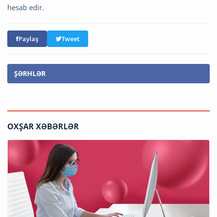
hesab edir.
Paylaş
Tweet
ŞƏRHLƏR
OXŞAR XƏBƏRLƏR