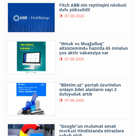
Fitch ABB-nin reytinqini növbəti
dəfə yüksəltdi!
07-08-2026
“Əmək və Məşğulluq”
altsistemində hazırda 65 mindən
çox aktiv vakansiya var
07-08-2026
“Biletim.az” portalı üzərindən
onlayn bilet alanların sayı 2
dəfəyədək artıb
07-08-2026
“Google”un məlumat emalı
mərkəzi Hindistanda etirazlara
səbəb olub