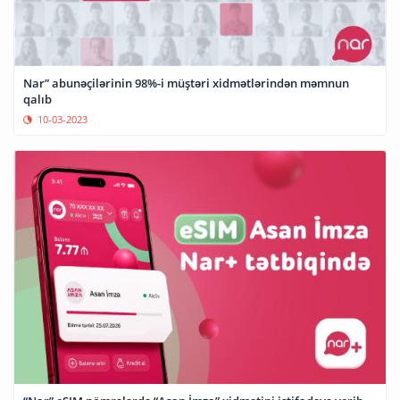
Nar” abunəçilərinin 98%-i müştəri xidmətlərindən məmnun
qalıb
10-03-2023