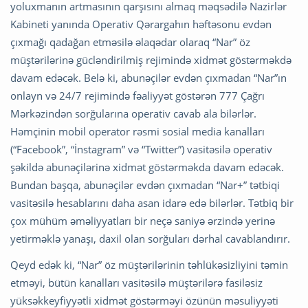
yoluxmanın artmasının qarşısını almaq məqsədilə Nazirlər
Kabineti yanında Operativ Qərargahın həftəsonu evdən
çıxmağı qadağan etməsilə əlaqədar olaraq “Nar” öz
müştərilərinə gücləndirilmiş rejimində xidmət göstərməkdə
davam edəcək. Belə ki, abunəçilər evdən çıxmadan “Nar”ın
onlayn və 24/7 rejimində fəaliyyət göstərən 777 Çağrı
Mərkəzindən sorğularına operativ cavab ala bilərlər.
Həmçinin mobil operator rəsmi sosial media kanalları
(“Facebook”, “İnstagram” və “Twitter”) vasitəsilə operativ
şəkildə abunəçilərinə xidmət göstərməkda davam edəcək.
Bundan başqa, abunəçilər evdən çıxmadan “Nar+” tətbiqi
vasitəsilə hesablarını daha asan idarə edə bilərlər. Tətbiq bir
çox mühüm əməliyyatları bir neçə saniyə ərzində yerinə
yetirməklə yanaşı, daxil olan sorğuları dərhal cavablandırır.
Qeyd edək ki, “Nar” öz müştərilərinin təhlükəsizliyini təmin
etməyi, bütün kanalları vasitəsilə müştərilərə fasiləsiz
yüksəkkeyfiyyətli xidmət göstərməyi özünün məsuliyyəti