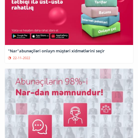
"Nar"abunəçiləri onlayn müştəri xidmətlərini seçir
22-11-2022