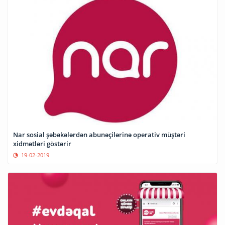
Nar sosial şəbəkələrdən abunəçilərinə operativ müştəri
xidmətləri göstərir
19-02-2019