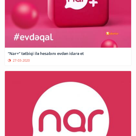
“Nar+” tətbiqi ilə hesabını evdən idarə et
27-03-2020