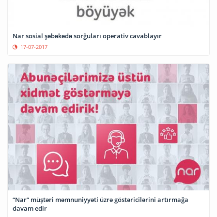
Nar sosial şəbəkədə sorğuları operativ cavablayır
17-07-2017
“Nar” müştəri məmnuniyyəti üzrə göstəricilərini artırmağa
davam edir