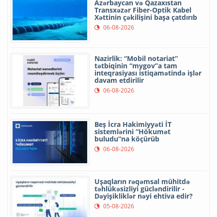
Azərbaycan və Qazaxıstan
Transxəzər Fiber-Optik Kabel
Xəttinin çəkilişini başa çatdırıb
06-08-2026
Nazirlik: “Mobil notariat”
tətbiqinin “mygov”a tam
inteqrasiyası istiqamətində işlər
davam etdirilir
06-08-2026
Beş İcra Hakimiyyəti İT
sistemlərini “Hökumət
buludu”na köçürüb
06-08-2026
Uşaqların rəqəmsal mühitdə
təhlükəsizliyi gücləndirilir -
Dəyişikliklər nəyi ehtiva edir?
05-08-2026