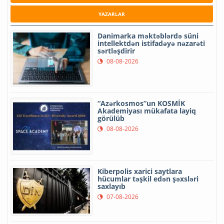
YAZARLAR
Danimarka məktəblərdə süni
intellektdən istifadəyə nəzarəti
sərtləşdirir
08-08-2026
“Azərkosmos”un KOSMİK
Akademiyası mükafata layiq
görülüb
08-08-2026
Kiberpolis xarici saytlara
hücumlar təşkil edən şəxsləri
saxlayıb
07-08-2026