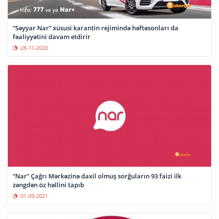
“Səyyar Nar” xüsusi karantin rejimində həftəsonları da
fəaliyyətini davam etdirir
28-11-2020
“Nar” Çağrı Mərkəzinə daxil olmuş sorğuların 93 faizi ilk
zəngdən öz həllini tapıb
01-09-2021