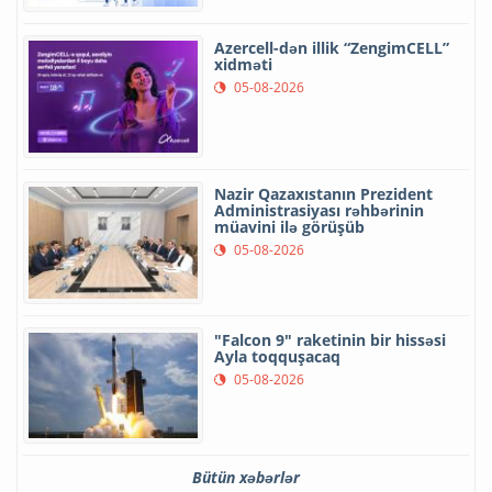
Azercell-dən illik “ZengimCELL”
xidməti
05-08-2026
Nazir Qazaxıstanın Prezident
Administrasiyası rəhbərinin
müavini ilə görüşüb
05-08-2026
"Falcon 9" raketinin bir hissəsi
Ayla toqquşacaq
05-08-2026
Bütün xəbərlər