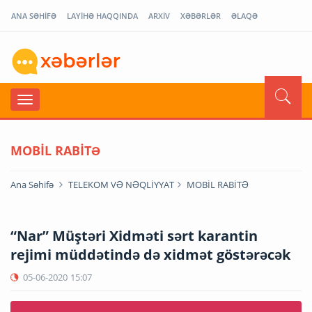
ANA SƏHİFƏ
LAYİHƏ HAQQINDA
ARXİV
XƏBƏRLƏR
ƏLAQƏ
MOBİL RABİTƏ
Ana Səhifə
TELEKOM VƏ NƏQLİYYAT
MOBİL RABİTƏ
“Nar” Müştəri Xidməti sərt karantin
rejimi müddətində də xidmət göstərəcək
05-06-2020
15:07