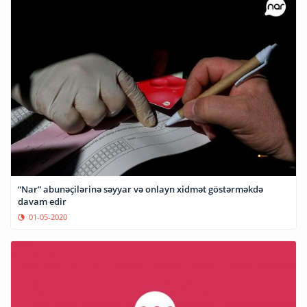
“Nar” abunəçilərinə səyyar və onlayn xidmət göstərməkdə
davam edir
01-05-2020