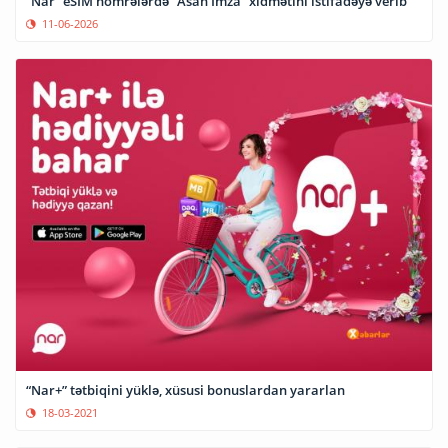
“Nar” eSIM nömrələrdə “Asan İmza” xidmətini istifadəyə verib
11-06-2026
“Nar+” tətbiqini yüklə, xüsusi bonuslardan yararlan
18-03-2021