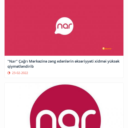
"Nar" Çağrı Mərkəzinə zəng edənlərin əksəriyyəti xidməi yüksək
qiymətləndirib
23-02-2022