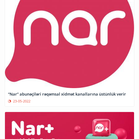
“Nar” abunəçiləri rəqəmsal xidmət kanallarına üstünlük verir
23-05-2022