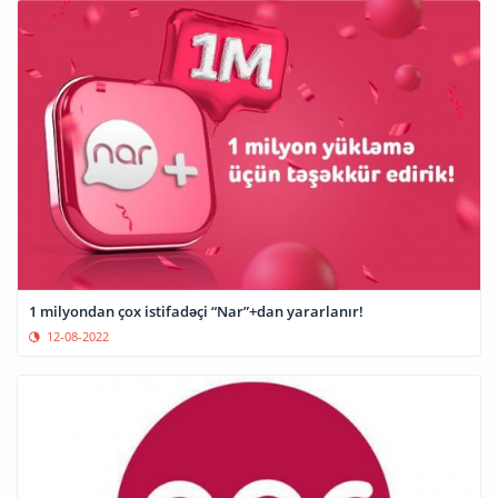
1 milyondan çox istifadəçi “Nar”+dan yararlanır!
12-08-2022