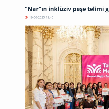
“Nar”ın inklüziv peşə təlimi g
19-06-2025
18:40