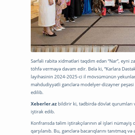
Sərfəli rabitə xidmətləri təqdim edən “Nar”, eyni 
töhfə verməyə davam edir. Belə ki, “Karlara Dəstək” 
layihəsinin 2024-2025-ci il mövsümünün yekunları
məhdudiyyətli gənclərə modelyer-dizayner peşəsi üz
edilib.
Xeberler.az
bildirir ki, tədbirdə dövlət qurumları
iştirak edib.
Konfransda təlim iştirakçılarının əl işləri nümayi
qarşılanıb. Bu, gənclərə bacarıqlarını tanıtmaq və 