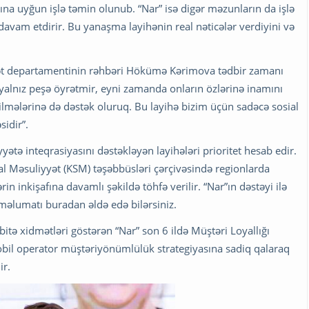
larına uyğun işlə təmin olunub. “Nar” isə digər məzunların da işlə
avam etdirir. Bu yanaşma layihənin real nəticələr verdiyini və
yyət departamentinin rəhbəri Hökümə Kərimova tədbir zamanı
ə yalnız peşə öyrətmir, eyni zamanda onların özlərinə inamını
ilmələrinə də dəstək oluruq. Bu layihə bizim üçün sadəcə sosial
sidir”.
yətə inteqrasiyasını dəstəkləyən layihələri prioritet hesab edir.
al Məsuliyyət (KSM) təşəbbüsləri çərçivəsində regionlarda
rin inkişafına davamlı şəkildə töhfə verilir. “Nar”ın dəstəyi ilə
 məlumatı buradan əldə edə bilərsiniz.
itə xidmətləri göstərən “Nar” son 6 ildə Müştəri Loyallığı
obil operator müştəriyönümlülük strategiyasına sadiq qalaraq
ir.