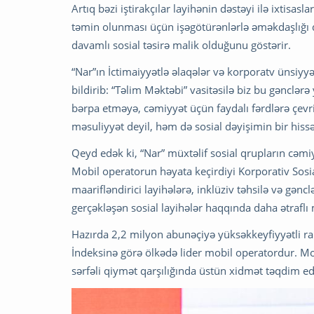
Artıq bəzi iştirakçılar layihənin dəstəyi ilə ixtisas
təmin olunması üçün işəgötürənlərlə əməkdaşlığı d
davamlı sosial təsirə malik olduğunu göstərir.
“Nar”ın İctimaiyyətlə əlaqələr və korporatv ünsi
bildirib: “Təlim Məktəbi” vasitəsilə biz bu gənclər
bərpa etməyə, cəmiyyət üçün faydalı fərdlərə çevr
məsuliyyət deyil, həm də sosial dəyişimin bir hissə
Qeyd edək ki, “Nar” müxtəlif sosial qrupların cəmiy
Mobil operatorun həyata keçirdiyi Korporativ Sosi
maarifləndirici layihələrə, inklüziv təhsilə və gənclə
gerçəkləşən sosial layihələr haqqında daha ətraflı
Hazırda 2,2 milyon abunəçiyə yüksəkkeyfiyyətli rab
İndeksinə görə ölkədə lider mobil operatordur. M
sərfəli qiymət qarşılığında üstün xidmət təqdim ed