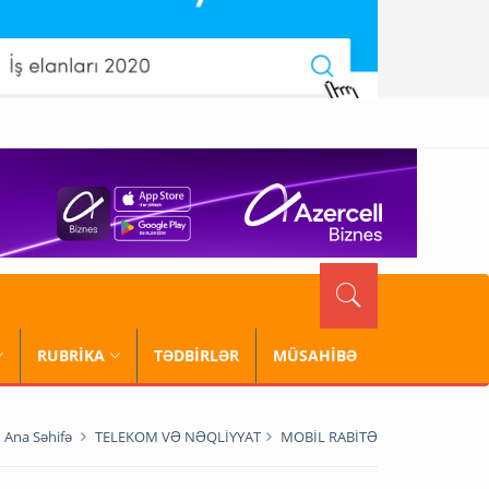
RUBRİKA
TƏDBİRLƏR
MÜSAHİBƏ
Ana Səhifə
TELEKOM VƏ NƏQLİYYAT
MOBİL RABİTƏ