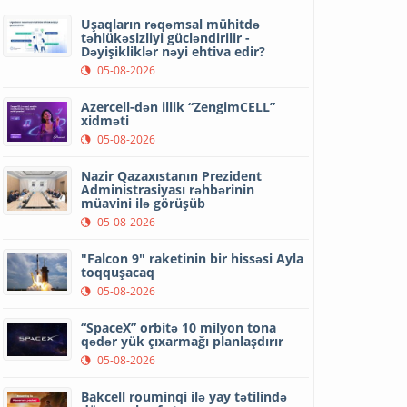
Uşaqların rəqəmsal mühitdə
təhlükəsizliyi gücləndirilir -
Dəyişikliklər nəyi ehtiva edir?
05-08-2026
Azercell-dən illik “ZengimCELL”
xidməti
05-08-2026
Nazir Qazaxıstanın Prezident
Administrasiyası rəhbərinin
müavini ilə görüşüb
05-08-2026
"Falcon 9" raketinin bir hissəsi Ayla
toqquşacaq
05-08-2026
“SpaceX” orbitə 10 milyon tona
qədər yük çıxarmağı planlaşdırır
05-08-2026
Bakcell rouminqi ilə yay tətilində