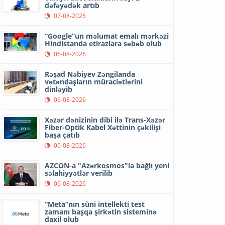
dəfəyədək artıb
07-08-2026
“Google”un məlumat emalı mərkəzi
Hindistanda etirazlara səbəb olub
06-08-2026
Rəşad Nəbiyev Zəngilanda
vətəndaşların müraciətlərini
dinləyib
06-08-2026
Xəzər dənizinin dibi ilə Trans-Xəzər
Fiber-Optik Kabel Xəttinin çəkilişi
başa çatıb
06-08-2026
AZCON-a "Azərkosmos"la bağlı yeni
səlahiyyətlər verilib
06-08-2026
“Meta”nın süni intellekti test
zamanı başqa şirkətin sisteminə
daxil olub