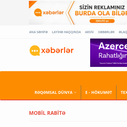
ANA SƏHİFƏ
LAYİHƏ HAQQINDA
ARXİV
XƏBƏRLƏR
ƏLA
RƏQƏMSAL DÜNYA
E - HÖKUMƏT
TE
MOBİL RABİTƏ