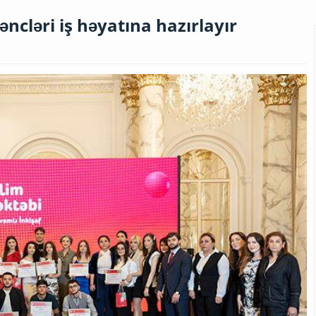
əncləri iş həyatına hazırlayır