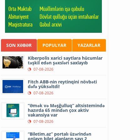
SON XƏBƏR
POPULYAR
YAZARLAR
Kiberpolis xarici saytlara hücumlar
təşkil edən şəxsləri saxlayıb
07-08-2026
Fitch ABB-nin reytinqini növbəti
dəfə yüksəltdi!
07-08-2026
“Əmək və Məşğulluq” altsistemində
hazırda 65 mindən çox aktiv
vakansiya var
07-08-2026
“Biletim.az” portalı üzərindən
onlayn bilet alanların sayı 2