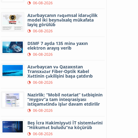
06-08-2026
Azərbaycanın rəqəmsal idarəçilik
model iki beynəlxalq mükafata
layiq görülüb
06-08-2026
DSMF 7 ayda 135 minə yaxın
elektron arayış verib
06-08-2026
Azərbaycan və Qazaxıstan
Transxəzər Fiber-Optik Kabel
Xəttinin çəkilişini başa çatdırıb
06-08-2026
Nazirlik: “Mobil notariat” tətbiqinin
“mygov”a tam inteqrasiyası
istiqamətində işlər davam etdirilir
06-08-2026
Beş İcra Hakimiyyəti İT sistemlərini
“Hökumət buludu”na köçürüb
06-08-2026