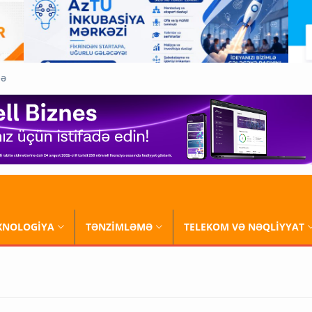
QƏ
XNOLOGİYA
TƏNZİMLƏMƏ
TELEKOM VƏ NƏQLİYYAT