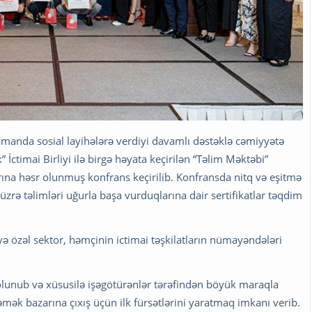
zamanda sosial layihələrə verdiyi davamlı dəstəklə cəmiyyətə
İctimai Birliyi ilə birgə həyata keçirilən “Təlim Məktəbi”
na həsr olunmuş konfrans keçirilib. Konfransda nitq və eşitmə
rə təlimləri uğurla başa vurduqlarına dair sertifikatlar təqdim
 və özəl sektor, həmçinin ictimai təşkilatların nümayəndələri
ş olunub və xüsusilə işəgötürənlər tərəfindən böyük maraqla
əmək bazarına çıxış üçün ilk fürsətlərini yaratmaq imkanı verib.