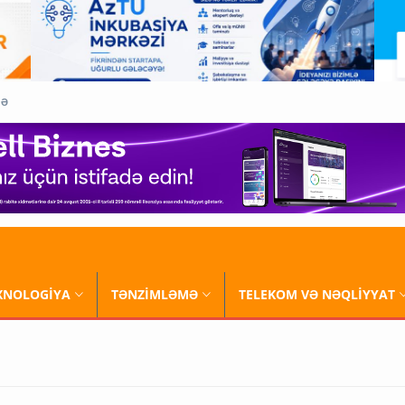
QƏ
XNOLOGİYA
TƏNZİMLƏMƏ
TELEKOM VƏ NƏQLİYYAT