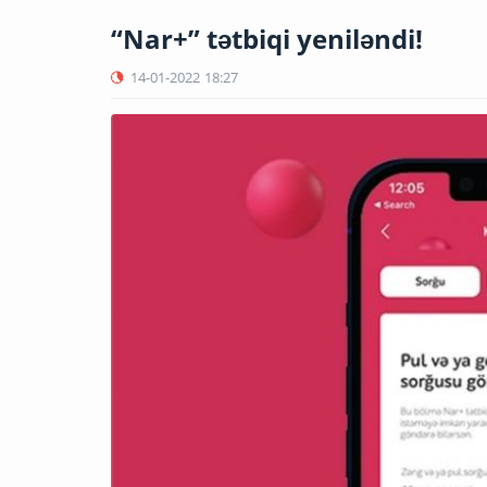
“Nar+” tətbiqi yeniləndi!
14-01-2022
18:27