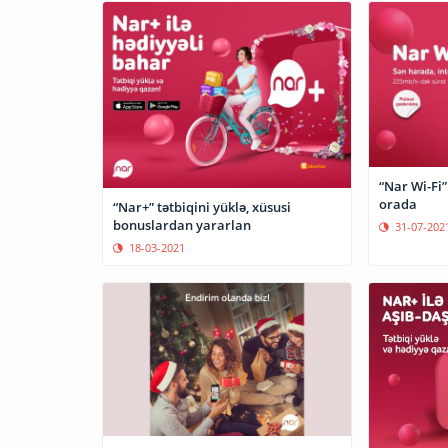
“Nar Wi-Fi”
orada
“Nar+” tətbiqini yüklə, xüsusi
bonuslardan yararlan
31-07-202
18-03-2021