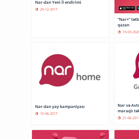
Nar-dan Yeni İl endirimi
29-12-2017
“Nar+” tətb
qazan
19-03-202
Nar və Avto
Nar-dan yay kampaniyası
maraqlı tək
15-06-2017
21-06-201