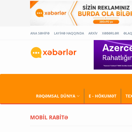
ANA SƏHİFƏ
LAYİHƏ HAQQINDA
ARXİV
XƏBƏRLƏR
ƏLA
RƏQƏMSAL DÜNYA
E - HÖKUMƏT
TE
MOBİL RABİTƏ