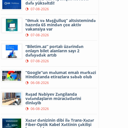
dəfə yüksəltdi!
07-08-2026
“Əmək və Məşğulluq” altsistemində
hazırda 65 mindən çox aktiv
vakansiya var
07-08-2026
“Biletim.az” portalı üzərindən
onlayn bilet alanların sayı 2
dəfəyədək artıb
07-08-2026
“Google”un məlumat emalı mərkəzi
Hindistanda etirazlara səbəb olub
06-08-2026
Rəşad Nəbiyev Zəngilanda
vətəndaşların müraciətlərini
dinləyib
06-08-2026
Xəzər dənizinin dibi ilə Trans-Xəzər
Fiber-Optik Kabel Xəttinin çəkilişi