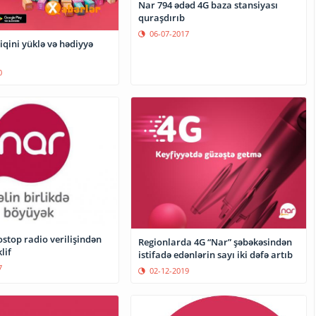
Nar 794 ədəd 4G baza stansiyası
quraşdırıb
06-07-2017
iqini yüklə və hədiyyə
0
stop radio verilişindən
Regionlarda 4G “Nar” şəbəkəsindən
lif
istifadə edənlərin sayı iki dəfə artıb
7
02-12-2019