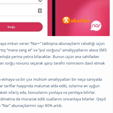
əyə imkan verən “Nar+” tətbiqinə abunəçilərin rahatlığı üçün
r artıq “mənə zəng et” və “pul sorğusu” əməliyyatlarını əlavə SMS
lıqla yerinə yetirə biləcəklər. Bunun üçün ana səhifədən
an sorğu növünü seçərək qarşı tərəfin nömrəsini daxil etmək
arə etməyə və bir çox mühüm əməliyyatları bir neçə saniyədə
lər tariflər haqqında məlumat əldə edib, özlərinə ən uyğun
keti sifariş edə, bonuslarını yoxlaya və yeniləyə bilirlər.
xidmətinə də müraciət edib suallarını ünvanlaya bilərlər. Qeyd
 “Nar” abunəçilərinin sayı 80% artıb.