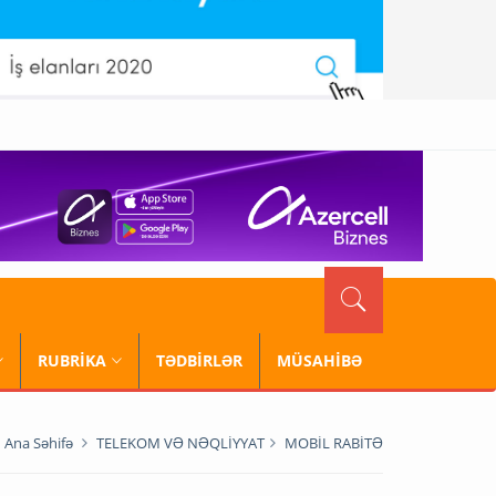
RUBRİKA
TƏDBİRLƏR
MÜSAHİBƏ
Ana Səhifə
TELEKOM VƏ NƏQLİYYAT
MOBİL RABİTƏ