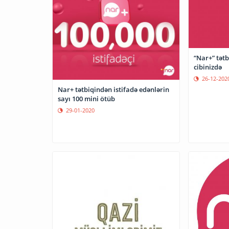
“Nar+” tətb
cibinizdə
26-12-202
Nar+ tətbiqindən istifadə edənlərin
sayı 100 mini ötüb
29-01-2020