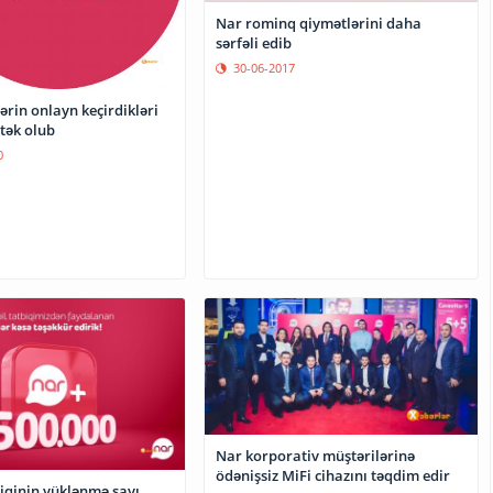
Nar rominq qiymətlərini daha
sərfəli edib
30-06-2017
ərin onlayn keçirdikləri
tək olub
0
Nar korporativ müştərilərinə
ödənişsiz MiFi cihazını təqdim edir
biqinin yüklənmə sayı