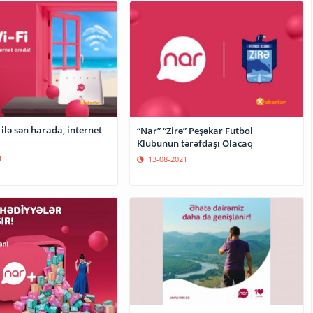
 ilə sən harada, internet
“Nar” “Zirə” Peşəkar Futbol
Klubunun tərəfdaşı Olacaq
1
13-08-2021