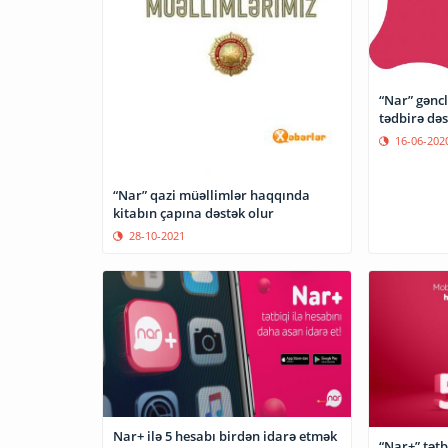
“Nar” gəncl
tədbirə dəs
16-06-202
“Nar” qazi müəllimlər haqqında
kitabın çapına dəstək olur
28-10-2021
Nar+ ilə 5 hesabı birdən idarə etmək
“Nar+” tət