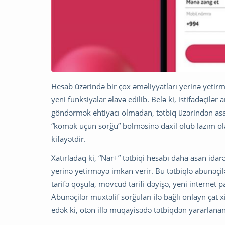
Hesab üzərində bir çox əməliyyatları yerinə yetirm
yeni funksiyalar əlavə edilib. Belə ki, istifadəçilə
göndərmək ehtiyacı olmadan, tətbiq üzərindən asan
“kömək üçün sorğu” bölməsinə daxil olub lazım ol
kifayətdir.
Xatırladaq ki, “Nar+” tətbiqi hesabı daha asan id
yerinə yetirməyə imkan verir. Bu tətbiqlə abunəçi
tarifə qoşula, mövcud tarifi dəyişə, yeni internet pa
Abunəçilər müxtəlif sorğuları ilə bağlı onlayn çat 
edək ki, ötən illə müqayisədə tətbiqdən yararlanan