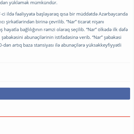
-dan yükləmək mümkündür.
07-ci ildə fəaliyyətə başlayaraq qısa bir müddətdə Azərbaycanda
 şirkətlərindən birinə çevrilib. “Nar” ticarət nişanı
 həyatla bağlılığının rəmzi olaraq seçilib. “Nar” ölkədə ilk dəfə
şəbəkəsini abunəçilərinin istifadəsinə verib. “Nar” şəbəkəsi
-dən artıq baza stansiyası ilə abunəçilərə yüksəkkeyfiyyətli