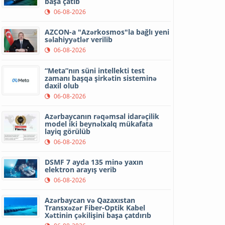
başa çatıb
06-08-2026
AZCON-a "Azərkosmos"la bağlı yeni
səlahiyyətlər verilib
06-08-2026
“Meta”nın süni intellekti test
zamanı başqa şirkətin sisteminə
daxil olub
06-08-2026
Azərbaycanın rəqəmsal idarəçilik
model iki beynəlxalq mükafata
layiq görülüb
06-08-2026
DSMF 7 ayda 135 minə yaxın
elektron arayış verib
06-08-2026
Azərbaycan və Qazaxıstan
Transxəzər Fiber-Optik Kabel
Xəttinin çəkilişini başa çatdırıb