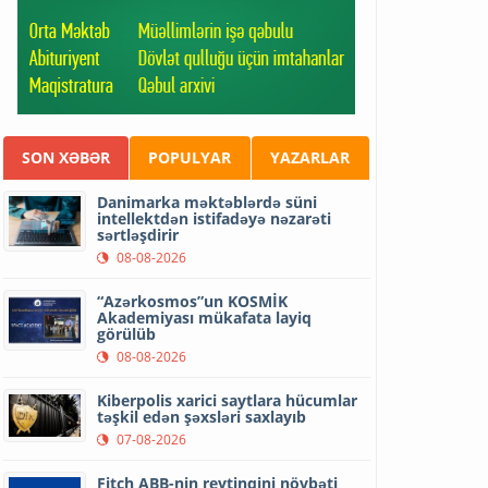
SON XƏBƏR
POPULYAR
YAZARLAR
Danimarka məktəblərdə süni
intellektdən istifadəyə nəzarəti
sərtləşdirir
08-08-2026
“Azərkosmos”un KOSMİK
Akademiyası mükafata layiq
görülüb
08-08-2026
Kiberpolis xarici saytlara hücumlar
təşkil edən şəxsləri saxlayıb
07-08-2026
Fitch ABB-nin reytinqini növbəti