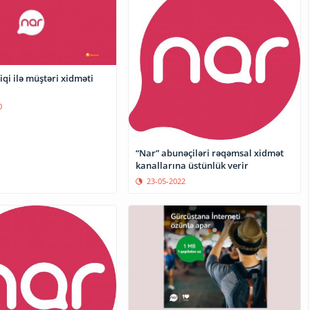
iqi ilə müştəri xidməti
0
“Nar” abunəçiləri rəqəmsal xidmət
kanallarına üstünlük verir
23-05-2022