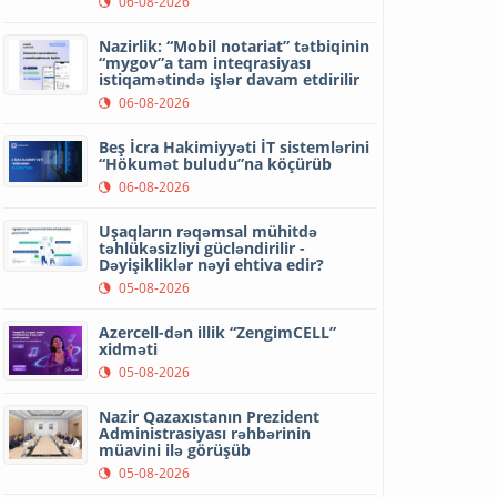
06-08-2026
Nazirlik: “Mobil notariat” tətbiqinin
“mygov”a tam inteqrasiyası
istiqamətində işlər davam etdirilir
06-08-2026
Beş İcra Hakimiyyəti İT sistemlərini
“Hökumət buludu”na köçürüb
06-08-2026
Uşaqların rəqəmsal mühitdə
təhlükəsizliyi gücləndirilir -
Dəyişikliklər nəyi ehtiva edir?
05-08-2026
Azercell-dən illik “ZengimCELL”
xidməti
05-08-2026
Nazir Qazaxıstanın Prezident
Administrasiyası rəhbərinin
müavini ilə görüşüb
05-08-2026