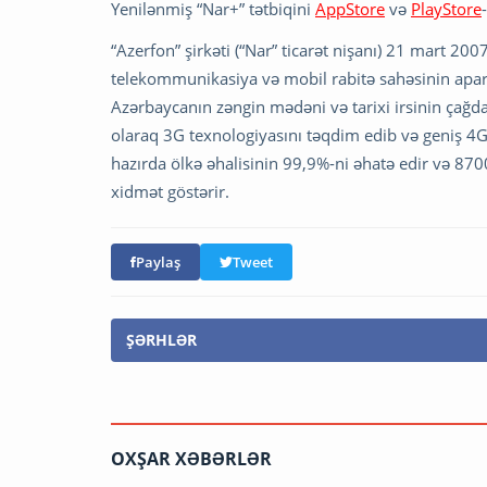
Yenilənmiş “Nar+” tətbiqini
AppStore
və
PlayStore
“Azerfon” şirkəti (“Nar” ticarət nişanı) 21 mart 20
telekommunikasiya və mobil rabitə sahəsinin aparıcı
Azərbaycanın zəngin mədəni və tarixi irsinin çağdaş
olaraq 3G texnologiyasını təqdim edib və geniş 4G 
hazırda ölkə əhalisinin 99,9%-ni əhatə edir və 8700
xidmət göstərir.
Paylaş
Tweet
ŞƏRHLƏR
OXŞAR XƏBƏRLƏR