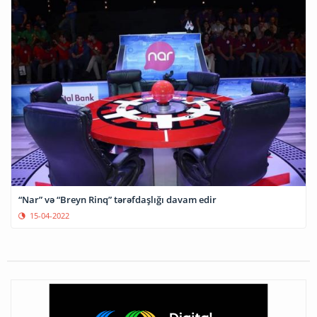
“Nar” və “Breyn Rinq” tərəfdaşlığı davam edir
15-04-2022