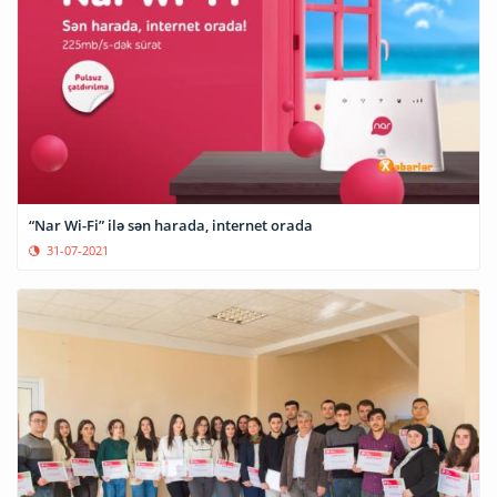
“Nar Wi-Fi” ilə sən harada, internet orada
31-07-2021