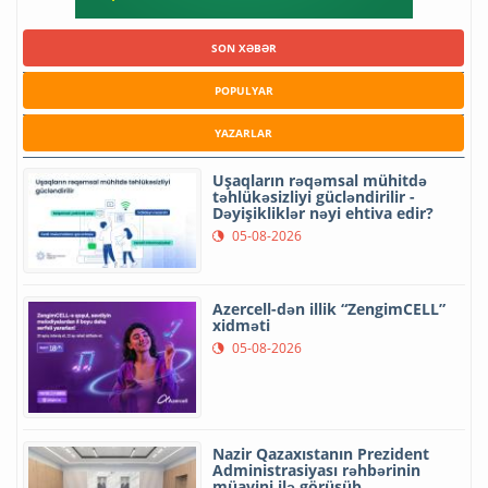
SON XƏBƏR
POPULYAR
YAZARLAR
Uşaqların rəqəmsal mühitdə
təhlükəsizliyi gücləndirilir -
Dəyişikliklər nəyi ehtiva edir?
05-08-2026
Azercell-dən illik “ZengimCELL”
xidməti
05-08-2026
Nazir Qazaxıstanın Prezident
Administrasiyası rəhbərinin
müavini ilə görüşüb