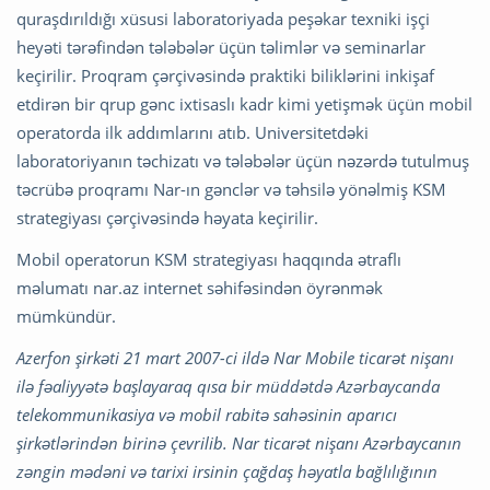
quraşdırıldığı xüsusi laboratoriyada peşəkar texniki işçi
heyəti tərəfindən tələbələr üçün təlimlər və seminarlar
keçirilir. Proqram çərçivəsində praktiki biliklərini inkişaf
etdirən bir qrup gənc ixtisaslı kadr kimi yetişmək üçün mobil
operatorda ilk addımlarını atıb. Universitetdəki
laboratoriyanın təchizatı və tələbələr üçün nəzərdə tutulmuş
təcrübə proqramı Nar-ın gənclər və təhsilə yönəlmiş KSM
strategiyası çərçivəsində həyata keçirilir.
Mobil operatorun KSM strategiyası haqqında ətraflı
məlumatı nar.az internet səhifəsindən öyrənmək
mümkündür.
Azerfon şirkəti 21 mart 2007-ci ildə Nar Mobile ticarət nişanı
ilə fəaliyyətə başlayaraq qısa bir müddətdə Azərbaycanda
telekommunikasiya və mobil rabitə sahəsinin aparıcı
şirkətlərindən birinə çevrilib. Nar ticarət nişanı Azərbaycanın
zəngin mədəni və tarixi irsinin çağdaş həyatla bağlılığının