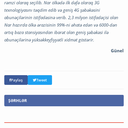
rəmzi olaraq seçilib. Nar ölkədə ilk dəfə olaraq 3G
texnologiyasını təqdim edib və geniş 4G şəbəkəsini
abunəçilərinin istifadəsinə verib. 2,3 milyon istifadəçisi olan
Nar hazırda ölkə ərazisinin 99%-ni əhatə edən və 6000-dən
artıq baza stansiyasından ibarət olan geniş şəbəkəsi ilə
abunəçilərinə yüksəkkeyfiyyətli xidmət göstərir.
Günel
Paylaş
Tweet
ŞƏRHLƏR