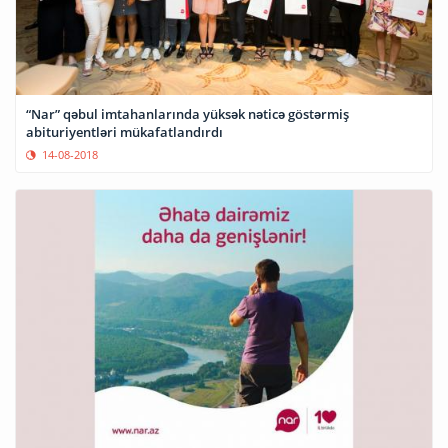
“Nar” qəbul imtahanlarında yüksək nəticə göstərmiş
abituriyentləri mükafatlandırdı
14-08-2018