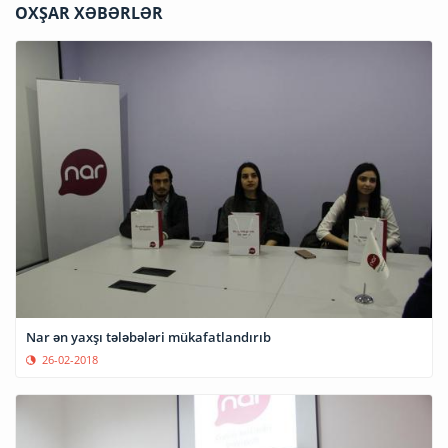
OXŞAR XƏBƏRLƏR
Nar ən yaxşı tələbələri mükafatlandırıb
26-02-2018