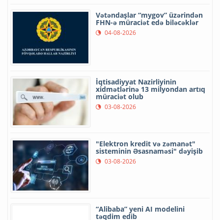
Vətəndaşlar “mygov” üzərindən
FHN-ə müraciət edə biləcəklər
04-08-2026
İqtisadiyyat Nazirliyinin
xidmətlərinə 13 milyondan artıq
müraciət olub
03-08-2026
"Elektron kredit və zəmanət"
sisteminin Əsasnaməsi" dəyişib
03-08-2026
“Alibaba” yeni AI modelini
təqdim edib