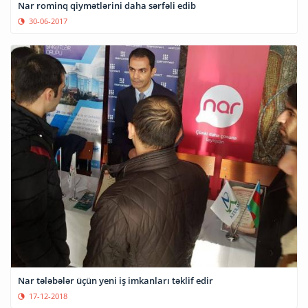
Nar rominq qiymətlərini daha sərfəli edib
30-06-2017
Nar tələbələr üçün yeni iş imkanları təklif edir
17-12-2018