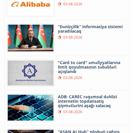
03-08-2026
“Dənizçilik” informasiya sistemi
yaradılacaq
03-08-2026
"Card to card" əməliyyatlarına
limit qoyulmasının səbəbləri
açıqlanıb
03-08-2026
ADB: CAREC rəqəmsal dəhlizi
internetin topdansatış
qiymətlərini aşağı salacaq
03-08-2026
“ASAN AI Hub” növbəti çağırış