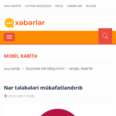
ANA SƏHİFƏ
LAYİHƏ HAQQINDA
ARXİV
XƏBƏRLƏR
ƏLAQƏ
MOBİL RABİTƏ
Ana Səhifə
TELEKOM VƏ NƏQLİYYAT
MOBİL RABİTƏ
Nar tələbələri mükafatlandırıb
07-07-2017
15:06