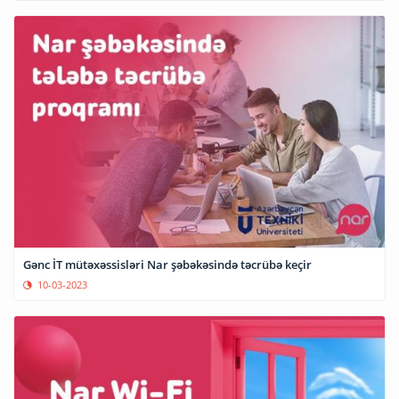
Gənc İT mütəxəssisləri Nar şəbəkəsində təcrübə keçir
10-03-2023