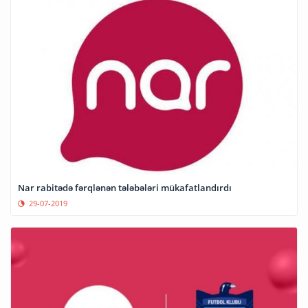
Nar rabitədə fərqlənən tələbələri mükafatlandırdı
29-07-2019