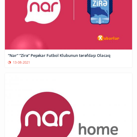
“Nar” “Zirə” Peşəkar Futbol Klubunun tərəfdaşı Olacaq
13-08-2021