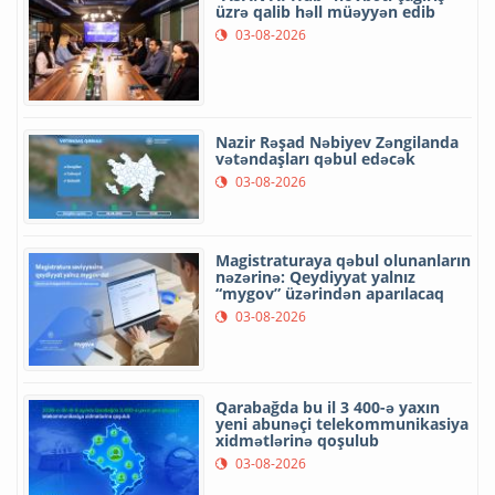
üzrə qalib həll müəyyən edib
03-08-2026
Nazir Rəşad Nəbiyev Zəngilanda
vətəndaşları qəbul edəcək
03-08-2026
Magistraturaya qəbul olunanların
nəzərinə: Qeydiyyat yalnız
“mygov” üzərindən aparılacaq
03-08-2026
Qarabağda bu il 3 400-ə yaxın
yeni abunəçi telekommunikasiya
xidmətlərinə qoşulub
03-08-2026