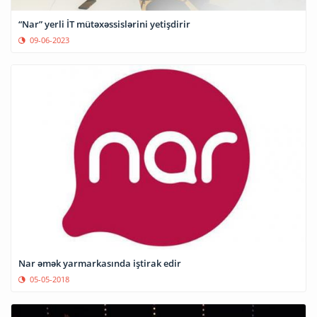
“Nar” yerli İT mütəxəssislərini yetişdirir
09-06-2023
Nar əmək yarmarkasında iştirak edir
05-05-2018