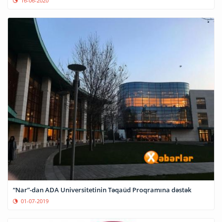
16-06-2020
“Nar”-dan ADA Universitetinin Təqaüd Proqramına dəstək
01-07-2019