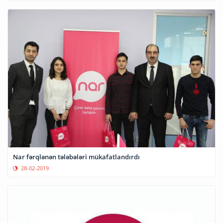
Nar fərqlənən tələbələri mükafatlandırdı
28-02-2019