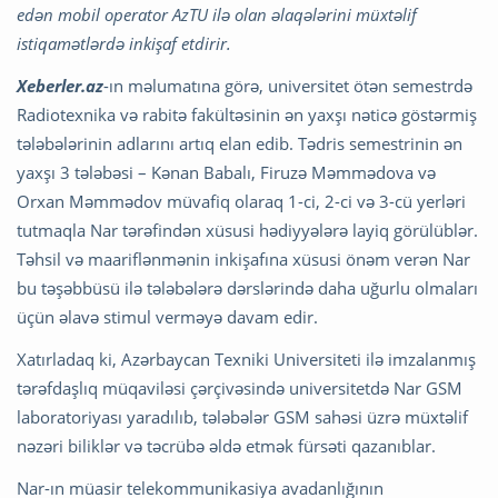
edən mobil operator AzTU ilə olan əlaqələrini müxtəlif
istiqamətlərdə inkişaf etdirir.
Xeberler.az
-ın məlumatına görə, universitet ötən semestrdə
Radiotexnika və rabitə fakültəsinin ən yaxşı nəticə göstərmiş
tələbələrinin adlarını artıq elan edib. Tədris semestrinin ən
yaxşı 3 tələbəsi – Kənan Babalı, Firuzə Məmmədova və
Orxan Məmmədov müvafiq olaraq 1-ci, 2-ci və 3-cü yerləri
tutmaqla Nar tərəfindən xüsusi hədiyyələrə layiq görülüblər.
Təhsil və maariflənmənin inkişafına xüsusi önəm verən Nar
bu təşəbbüsü ilə tələbələrə dərslərində daha uğurlu olmaları
üçün əlavə stimul verməyə davam edir.
Xatırladaq ki, Azərbaycan Texniki Universiteti ilə imzalanmış
tərəfdaşlıq müqaviləsi çərçivəsində universitetdə Nar GSM
laboratoriyası yaradılıb, tələbələr GSM sahəsi üzrə müxtəlif
nəzəri biliklər və təcrübə əldə etmək fürsəti qazanıblar.
Nar-ın müasir telekommunikasiya avadanlığının