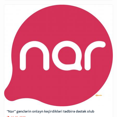
“Nar” gənclərin onlayn keçirdikləri tədbirə dəstək olub