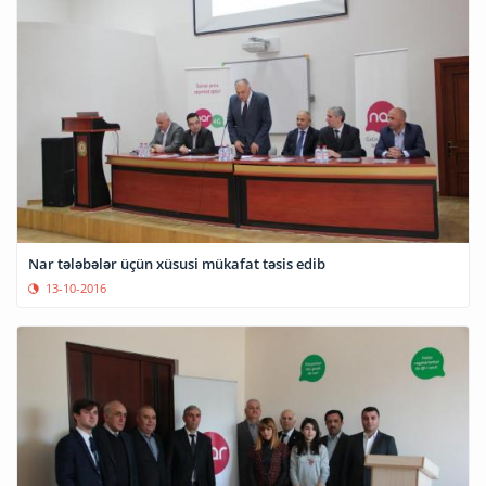
Nar tələbələr üçün xüsusi mükafat təsis edib
13-10-2016