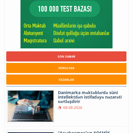
SON XƏBƏR
POPULYAR
YAZARLAR
Danimarka məktəblərdə süni
intellektdən istifadəyə nəzarəti
sərtləşdirir
08-08-2026
“Azərkosmos”un KOSMİK