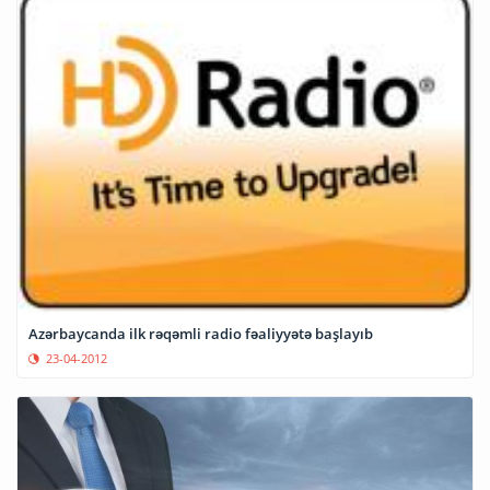
Azərbaycanda ilk rəqəmli radio fəaliyyətə başlayıb
23-04-2012