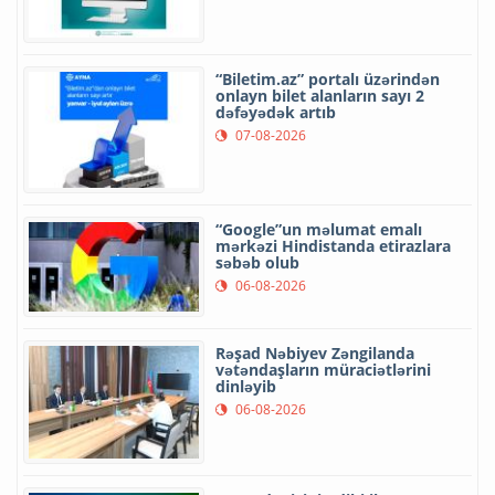
“Biletim.az” portalı üzərindən
onlayn bilet alanların sayı 2
dəfəyədək artıb
07-08-2026
“Google”un məlumat emalı
mərkəzi Hindistanda etirazlara
səbəb olub
06-08-2026
Rəşad Nəbiyev Zəngilanda
vətəndaşların müraciətlərini
dinləyib
06-08-2026