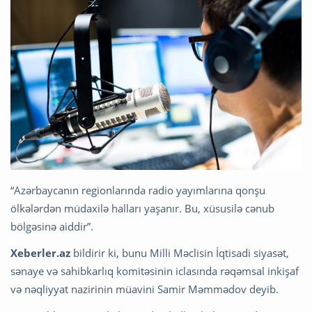
“Azərbaycanın regionlarında radio yayımlarına qonşu
ölkələrdən müdaxilə halları yaşanır. Bu, xüsusilə cənub
bölgəsinə aiddir”.
Xeberler.az
bildirir ki, bunu Milli Məclisin İqtisadi siyasət,
sənaye və sahibkarlıq komitəsinin iclasında rəqəmsal inkişaf
və nəqliyyat nazirinin müavini Samir Məmmədov deyib.