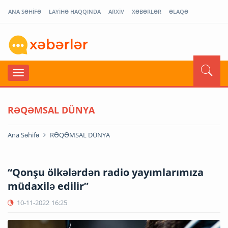
ANA SƏHİFƏ
LAYİHƏ HAQQINDA
ARXİV
XƏBƏRLƏR
ƏLAQƏ
RƏQƏMSAL DÜNYA
Ana Səhifə
RƏQƏMSAL DÜNYA
“Qonşu ölkələrdən radio yayımlarımıza
müdaxilə edilir”
10-11-2022
16:25