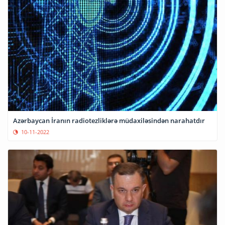
Azərbaycan İranın radiotezliklərə müdaxiləsindən narahatdır
10-11-2022