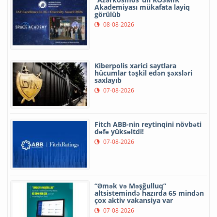
Akademiyası mükafata layiq
görülüb
08-08-2026
Kiberpolis xarici saytlara
hücumlar təşkil edən şəxsləri
saxlayıb
07-08-2026
Fitch ABB-nin reytinqini növbəti
dəfə yüksəltdi!
07-08-2026
“Əmək və Məşğulluq”
altsistemində hazırda 65 mindən
çox aktiv vakansiya var
07-08-2026