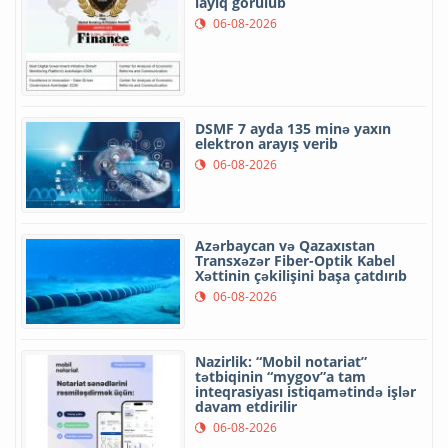
layiq görülüb
06-08-2026
DSMF 7 ayda 135 minə yaxın
elektron arayış verib
06-08-2026
Azərbaycan və Qazaxıstan
Transxəzər Fiber-Optik Kabel
Xəttinin çəkilişini başa çatdırıb
06-08-2026
Nazirlik: “Mobil notariat”
tətbiqinin “mygov”a tam
inteqrasiyası istiqamətində işlər
davam etdirilir
06-08-2026