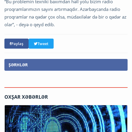
“Bu problemin texniki baxımdan həll yolu bizim radio
proqramlarımızın sayını artırmaqdır. Azərbaycanda radio
proqramlar nə qədər çox olsa, müdaxilələr də bir o qədər az
olar”, - deyə o qeyd edib.
Paylaş
Tweet
ŞƏRHLƏR
OXŞAR XƏBƏRLƏR