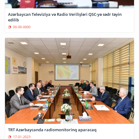
Azərbaycan Televiziya və Radio Verilişləri QSC-yə sədr təyin
edilib
00-00-0000
TRT Azərbaycanda radiomonitorinq aparacaq
17-01-2023