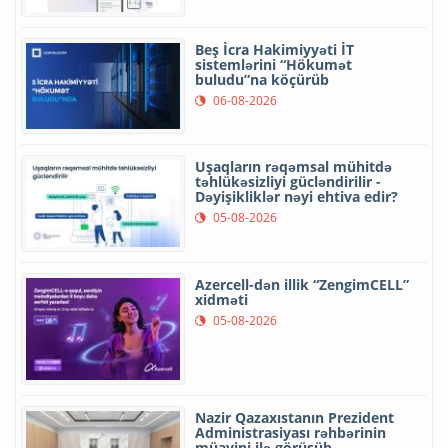
Beş İcra Hakimiyyəti İT
sistemlərini “Hökumət
buludu”na köçürüb
06-08-2026
Uşaqların rəqəmsal mühitdə
təhlükəsizliyi gücləndirilir -
Dəyişikliklər nəyi ehtiva edir?
05-08-2026
Azercell-dən illik “ZengimCELL”
xidməti
05-08-2026
Nazir Qazaxıstanın Prezident
Administrasiyası rəhbərinin
müavini ilə görüşüb