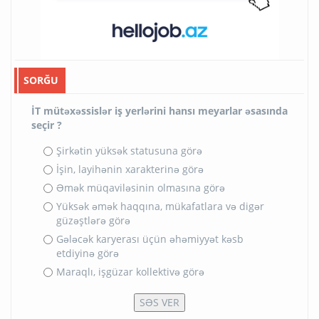
SORĞU
İT mütəxəssislər iş yerlərini hansı meyarlar əsasında
seçir ?
Şirkətin yüksək statusuna görə
İşin, layihənin xarakterinə görə
Əmək müqaviləsinin olmasına görə
Yüksək əmək haqqına, mükafatlara və digər
güzəştlərə görə
Gələcək karyerası üçün əhəmiyyət kəsb
etdiyinə görə
Maraqlı, işgüzar kollektivə görə