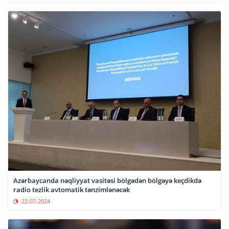
Azərbaycanda nəqliyyat vasitəsi bölgədən bölgəyə keçdikdə
radio tezlik avtomatik tənzimlənəcək
22-07-2024