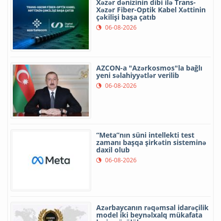
Xəzər dənizinin dibi ilə Trans-
Xəzər Fiber-Optik Kabel Xəttinin
çəkilişi başa çatıb
06-08-2026
AZCON-a "Azərkosmos"la bağlı
yeni səlahiyyətlər verilib
06-08-2026
“Meta”nın süni intellekti test
zamanı başqa şirkətin sisteminə
daxil olub
06-08-2026
Azərbaycanın rəqəmsal idarəçilik
model iki beynəlxalq mükafata