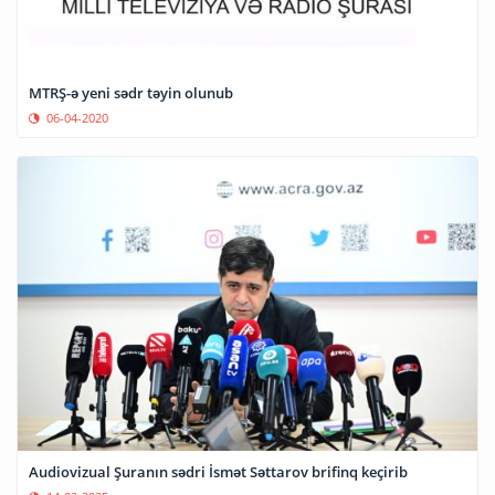
MTRŞ-ə yeni sədr təyin olunub
06-04-2020
Audiovizual Şuranın sədri İsmət Səttarov brifinq keçirib