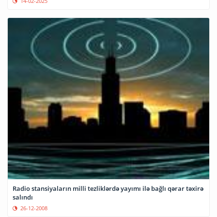
14-02-2025
Radio stansiyaların milli tezliklərdə yayımı ilə bağlı qərar təxirə
salındı
26-12-2008