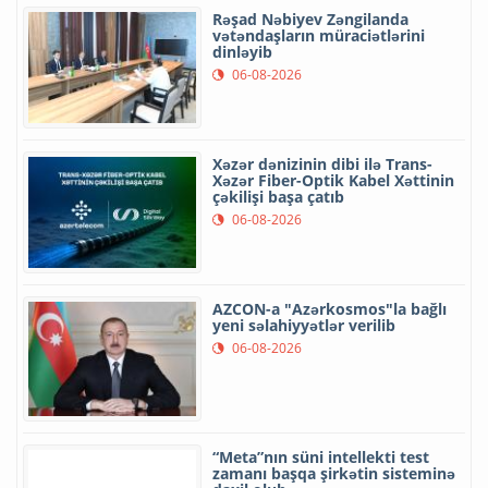
Rəşad Nəbiyev Zəngilanda
vətəndaşların müraciətlərini
dinləyib
06-08-2026
Xəzər dənizinin dibi ilə Trans-
Xəzər Fiber-Optik Kabel Xəttinin
çəkilişi başa çatıb
06-08-2026
AZCON-a "Azərkosmos"la bağlı
yeni səlahiyyətlər verilib
06-08-2026
“Meta”nın süni intellekti test
zamanı başqa şirkətin sisteminə