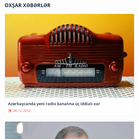
OXŞAR XƏBƏRLƏR
Azərbaycanda yeni radio kanalına üç iddialı var
28-12-2010