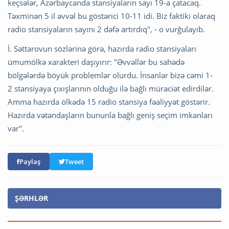
keçsələr, Azərbaycanda stansiyaların sayı 19-a çatacaq.
Təxminən 5 il əvvəl bu göstərici 10-11 idi. Biz faktiki olaraq
radio stansiyaların sayını 2 dəfə artırdıq", - o vurğulayıb.
İ. Səttarovun sözlərinə görə, hazırda radio stansiyaları
ümumölkə xarakteri daşıyırır: "Əvvəllər bu sahədə
bölgələrdə böyük problemlər olurdu. İnsanlar bizə cəmi 1-
2 stansiyaya çıxışlarının olduğu ilə bağlı müraciət edirdilər.
Amma hazırda ölkədə 15 radio stansiya fəaliyyət göstərir.
Hazırda vətəndaşların bununla bağlı geniş seçim imkanları
var".
Paylaş
Tweet
ŞƏRHLƏR