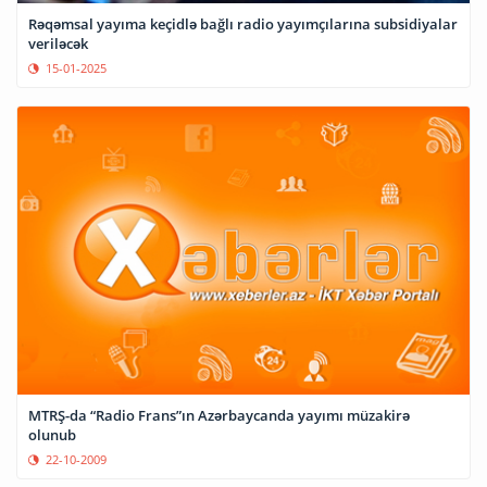
Rəqəmsal yayıma keçidlə bağlı radio yayımçılarına subsidiyalar
veriləcək
15-01-2025
MTRŞ-da “Radio Frans”ın Azərbaycanda yayımı müzakirə
olunub
22-10-2009