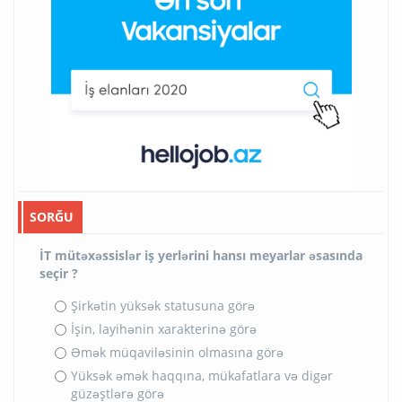
SORĞU
İT mütəxəssislər iş yerlərini hansı meyarlar əsasında
seçir ?
Şirkətin yüksək statusuna görə
İşin, layihənin xarakterinə görə
Əmək müqaviləsinin olmasına görə
Yüksək əmək haqqına, mükafatlara və digər
güzəştlərə görə