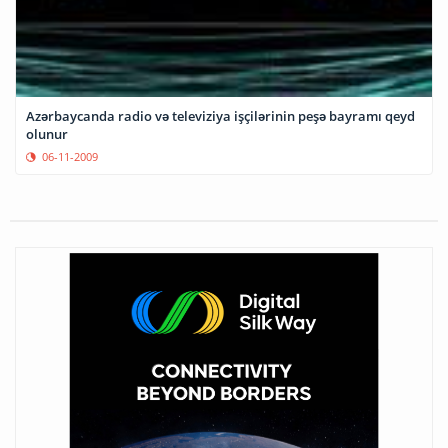
Azərbaycanda radio və televiziya işçilərinin peşə bayramı qeyd
olunur
06-11-2009