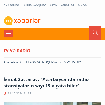
ANA SƏHİFƏ
LAYİHƏ HAQQINDA
ARXİV
XƏBƏRLƏR
ƏLAQƏ
TV VƏ RADİO
Ana Səhifə
TELEKOM VƏ NƏQLİYYAT
TV VƏ RADİO
İsmət Səttarov: "Azərbaycanda radio
stansiyaların sayı 19-a çata bilər"
11-12-2024
11:15