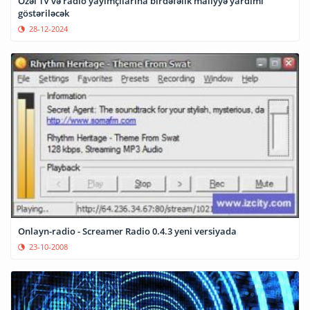
Özəl TV və radio yayımçılarına birdəfəlik maliyyə yardımı
göstəriləcək
28-12-2024
Onlayn-radio - Screamer Radio 0.4.3 yeni versiyada
23-10-2008