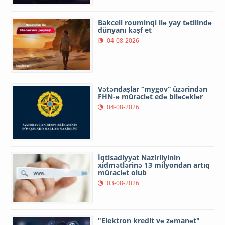
Bakcell rouminqi ilə yay tətilində
dünyanı kəşf et
04-08-2026
Vətəndaşlar “mygov” üzərindən
FHN-ə müraciət edə biləcəklər
04-08-2026
İqtisadiyyat Nazirliyinin
xidmətlərinə 13 milyondan artıq
müraciət olub
03-08-2026
"Elektron kredit və zəmanət"