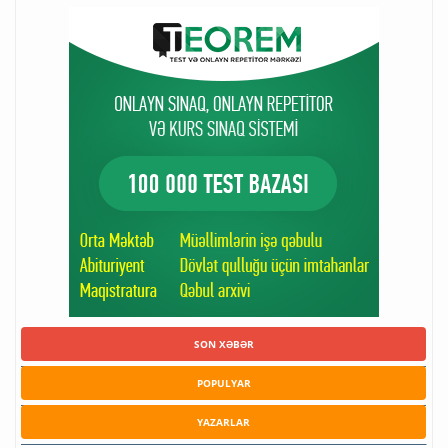
SON XƏBƏR
POPULYAR
YAZARLAR