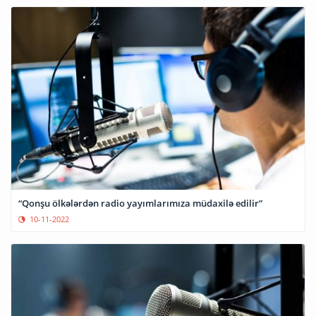
“Qonşu ölkələrdən radio yayımlarımıza müdaxilə edilir”
10-11-2022