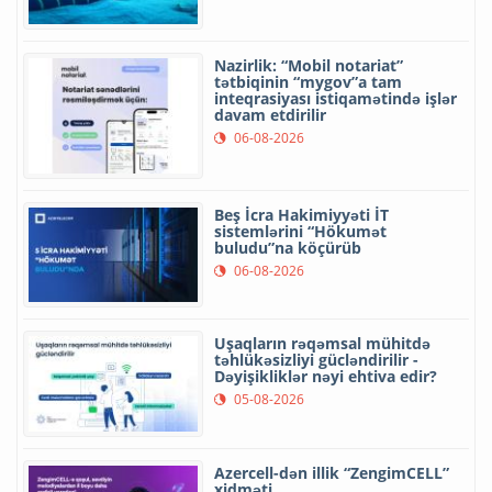
Nazirlik: “Mobil notariat”
tətbiqinin “mygov”a tam
inteqrasiyası istiqamətində işlər
davam etdirilir
06-08-2026
Beş İcra Hakimiyyəti İT
sistemlərini “Hökumət
buludu”na köçürüb
06-08-2026
Uşaqların rəqəmsal mühitdə
təhlükəsizliyi gücləndirilir -
Dəyişikliklər nəyi ehtiva edir?
05-08-2026
Azercell-dən illik “ZengimCELL”
xidməti