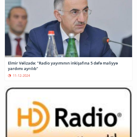
Elmir Vəlizadə: "Radio yayımının inkişafına 5 dəfə maliyyə
yardımı ayrılıb"
11-12-2024