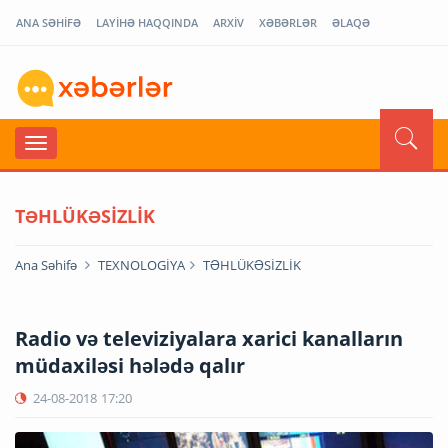
ANA SƏHİFƏ
LAYİHƏ HAQQINDA
ARXİV
XƏBƏRLƏR
ƏLAQƏ
TƏHLÜKƏSİZLİK
Ana Səhifə
TEXNOLOGİYA
TƏHLÜKƏSİZLİK
Radio və televiziyalara xarici kanalların
müdaxiləsi hələdə qalır
24-08-2018
17:20