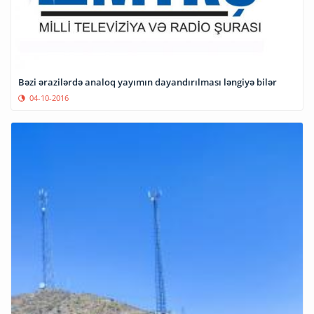
Bəzi ərazilərdə analoq yayımın dayandırılması ləngiyə bilər
04-10-2016