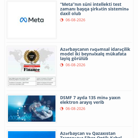
“Meta”nın süni intellekti test
zamanı başqa şirkətin sisteminə
daxil olub
06-08-2026
Azərbaycanın rəqəmsal idarəçilik
model iki beynəlxalq mükafata
layiq görülüb
06-08-2026
DSMF 7 ayda 135 minə yaxın
elektron arayış verib
06-08-2026
Azərbaycan və Qazaxıstan
Transxəzər Fiber-Optik Kabel