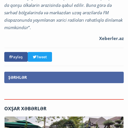
da qonşu ölkələrin ərazisində qəbul edilir. Buna görə də
sərhəd bölgələrində və mərkəzdən uzaq ərazilərdə FM
diapazonunda yayımlanan xarici radioları rahatlıqla dinləmək
mümkündür
”.
Xeberler.az
Paylaş
Tweet
ŞƏRHLƏR
OXŞAR XƏBƏRLƏR