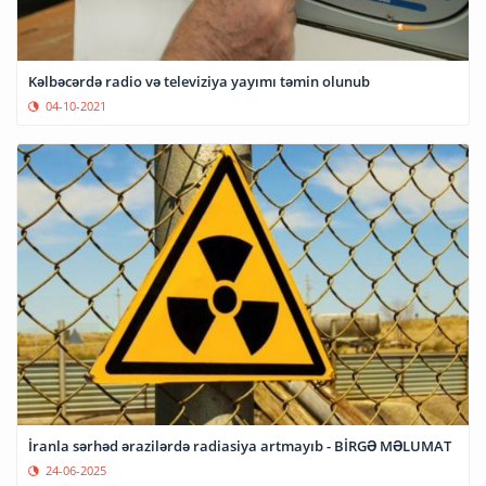
Kəlbəcərdə radio və televiziya yayımı təmin olunub
04-10-2021
İranla sərhəd ərazilərdə radiasiya artmayıb - BİRGƏ MƏLUMAT
24-06-2025