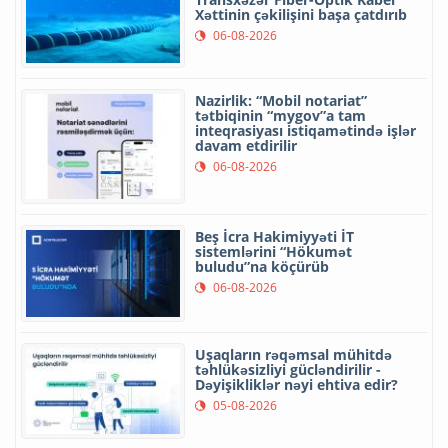
Xəttinin çəkilişini başa çatdırıb
06-08-2026
Nazirlik: “Mobil notariat”
tətbiqinin “mygov”a tam
inteqrasiyası istiqamətində işlər
davam etdirilir
06-08-2026
Beş İcra Hakimiyyəti İT
sistemlərini “Hökumət
buludu”na köçürüb
06-08-2026
Uşaqların rəqəmsal mühitdə
təhlükəsizliyi gücləndirilir -
Dəyişikliklər nəyi ehtiva edir?
05-08-2026