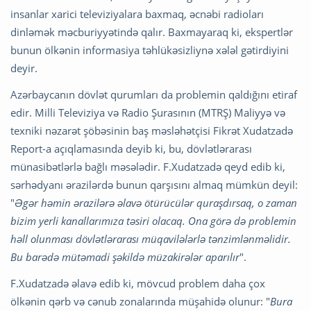
insanlar xarici televiziyalara baxmaq, əcnəbi radioları
dinləmək məcburiyyətində qalır. Baxmayaraq ki, ekspertlər
bunun ölkənin informasiya təhlükəsizliynə xələl gətirdiyini
deyir.
Azərbaycanın dövlət qurumları da problemin qaldığını etiraf
edir. Milli Televiziya və Radio Şurasının (MTRŞ) Maliyyə və
texniki nəzarət şöbəsinin baş məsləhətçisi Fikrət Xudatzadə
Report-a açıqlamasında deyib ki, bu, dövlətlərarası
münasibətlərlə bağlı məsələdir. F.Xudatzadə qeyd edib ki,
sərhədyanı ərazilərdə bunun qarşısını almaq mümkün deyil:
"
Əgər həmin ərazilərə əlavə ötürücülər quraşdırsaq, o zaman
bizim yerli kanallarımıza təsiri olacaq. Ona görə də problemin
həll olunması dövlətlərarası müqavilələrlə tənzimlənməlidir.
Bu barədə mütəmadi şəkildə müzakirələr aparılır
".
F.Xudatzadə əlavə edib ki, mövcud problem daha çox
ölkənin qərb və cənub zonalarında müşahidə olunur: "
Bura