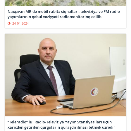
Naxçıvan MR-də mobil rabitə siqnalları, televiziya və FM radio
yayımlarının qəbul vəziyyəti radiomonitorinq edilib
24-04-2024
“Teleradio” İB: Radio-Televiziya Yayım Stansiyasıları üçün
xaricdən gətirilən qurğuların quraşdırılması bitmək üzrədir