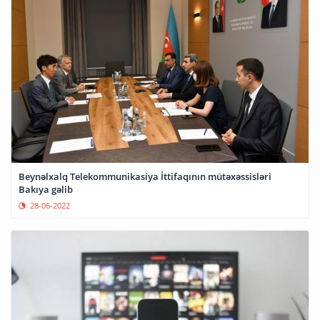
Beynəlxalq Telekommunikasiya İttifaqının mütəxəssisləri
Bakıya gəlib
28-06-2022