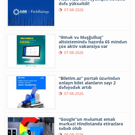
dəfə yüksəltdi!
07-08-2026
“Əmək və Məşğulluq”
altsistemində hazırda 65 mindən
çox aktiv vakansiya var
07-08-2026
“Biletim.az” portalı üzərindən
onlayn bilet alanların sayı 2
dəfəyədək artıb
07-08-2026
“Google”un məlumat emalı
mərkəzi Hindistanda etirazlara
səbəb olub
06-08-2026