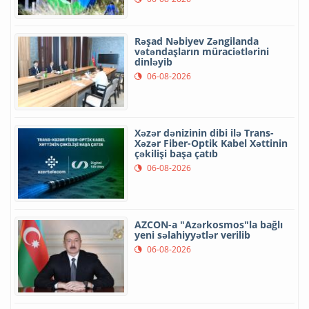
Rəşad Nəbiyev Zəngilanda
vətəndaşların müraciətlərini
dinləyib
06-08-2026
Xəzər dənizinin dibi ilə Trans-
Xəzər Fiber-Optik Kabel Xəttinin
çəkilişi başa çatıb
06-08-2026
AZCON-a "Azərkosmos"la bağlı
yeni səlahiyyətlər verilib
06-08-2026