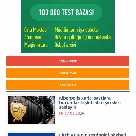
SON XƏBƏR
POPULYAR
YAZARLAR
Kiberpolis xarici saytlara
hücumlar təşkil edən şəxsləri
saxlayıb
07-08-2026
Fitch ABB-nin reytinqini növbəti