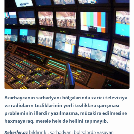
Azərbaycanın sərhədyanı bölgələrində xarici televiziya
və radioların tezliklərinin yerli tezliklərə qarışması
probleminin illərdir yazılmasına, müzakirə edilməsinə
baxmayaraq, məsələ hələ də həllini tapmayıb.
Xeberler.az
bildirir ki, sərhədyanı bölgələrdə yaşayan