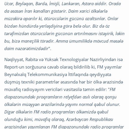
Ucar, Beyləqan, Bərdə, İmişli, Lənkəran, Astara aiddir. Orada
da əsasən İran kanalları göstərir. Daim xarici ölkələrlə
müzakirə aparılır ki, ötürücülərin gücünü azaltsınlar. Onlar
bizdən hündürdə yerləşdiyinə görə belə olur. Biz də öz
tərəfimizdən ötürücülərin gücünün artırılmasını istəyirik, lakin
bu, bizə maneçilik törədir. Amma ümumilikdə mövcud məsələ
daim nəzarətimizdədir
".
Nəqliyyat, Rabitə və Yüksək Texnologiyalar Nazirliyindən isə
Report-un sorğusuna cavab olaraq bildirilib ki, FM yayımlar
Beynəlxalq Telekommunikasiya İttifaqında qeydiyyata
düşmüş texniki parametrlər əsasında hər bir ölkə ərazisində
müvafiq radioyayım vericiləri vasitəsilə təmin edilir: "
FM
diapazonundakı proqramların relyefdən asılı olaraq qonşu
ölkələrin müəyyən ərazilərində yayımı normal qəbul olunur.
Digər ölkələrin FM radio proqramları ölkəmizdə qəbul
olunduğu kimi, müvafiq olaraq, Azərbaycan Respublikası
ərazisindən yayımlanan FM diapazonundakı radio proqramlar