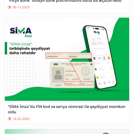
“PAŞA Bank” onlayn bank platformasını daha da əlçatan edib
06-12-2023
“SİMA İmza”da FİN kod və seriya nömrəsi ilə qeydiyyat mümkün
oldu
14-02-2024