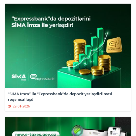
“SİMA İmza” ilə “Expressbank”da depozit yerləşdirilməsi
rəqəmsallaşdı
22-01-2026