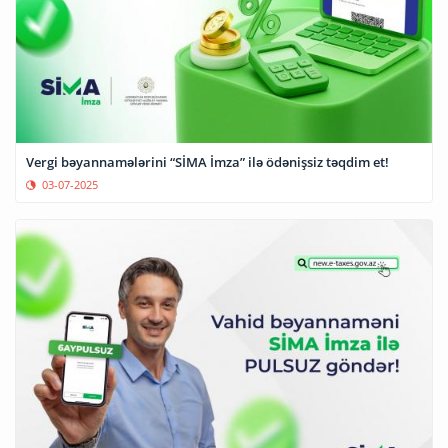
Vergi bəyannamələrini “SİMA İmza” ilə ödənişsiz təqdim et!
03-07-2025