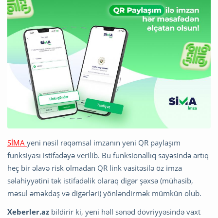
SİMA
yeni nəsil rəqəmsal imzanın yeni QR paylaşım
funksiyası istifadəyə verilib. Bu funksionallıq sayəsində artıq
heç bir əlavə risk olmadan QR link vasitəsilə öz imza
səlahiyyətini tək istifadəlik olaraq digər şəxsə (mühasib,
məsul əməkdaş və digərləri) yönləndirmək mümkün olub.
Xeberler.az
bildirir ki, yeni həll sənəd dövriyyəsində vaxt