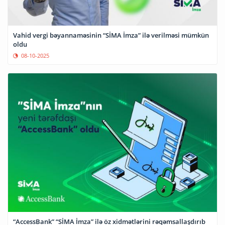
Vahid vergi bəyannaməsinin “SİMA İmza” ilə verilməsi mümkün
oldu
08-10-2025
“AccessBank” “SİMA İmza” ilə öz xidmətlərini rəqəmsallaşdırıb