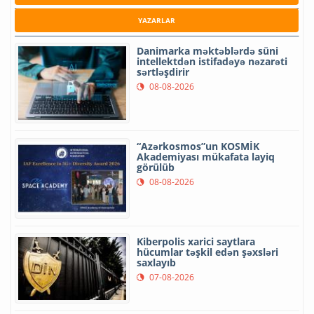
YAZARLAR
Danimarka məktəblərdə süni
intellektdən istifadəyə nəzarəti
sərtləşdirir
08-08-2026
“Azərkosmos”un KOSMİK
Akademiyası mükafata layiq
görülüb
08-08-2026
Kiberpolis xarici saytlara
hücumlar təşkil edən şəxsləri
saxlayıb
07-08-2026