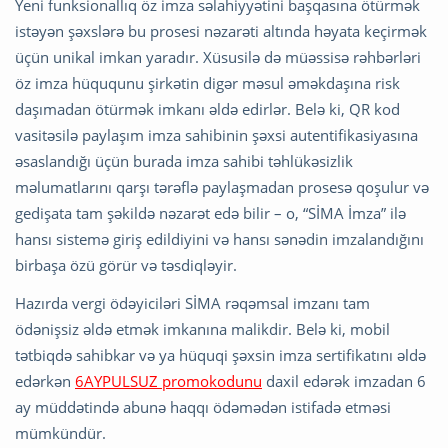
Yeni funksionallıq öz imza səlahiyyətini başqasına ötürmək
istəyən şəxslərə bu prosesi nəzarəti altında həyata keçirmək
üçün unikal imkan yaradır. Xüsusilə də müəssisə rəhbərləri
öz imza hüququnu şirkətin digər məsul əməkdaşına risk
daşımadan ötürmək imkanı əldə edirlər. Belə ki, QR kod
vasitəsilə paylaşım imza sahibinin şəxsi autentifikasiyasına
əsaslandığı üçün burada imza sahibi təhlükəsizlik
məlumatlarını qarşı tərəflə paylaşmadan prosesə qoşulur və
gedişata tam şəkildə nəzarət edə bilir – o, “SİMA İmza” ilə
hansı sistemə giriş edildiyini və hansı sənədin imzalandığını
birbaşa özü görür və təsdiqləyir.
Hazırda vergi ödəyiciləri SİMA rəqəmsal imzanı tam
ödənişsiz əldə etmək imkanına malikdir. Belə ki, mobil
tətbiqdə sahibkar və ya hüquqi şəxsin imza sertifikatını əldə
edərkən
6AYPULSUZ promokodunu
daxil edərək imzadan 6
ay müddətində abunə haqqı ödəmədən istifadə etməsi
mümkündür.