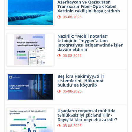
Azərbaycan və Qazaxıstan
Transxəzər Fiber-Optik Kabel
Xəttinin çəkilişini başa çatdırıb
06-08-2026
Nazirlik: “Mobil notariat”
tətbiqinin “mygov”a tam
inteqrasiyası istiqamətində işlər
davam etdirilir
06-08-2026
Beş İcra Hakimiyyəti İT
sistemlərini “Hökumət
buludu”na köçürüb
06-08-2026
Uşaqların rəqəmsal mühitdə
təhlükəsizliyi gücləndirilir -
Dəyişikliklər nəyi ehtiva edir?
05-08-2026