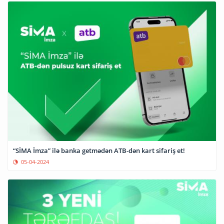
“SİMA İmza” ilə banka getmədən ATB-dən kart sifariş et!
05-04-2024