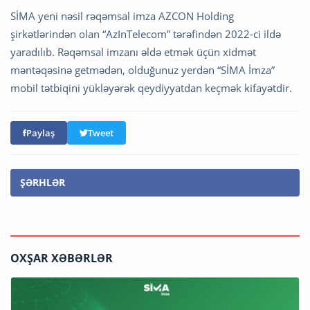
SİMA yeni nəsil rəqəmsal imza AZCON Holding
şirkətlərindən olan “AzInTelecom” tərəfindən 2022-ci ildə
yaradılıb. Rəqəmsal imzanı əldə etmək üçün xidmət
məntəqəsinə getmədən, olduğunuz yerdən “SİMA İmza”
mobil tətbiqini yükləyərək qeydiyyatdan keçmək kifayətdir.
Paylaş
Tweet
ŞƏRHLƏR
OXŞAR XƏBƏRLƏR