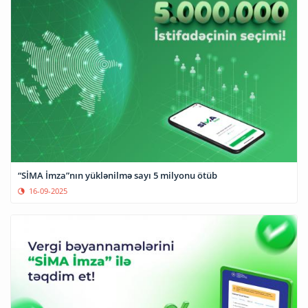
“SİMA İmza”nın yüklənilmə sayı 5 milyonu ötüb
16-09-2025