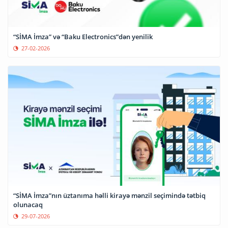
“SİMA İmza” və “Baku Electronics”dən yenilik
27-02-2026
“SİMA İmza”nın üztanıma həlli kirayə mənzil seçimində tətbiq
olunacaq
29-07-2026