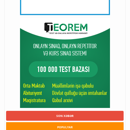
SON XƏBƏR
POPULYAR