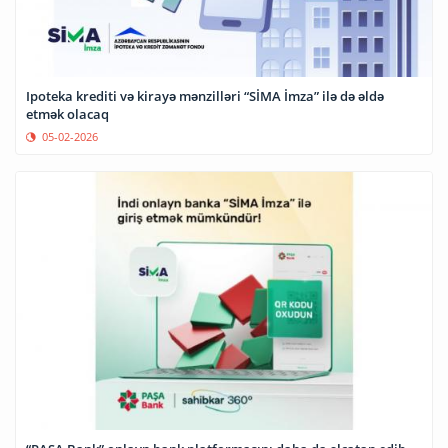
Ipoteka krediti və kirayə mənzilləri “SİMA İmza” ilə də əldə
etmək olacaq
05-02-2026