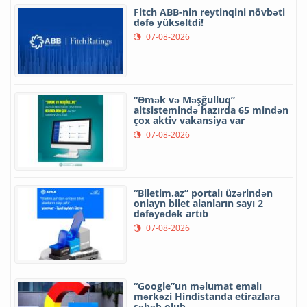
Fitch ABB-nin reytinqini növbəti
dəfə yüksəltdi!
07-08-2026
“Əmək və Məşğulluq”
altsistemində hazırda 65 mindən
çox aktiv vakansiya var
07-08-2026
“Biletim.az” portalı üzərindən
onlayn bilet alanların sayı 2
dəfəyədək artıb
07-08-2026
“Google”un məlumat emalı
mərkəzi Hindistanda etirazlara
səbəb olub