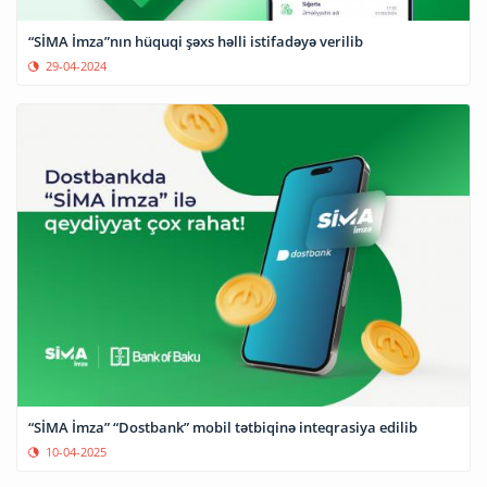
“SİMA İmza”nın hüquqi şəxs həlli istifadəyə verilib
29-04-2024
“SİMA İmza” “Dostbank” mobil tətbiqinə inteqrasiya edilib
10-04-2025