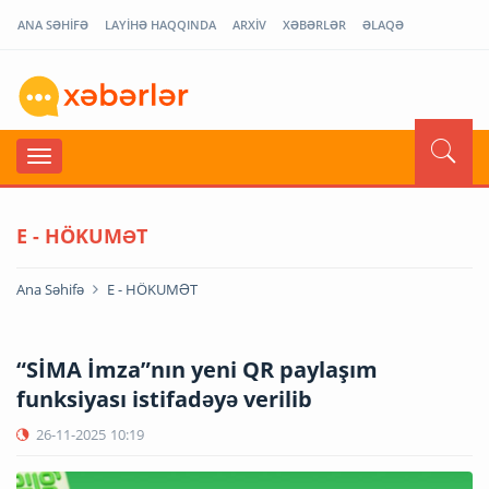
ANA SƏHİFƏ
LAYİHƏ HAQQINDA
ARXİV
XƏBƏRLƏR
ƏLAQƏ
E - HÖKUMƏT
Ana Səhifə
E - HÖKUMƏT
“SİMA İmza”nın yeni QR paylaşım
funksiyası istifadəyə verilib
26-11-2025
10:19