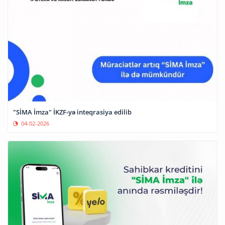
"SİMA İmza" İKZF-yə inteqrasiya edilib
04-02-2026