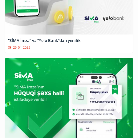
“SİMA İmza” və “Yelo Bank”dan yenilik
25-04-2025