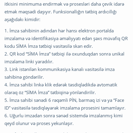
itkisini minimuma endirmək və prosesləri daha çevik idarə
etmək məqsədi daşıyır. Funksionallığın tətbiq ardıcıllığı
aşağıdakı kimidir:
1. İmza sahibinin adından hər hansı elektron portalda
imzalama və identifikasiya əməliyyatı edən şəxs müvafiq QR
kodu SİMA İmza tətbiqi vasitəsilə skan edir.
2. QR kod “SİMA İmza” tətbiqi ilə oxunduqdan sonra unikal
imzalama linki yaradılır.
3. Link istənilən kommunikasiya kanalı vasitəsilə imza
sahibinə göndərilir.
4. İmza sahibi linkə klik edərək təsdiqlədikdə avtomatik
olaraq öz “SİMA İmza” tətbiqinə yönləndirilir.
5. İmza sahibi sənədi 6 rəqəmli PİN, barmaq izi və ya “Face
ID” vasitəsilə təsdiqləyərək imzalama prosesini tamamlayır.
6. Uğurlu imzadan sonra sənəd sistemdə imzalanmış kimi
qeyd olunur və proses yekunlaşır.