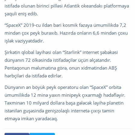
istifadə olunan birinci pilləsi Atlantik okeandakı platformaya
şaquli eniş edib.
“SpaceX” 2019-cu ildən bəri kosmik fəzaya ümumilikdə 7,2
mindən çox peyk buraxıb. Hazırda onların 6,6 mindən çoxu
işlək vəziyyətdədir.
Şirkətin qlobal layihəsi olan “Starlink” internet şəbəkəsi
dünyanın 72 ölkəsində istifadəçilər üçün əlçatandır.
Pentaqonun məlumatına görə, onun xidmətindən ABŞ
hərbçiləri də istifadə edirlər.
Dünyanın ən böyük peyk operatoru olan “SpaceX” orbitə
ümumilikdə 12 minə yaxın minipeyk çıxarmağı hədəfləyir.
Təxminən 10 milyard dollara başa gələcək layihə planetin
istənilən guşəsində genişzolaqlı internetə çıxışı təmin
etməyə imkan yaradacaq.