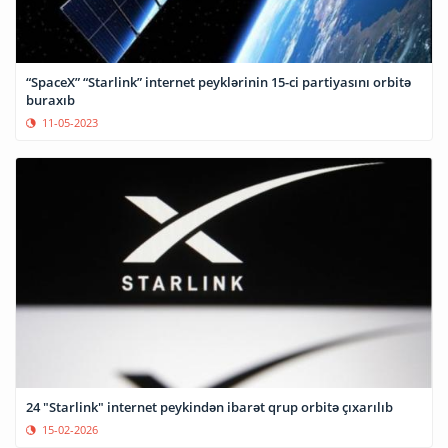
“SpaceX” “Starlink” internet peyklərinin 15-ci partiyasını orbitə
buraxıb
11-05-2023
24 "Starlink" internet peykindən ibarət qrup orbitə çıxarılıb
15-02-2026