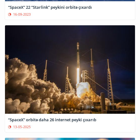
“SpaceX” 22 “Starlink” peykini orbitə çıxardı
16-09-2023
“SpaceX” orbitə daha 26 internet peyki çıxarıb
13-05-2025