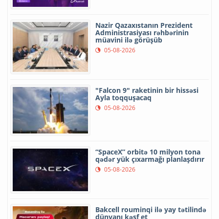
Nazir Qazaxıstanın Prezident
Administrasiyası rəhbərinin
müavini ilə görüşüb
05-08-2026
"Falcon 9" raketinin bir hissəsi
Ayla toqquşacaq
05-08-2026
“SpaceX” orbitə 10 milyon tona
qədər yük çıxarmağı planlaşdırır
05-08-2026
Bakcell rouminqi ilə yay tətilində
dünyanı kəşf et