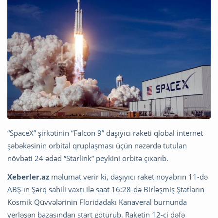
“SpaceX” şirkətinin “Falcon 9” daşıyıcı raketi qlobal internet
şəbəkəsinin orbital qruplaşması üçün nəzərdə tutulan
növbəti 24 ədəd “Starlink” peykini orbitə çıxarıb.
Xeberler.az
məlumat verir ki, daşıyıcı raket noyabrın 11-də
ABŞ-ın Şərq sahili vaxtı ilə saat 16:28-də Birləşmiş Ştatların
Kosmik Qüvvələrinin Floridadakı Kanaveral burnunda
yerləşən bazasından start götürüb. Raketin 12-ci dəfə