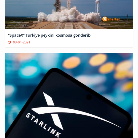
“SpaceX” Türkiyə peykini kosmosa göndərib
08-01-2021