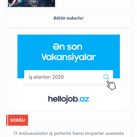
Bütün xəbərlər
SORĞU
İT mütəxəssislər iş yerlərini hansı meyarlar əsasında