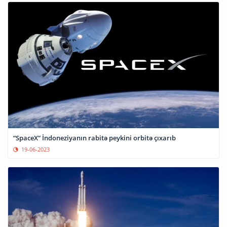
“SpaceX” İndoneziyanın rabitə peykini orbitə çıxarıb
19-06-2023