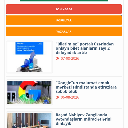
SON XƏBƏR
POPULYAR
YAZARLAR
“Biletim.az” portalı üzərindən
onlayn bilet alanların sayı 2
dəfəyədək artıb
07-08-2026
“Google”un məlumat emalı
mərkəzi Hindistanda etirazlara
səbəb olub
06-08-2026
Rəşad Nəbiyev Zəngilanda
vətəndaşların müraciətlərini
dinləyib