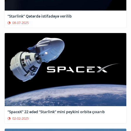
“Starlink” Qətərdə istifadəyə verilib
08-07-2025
“SpaceX” 22 ədəd “Starlink” mini peykini orbitə çıxarıb
02-02-2025