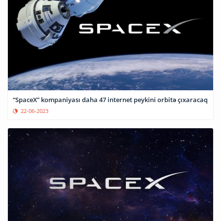
“SpaceX” kompaniyası daha 47 internet peykini orbitə çıxaracaq
22-06-2023