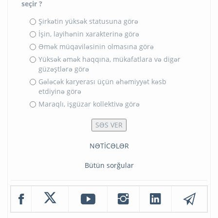
seçir ?
Şirkətin yüksək statusuna görə
İşin, layihənin xarakterinə görə
Əmək müqaviləsinin olmasına görə
Yüksək əmək haqqına, mükafatlara və digər
güzəştlərə görə
Gələcək karyerası üçün əhəmiyyət kəsb
etdiyinə görə
Maraqlı, işgüzar kollektivə görə
NƏTİCƏLƏR
Bütün sorğular