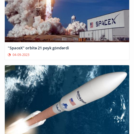
"SpaceX" orbitə 21 peyk göndərdi
04-09-2023