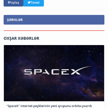
Paylaş
Tweet
ŞƏRHLƏR
OXŞAR XƏBƏRLƏR
"SpaceX" internet peyklərinin yeni qrupunu orbitə çıxarıb