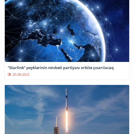
“Starlink” peyklərinin növbəti partiyası orbitə çıxarılacaq
25-08-2023