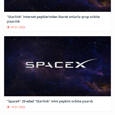
"Starlink" internet peyklərindən ibarət onlarla qrup orbitə
çıxarılıb
05-01-2026
"SpaceX" 29 ədəd "Starlink" mini peykini orbitə çıxarıb
19-01-2026