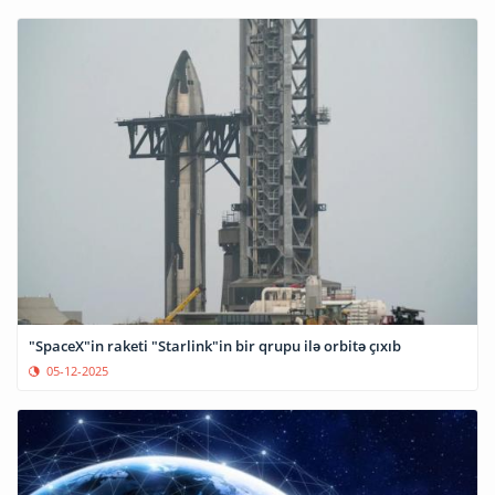
"SpaceX"in raketi "Starlink"in bir qrupu ilə orbitə çıxıb
05-12-2025