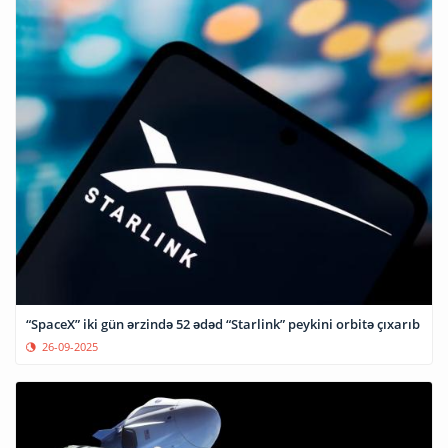
“SpaceX” iki gün ərzində 52 ədəd “Starlink” peykini orbitə çıxarıb
26-09-2025