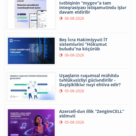
tətbiqinin “mygov”a tam
inteqrasiyası istiqamətində işlər
davam etdirilir
06-08-2026
Beş İcra Hakimiyyəti İT
sistemlərini “Hökumət
buludu”na köçürüb
06-08-2026
Uşaqların rəqəmsal mühitdə
təhlükəsizliyi gücləndirilir -
Dəyişikliklər nəyi ehtiva edir?
05-08-2026
Azercell-dən illik “ZengimCELL”
xidməti
05-08-2026