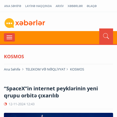
ANA SƏHİFƏ
LAYİHƏ HAQQINDA
ARXİV
XƏBƏRLƏR
ƏLAQƏ
KOSMOS
Ana Səhifə
TELEKOM VƏ NƏQLİYYAT
KOSMOS
“SpaceX”in internet peyklərinin yeni
qrupu orbitə çıxarılıb
12-11-2024
12:43