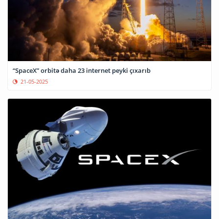
“SpaceX” orbitə daha 23 internet peyki çıxarıb
21-05-2025