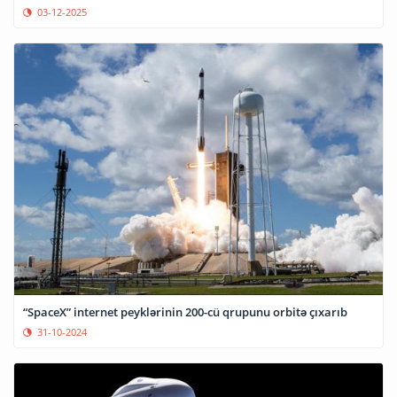
03-12-2025
“SpaceX” internet peyklərinin 200-cü qrupunu orbitə çıxarıb
31-10-2024