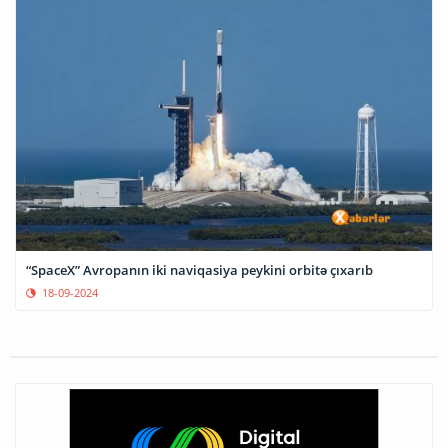
“SpaceX” Avropanın iki naviqasiya peykini orbitə çıxarıb
18-09-2024