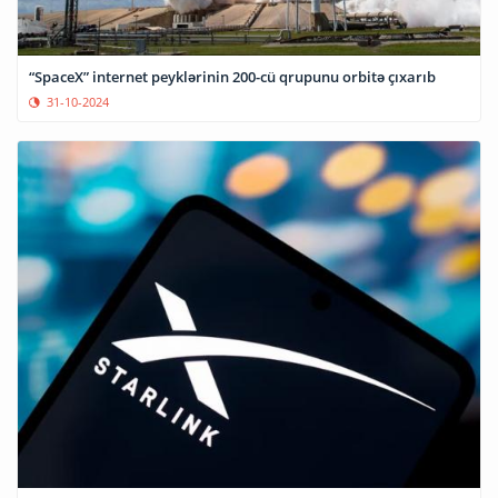
“SpaceX” internet peyklərinin 200-cü qrupunu orbitə çıxarıb
31-10-2024