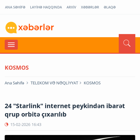
ANA SƏHİFƏ
LAYİHƏ HAQQINDA
ARXİV
XƏBƏRLƏR
ƏLAQƏ
KOSMOS
Ana Səhifə
TELEKOM VƏ NƏQLİYYAT
KOSMOS
24 "Starlink" internet peykindən ibarət
qrup orbitə çıxarılıb
15-02-2026
16:43