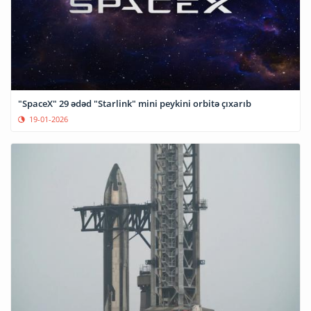
"SpaceX" 29 ədəd "Starlink" mini peykini orbitə çıxarıb
19-01-2026