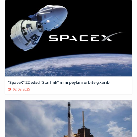
“SpaceX” 22 ədəd “Starlink” mini peykini orbitə çıxarıb
02-02-2025