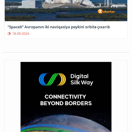
“SpaceX” Avropanın iki naviqasiya peykini orbitə çıxarıb
18-09-2024