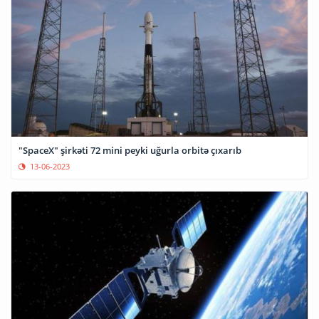
"SpaceX" şirkəti 72 mini peyki uğurla orbitə çıxarıb
13-06-2023