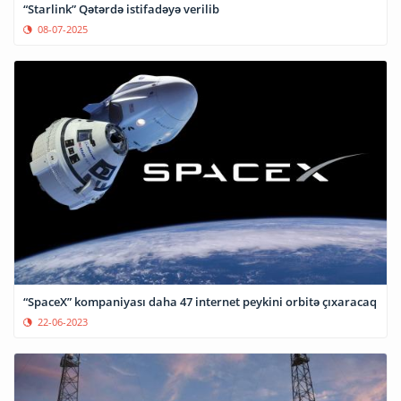
“Starlink” Qətərdə istifadəyə verilib
08-07-2025
“SpaceX” kompaniyası daha 47 internet peykini orbitə çıxaracaq
22-06-2023