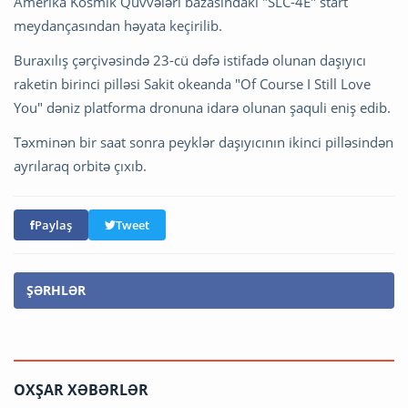
Amerika Kosmik Qüvvələri bazasındakı "SLC-4E" start
meydançasından həyata keçirilib.
Buraxılış çərçivəsində 23-cü dəfə istifadə olunan daşıyıcı
raketin birinci pilləsi Sakit okeanda "Of Course I Still Love
You" dəniz platforma dronuna idarə olunan şaquli eniş edib.
Təxminən bir saat sonra peyklər daşıyıcının ikinci pilləsindən
ayrılaraq orbitə çıxıb.
Paylaş
Tweet
ŞƏRHLƏR
OXŞAR XƏBƏRLƏR