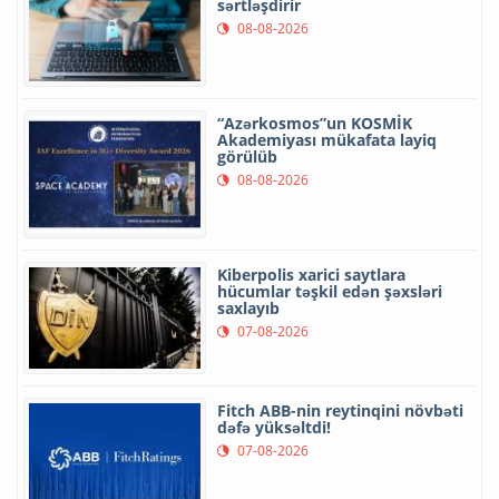
sərtləşdirir
08-08-2026
“Azərkosmos”un KOSMİK
Akademiyası mükafata layiq
görülüb
08-08-2026
Kiberpolis xarici saytlara
hücumlar təşkil edən şəxsləri
saxlayıb
07-08-2026
Fitch ABB-nin reytinqini növbəti
dəfə yüksəltdi!
07-08-2026