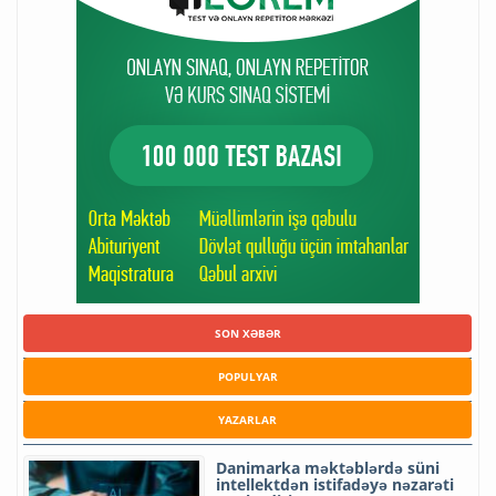
SON XƏBƏR
POPULYAR
YAZARLAR
Danimarka məktəblərdə süni
intellektdən istifadəyə nəzarəti