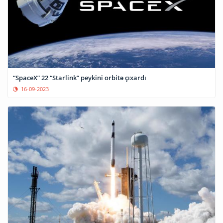
“SpaceX” 22 “Starlink” peykini orbitə çıxardı
16-09-2023