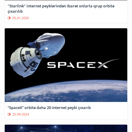
"Starlink" internet peyklərindən ibarət onlarla qrup orbitə
çıxarılıb
05-01-2026
“SpaceX” orbitə daha 20 internet peyki çıxarıb
25-09-2024