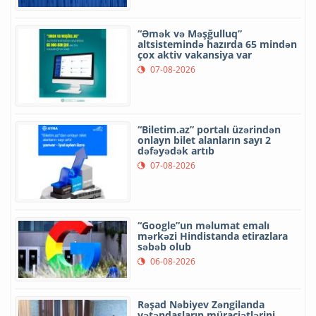
“Əmək və Məşğulluq”
altsistemində hazırda 65 mindən
çox aktiv vakansiya var
07-08-2026
“Biletim.az” portalı üzərindən
onlayn bilet alanların sayı 2
dəfəyədək artıb
07-08-2026
“Google”un məlumat emalı
mərkəzi Hindistanda etirazlara
səbəb olub
06-08-2026
Rəşad Nəbiyev Zəngilanda
vətəndaşların müraciətlərini