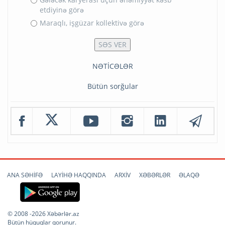
etdiyinə görə
Maraqlı, işgüzar kollektivə görə
NƏTİCƏLƏR
Bütün sorğular
ANA SƏHİFƏ
LAYİHƏ HAQQINDA
ARXİV
XƏBƏRLƏR
ƏLAQƏ
© 2008 -2026 Xəbərlər.az
Bütün hüquqlar qorunur.