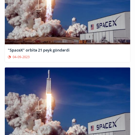
"SpaceX" orbitə 21 peyk göndərdi
04-09-2023