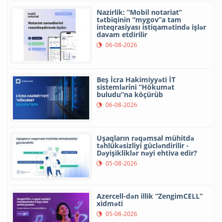
Nazirlik: “Mobil notariat”
tətbiqinin “mygov”a tam
inteqrasiyası istiqamətində işlər
davam etdirilir
06-08-2026
Beş İcra Hakimiyyəti İT
sistemlərini “Hökumət
buludu”na köçürüb
06-08-2026
Uşaqların rəqəmsal mühitdə
təhlükəsizliyi gücləndirilir -
Dəyişikliklər nəyi ehtiva edir?
05-08-2026
Azercell-dən illik “ZengimCELL”
xidməti
05-08-2026