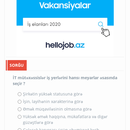
SORĞU
İT mütəxəssislər iş yerlərini hansı meyarlar əsasında
seçir ?
Şirkətin yüksək statusuna görə
İşin, layihənin xarakterinə görə
Əmək müqaviləsinin olmasına görə
Yüksək əmək haqqına, mükafatlara və digər
güzəştlərə görə
Gələcək karyerası üçün əhəmiyyət kəsb