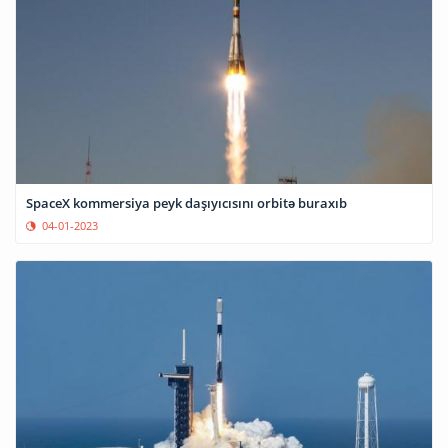
SpaceX kommersiya peyk daşıyıcısını orbitə buraxıb
04-01-2023