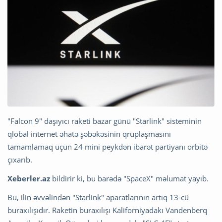
"Falcon 9" daşıyıcı raketi bazar günü "Starlink" sisteminin
qlobal internet əhatə şəbəkəsinin qruplaşmasını
tamamlamaq üçün 24 mini peykdən ibarət partiyanı orbitə
çıxarıb.
Xeberler.az
bildirir ki, bu barədə "SpaceX" məlumat yayıb.
Bu, ilin əvvəlindən "Starlink" aparatlarının artıq 13-cü
buraxılışıdır. Raketin buraxılışı Kaliforniyadakı Vandenberq