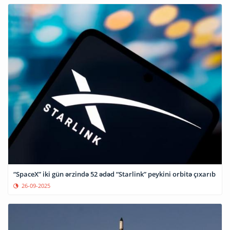
“SpaceX” iki gün ərzində 52 ədəd “Starlink” peykini orbitə çıxarıb
26-09-2025