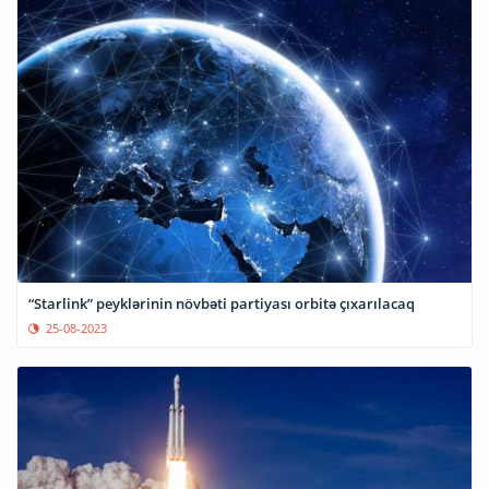
“Starlink” peyklərinin növbəti partiyası orbitə çıxarılacaq
25-08-2023