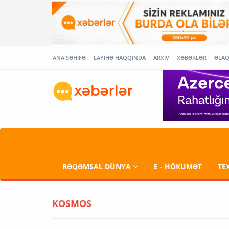
ANA SƏHİFƏ
LAYİHƏ HAQQINDA
ARXİV
XƏBƏRLƏR
ƏLA
RƏQƏMSAL DÜNYA
E - HÖKUMƏT
TE
KOSMOS