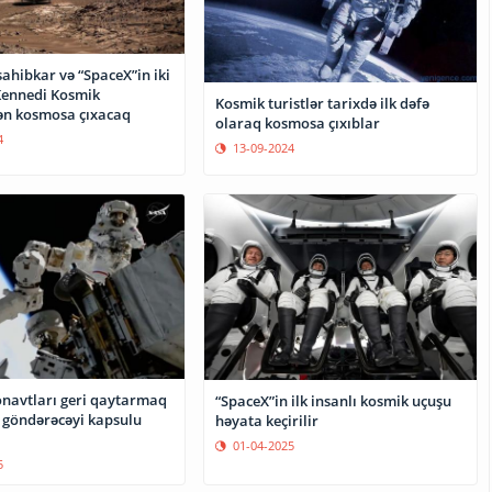
ahibkar və “SpaceX”in iki
Kennedi Kosmik
Kosmik turistlər tarixdə ilk dəfə
ən kosmosa çıxacaq
olaraq kosmosa çıxıblar
4
13-09-2024
navtları geri qaytarmaq
“SpaceX”in ilk insanlı kosmik uçuşu
 göndərəcəyi kapsulu
həyata keçirilir
01-04-2025
5