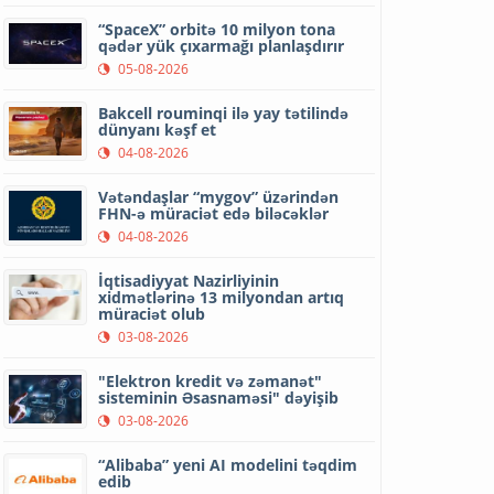
“SpaceX” orbitə 10 milyon tona
qədər yük çıxarmağı planlaşdırır
05-08-2026
Bakcell rouminqi ilə yay tətilində
dünyanı kəşf et
04-08-2026
Vətəndaşlar “mygov” üzərindən
FHN-ə müraciət edə biləcəklər
04-08-2026
İqtisadiyyat Nazirliyinin
xidmətlərinə 13 milyondan artıq
müraciət olub
03-08-2026
"Elektron kredit və zəmanət"
sisteminin Əsasnaməsi" dəyişib
03-08-2026
“Alibaba” yeni AI modelini təqdim
edib