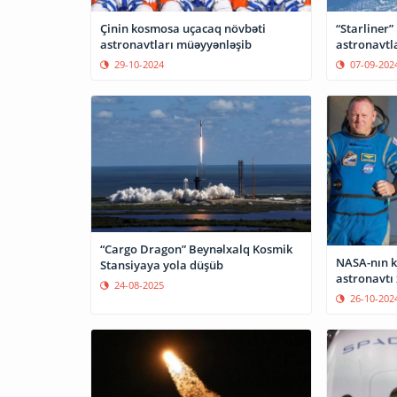
“Starliner”
Çinin kosmosa uçacaq növbəti
astronavtla
astronavtları müəyyənləşib
07-09-202
29-10-2024
“Cargo Dragon” Beynəlxalq Kosmik
NASA-nın 
Stansiyaya yola düşüb
astronavtı 
24-08-2025
26-10-202