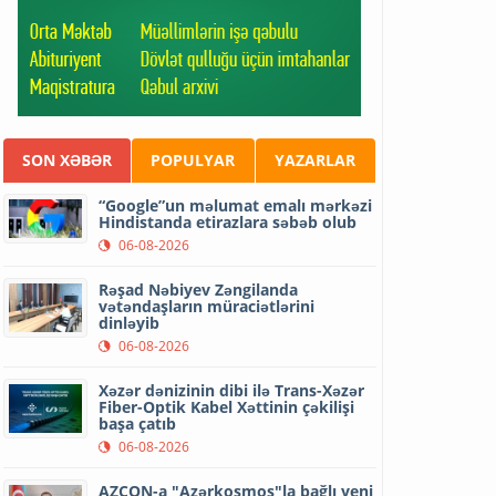
SON XƏBƏR
POPULYAR
YAZARLAR
“Google”un məlumat emalı mərkəzi
Hindistanda etirazlara səbəb olub
06-08-2026
Rəşad Nəbiyev Zəngilanda
vətəndaşların müraciətlərini
dinləyib
06-08-2026
Xəzər dənizinin dibi ilə Trans-Xəzər
Fiber-Optik Kabel Xəttinin çəkilişi
başa çatıb
06-08-2026
AZCON-a "Azərkosmos"la bağlı yeni