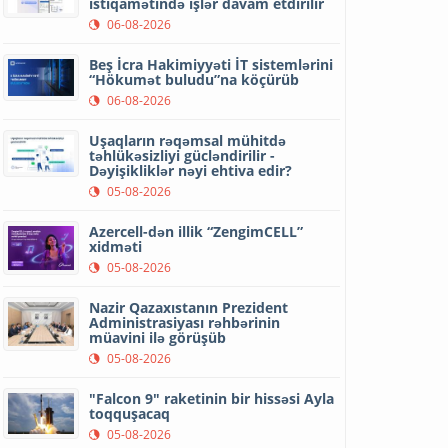
istiqamətində işlər davam etdirilir
06-08-2026
Beş İcra Hakimiyyəti İT sistemlərini
“Hökumət buludu”na köçürüb
06-08-2026
Uşaqların rəqəmsal mühitdə
təhlükəsizliyi gücləndirilir -
Dəyişikliklər nəyi ehtiva edir?
05-08-2026
Azercell-dən illik “ZengimCELL”
xidməti
05-08-2026
Nazir Qazaxıstanın Prezident
Administrasiyası rəhbərinin
müavini ilə görüşüb
05-08-2026
"Falcon 9" raketinin bir hissəsi Ayla
toqquşacaq
05-08-2026