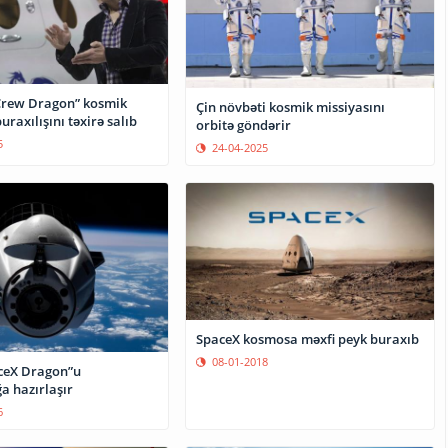
Crew Dragon” kosmik
Çin növbəti kosmik missiyasını
uraxılışını təxirə salıb
orbitə göndərir
5
24-04-2025
SpaceX kosmosa məxfi peyk buraxıb
08-01-2018
ceX Dragon”u
a hazırlaşır
6