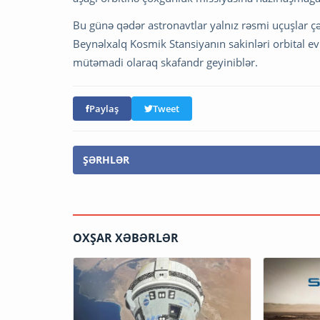
Bu günə qədər astronavtlar yalnız rəsmi uçuşlar çə
Beynəlxalq Kosmik Stansiyanın sakinləri orbital e
mütəmadi olaraq skafandr geyiniblər.
Paylaş
Tweet
ŞƏRHLƏR
OXŞAR XƏBƏRLƏR