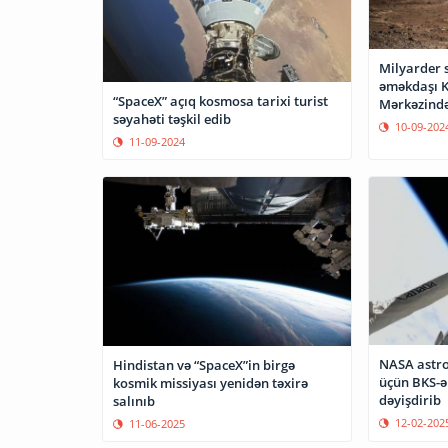
Milyarder s
əməkdaşı 
“SpaceX” açıq kosmosa tarixi turist
Mərkəzind
səyahəti təşkil edib
10-09-202
11-09-2024
NASA astro
Hindistan və “SpaceX”in birgə
üçün BKS-ə
kosmik missiyası yenidən təxirə
dəyişdirib
salınıb
12-02-202
11-06-2025