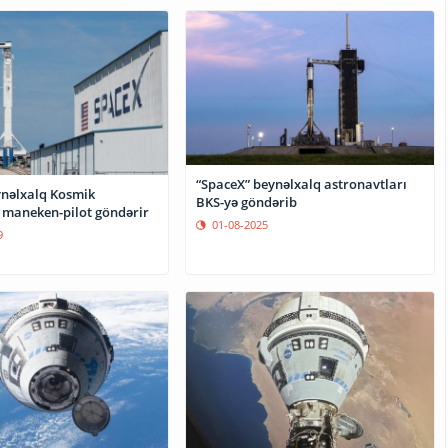
“SpaceX” beynəlxalq astronavtları
nəlxalq Kosmik
BKS-yə göndərib
 maneken-pilot göndərir
01-08-2025
9