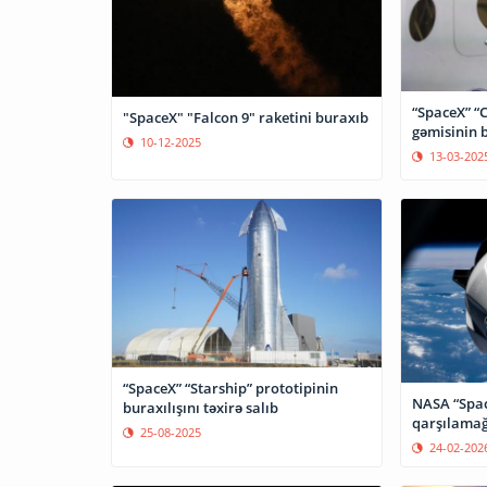
“SpaceX” “
"SpaceX" "Falcon 9" raketini buraxıb
gəmisinin b
10-12-2025
13-03-202
“SpaceX” “Starship” prototipinin
NASA “Spa
buraxılışını təxirə salıb
qarşılamağ
25-08-2025
24-02-202