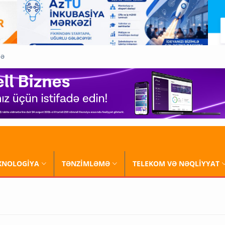
QƏ
XNOLOGİYA
TƏNZİMLƏMƏ
TELEKOM VƏ NƏQLİYYAT