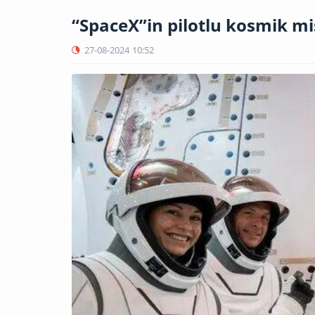
“SpaceX”in pilotlu kosmik mis
27-08-2024
10:52