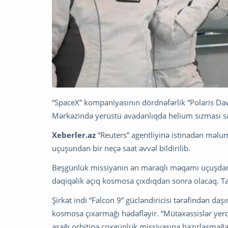
“SpaceX” kompaniyasının dördnəfərlik “Polaris D
Mərkəzində yerüstü avadanlıqda helium sızması sə
Xeberler.az
“Reuters” agentliyinə istinadən məlum
uçuşundan bir neçə saat əvvəl bildirilib.
Beşgünlük missiyanın ən maraqlı məqamı uçuşdan 
dəqiqəlik açıq kosmosa çıxdıqdan sonra olacaq. Tar
Şirkət indi “Falcon 9” gücləndiricisi tərəfindən d
kosmosa çıxarmağı hədəfləyir. “Mütəxəssislər yerd
aşağı orbitinə çoxgünlük missiyasına hazırlaşmağa 