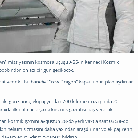
awn” missiyasının kosmosa uçuşu ABŞ-ın Kennedi Kosmik
bəbindən ən azı bir gün gecikəcək.
at verir ki, bu barədə “Crew Dragon” kapsulunun planlaşdırılan
iki gün sonra, ekipaj yerdən 700 kilometr uzaqlıqda 20
ixdə ilk dəfə belə şəxsi kosmos gəzintisi baş verəcək.
aşınan kosmik gəmini avqustun 28-də yerli vaxtla saat 03:38-də
ən helium sızmasını daha yaxından araşdırırlar və ekipaj Yerin
davam edir”, -deyə “SpaceX” bildirib.