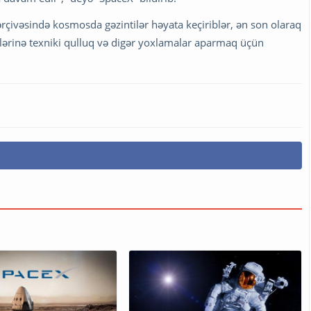
rçivəsində kosmosda gəzintilər həyata keçiriblər, ən son olaraq
vlərinə texniki qulluq və digər yoxlamalar aparmaq üçün