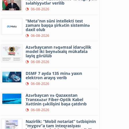
səlahiyyətlər verilib
06-08-2026
“Meta”nın süni intellekti test
zamanı başqa şirkətin sisteminə
daxil olub
06-08-2026
Azərbaycanın rəqəmsal idarəçilik
model iki beynəlxalq mükafata
layiq görülüb
06-08-2026
DSMF 7 ayda 135 minə yaxın
elektron arayış verib
06-08-2026
Azərbaycan və Qazaxıstan
Transxəzər Fiber-Optik Kabel
Xəttinin çəkilişini başa çatdırıb
06-08-2026
Nazirlik: “Mobil notariat” tətbiqinin
“mygov”a tam inteqrasiyası