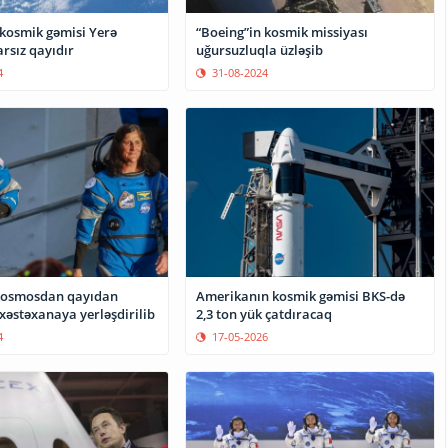
 kosmik gəmisi Yerə
“Boeing”in kosmik missiyası
rsız qayıdır
uğursuzluqla üzləşib
4
31-08-2024
kosmosdan qayıdan
Amerikanın kosmik gəmisi BKS-də
xəstəxanaya yerləşdirilib
2,3 ton yük çatdıracaq
4
17-05-2026