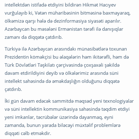
intellektdən istifadə etdiyini bildirən Hikmət Hacıyev
vurğulayıb ki, Vətən müharibəsinin bitməsinə baxmayaraq,
ölkəmizə qarşı hələ də dezinformasiya siyasəti aparılır.
Azərbaycan bu məsələni Ermənistan tərəfi ilə danışıqlar
zamanı da diqqətə çatdırıb.
Türkiyə ilə Azərbaycan arasındakı münasibətlərə toxunan
Prezidentin köməkçisi bu əlaqələrin həm ikitərəfli, həm də
Türk Dövlətləri Təşkilatı çərçivəsində çoxşaxəli şəkildə
davam etdirildiyini deyib və ölkələrimiz arasında süni
intellekt sahəsində də əməkdaşlığın olduğunu diqqətə
çatdırıb.
İki gün davam edəcək sammitdə məqsəd yeni texnologiyalar
və süni intellektin kommunikasiya sahəsində təqdim etdiyi
yeni imkanlar, təcrübələr üzərində dayanmaq, eyni
zamanda, bunun yarada biləcəyi müxtəlif problemlərə
diqqəti cəlb etməkdir.