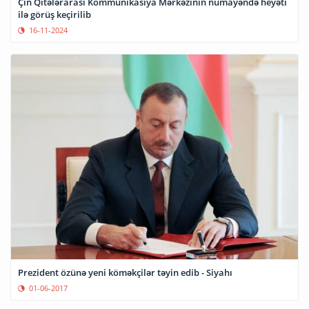
Çin Qitələrarası Kommunikasiya Mərkəzinin nümayəndə heyəti
ilə görüş keçirilib
16-11-2024
Prezident özünə yeni köməkçilər təyin edib - Siyahı
01-06-2017