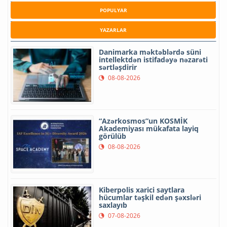
POPULYAR
YAZARLAR
Danimarka məktəblərdə süni
intellektdən istifadəyə nəzarəti
sərtləşdirir
08-08-2026
“Azərkosmos”un KOSMİK
Akademiyası mükafata layiq
görülüb
08-08-2026
Kiberpolis xarici saytlara
hücumlar təşkil edən şəxsləri
saxlayıb
07-08-2026