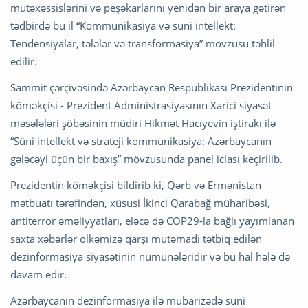
mütəxəssislərini və peşəkarlarını yenidən bir araya gətirən
tədbirdə bu il “Kommunikasiya və süni intellekt:
Tendensiyalar, tələlər və transformasiya” mövzusu təhlil
edilir.
Sammit çərçivəsində Azərbaycan Respublikası Prezidentinin
köməkçisi - Prezident Administrasiyasının Xarici siyasət
məsələləri şöbəsinin müdiri Hikmət Hacıyevin iştirakı ilə
“Süni intellekt və strateji kommunikasiya: Azərbaycanın
gələcəyi üçün bir baxış” mövzusunda panel iclası keçirilib.
Prezidentin köməkçisi bildirib ki, Qərb və Ermənistan
mətbuatı tərəfindən, xüsusi İkinci Qarabağ müharibəsi,
antiterror əməliyyatları, eləcə də COP29-la bağlı yayımlanan
saxta xəbərlər ölkəmizə qarşı mütəmadi tətbiq edilən
dezinformasiya siyasətinin nümunələridir və bu hal hələ də
davam edir.
Azərbaycanın dezinformasiya ilə mübarizədə süni