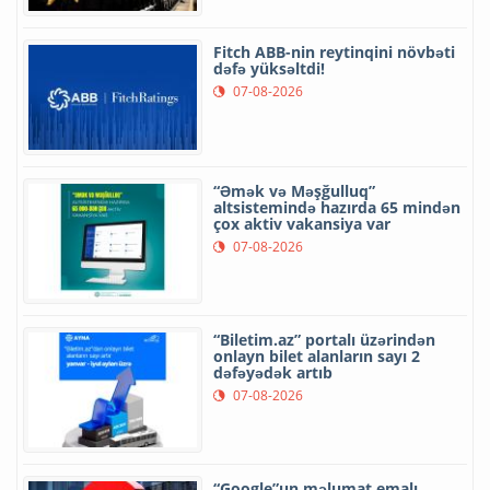
Fitch ABB-nin reytinqini növbəti
dəfə yüksəltdi!
07-08-2026
“Əmək və Məşğulluq”
altsistemində hazırda 65 mindən
çox aktiv vakansiya var
07-08-2026
“Biletim.az” portalı üzərindən
onlayn bilet alanların sayı 2
dəfəyədək artıb
07-08-2026
“Google”un məlumat emalı