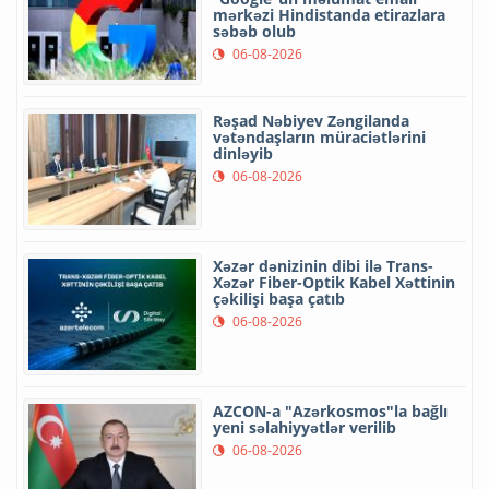
mərkəzi Hindistanda etirazlara
səbəb olub
06-08-2026
Rəşad Nəbiyev Zəngilanda
vətəndaşların müraciətlərini
dinləyib
06-08-2026
Xəzər dənizinin dibi ilə Trans-
Xəzər Fiber-Optik Kabel Xəttinin
çəkilişi başa çatıb
06-08-2026
AZCON-a "Azərkosmos"la bağlı
yeni səlahiyyətlər verilib
06-08-2026