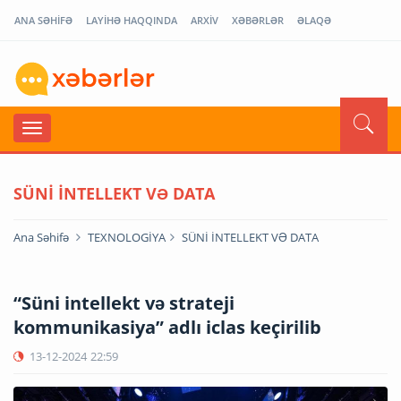
ANA SƏHİFƏ
LAYİHƏ HAQQINDA
ARXİV
XƏBƏRLƏR
ƏLAQƏ
SÜNİ İNTELLEKT VƏ DATA
Ana Səhifə
TEXNOLOGİYA
SÜNİ İNTELLEKT VƏ DATA
“Süni intellekt və strateji
kommunikasiya” adlı iclas keçirilib
13-12-2024
22:59