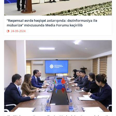
“Rəqəmsal əsrdə həqiqət axtarışında: dezinformasiya ilə
mübarizə” mövzusunda Media Forumu keçirilib
24-09-2024