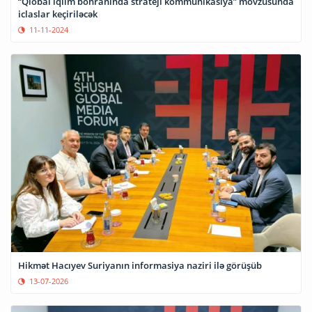
“Qlobal iqlim böhranında strateji kommunikasiya” mövzusunda
iclaslar keçiriləcək
11-11-2024
Hikmət Hacıyev Suriyanın informasiya naziri ilə görüşüb
13-07-2026