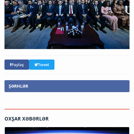
Paylaş
Tweet
ŞƏRHLƏR
OXŞAR XƏBƏRLƏR