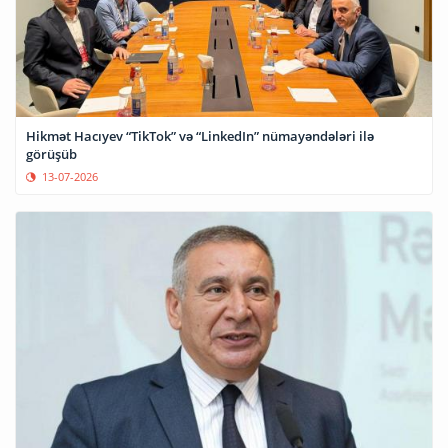
Hikmət Hacıyev “TikTok” və “LinkedIn” nümayəndələri ilə
görüşüb
13-07-2026