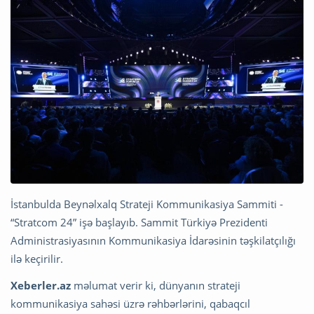
İstanbulda Beynəlxalq Strateji Kommunikasiya Sammiti -
“Stratcom 24” işə başlayıb. Sammit Türkiyə Prezidenti
Administrasiyasının Kommunikasiya İdarəsinin təşkilatçılığı
ilə keçirilir.
Xeberler.az
məlumat verir ki, dünyanın strateji
kommunikasiya sahəsi üzrə rəhbərlərini, qabaqcıl