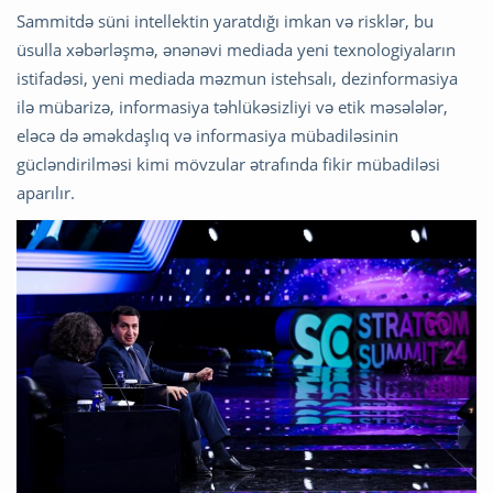
Sammitdə süni intellektin yaratdığı imkan və risklər, bu
üsulla xəbərləşmə, ənənəvi mediada yeni texnologiyaların
istifadəsi, yeni mediada məzmun istehsalı, dezinformasiya
ilə mübarizə, informasiya təhlükəsizliyi və etik məsələlər,
eləcə də əməkdaşlıq və informasiya mübadiləsinin
gücləndirilməsi kimi mövzular ətrafında fikir mübadiləsi
aparılır.