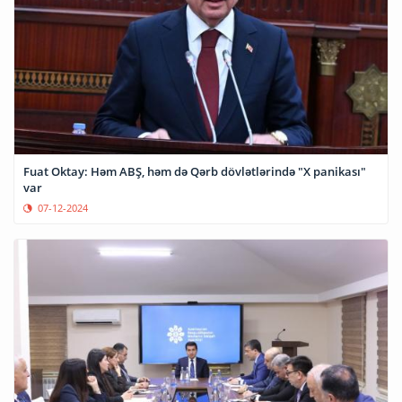
Fuat Oktay: Həm ABŞ, həm də Qərb dövlətlərində "X panikası"
var
07-12-2024