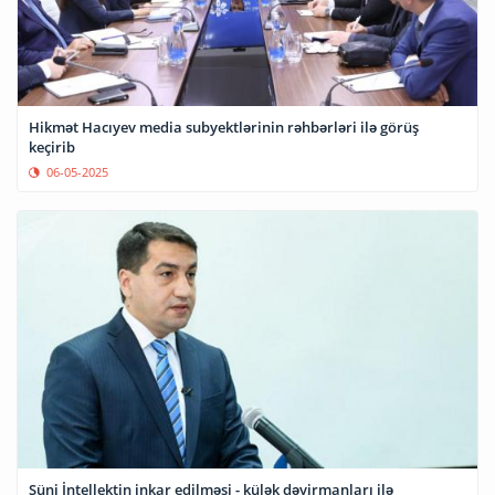
Hikmət Hacıyev media subyektlərinin rəhbərləri ilə görüş
keçirib
06-05-2025
Süni İntellektin inkar edilməsi - külək dəyirmanları ilə