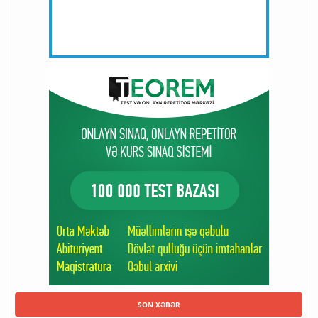
SON XƏBƏR