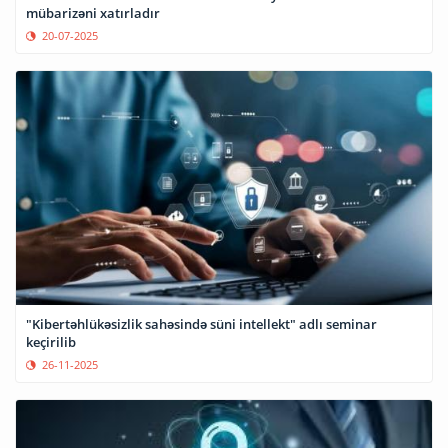
mübarizəni xatırladır
20-07-2025
"Kibertəhlükəsizlik sahəsində süni intellekt" adlı seminar
keçirilib
26-11-2025