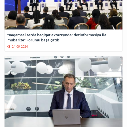
“Rəqəmsal əsrdə həqiqət axtarışında: dezinformasiya ilə
mübarizə” Forumu başa çatıb
24-09-2024