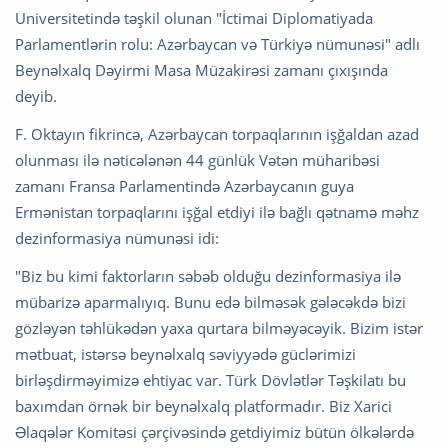
Universitetində təşkil olunan "İctimai Diplomatiyada
Parlamentlərin rolu: Azərbaycan və Türkiyə nümunəsi" adlı
Beynəlxalq Dəyirmi Masa Müzakirəsi zamanı çıxışında
deyib.
F. Oktayın fikrincə, Azərbaycan torpaqlarının işğaldan azad
olunması ilə nəticələnən 44 günlük Vətən müharibəsi
zamanı Fransa Parlamentində Azərbaycanın guya
Ermənistan torpaqlarını işğal etdiyi ilə bağlı qətnamə məhz
dezinformasiya nümunəsi idi:
"Biz bu kimi faktorların səbəb olduğu dezinformasiya ilə
mübarizə aparmalıyıq. Bunu edə bilməsək gələcəkdə bizi
gözləyən təhlükədən yaxa qurtara bilməyəcəyik. Bizim istər
mətbuat, istərsə beynəlxalq səviyyədə güclərimizi
birləşdirməyimizə ehtiyac var. Türk Dövlətlər Təşkilatı bu
baxımdan örnək bir beynəlxalq platformadır. Biz Xarici
Əlaqələr Komitəsi çərçivəsində getdiyimiz bütün ölkələrdə