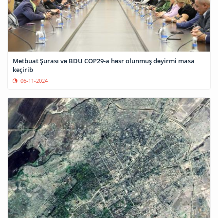
Mətbuat Şurası və BDU COP29-a həsr olunmuş dəyirmi masa
keçirib
06-11-2024