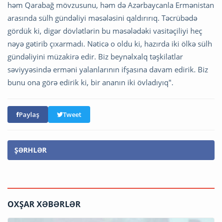
həm Qarabağ mövzusunu, həm də Azərbaycanla Ermənistan
arasında sülh gündəliyi məsələsini qaldırırıq. Təcrübədə
gördük ki, digər dövlətlərin bu məsələdəki vasitəçiliyi heç
nəyə gətirib çıxarmadı. Nəticə o oldu ki, hazırda iki ölkə sülh
gündəliyini müzakirə edir. Biz beynəlxalq təşkilatlar
səviyyəsində erməni yalanlarının ifşasına davam edirik. Biz
bunu ona görə edirik ki, bir ananın iki övladıyıq".
Paylaş
Tweet
ŞƏRHLƏR
OXŞAR XƏBƏRLƏR