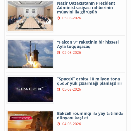
Nazir Qazaxıstanın Prezident
Administrasiyası rəhbərinin
müavini ilə görüşüb
05-08-2026
"Falcon 9" raketinin bir hissəsi
Ayla toqquşacaq
05-08-2026
“SpaceX” orbitə 10 milyon tona
qədər yük çıxarmağı planlaşdırır
05-08-2026
Bakcell rouminqi ilə yay tətilində
dünyanı kəşf et
04-08-2026