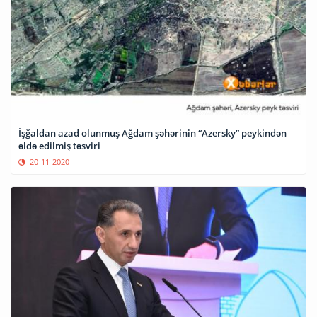
İşğaldan azad olunmuş Ağdam şəhərinin “Azersky” peykindən
əldə edilmiş təsviri
20-11-2020