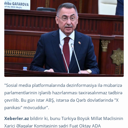
"Sosial media platformalarında dezinformasiya ilə mübarizə
parlamentlərinin işlənib hazırlanması təxirəsalınmaz tədbirə
çevrilib. Bu gün istər ABŞ, istərsə də Qərb dövlətlərində "X
panikası" mövcuddur".
Xeberler.az
bildirir ki, bunu Türkiyə Böyük Millət Məclisinin
Xarici Əlaqələr Komitəsinin sədri Fuat Oktay ADA