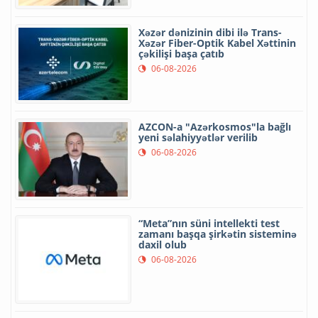
Xəzər dənizinin dibi ilə Trans-
Xəzər Fiber-Optik Kabel Xəttinin
çəkilişi başa çatıb
06-08-2026
AZCON-a "Azərkosmos"la bağlı
yeni səlahiyyətlər verilib
06-08-2026
“Meta”nın süni intellekti test
zamanı başqa şirkətin sisteminə
daxil olub
06-08-2026