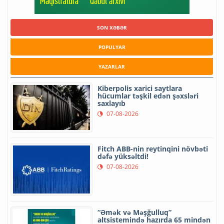
SON XƏBƏR
POPULYAR
YAZARLAR
Kiberpolis xarici saytlara
hücumlar təşkil edən şəxsləri
saxlayıb
07-08-2026
Fitch ABB-nin reytinqini növbəti
dəfə yüksəltdi!
07-08-2026
“Əmək və Məşğulluq”
altsistemində hazırda 65 mindən