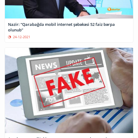
Nazir: “Qarabağda mobil internet şəbəkəsi 52 faiz bərpa
olunub”
24-12-2021