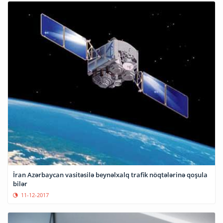
İran Azərbaycan vasitəsilə beynəlxalq trafik nöqtələrinə qoşula
bilər
11-12-2017