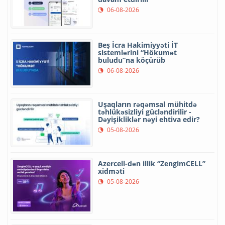
06-08-2026
Beş İcra Hakimiyyəti İT
sistemlərini “Hökumət
buludu”na köçürüb
06-08-2026
Uşaqların rəqəmsal mühitdə
təhlükəsizliyi gücləndirilir -
Dəyişikliklər nəyi ehtiva edir?
05-08-2026
Azercell-dən illik “ZengimCELL”
xidməti
05-08-2026