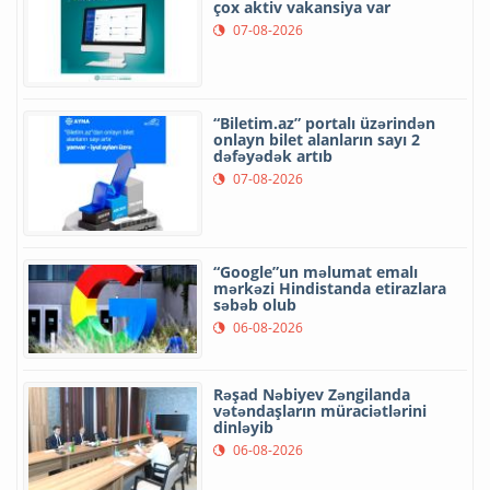
çox aktiv vakansiya var
07-08-2026
“Biletim.az” portalı üzərindən
onlayn bilet alanların sayı 2
dəfəyədək artıb
07-08-2026
“Google”un məlumat emalı
mərkəzi Hindistanda etirazlara
səbəb olub
06-08-2026
Rəşad Nəbiyev Zəngilanda
vətəndaşların müraciətlərini
dinləyib
06-08-2026