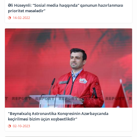
Əli Hüseynli: “Sosial media haqqında” qanunun hazırlanması
prioritet məsələdir”
14-02-2022
"Beynəlxalq Astronavtika Konqresinin Azərbaycanda
keçirilməsi bizim üçün xoşbəxtlikdir"
02-10-2023