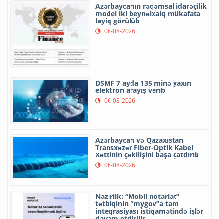
Azərbaycanın rəqəmsal idarəçilik
model iki beynəlxalq mükafata
layiq görülüb
06-08-2026
DSMF 7 ayda 135 minə yaxın
elektron arayış verib
06-08-2026
Azərbaycan və Qazaxıstan
Transxəzər Fiber-Optik Kabel
Xəttinin çəkilişini başa çatdırıb
06-08-2026
Nazirlik: “Mobil notariat”
tətbiqinin “mygov”a tam
inteqrasiyası istiqamətində işlər
davam etdirilir