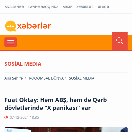
ANA SƏHİFƏ
LAYİHƏ HAQQINDA
ARXİV
XƏBƏRLƏR
ƏLAQƏ
SOSİAL MEDIA
Ana Səhifə
RƏQƏMSAL DÜNYA
SOSİAL MEDIA
Fuat Oktay: Həm ABŞ, həm də Qərb
dövlətlərində "X panikası" var
07-12-2024
18:35