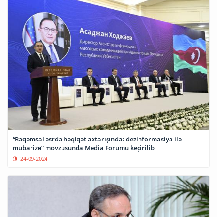
“Rəqəmsal əsrdə həqiqət axtarışında: dezinformasiya ilə
mübarizə” mövzusunda Media Forumu keçirilib
24-09-2024