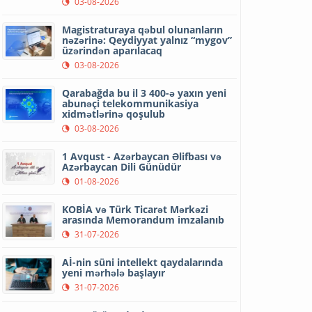
03-08-2026
Magistraturaya qəbul olunanların
nəzərinə: Qeydiyyat yalnız “mygov”
üzərindən aparılacaq
03-08-2026
Qarabağda bu il 3 400-ə yaxın yeni
abunəçi telekommunikasiya
xidmətlərinə qoşulub
03-08-2026
1 Avqust - Azərbaycan Əlifbası və
Azərbaycan Dili Günüdür
01-08-2026
KOBİA və Türk Ticarət Mərkəzi
arasında Memorandum imzalanıb
31-07-2026
Aİ-nin süni intellekt qaydalarında
yeni mərhələ başlayır
31-07-2026