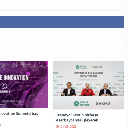
novation Summiti baş
Trendyol Group birbaşa
Azərbaycanda işləyəcək
3
01-05-2023