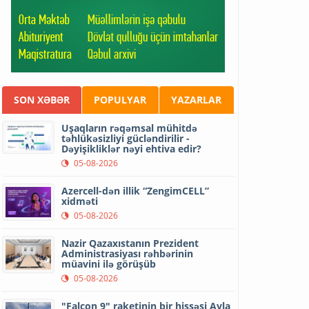
SON XƏBƏR
POPULYAR
YAZARLAR
Uşaqların rəqəmsal mühitdə
təhlükəsizliyi gücləndirilir -
Dəyişikliklər nəyi ehtiva edir?
05-08-2026
Azercell-dən illik “ZengimCELL”
xidməti
05-08-2026
Nazir Qazaxıstanın Prezident
Administrasiyası rəhbərinin
müavini ilə görüşüb
05-08-2026
"Falcon 9" raketinin bir hissəsi Ayla