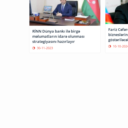
Fariz Cəfə
RİNN Dünya bankı ilə birgə
biznesləri
məlumatların idarə olunması
göstəriləcə
strategiyasını hazırlayır
10-10-202
30-11-2023