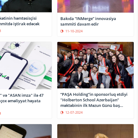
kətinin həmtəsisçisi
Bakıda “INMerge” innovasiya
mitdə iştirak edəcək
sammiti davam edir
3
11-10-2024
“PAŞA Holding”in sponsorluq etdiyi
" və "ASAN imza" ilə 47
"Holberton School Azerbaijan”
çox əməliyyat həyata
məktəbinin ilk Məzun Günü baş
tutub
12-07-2024
4