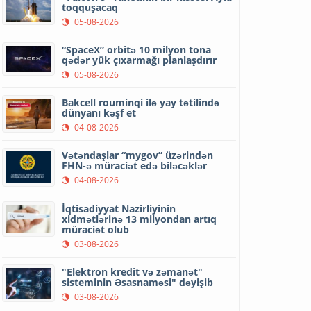
toqquşacaq
05-08-2026
“SpaceX” orbitə 10 milyon tona
qədər yük çıxarmağı planlaşdırır
05-08-2026
Bakcell rouminqi ilə yay tətilində
dünyanı kəşf et
04-08-2026
Vətəndaşlar “mygov” üzərindən
FHN-ə müraciət edə biləcəklər
04-08-2026
İqtisadiyyat Nazirliyinin
xidmətlərinə 13 milyondan artıq
müraciət olub
03-08-2026
"Elektron kredit və zəmanət"
sisteminin Əsasnaməsi" dəyişib
03-08-2026