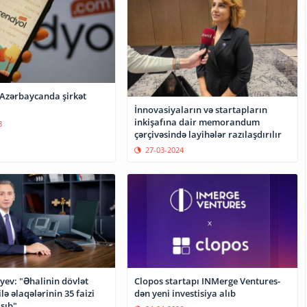
 Azərbaycanda şirkət
İnnovasiyaların və startapların
inkişafına dair memorandum
3
çərçivəsində layihələr razılaşdırılır
27-03-2024
yev: "Əhalinin dövlət
Clopos startapı INMerge Ventures-
lə əlaqələrinin 35 faizi
dən yeni investisiya alıb
şıb"