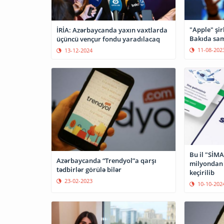
"Apple" şir
İRİA: Azərbaycanda yaxın vaxtlarda
Bakıda sam
üçüncü vençur fondu yaradılacaq
11-08-202
13-12-2024
Bu il "SİMA
Azərbaycanda “Trendyol”a qarşı
milyondan 
tədbirlər görülə bilər
keçirilib
23-02-2023
10-10-202