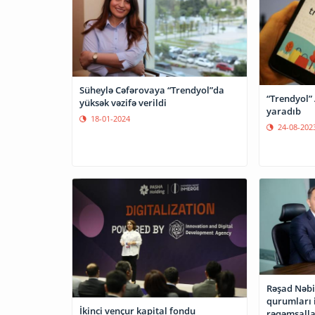
Süheylə Cəfərovaya “Trendyol”da
“Trendyol”
yüksək vəzifə verildi
yaradıb
18-01-2024
24-08-202
Rəşad Nəbi
qurumları i
İkinci vençur kapital fondu
rəqəmsalla