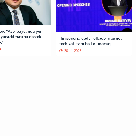
rov: "Azərbaycanda yeni
n yaradılmasına dəstək
İlin sonuna qədər ölkədə internet
k"
təchizatı tam həll olunacaq
4
30-11-2023