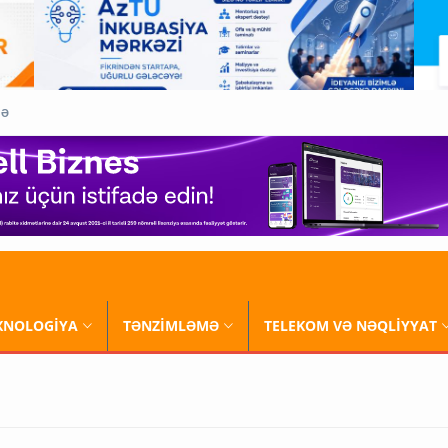
QƏ
XNOLOGİYA
TƏNZİMLƏMƏ
TELEKOM VƏ NƏQLİYYAT