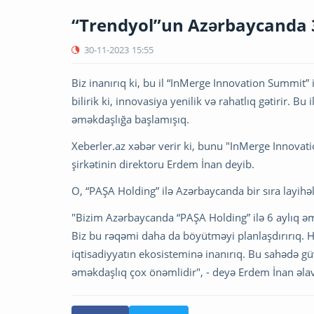
“Trendyol”un Azərbaycanda 3 
30-11-2023
15:55
Biz inanırıq ki, bu il “InMerge Innovation Summit
bilirik ki, innovasiya yenilik və rahatlıq gətirir. B
əməkdaşlığa başlamışıq.
Xeberler.az xəbər verir ki, bunu "InMerge Innovat
şirkətinin direktoru Erdem İnan deyib.
O, “PAŞA Holding” ilə Azərbaycanda bir sıra layihəl
"Bizim Azərbaycanda “PAŞA Holding” ilə 6 aylıq əm
Biz bu rəqəmi daha da böyütməyi planlaşdırırıq. 
iqtisadiyyatın ekosisteminə inanırıq. Bu sahədə gü
əməkdaşlıq çox önəmlidir", - deyə Erdem İnan əla