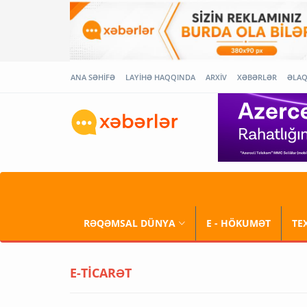
ANA SƏHİFƏ
LAYİHƏ HAQQINDA
ARXİV
XƏBƏRLƏR
ƏLA
RƏQƏMSAL DÜNYA
E - HÖKUMƏT
TE
E-TİCARƏT