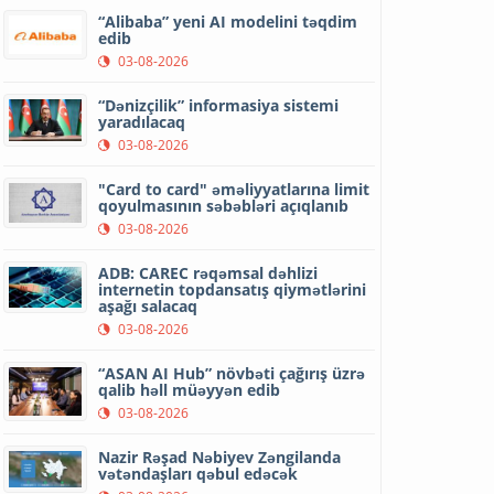
“Alibaba” yeni AI modelini təqdim
edib
03-08-2026
“Dənizçilik” informasiya sistemi
yaradılacaq
03-08-2026
"Card to card" əməliyyatlarına limit
qoyulmasının səbəbləri açıqlanıb
03-08-2026
ADB: CAREC rəqəmsal dəhlizi
internetin topdansatış qiymətlərini
aşağı salacaq
03-08-2026
“ASAN AI Hub” növbəti çağırış üzrə
qalib həll müəyyən edib
03-08-2026
Nazir Rəşad Nəbiyev Zəngilanda
vətəndaşları qəbul edəcək