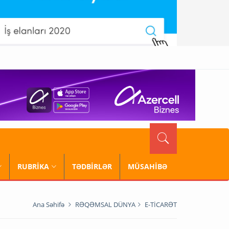
RUBRİKA
TƏDBİRLƏR
MÜSAHİBƏ
Ana Səhifə
RƏQƏMSAL DÜNYA
E-TİCARƏT