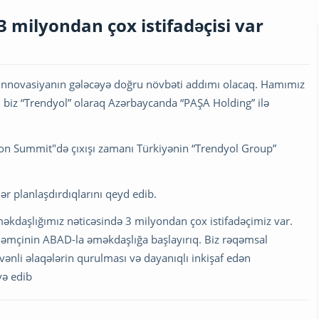
milyondan çox istifadəçisi var
” innovasiyanın gələcəyə doğru növbəti addımı olacaq. Hamımız
u il biz “Trendyol” olaraq Azərbaycanda “PAŞA Holding” ilə
ion Summit"də çıxışı zamanı Türkiyənin “Trendyol Group”
ər planlaşdırdıqlarını qeyd edib.
əkdaşlığımız nəticəsində 3 milyondan çox istifadəçimiz var.
Həmçinin ABAD-la əməkdaşlığa başlayırıq. Biz rəqəmsal
vənli əlaqələrin qurulması və dayanıqlı inkişaf edən
və edib