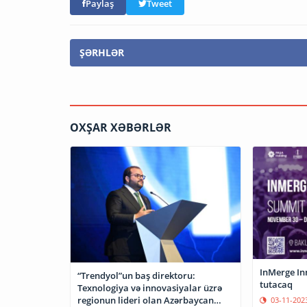
Paylaş
Tweet
ŞƏRHLƏR
OXŞAR XƏBƏRLƏR
InMerge In
“Trendyol”un baş direktoru:
tutacaq
Texnologiya və innovasiyalar üzrə
regionun lideri olan Azərbaycan
03-11-202