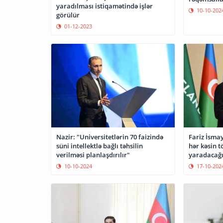
yaradılması istiqamətində işlər
10-10-202
görülür
01-12-2023
Nazir: "Universitetlərin 70 faizində
Fariz İsma
süni intellektlə bağlı təhsilin
hər kəsin t
verilməsi planlaşdırılır"
yaradacağ
10-10-2024
17-10-202