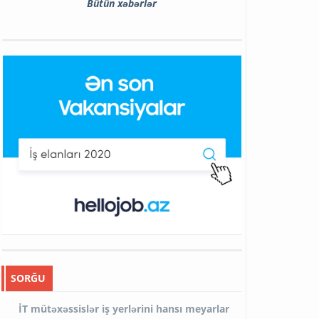
Bütün xəbərlər
SORĞU
İT mütəxəssislər iş yerlərini hansı meyarlar