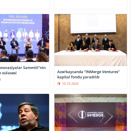
nnovasiyalar Sammiti”nin
Azərbaycanda “INMerge Ventures”
 xülasəsi
kapital fondu yaradılıb
3
10-10-2024