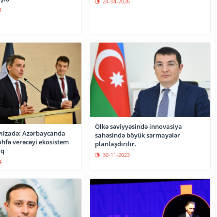
24-04-2026
4
Ölkə səviyyəsində innovasiya
yılzadə: Azərbaycanda
sahəsində böyük sərmayələr
öhfə verəcəyi ekosistem
planlaşdırılır.
ıq
30-11-2023
4