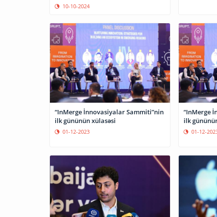
bizim üçün mühüm bazardır
10-10-2024
“InMerge İnnovasiyalar Sammiti”nin
“InMerge İ
ilk gününün xülasəsi
ilk gününün
01-12-2023
01-12-202